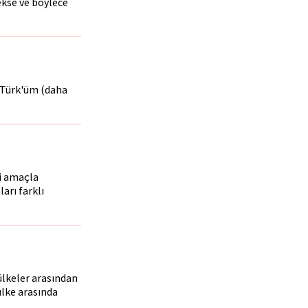
kse ve böylece
n Türk'üm (daha
i amaçla
arı farklı
ülkeler arasından
 ülke arasında