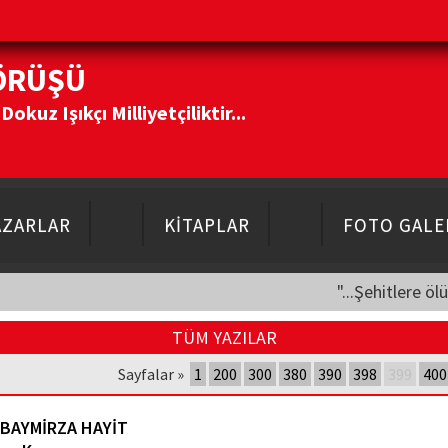
ÖRÜŞÜ
kuz Işıkçı Milliyetçiliktir...
AZARLAR
KİTAPLAR
FOTO GALE
"...Şehitlere öl
TÜM YAZILAR
Sayfalar »
1
200
300
380
390
398
399
400
 BAYMİRZA HAYİT