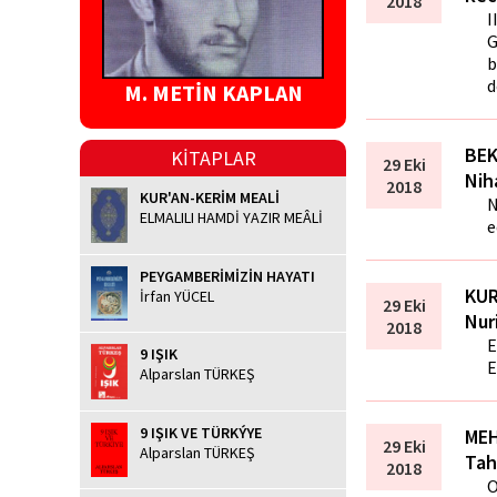
2018
I
G
b
d
M. METİN KAPLAN
BEK
KİTAPLAR
29 Eki
Nih
2018
KUR'AN-KERİM MEALİ
N
ELMALILI HAMDİ YAZIR MEÂLİ
e
PEYGAMBERİMİZİN HAYATI
KUR
İrfan YÜCEL
29 Eki
Nur
2018
E
9 IŞIK
E
Alparslan TÜRKEŞ
9 IŞIK VE TÜRKÝYE
MEH
29 Eki
Alparslan TÜRKEŞ
Tah
2018
O