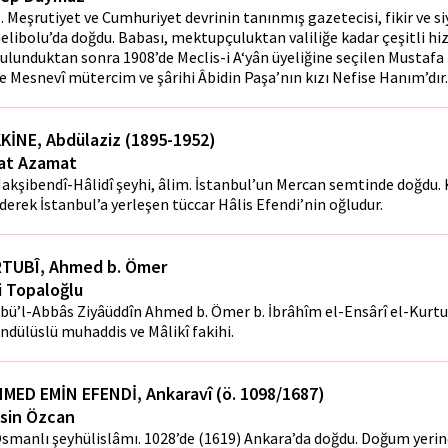
I. Meşrutiyet ve Cumhuriyet devrinin tanınmış gazetecisi, fikir ve s
elibolu’da doğdu. Babası, mektupçuluktan valiliğe kadar çeşitli h
ulunduktan sonra 1908’de Meclis-i A‘yân üyeliğine seçilen Mustafa 
e Mesnevî mütercim ve şârihi Âbidin Paşa’nın kızı Nefise Hanım’dır.
KİNE, Abdülaziz (1895-1952)
at Azamat
akşibendî-Hâlidî şeyhi, âlim. İstanbul’un Mercan semtinde doğdu.
derek İstanbul’a yerleşen tüccar Hâlis Efendi’nin oğludur.
TUBÎ, Ahmed b. Ömer
i Topaloğlu
bü’l-Abbâs Ziyâüddîn Ahmed b. Ömer b. İbrâhîm el-Ensârî el-Kurtu
ndülüslü muhaddis ve Mâlikî fakihi.
MED EMİN EFENDİ, Ankaravî (ö. 1098/1687)
sin Özcan
smanlı şeyhülislâmı. 1028’de (1619) Ankara’da doğdu. Doğum yerin