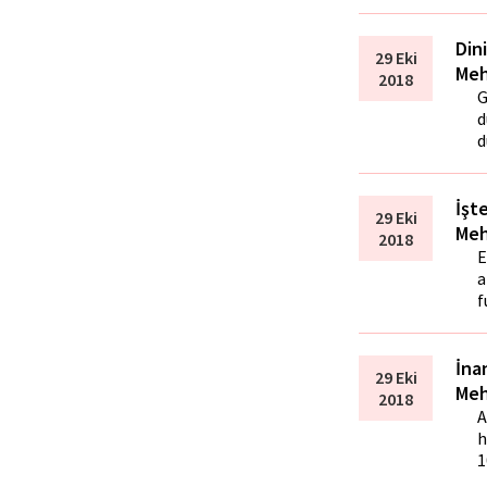
Din
29 Eki
Meh
2018
G
d
d
İşte
29 Eki
Meh
2018
E
a
f
İna
29 Eki
Meh
2018
A
h
1