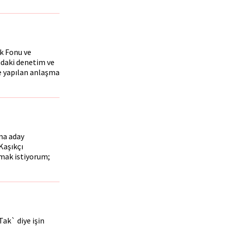
k Fonu ve
ındaki denetim ve
le yapılan anlaşma
na aday
Kaşıkçı
azmak istiyorum;
Tak` diye işin