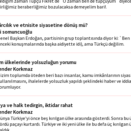
ediğim zaman Tüpçü Fikret de `O zaman ben de tüpçüyüm` diyece
irliğimiz beraberliğimiz bozulacaksa demeyelim bari!.
ârcılık ve etnisite siyasetine dönüş mü?
i somuncuoğlu
enel Başkan Erdoğan, partisinin grup toplantısında diyor ki: `Be
nceki konuşmalarında başka aidiyette idi), ama Türkçü değilim.
am ülkelerinde yolsuzluğun yorumu
ender Korkmaz
izim toplumda öteden beri bazı insanlar, kamu imkânlarının siyas
ullanılmasını, ihalelerde yolsuzluk yapıldı şeklindeki haber ve iddial
orumluyor.
ya ve halk tedirgin, iktidar rahat
ender Korkmaz
ünya Türkiye'yi önce beş kırılgan ülke arasında gösterdi. Sonra bu 
ördü paçayı kurtardı. Türkiye ve iki yeni ülke ile bu defa üç kırılgan
aldık.