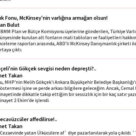
lık Fonu, McKinsey'nin varlığına armağan olsun!
lan Bulut
BMM Plan ve Bütçe Komisyonu üyelerine gönderilen, Türkiye Varlı
ünyesinde kurulan alt fonların mali tabloları ve faaliyetleri hakk
nceleme raporları arasında, ABD'li McKinsey Danışmanlık şirketi i
rtaya çıktı.
çeli'nin Gökçek sevgisi neden depreşti?..
et Takan
u, MHP'nin Melih Gökçek'i Ankara Büyükşehir Belediye Başkanlığı'
östermesi işine ve perde arkası bilgilere geleceğim. Ancak, Cemal 
inayetinde dikkatle takip ettiğim bir sessizlik için bir kaç satır y
inayet 2 Ekim'de işlendi.
ecavüzcüler affedilirse!..
et Takan
Cezaevinde yatan Ülkücülere af` diye pazarlanılarak yola çıkıldı. `