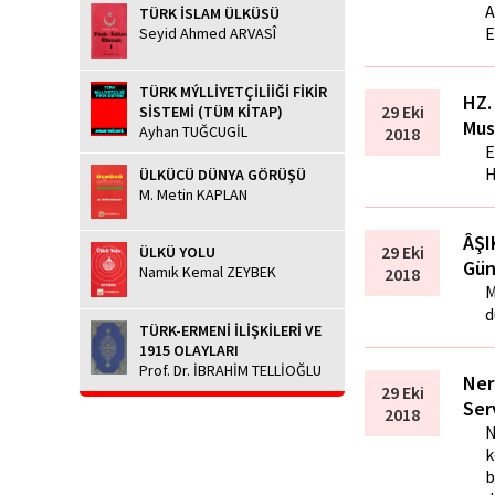
A
TÜRK İSLAM ÜLKÜSÜ
E
Seyid Ahmed ARVASÎ
TÜRK MÝLLİYETÇİLİİĞİ FİKİR
HZ.
29 Eki
SİSTEMİ (TÜM KİTAP)
Mus
Ayhan TUĞCUGİL
2018
E
H
ÜLKÜCÜ DÜNYA GÖRÜŞÜ
M. Metin KAPLAN
ÂŞI
29 Eki
ÜLKÜ YOLU
Gün
Namık Kemal ZEYBEK
2018
M
d
TÜRK-ERMENİ İLİŞKİLERİ VE
1915 OLAYLARI
Prof. Dr. İBRAHİM TELLİOĞLU
Ner
29 Eki
Ser
2018
N
k
b