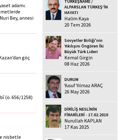
TÜRKEŞNAME /
iyaset adamı.
ALPARSLAN TÜRKEŞ’İN
izmetlerde
HAYATI
Nuri Bey, annesi
Halim Kaya
20 Tem 2026
Sovyetler Birliği'nin
Yıkılışını Öngören İki
Büyük Türk Lideri
 Kazan’dan göç
Kemal Girgin
08 Haz 2026
DURUM
Yusuf Yılmaz ARAÇ
26 May 2026
bî (ö. 656/1258)
DİRİLİŞ NESLİNİN
FİRARÎLERİ - 17.02.2010
Nurullah KAPLAN
17 Kas 2025
e nisbetle