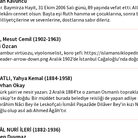
an Kavuncu
r. Baymirza Hayit, 31 Ekim 2006 Salı günü, 89 yaşında vefat etti. A
ekânı cennet olsun. Başta eşi Ruth hanıma ve çocuklarına, sonra 
illiyetçilerine ve sevenlerine, dostlarına sabır dileriz.
, Mesut Cemil (1902-1963)
i Özcan
ambur virtüozu, viyolonselist, koro şefi. https://islamansiklopedis
eader-arrow-down.png Aralık 1902’de İstanbul Cağaloğlu’nda doğd
ATLI, Yahya Kemal (1884-1958)
Orhan Okay
ürk şairi ve nesir yazarı. 2 Aralık 1884’te o zaman Osmanlı toprakl
sküp’te doğdu. Bir müddet burada belediye reisliği de yapan adliy
brâhim Nâci Bey ile Leskofçalı İsmâil Paşazâde Dilâver Bey’in kızı
ğlu olup asıl adı Ahmed Âgâh’tır.
ÂL NURİ İLERİ (1882-1936)
ep Duymaz