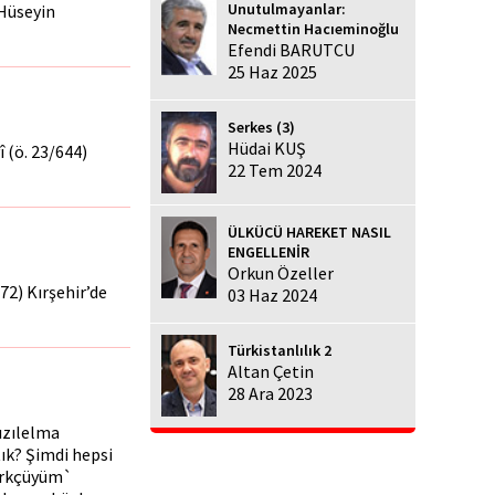
Unutulmayanlar:
 Hüseyin
Necmettin Hacıeminoğlu
Efendi BARUTCU
25 Haz 2025
Serkes (3)
Hüdai KUŞ
 (ö. 23/644)
22 Tem 2024
ÜLKÜCÜ HAREKET NASIL
ENGELLENİR
Orkun Özeller
72) Kırşehir’de
03 Haz 2024
Türkistanlılık 2
Altan Çetin
28 Ara 2023
ızılelma
tık? Şimdi hepsi
ürkçüyüm`