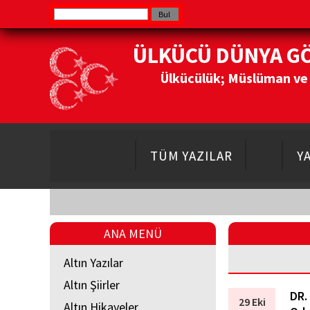
ÜLKÜCÜ DÜNYA G
Ülkücülük; Müslüman ve Do
TÜM YAZILAR
Y
ANA MENÜ
Altın Yazılar
Altın Şiirler
DR.
29 Eki
Altın Hikayeler