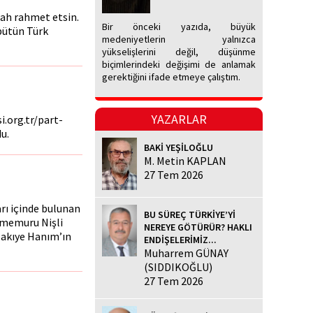
llah rahmet etsin.
Bir önceki yazıda, büyük
bütün Türk
medeniyetlerin yalnızca
yükselişlerini değil, düşünme
biçimlerindeki değişimi de anlamak
gerektiğini ifade etmeye çalıştım.
YAZARLAR
i.org.tr/part-
u.
BAKİ YEŞİLOĞLU
M. Metin KAPLAN
27 Tem 2026
arı içinde bulunan
BU SÜREÇ TÜRKİYE’Yİ
e memuru Nişli
NEREYE GÖTÜRÜR? HAKLI
 Nakıye Hanım’ın
ENDİŞELERİMİZ...
Muharrem GÜNAY
(SIDDIKOĞLU)
27 Tem 2026