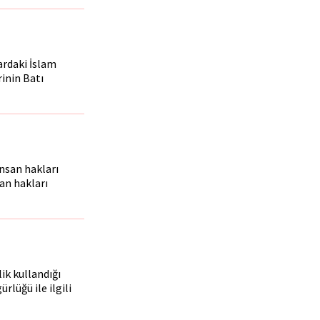
ardaki İslam
inin Batı
insan hakları
an hakları
ik kullandığı
rlüğü ile ilgili