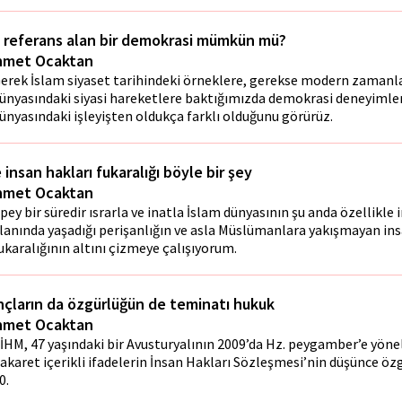
i referans alan bir demokrasi mümkün mü?
met Ocaktan
erek İslam siyaset tarihindeki örneklere, gerekse modern zamanl
ünyasındaki siyasi hareketlere baktığımızda demokrasi deneyimler
ünyasındaki işleyişten oldukça farklı olduğunu görürüz.
 insan hakları fukaralığı böyle bir şey
met Ocaktan
pey bir süredir ısrarla ve inatla İslam dünyasının şu anda özellikle 
lanında yaşadığı perişanlığın ve asla Müslümanlara yakışmayan ins
ukaralığının altını çizmeye çalışıyorum.
nçların da özgürlüğün de teminatı hukuk
met Ocaktan
İHM, 47 yaşındaki bir Avusturyalının 2009’da Hz. peygamber’e yönel
akaret içerikli ifadelerin İnsan Hakları Sözleşmesi’nin düşünce özgü
0.