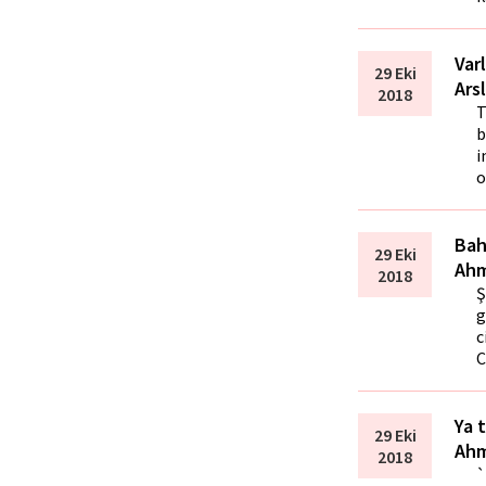
Var
29 Eki
Ars
2018
T
b
i
o
Bah
29 Eki
Ahm
2018
Ş
g
c
C
Ya t
29 Eki
Ahm
2018
`