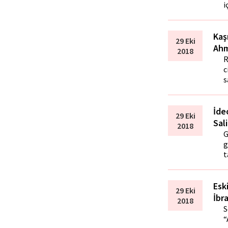
i
Kaşı
29 Eki
Ahm
2018
R
c
s
İde
29 Eki
Sal
2018
G
g
t
Esk
29 Eki
İbr
2018
S
“