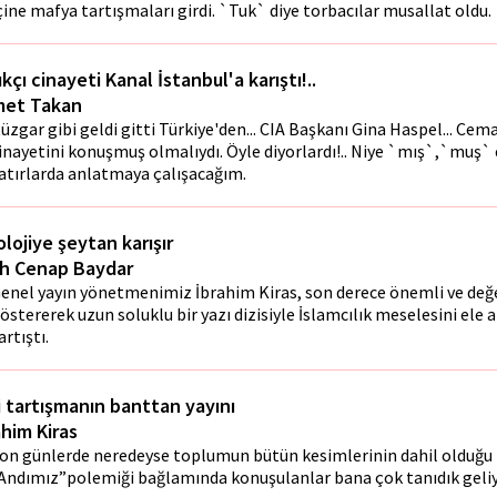
çine mafya tartışmaları girdi. `Tuk` diye torbacılar musallat oldu.
kçı cinayeti Kanal İstanbul'a karıştı!..
et Takan
üzgar gibi geldi gitti Türkiye'den... CIA Başkanı Gina Haspel... Cem
inayetini konuşmuş olmalıydı. Öyle diyorlardı!.. Niye `mış`,`muş` 
atırlarda anlatmaya çalışacağım.
olojiye şeytan karışır
ih Cenap Baydar
enel yayın yönetmenimiz İbrahim Kiras, son derece önemli ve değe
östererek uzun soluklu bir yazı dizisiyle İslamcılık meselesini ele 
artıştı.
i tartışmanın banttan yayını
ahim Kiras
on günlerde neredeyse toplumun bütün kesimlerinin dahil olduğu
Andımız”polemiği bağlamında konuşulanlar bana çok tanıdık geliy