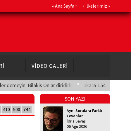
«
Ana Sayfa
» «
İlkelerimiz
»
Rİ
VİDEO GALERİ
üler demeyin. Bilakis Onlar diridirler..." Bakara-154
SON YAZI
410
500
744
Aynı Sorulara Farklı
Cevaplar
İdris Savaş
06 Ağu 2026