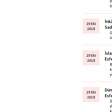
d
b
İnk
29 Eki
Sad
2018
G
ö
İsl
29 Eki
Esf
2018
B
k
y
Dün
29 Eki
Esf
2018
D
d
k