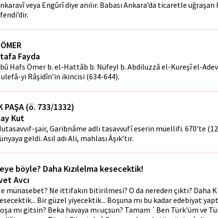
nkaravî veya Engûrî diye anılır. Babası Ankara’da ticaretle uğraşan
fendi’dir.
 ÖMER
tafa Fayda
bû Hafs Ömer b. el-Hattâb b. Nüfeyl b. Abdiluzzâ el-Kureşî el-Adevî
ulefâ-yi Râşidîn’in ikincisi (634-644).
K PAŞA (ö. 733/1332)
ay Kut
utasavvıf-şair, Garibnâme adlı tasavvufî eserin müellifi. 670’te (12
ünyaya geldi. Asıl adı Ali, mahlası Âşık’tır.
eye böyle? Daha Kızılelma kesecektik!
vet Avcı
e münasebet? Ne ittifakın bitirilmesi? O da nereden çıktı? Daha K
esecektik... Bir güzel yiyecektik... Boşuna mı bu kadar edebiyat yap
oşa mı gitsin? Beka havaya mı uçsun? Tamam `Ben Türk'üm ve T