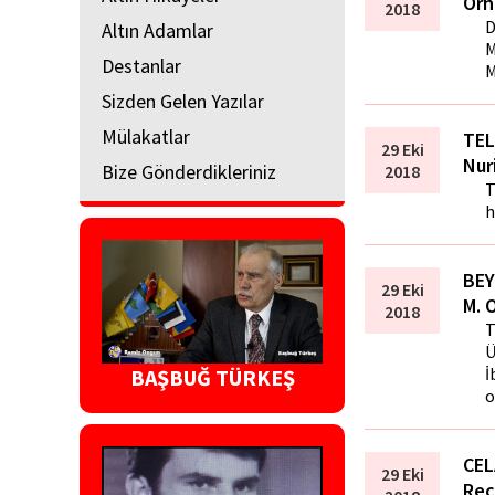
Orh
2018
D
Altın Adamlar
M
Destanlar
M
Sizden Gelen Yazılar
Mülakatlar
TEL
29 Eki
Nur
Bize Gönderdikleriniz
2018
T
h
BEY
29 Eki
M. 
2018
T
Ü
İ
BAŞBUĞ TÜRKEŞ
o
CEL
29 Eki
Rec