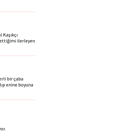
al Kaşıkçı
ettiğimi ilerleyen
rli bir çaba
alıp enine boyuna
or.