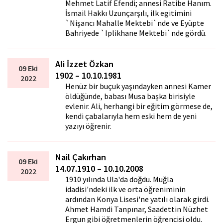
Mehmet Latif Efendi; annesi Ratibe Hanım.
İsmail Hakkı Uzunçarşılı, ilk egitimini
`Nişancı Mahalle Mektebi`nde ve Eyüpte
Bahriyede `Iplikhane Mektebi`nde gördü.
Ali İzzet Özkan
09 Eki
1902 – 10.10.1981
2022
Henüz bir buçuk yaşındayken annesi Kamer
öldüğünde, babası Musa başka birisiyle
evlenir. Ali, herhangi bir eğitim görmese de,
kendi çabalarıyla hem eski hem de yeni
yazıyı öğrenir.
Nail Çakırhan
09 Eki
14.07.1910 – 10.10.2008
2022
1910 yılında Ula'da doğdu. Muğla
idadisi'ndeki ilk ve orta öğreniminin
ardından Konya Lisesi'ne yatılı olarak girdi.
Ahmet Hamdi Tanpınar, Saadettin Nüzhet
Ergun gibi öğretmenlerin öğrencisi oldu.