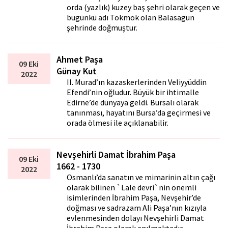
orda (yazlık) kuzey baş şehri olarak geçen ve
bugünkü adı Tokmok olan Balasagun
şehrinde doğmuştur.
Ahmet Paşa
09 Eki
Günay Kut
2022
II. Murad’ın kazaskerlerinden Veliyyüddin
Efendi’nin oğludur. Büyük bir ihtimalle
Edirne’de dünyaya geldi. Bursalı olarak
tanınması, hayatını Bursa’da geçirmesi ve
orada ölmesi ile açıklanabilir.
Nevşehirli Damat İbrahim Paşa
09 Eki
1662 - 1730
2022
Osmanlı’da sanatın ve mimarinin altın çağı
olarak bilinen `Lale devri`nin önemli
isimlerinden İbrahim Paşa, Nevşehir’de
doğması ve sadrazam Ali Paşa’nın kızıyla
evlenmesinden dolayı Nevşehirli Damat