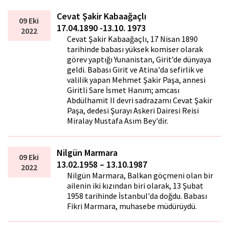
Cevat Şakir Kabaağaçlı
09 Eki
17.04.1890 -13.10. 1973
2022
Cevat Şakir Kabaağaçlı, 17 Nisan 1890
tarihinde babası yüksek komiser olarak
görev yaptığı Yunanistan, Girit’de dünyaya
geldi. Babası Girit ve Atina'da sefirlik ve
valilik yapan Mehmet Şakir Paşa, annesi
Giritli Sare İsmet Hanım; amcası
Abdülhamit II devri sadrazamı Cevat Şakir
Paşa, dedesi Şurayı Askeri Dairesi Reisi
Miralay Mustafa Asım Bey'dir.
Nilgün Marmara
09 Eki
13.02.1958 – 13.10.1987
2022
Nilgün Marmara, Balkan göçmeni olan bir
ailenin iki kızından biri olarak, 13 Şubat
1958 tarihinde İstanbul'da doğdu. Babası
Fikri Marmara, muhasebe müdürüydü.