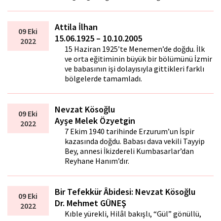
Attila İlhan
09 Eki
15.06.1925 – 10.10.2005
2022
15 Haziran 1925’te Menemen’de doğdu. İlk
ve orta eğitiminin büyük bir bölümünü İzmir
ve babasının işi dolayısıyla gittikleri farklı
bölgelerde tamamladı.
Nevzat Kösoğlu
09 Eki
Ayşe Melek Özyetgin
2022
7 Ekim 1940 tarihinde Erzurum’un İspir
kazasında doğdu. Babası dava vekili Tayyip
Bey, annesi İkizdereli Kumbasarlar’dan
Reyhane Hanım’dır.
Bir Tefekkür Âbidesi: Nevzat Kösoğlu
09 Eki
Dr. Mehmet GÜNEŞ
2022
Kıble yürekli, Hilâl bakışlı, “Gül” gönüllü,