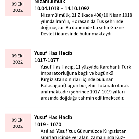
Nizamülmülk
09 Eki
10.04.1018 – 14.10.1092
2022
Nizamülmülk, 21 Zılkade 408/10 Nisan 1018
yılında İran'ın, Horasan'da Tus şehrinde
doğmuştur. Bu dönemde bu şehir Gazne
Devleti idaresinde bulunmaktaydı.
Yusuf Has Hacib
09 Eki
1017-1077
2022
Yusuf Has Hacıp, 11.yüzyılda Karahanlı Türk
İmparatorluğuna bağlı ve bugünkü
Kırgizistan sınırları içinde bulunan
Balasagun(bugün bu şehir Tokmak olarak
anılmaktadır) şehrinde 1017-1019 yılları
arasında doğduğu tahmin edilimektedir.
Yusuf Has Hacib
09 Eki
1019 - 1070
2022
Asıl adı Yûsuf’tur. Günümüzde Kırgızistan
sınırları içinde yer alan, zamanında Kuz-