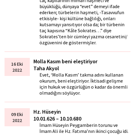
taç kapılarının mimari haşmeti ve
büyüklüğü, dünyaya “evet” demeyi ifade
ederken; türbelerin haşmeti, -Tasavvufun
etkisiyle- kişi kültüne bağlılığı, onları
kutsamayı yansıtıyor olsa da; bir türbenin
taç kapısına “Kâle Sokrates…” diye
Sokrates’ten bir cümleyi yazma cesaretini/
özgüvenini de göstermişler.
Molla Kasım beni eleştiriyor
16 Eki
Taha Akyol
2022
Evet, ‘Molla Kasım’ takma adını kullanan
okurum, beni eleştiriyor. İktisadi gelişme
için hukuk ve özgürlüğün o kadar da önemli
olmadığını söylüyor.
Hz. Hüseyin
09 Eki
10.01.626 – 10.10.680
2022
İmam Hüseyin Peygamberin torunu ve
İmam Ali ile Hz. Fatıma’nın ikinci çocuğu idi.