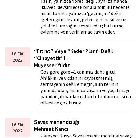
Tarih, yalnızca 'ibret' değil, aynı zamanda
'kuvvet' devşirilecek bir alandır. Bu nedenle
insan tarihte yalnızca 'geçmişini' değil
'geleceğini' de arar; geleceğini nasıl ve ne
şekilde kuracağını tespit eder; bu kurma
eylemine yön verir, amaç tayin eder.
“Fıtrat” Veya “Kader Planı” Değil
16 Eki
“Cinayettir”!..
2022
Müyesser Yıldız
Göz göre göre 41 canımız daha gitti.
Ahlâkını ve vicdanını kaybetmemiş,
sermayenin değil emeğin, alın terinin
yanında olan, insanca yaşamı ve yaşatmayı
paradan, itibardan üstün tutanların acısı da
öfkesi de çok büyük.
Savaş mühendisliği
16 Eki
Mehmet Kancı
2022
Ukrayna-Rusya Savaşı muhtemeldir ki savaş