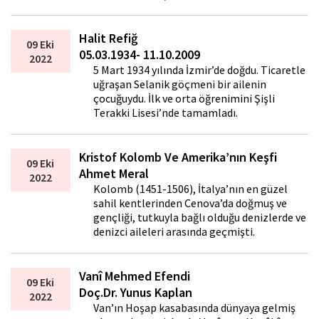
Halit Refiğ
09 Eki
05.03.1934- 11.10.2009
2022
5 Mart 1934 yılında İzmir’de doğdu. Ticaretle
uğraşan Selanik göçmeni bir ailenin
çocuğuydu. İlk ve orta öğrenimini Şişli
Terakki Lisesi’nde tamamladı.
Kristof Kolomb Ve Amerika’nın Keşfi
09 Eki
Ahmet Meral
2022
Kolomb (1451-1506), İtalya’nın en güzel
sahil kentlerinden Cenova’da doğmuş ve
gençliği, tutkuyla bağlı olduğu denizlerde ve
denizci aileleri arasında geçmişti.
Vanî Mehmed Efendi
09 Eki
Doç.Dr. Yunus Kaplan
2022
Van’ın Hoşap kasabasında dünyaya gelmiş