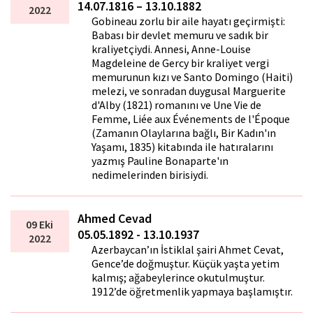
14.07.1816 – 13.10.1882
2022
Gobineau zorlu bir aile hayatı geçirmişti:
Babası bir devlet memuru ve sadık bir
kraliyetçiydi. Annesi, Anne-Louise
Magdeleine de Gercy bir kraliyet vergi
memurunun kızı ve Santo Domingo (Haiti)
melezi, ve sonradan duygusal Marguerite
d'Alby (1821) romanını ve Une Vie de
Femme, Liée aux Événements de l'Époque
(Zamanın Olaylarına bağlı, Bir Kadın'ın
Yaşamı, 1835) kitabında ile hatıralarını
yazmış Pauline Bonaparte'ın
nedimelerinden birisiydi.
Ahmed Cevad
09 Eki
05.05.1892 - 13.10.1937
2022
Azerbaycan’ın İstiklal şairi Ahmet Cevat,
Gence’de doğmuştur. Küçük yaşta yetim
kalmış; ağabeylerince okutulmuştur.
1912’de öğretmenlik yapmaya başlamıştır.