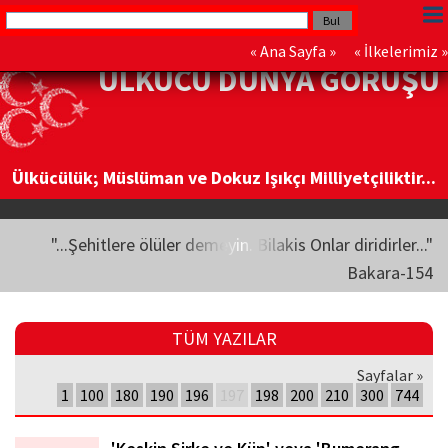
«
Ana Sayfa
» «
İlkelerimiz
»
ÜLKÜCÜ DÜNYA GÖRÜŞÜ
Ülkücülük; Müslüman ve Dokuz Işıkçı Milliyetçiliktir...
"...Şehitlere ölüler demeyin. Bilakis Onlar diridirler..."
Bakara-154
TÜM YAZILAR
Sayfalar »
1
100
180
190
196
197
198
200
210
300
744