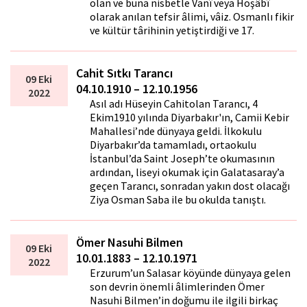
olan ve buna nisbetle Vanî veya Hoşâbî
olarak anılan tefsir âlimi, vâiz. Osmanlı fikir
ve kültür târihinin yetiştirdiği ve 17.
Cahit Sıtkı Tarancı
09 Eki
04.10.1910 – 12.10.1956
2022
Asıl adı Hüseyin Cahitolan Tarancı, 4
Ekim1910 yılında Diyarbakır'ın, Camii Kebir
Mahallesi’nde dünyaya geldi. İlkokulu
Diyarbakır’da tamamladı, ortaokulu
İstanbul’da Saint Joseph’te okumasının
ardından, liseyi okumak için Galatasaray’a
geçen Tarancı, sonradan yakın dost olacağı
Ziya Osman Saba ile bu okulda tanıştı.
Ömer Nasuhi Bilmen
09 Eki
10.01.1883 – 12.10.1971
2022
Erzurum’un Salasar köyünde dünyaya gelen
son devrin önemli âlimlerinden Ömer
Nasuhi Bilmen’in doğumu ile ilgili birkaç