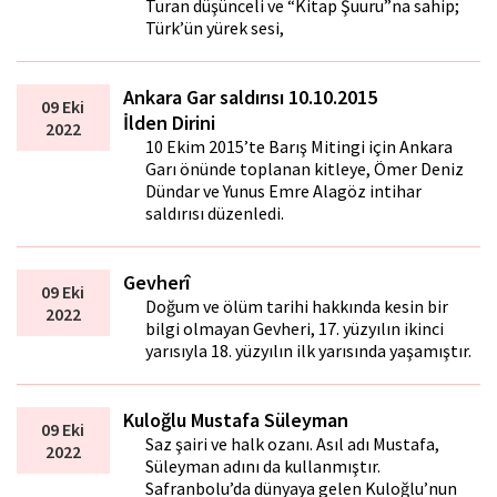
Turan düşünceli ve “Kitap Şuuru”na sahip;
Türk’ün yürek sesi,
Ankara Gar saldırısı 10.10.2015
09 Eki
İlden Dirini
2022
10 Ekim 2015’te Barış Mitingi için Ankara
Garı önünde toplanan kitleye, Ömer Deniz
Dündar ve Yunus Emre Alagöz intihar
saldırısı düzenledi.
Gevherî
09 Eki
Doğum ve ölüm tarihi hakkında kesin bir
2022
bilgi olmayan Gevheri, 17. yüzyılın ikinci
yarısıyla 18. yüzyılın ilk yarısında yaşamıştır.
Kuloğlu Mustafa Süleyman
09 Eki
Saz şairi ve halk ozanı. Asıl adı Mustafa,
2022
Süleyman adını da kullanmıştır.
Safranbolu’da dünyaya gelen Kuloğlu’nun