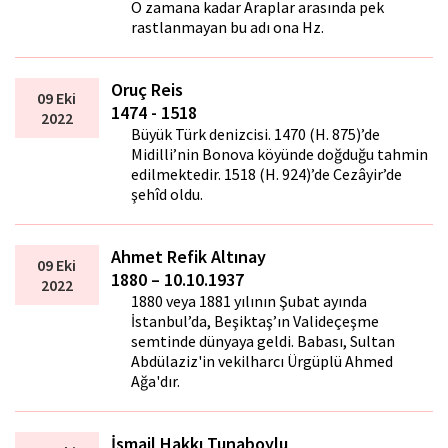
O zamana kadar Araplar arasında pek
rastlanmayan bu adı ona Hz.
Oruç Reis
09 Eki
1474 - 1518
2022
Büyük Türk denizcisi. 1470 (H. 875)’de
Midilli’nin Bonova köyünde doğduğu tahmin
edilmektedir. 1518 (H. 924)’de Cezâyir’de
şehîd oldu.
Ahmet Refik Altınay
09 Eki
1880 – 10.10.1937
2022
1880 veya 1881 yılının Şubat ayında
İstanbul’da, Beşiktaş’ın Valideçeşme
semtinde dünyaya geldi. Babası, Sultan
Abdülaziz'in vekilharcı Ürgüplü Ahmed
Ağa'dır.
İsmail Hakkı Tunaboylu