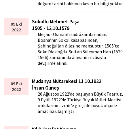
doğum tarihi hakkında kesin bir bilgi yoktur.
Sokollu Mehmet Paşa
09 Eki
1505 - 12.10.1579
2022
Meşhur Osmanlı sadrâzamlarından.
Bosna’nın Sokol kasabasından,
Şahinoğulları âilesine mensuptur. 1505’te
Sokol’da doğdu. Sultan Süleyman Han (1520-
1566) zamânında âilesinin rızâsıyla
devşirme alındı.
Mudanya Mütarekesi 11.10.1922
09 Eki
İhsan Güneş
2022
26 Ağustos 1922’de başlayan Büyük Taarruz,
9 Eylül 1922’de Türkiye Büyük Millet Meclisi
ordularının İzmir’e girişi ile büyük ölçüde
amacına ulaşmıştı.