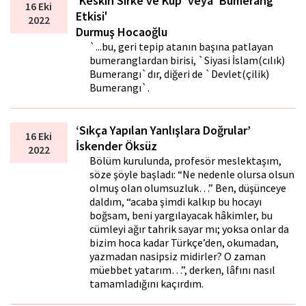
'Keskin Sirke ve Küp' veya 'Bumerang
16 Eki
Etkisi'
2022
Durmuş Hocaoğlu
`...bu, geri tepip atanın başına patlayan
bumeranglardan birisi, `Siyasi İslam(cılık)
Bumerangı`dır, diğeri de `Devlet(çilik)
Bumerangı`.
‘Sıkça Yapılan Yanlışlara Doğrular’
16 Eki
İskender Öksüz
2022
Bölüm kurulunda, profesör meslektaşım,
söze şöyle başladı: “Ne nedenle olursa olsun
olmuş olan olumsuzluk…” Ben, düşünceye
daldım, “acaba şimdi kalkıp bu hocayı
boğsam, beni yargılayacak hâkimler, bu
cümleyi ağır tahrik sayar mı; yoksa onlar da
bizim hoca kadar Türkçe’den, okumadan,
yazmadan nasipsiz midirler? O zaman
müebbet yatarım…”, derken, lâfını nasıl
tamamladığını kaçırdım.