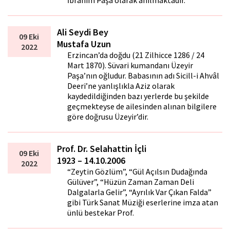
İbrahim Paşa olarak anılmaktadır.
Ali Seydi Bey
09 Eki
Mustafa Uzun
2022
Erzincan’da doğdu (21 Zilhicce 1286 / 24
Mart 1870). Süvari kumandanı Üzeyir
Paşa’nın oğludur. Babasının adı Sicill-i Ahvâl
Defteri’ne yanlışlıkla Aziz olarak
kaydedildiğinden bazı yerlerde bu şekilde
geçmekteyse de ailesinden alınan bilgilere
göre doğrusu Üzeyir’dir.
Prof. Dr. Selahattin İçli
09 Eki
1923 – 14.10.2006
2022
“Zeytin Gözlüm”, “Gül Açılsın Dudağında
Gülüver”, “Hüzün Zaman Zaman Deli
Dalgalarla Gelir”, “Ayrılık Var Çıkan Falda”
gibi Türk Sanat Müziği eserlerine imza atan
ünlü bestekar Prof.