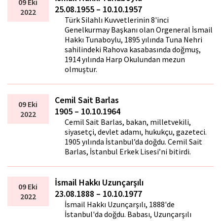
09 Eki
25.08.1955 – 10.10.1957
2022
Türk Silahlı Kuvvetlerinin 8'inci
Genelkurmay Başkanı olan Orgeneral İsmail
Hakkı Tunaboylu, 1895 yılında Tuna Nehri
sahilindeki Rahova kasabasında doğmuş,
1914 yılında Harp Okulundan mezun
olmuştur.
Cemil Sait Barlas
09 Eki
1905 – 10.10.1964
2022
Cemil Sait Barlas, bakan, milletvekili,
siyasetçi, devlet adamı, hukukçu, gazeteci.
1905 yılında İstanbul’da doğdu. Cemil Sait
Barlas, İstanbul Erkek Lisesi’ni bitirdi.
İsmail Hakkı Uzunçarşılı
09 Eki
23.08.1888 – 10.10.1977
2022
İsmail Hakkı Uzunçarşılı, 1888'de
İstanbul'da doğdu. Babası, Uzunçarşılı