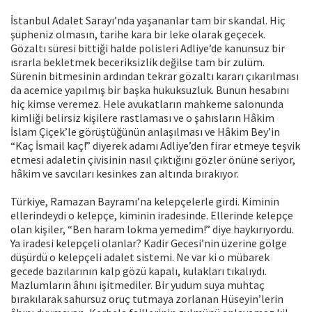
İstanbul Adalet Sarayı’nda yaşananlar tam bir skandal. Hiç
şüpheniz olmasın, tarihe kara bir leke olarak geçecek.
Gözaltı süresi bittiği halde polisleri Adliye’de kanunsuz bir
ısrarla bekletmek beceriksizlik değilse tam bir zulüm.
Sürenin bitmesinin ardından tekrar gözaltı kararı çıkarılması
da acemice yapılmış bir başka hukuksuzluk. Bunun hesabını
hiç kimse veremez. Hele avukatların mahkeme salonunda
kimliği belirsiz kişilere rastlaması ve o şahısların Hâkim
İslam Çiçek’le görüştüğünün anlaşılması ve Hâkim Bey’in
“Kaç İsmail kaç!” diyerek adamı Adliye’den firar etmeye teşvik
etmesi adaletin çivisinin nasıl çıktığını gözler önüne seriyor,
hâkim ve savcıları kesinkes zan altında bırakıyor.
Türkiye, Ramazan Bayramı’na kelepçelerle girdi. Kiminin
ellerindeydi o kelepçe, kiminin iradesinde. Ellerinde kelepçe
olan kişiler, “Ben haram lokma yemedim!” diye haykırıyordu.
Ya iradesi kelepçeli olanlar? Kadir Gecesi’nin üzerine gölge
düşürdü o kelepçeli adalet sistemi. Ne var ki o mübarek
gecede bazılarının kalp gözü kapalı, kulakları tıkalıydı.
Mazlumların âhını işitmediler. Bir yudum suya muhtaç
bırakılarak sahursuz oruç tutmaya zorlanan Hüseyin’lerin