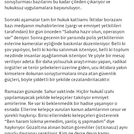
soruşturması bazılarını bu kadar çileden çıkarıyor ve
hukuksuz uygulamalara başvuruluyor...
Sonraki aşamalar tam bir hukuk katliamı. İktidar borazanı
bazı medyanın muhabirlerine (yargı ve emniyet yetkilileri
tarafından) bir gün önceden “Sabaha hazır olun, operasyon
var” deniyor. Sonra gecenin bir yarısında polis yetkililerinin
evlerine kameralar eşliğinde baskınlar düzenleniyor. Belli ki
şov yapılıyor, belli ki korku salınmak isteniyor, belli ki toplum
nezdinde insanlar aşağılanmak isteniyor. Ve şöyle bir mesaj
veriliyor adeta: Bir daha yolsuzluk araştırması yapan, radikal
örgütler ve terör şebekeleri üzerine giden, ucu iktidara yakın
kimselere dokunan soruşturmalara imza atan güvenlik
güçleri, böyle şiddetli bir şekilde cezalandırılacaktır.
Ramazan gününde. Sahur vaktinde. Hiçbir hukukî izahı
yapılamayacak şekilde kelepçeler takılıyor emniyet
amirlerine. Ne var ki beklenmedik bir hadise yaşanıyor o
esnada: Ellerine kelepçe vurulan kanun adamlarının cesur ve
yürekli haykırışı. Birisi ellerindeki kelepçeleri göstererek
“Ben haram lokma yemedim, yanlış iş yapmadım” diye
haykırıyor. Gözaltına alınan bütün görevliler (istisnasız) aynı
onurlu davranışı sergiliyor. Kim ne derse desin kamu