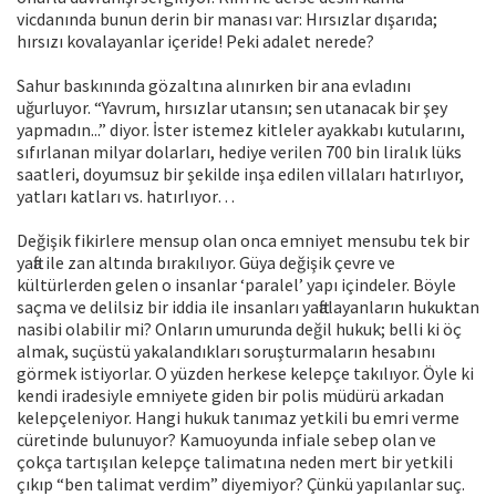
vicdanında bunun derin bir manası var: Hırsızlar dışarıda;
hırsızı kovalayanlar içeride! Peki adalet nerede?
Sahur baskınında gözaltına alınırken bir ana evladını
uğurluyor. “Yavrum, hırsızlar utansın; sen utanacak bir şey
yapmadın...” diyor. İster istemez kitleler ayakkabı kutularını,
sıfırlanan milyar dolarları, hediye verilen 700 bin liralık lüks
saatleri, doyumsuz bir şekilde inşa edilen villaları hatırlıyor,
yatları katları vs. hatırlıyor…
Değişik fikirlere mensup olan onca emniyet mensubu tek bir
yafta ile zan altında bırakılıyor. Güya değişik çevre ve
kültürlerden gelen o insanlar ‘paralel’ yapı içindeler. Böyle
saçma ve delilsiz bir iddia ile insanları yaftalayanların hukuktan
nasibi olabilir mi? Onların umurunda değil hukuk; belli ki öç
almak, suçüstü yakalandıkları soruşturmaların hesabını
görmek istiyorlar. O yüzden herkese kelepçe takılıyor. Öyle ki
kendi iradesiyle emniyete giden bir polis müdürü arkadan
kelepçeleniyor. Hangi hukuk tanımaz yetkili bu emri verme
cüretinde bulunuyor? Kamuoyunda infiale sebep olan ve
çokça tartışılan kelepçe talimatına neden mert bir yetkili
çıkıp “ben talimat verdim” diyemiyor? Çünkü yapılanlar suç.