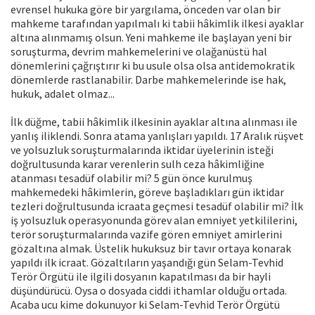
evrensel hukuka göre bir yargılama, önceden var olan bir
mahkeme tarafından yapılmalı ki tabii hâkimlik ilkesi ayaklar
altına alınmamış olsun. Yeni mahkeme ile başlayan yeni bir
soruşturma, devrim mahkemelerini ve olağanüstü hal
dönemlerini çağrıştırır ki bu usule olsa olsa antidemokratik
dönemlerde rastlanabilir. Darbe mahkemelerinde ise hak,
hukuk, adalet olmaz...
İlk düğme, tabii hâkimlik ilkesinin ayaklar altına alınması ile
yanlış iliklendi. Sonra atama yanlışları yapıldı. 17 Aralık rüşvet
ve yolsuzluk soruşturmalarında iktidar üyelerinin isteği
doğrultusunda karar verenlerin sulh ceza hâkimliğine
atanması tesadüf olabilir mi? 5 gün önce kurulmuş
mahkemedeki hâkimlerin, göreve başladıkları gün iktidar
tezleri doğrultusunda icraata geçmesi tesadüf olabilir mi? İlk
iş yolsuzluk operasyonunda görev alan emniyet yetkililerini,
terör soruşturmalarında vazife gören emniyet amirlerini
gözaltına almak. Üstelik hukuksuz bir tavır ortaya konarak
yapıldı ilk icraat. Gözaltıların yaşandığı gün Selam-Tevhid
Terör Örgütü ile ilgili dosyanın kapatılması da bir hayli
düşündürücü. Oysa o dosyada ciddi ithamlar olduğu ortada.
Acaba ucu kime dokunuyor ki Selam-Tevhid Terör Örgütü