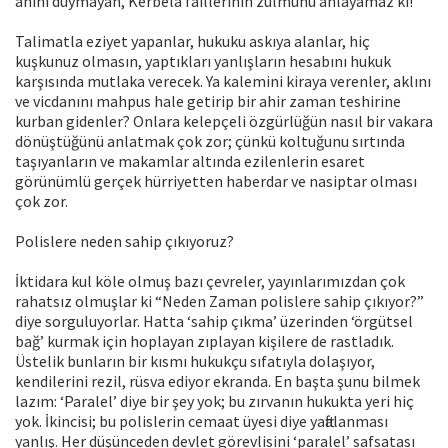
âhını duymayan, Kerbela faillerinin zulmünü anlayamaz ki!
Talimatla eziyet yapanlar, hukuku askıya alanlar, hiç
kuşkunuz olmasın, yaptıkları yanlışların hesabını hukuk
karşısında mutlaka verecek. Ya kalemini kiraya verenler, aklını
ve vicdanını mahpus hale getirip bir ahir zaman teshirine
kurban gidenler? Onlara kelepçeli özgürlüğün nasıl bir vakara
dönüştüğünü anlatmak çok zor; çünkü koltuğunu sırtında
taşıyanların ve makamlar altında ezilenlerin esaret
görünümlü gerçek hürriyetten haberdar ve nasiptar olması
çok zor.
Polislere neden sahip çıkıyoruz?
İktidara kul köle olmuş bazı çevreler, yayınlarımızdan çok
rahatsız olmuşlar ki “Neden Zaman polislere sahip çıkıyor?”
diye sorguluyorlar. Hatta ‘sahip çıkma’ üzerinden ‘örgütsel
bağ’ kurmak için hoplayan zıplayan kişilere de rastladık.
Üstelik bunların bir kısmı hukukçu sıfatıyla dolaşıyor,
kendilerini rezil, rüsva ediyor ekranda. En başta şunu bilmek
lazım: ‘Paralel’ diye bir şey yok; bu zırvanın hukukta yeri hiç
yok. İkincisi; bu polislerin cemaat üyesi diye yaftalanması
yanlış. Her düşünceden devlet görevlisini ‘paralel’ safsatası