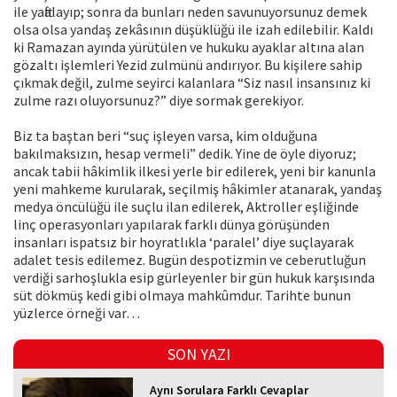
ile yaftalayıp; sonra da bunları neden savunuyorsunuz demek
olsa olsa yandaş zekâsının düşüklüğü ile izah edilebilir. Kaldı
ki Ramazan ayında yürütülen ve hukuku ayaklar altına alan
gözaltı işlemleri Yezid zulmünü andırıyor. Bu kişilere sahip
çıkmak değil, zulme seyirci kalanlara “Siz nasıl insansınız ki
zulme razı oluyorsunuz?” diye sormak gerekiyor.
Biz ta baştan beri “suç işleyen varsa, kim olduğuna
bakılmaksızın, hesap vermeli” dedik. Yine de öyle diyoruz;
ancak tabii hâkimlik ilkesi yerle bir edilerek, yeni bir kanunla
yeni mahkeme kurularak, seçilmiş hâkimler atanarak, yandaş
medya öncülüğü ile suçlu ilan edilerek, Aktroller eşliğinde
linç operasyonları yapılarak farklı dünya görüşünden
insanları ispatsız bir hoyratlıkla ‘paralel’ diye suçlayarak
adalet tesis edilemez. Bugün despotizmin ve ceberutluğun
verdiği sarhoşlukla esip gürleyenler bir gün hukuk karşısında
süt dökmüş kedi gibi olmaya mahkûmdur. Tarihte bunun
yüzlerce örneği var…
SON YAZI
Aynı Sorulara Farklı Cevaplar