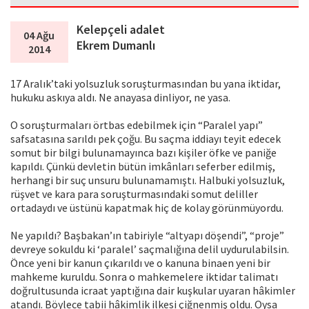
Kelepçeli adalet
04 Ağu
Ekrem Dumanlı
2014
17 Aralık’taki yolsuzluk soruşturmasından bu yana iktidar,
hukuku askıya aldı. Ne anayasa dinliyor, ne yasa.
O soruşturmaları örtbas edebilmek için “Paralel yapı”
safsatasına sarıldı pek çoğu. Bu saçma iddiayı teyit edecek
somut bir bilgi bulunamayınca bazı kişiler öfke ve paniğe
kapıldı. Çünkü devletin bütün imkânları seferber edilmiş,
herhangi bir suç unsuru bulunamamıştı. Halbuki yolsuzluk,
rüşvet ve kara para soruşturmasındaki somut deliller
ortadaydı ve üstünü kapatmak hiç de kolay görünmüyordu.
Ne yapıldı? Başbakan’ın tabiriyle “altyapı döşendi”, “proje”
devreye sokuldu ki ‘paralel’ saçmalığına delil uydurulabilsin.
Önce yeni bir kanun çıkarıldı ve o kanuna binaen yeni bir
mahkeme kuruldu. Sonra o mahkemelere iktidar talimatı
doğrultusunda icraat yaptığına dair kuşkular uyaran hâkimler
atandı. Böylece tabii hâkimlik ilkesi çiğnenmiş oldu. Oysa