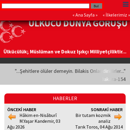
«
Ana Sayfa
» «
İlkelerimiz
»
ÜLKÜCÜ DÜNYA GÖRÜŞÜ
Ülkücülük; Müslüman ve Dokuz Işıkçı Milliyetçiliktir...
"...Şehitlere ölüler demeyin. Bilakis Onlar diridirler..."
Bakara-154
HABERLER
ÖNCEKİ HABER
SONRAKİ HABER
Hâkim en-Nisâburî
Bir tutam kozmik
M.Yaşar Kandemir, 03
analiz
Ağu 2026
Tarık Toros, 04 Ağu 2014