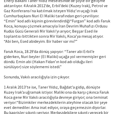
Enerji Bakanı Taner Yıldız meselesinde de şöyle bir gelişme
aktarılıyor. 4 Aralık 2012’de, Erbil’deki (Kuzey Irak), Petrol ve
Gaz Konferansı’na katılmak isteyen Yıldız’ın uçağı Irak
Cumhurbaşkanı Nuri El Maliki tarafından geri çevriliyor.
“Emin” kod adlı kişinin görevlendirdiği“Furgan” kod adlı Faruk
Koca, konuyu çözmek amacıyla İran Devrim Muhafızı Ordusu
Kudüs Gücü Generali Mir Vakılı’yı arıyor; Beşşar Esed ile
toplantısı bittikten sonra Mir Vakılı, Koca’ya mesaj atıyor.
“Abi ben, Esed abideyim. Bir haber var mı?”
Faruk Koca, 18.29’da dönüş yapıyor: “Taner abi Erbil’e
giderken, Nuri beyler (El Maliki) uçağa yol vermemişler geri
döndü. Emin abi (Hakan Fidan’ın kod adı olduğu ileri
sürülüyor) size söylememi istedi.”
Sonunda, Vakılı aracılığıyla izin çıkıyor.
1 Aralık 2013’te ise, Taner Yıldız, Bağdat’a gidip, dönüşte
Kuzey Irak’a uğramak istiyor. Maliki ona da karşı çıkınca Faruk
Koca gene Mir Vakılı aracılığıyla devreye giriyor; ona teminat
veriyor:“Bizimkiler merkezdekilerin aleyhine olacak bir şeye
evet demediler. Ama inat ediyor, oraya geçemezsin diyorlar.
Bu kaprisler sıkıntı veriyor. Merkezdekilere sıkıntı verecek bir