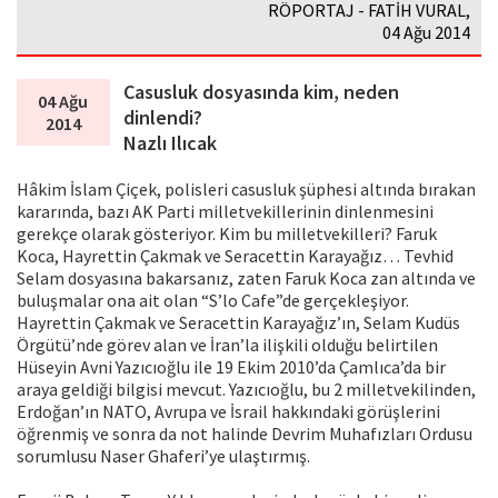
RÖPORTAJ - FATİH VURAL,
04 Ağu 2014
Casusluk dosyasında kim, neden
04 Ağu
dinlendi?
2014
Nazlı Ilıcak
Hâkim İslam Çiçek, polisleri casusluk şüphesi altında bırakan
kararında, bazı AK Parti milletvekillerinin dinlenmesini
gerekçe olarak gösteriyor. Kim bu milletvekilleri? Faruk
Koca, Hayrettin Çakmak ve Seracettin Karayağız… Tevhid
Selam dosyasına bakarsanız, zaten Faruk Koca zan altında ve
buluşmalar ona ait olan “S’lo Cafe”de gerçekleşiyor.
Hayrettin Çakmak ve Seracettin Karayağız’ın, Selam Kudüs
Örgütü’nde görev alan ve İran’la ilişkili olduğu belirtilen
Hüseyin Avni Yazıcıoğlu ile 19 Ekim 2010’da Çamlıca’da bir
araya geldiği bilgisi mevcut. Yazıcıoğlu, bu 2 milletvekilinden,
Erdoğan’ın NATO, Avrupa ve İsrail hakkındaki görüşlerini
öğrenmiş ve sonra da not halinde Devrim Muhafızları Ordusu
sorumlusu Naser Ghaferi’ye ulaştırmış.