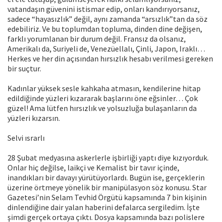
vatandaşın güvenini istismar edip, onları kandırıyorsanız,
sadece “hayasızlık” değil, aynı zamanda “arsızlık”tan da söz
edebiliriz. Ve bu toplumdan topluma, dinden dine değişen,
farklı yorumlanan bir durum değil. Fransız da olsanız,
Amerikalı da, Suriyeli de, Venezüellalı, Çinli, Japon, Iraklı…
Herkes ve her din açısından hırsızlık hesabı verilmesi gereken
bir suçtur.
Kadınlar yüksek sesle kahkaha atmasın, kendilerine hitap
edildiğinde yüzleri kızararak başlarını öne eğsinler… Çok
güzel! Ama lütfen hırsızlık ve yolsuzluğa bulaşanların da
yüzleri kızarsın.
Selvi ısrarlı
28 Şubat medyasına askerlerle işbirliği yaptı diye kızıyorduk.
Onlar hiç değilse, laikçi ve Kemalist bir tavır içinde,
inandıkları bir davayı yürütüyorlardı. Bugün ise, gerçeklerin
üzerine örtmeye yönelik bir manipülasyon söz konusu. Star
Gazetesi’nin Selam Tevhid Örgütü kapsamında 7 bin kişinin
dinlendiğine dair yalan haberini defalarca sergiledim. İşte
şimdi gerçek ortaya çıktı. Dosya kapsamında bazı polislere