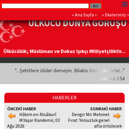
«
Ana Sayfa
» «
İlkelerimiz
»
ÜLKÜCÜ DÜNYA GÖRÜŞÜ
Ülkücülük; Müslüman ve Dokuz Işıkçı Milliyetçiliktir...
"...Şehitlere ölüler demeyin. Bilakis Onlar diridirler..."
Bakara-154
HABERLER
ÖNCEKİ HABER
SONRAKİ HABER
Hâkim en-Nisâburî
Dengir Mir Mehmet
M.Yaşar Kandemir, 03
Fırat: Yolsuzluk genel
Ağu 2026
afla örtülecek