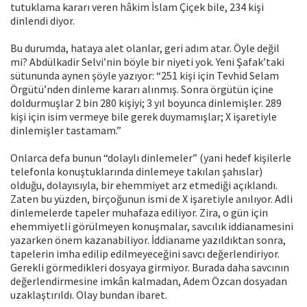
tutuklama kararı veren hâkim İslam Çiçek bile, 234 kişi
dinlendi diyor.
Bu durumda, hataya alet olanlar, geri adım atar. Öyle değil
mi? Abdülkadir Selvi’nin böyle bir niyeti yok. Yeni Şafak’taki
sütununda aynen şöyle yazıyor: “251 kişi için Tevhid Selam
Örgütü’nden dinleme kararı alınmış. Sonra örgütün içine
doldurmuşlar 2 bin 280 kişiyi; 3 yıl boyunca dinlemişler. 289
kişi için isim vermeye bile gerek duymamışlar; X işaretiyle
dinlemişler tastamam.”
Onlarca defa bunun “dolaylı dinlemeler” (yani hedef kişilerle
telefonla konuştuklarında dinlemeye takılan şahıslar)
olduğu, dolayısıyla, bir ehemmiyet arz etmediği açıklandı.
Zaten bu yüzden, birçoğunun ismi de X işaretiyle anılıyor. Adli
dinlemelerde tapeler muhafaza ediliyor. Zira, o gün için
ehemmiyetli görülmeyen konuşmalar, savcılık iddianamesini
yazarken önem kazanabiliyor. İddianame yazıldıktan sonra,
tapelerin imha edilip edilmeyeceğini savcı değerlendiriyor.
Gerekli görmedikleri dosyaya girmiyor. Burada daha savcının
değerlendirmesine imkân kalmadan, Adem Özcan dosyadan
uzaklaştırıldı. Olay bundan ibaret.