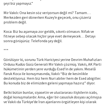
şeyi biz yapmayız.”
Mir Vakılı: Ona kesin söz veriyorsun değil mi? Tamam…
Merkezden geri dönerken Kuzey’e geçecek, onu çözeriz
problem değil.
Koca: Biz bu aşamaya zor geldik, sıkıntı olmasın. Nifak ve
fitneye sebep olacak hiçbir şeye evet demeyecek… Detayı
sonra görüşürüz. Telefonda şey değil.
***
Görülüyor ki, sorunu Türk Hariciyesi yerine Devrim Muhafızları
Ordusu Kudüs Gücü Generali Mir Vakılı çözmüş. Vakılı, AK Parti
hükümetinin yerden yere vurduğu Esed’in de yakını. Meselâ
Faruk Koca ile konuşmasında, Vakılı “Biz de kesinlikle
destekliyoruz. Hem biz hem Nuri abiler hem de Esed abigiller.
Bu konuda biz de elimizden geleni yapmaya hazırız” diyor.
Belki bütün bunlar, siyasetin ve uluslararası ilişkilerin icabı,
doğal konuşmalardır. Ama, eğer bir casusluk dosyası açılmışsa
ve Vakılı da Türkiye’de İran ajanlarını örgütleyen kişi olarak