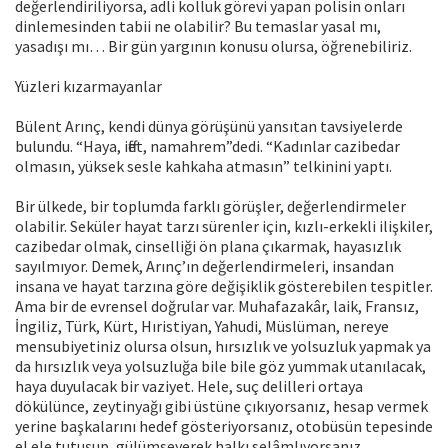
değerlendiriliyorsa, adli kolluk görevi yapan polisin onları
dinlemesinden tabii ne olabilir? Bu temaslar yasal mı,
yasadışı mı… Bir gün yargının konusu olursa, öğrenebiliriz.
Yüzleri kızarmayanlar
Bülent Arınç, kendi dünya görüşünü yansıtan tavsiyelerde
bulundu. “Haya, iffet, namahrem”dedi. “Kadınlar cazibedar
olmasın, yüksek sesle kahkaha atmasın” telkinini yaptı.
Bir ülkede, bir toplumda farklı görüşler, değerlendirmeler
olabilir. Seküler hayat tarzı sürenler için, kızlı-erkekli ilişkiler,
cazibedar olmak, cinselliği ön plana çıkarmak, hayasızlık
sayılmıyor. Demek, Arınç’ın değerlendirmeleri, insandan
insana ve hayat tarzına göre değişiklik gösterebilen tespitler.
Ama bir de evrensel doğrular var. Muhafazakâr, laik, Fransız,
İngiliz, Türk, Kürt, Hıristiyan, Yahudi, Müslüman, nereye
mensubiyetiniz olursa olsun, hırsızlık ve yolsuzluk yapmak ya
da hırsızlık veya yolsuzluğa bile bile göz yummak utanılacak,
haya duyulacak bir vaziyet. Hele, suç delilleri ortaya
dökülünce, zeytinyağı gibi üstüne çıkıyorsanız, hesap vermek
yerine başkalarını hedef gösteriyorsanız, otobüsün tepesinde
el ele tutuşup, gülümseyerek halkı selâmlıyorsanız,