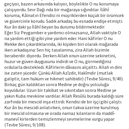
geçiyor, bazen arkasında kalıyor, böylelikle O nu korumaya
çalışıyordu. Sevr Dağı nda bir mağaraya sığındılar. İlâhî
koruma, Kâinatın Efendisi ni müşriklerden küçük bir örümcek
ve güvercinle korudu. Sadık arkadaş bu esnada endişe etmişti.
Kur ân daki şu İlâhî beyan bu durumu bildirmektedir:
Eğer Siz Peygamber e yardımcı olmazsanız, Allah vaktiyle O
na yardım ettiği gibi yine yardım eder. Hani kâfirler O nu
Mekke den çıkardıklarında, iki kişiden biri olarak mağarada
iken arkadaşına: Sen hiç tasalanma, zira Allah bizimle
beraberdir. diyordu. Derken Allah onun üzerine sekinetini,
huzur ve güven duygusunu indirdi ve O nu, görmediğiniz
ordularla destekledi. Kâfirlerin dâvasını alçalttı. Allah ın dini
ise zaten yücedir. Çünkü Allah Azîzdir, Hakîmdir (mutlak
galiptir, tam hüküm ve hikmet sahibidir) (Tevbe Sûresi, 9/40).
Birkaç gün kaldıktan sonra Medine ye doğru yolculuğa
koyuldular. Uzun bir takibat ve sıkıntıdan sonra Medine ye
yakın Kuba mevkiine vardılar. Allah Resûlü burada kaldığı süre
zarfında bir mescid inşa ettirdi. Kendisi de bir işçi gibi çalıştı.
Kur ân bu mescidi anlatırken, onun takva üzerine kurulmuş
bir mescid olmasına ve orada namaz kılanların da maddî-
manevî kirlerden temizlenmeyi sevmelerine vurgu yapar
(Tevbe Sûresi, 9/108).