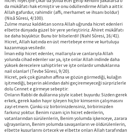
hicret niyetiyle çıkar da yolda ecel gelip kendini yakalarsa o
da mükâfatı hak etmiştir ve onu ödüllendirme Allah a aittir.
Allah gafurdur, rahimdir (affı, merhamet ve ihsanı boldur)
(Nisâ Sûresi, 4/100).
Zulme maruz kaldıktan sonra Allah uğrunda hicret edenleri
elbette dünyada güzel bir yere yerleştiririz. Âhiret mükâfatı
ise daha büyüktür. Bunu bir bilselerdi! (Nahl Sûresi, 16/41).
Hicret, Allah katında en üst mertebeye erme ve kurtuluşu
kazanmaya vesiledir.
İman edip hicret edenler, mallarıyla ve canlarıyla Allah
yolunda cihad edenler var ya, işte onlar Allah indinde daha
yüksek derecelere sahiptirler ve işte onlardır umduklarına
nail olanlar! (Tevbe Sûresi, 9/20).
Hicret, pek çok günahın affına ve gözün görmediği, kulağın
işitmediği, beşerin aklından dahi geçiremeyeceği sürprizlerle
dolu Cennet e girmeye sebeptir:
Onların Rabbi de duâlarına şöyle icabet buyurdu: Sizden gerek
erkek, gerek kadın hayır işleyen hiçbir kimsenin çalışmasını
zayi etmem. Çünkü siz birbirinizdensiniz, birbirinizden
farkınız yoktur. Benim rızam için hicret edenlerin,
vatanlarından sürülenlerin, Benim yolumda işkenceye, zarara
uğrayanların, Benim yolumda savaşanların ve öldürülenlerin,
elbette kusurlarını örtecek ve elbette onları Allah tarafından