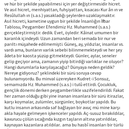
ve hür bir şekilde yapabilmesi için yer değiştirmesidir hicret.
Ve asıl hicret, menhiyattan, fuhşiyattan, kısacası Kur ân ın ve
Resûlullah ın (s.a.s.) yasakladığı şeylerden uzaklaşmaktır.
Asıl hicreti, kametine uygun bir şekilde İnsanlığın İftihar
Tablosu, Peygamber Efendimiz Hz. Muhammed (s.a.s.)
gerçekleştirmiştir. dedik. Evet, öyledir: Kâinat umumen bir
karanlık içindeydi. Uzun zamandan beri semada bir nur ve
parıltı müşahede edilmemişti. Güneş, ay, yıldızlar, insanlar vs.
vardı ama, bunların varlık sebebi bilinmemekteydi ve her şey
âdeta bir kaosta yüzüp gitmekteydi. Günler, aylar, seneler
gelip geçiyor ama, zamanın yiyip bitirdiği varlıklar ne oluyor?
Hangi durumlarla karşılaşacağız? Dünyaya neden geldik?
Nereye gidiyoruz? şeklindeki bir sürü soruya cevap
bulunamıyordu. Bu minval üzereyken Kudret-i Sonsuz,
semamızda Hz. Muhammed (s.a.s.) i tulû ettirdi. Çocukluk,
gençlik dönemi derken peygamberlikle vazifelendirildi. Fakat
her zaman olduğu gibi yine inanan insanlara bir sürü itirazlar,
karşı koymalar, zulümler, sürgünler, boykotlar yapıldı. Bu
kutlu insanın arkasında saf bağlayan bir avuç mü mine karşı
akla hayale gelmeyen işkenceler yapıldı. Aç-susuz bırakıldılar,
kavurucu çölün sıcağında kızgın taşların altına yatırıldılar,
kaynayan kazanlara atıldılar.. ama bu hasbî insanları bir türlü