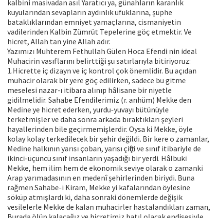
kalbini masivadan asıl Yaratıcı ya, günahların karanlık
kuyularından sevapların aydınlık ufuklarına, şüphe
bataklıklarından emniyet yamaçlarına, cismaniyetin
vadilerinden Kalbin Zümrüt Tepelerine göç etmektir. Ve
hicret, Allah tan yine Allah adır.
Yazımızı Muhterem Fethullah Gülen Hoca Efendi nin ideal
Muhacirin vasıflarını belirttiği şu satırlarıyla bitiriyoruz:
1.Hicrette iç dizayn ve iç kontrol çok önemlidir. Bu açıdan
muhacir olarak bir yere göç edilirken, sadece bu gitme
meselesi nazar-ı itibara alınıp hâlisane bir niyetle
gidilmelidir. Sahabe Efendilerimiz (r. anhüm) Mekke den
Medine ye hicret ederken, yurdu-yuvayı bütünüyle
terketmişler ve daha sonra arkada bıraktıkları şeyleri
hayallerinden bile geçirmemişlerdir. Oysa ki Mekke, öyle
kolay kolay terkedilecek bir şehir değildi. Bir kere o zamanlar,
Medine halkının yarısı çoban, yarısı çiftçi ve sınıf itibariyle de
ikinci-üçüncü sınıf insanların yaşadığı bir yerdi. Hâlbuki
Mekke, hem ilim hem de ekonomik seviye olarak o zamanki
Arap yarımadasının en medenî şehirlerinden biriydi. Buna
rağmen Sahabe-i Kiram, Mekke yi kafalarından öylesine
söküp atmışlardı ki, daha sonraki dönemlerde değişik
vesilelerle Mekke de kalan muhacirler hastalandıkları zaman,
Burada ölüp kalacağız ve hicretimiz batıl olacak endişesiyle