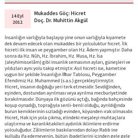
Mukaddes Göç: Hicret
14 Eyl
Doç. Dr. Muhittin Akgül
2012
İnsanlığın varlığıyla başlayıp yine onun varlığıyla kıyamete
dek devam edecek olan mukaddes bir yolculuktur hicret. İlk
hicreti ilk insan ve peygamber olan Hz. Âdem yapmıştır. Daha
sonra da Hz. Nûh, Hz. İbrahim, Hz. Musa, Hz. İsa
(aleyhimisselâm) gibi insanlık semasının ayları, güneşleri ve
yıldızları aynı yolu takip etmiştir. Asıl hicreti ise, kametine
uygun bir şekilde İnsanlığın İftihar Tablosu, Peygamber
Efendimiz Hz. Muhammed (s.a.s.) gerçekleştirmiştir.
Hicret, insanın doğduğu yeri terk etmesidir. Sevdiğinden,
eşinden, dostundan ayrılması veya ayrılma mecburiyetinde
bırakılmasıdır. Dünyaya ilk gözünü açtığı, bağında bahçesinde
koşup oynadığı, toprağıyla senli-benli olduğu, ayrıldığında
burun kemiklerinin sızladığı evinden, köyünden ırak olmasıdır.
Hicret, Hak için yola çıkma, elindeki meşaleyi muhtaçlara
ulaştırma ve karanlıktakileri aydınlık iklimlere erdirme
yolculuğudur. Zâlimlerin baskılarından dolayı Rabb ine
kulluğu ifa edemeyenin, bütün ibadetlerini içinden gele gele