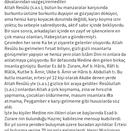
dâvalarından vazgeçiremediler.
Allah Resûlü (s.a.s.), bütün bu manzaralar karşısında
burkuntu üstüne burkuntu duyuyor ve gözyaşları döküyor,
ama henüz karşı koyacak durumda değildi, karşı koyma izni
yoktu; bu sebeple sabrediyordu, aktif sabır içinde bekliyordu.
Bir süre sonra, arkadaşları içinde en zayıf ve işkencelere en
çok maruz olanları, Habeşistan a göndermişti.
Çevreden her sene Ka be yi ziyarete gelenler oluyordu. Allah
Resûlü bu gelmeleri fırsat biliyor, gizli gizli insanlarla
görüşmeler yapıyor ve henüz yeni olan İslâm Dini ni onlara da
anlatmaya çalışıyordu. Bir defasında Medine den gelen birkaç
insanla görüştü. Bunlar Es âd b. Zürare, Avf b. Hâris, Râfi b.
Mâlik, Kutbe b. Âmir, Ukbe b. Âmir ve Hâris b. Abdullah tı. Bu
kutlu insanlar, ertesi yıl 12 kişi olarak Akabe denen yerde
Allah Resûlü yle (s.a.s.) gizlice bir araya geldiler. Resûlullah
(s.a.s.) onlardan Allah a şirk koşmama, zina ve hırsızlık
yapmama, çocukları öldürmeme, masum insanlara iftira
atmama, Peygamber e karşı gelmeme gibi hususlarda söz
aldı.
İşte bu kişiler Medine nin ilkleri olan ve başlarında Esad b.
Zürare nin bulunduğu Hazreç kabilesine mensup kudsilerdi.
Bir yıl sonra yeniden buluşmak üzere buradan ayrıldılar. Ertesi
yıl buluşma yerine 70 insanla gelmişlerdi. Hepsi Müslüman