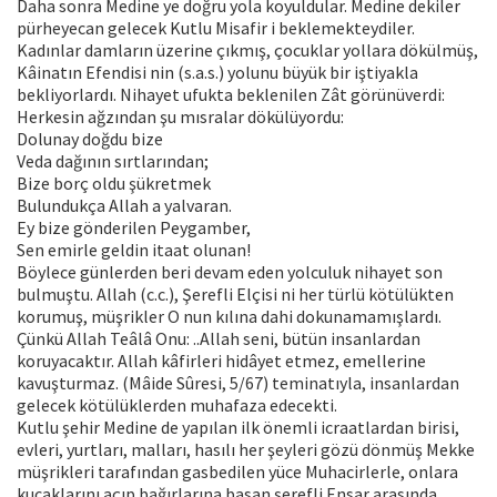
Daha sonra Medine ye doğru yola koyuldular. Medine dekiler
pürheyecan gelecek Kutlu Misafir i beklemekteydiler.
Kadınlar damların üzerine çıkmış, çocuklar yollara dökülmüş,
Kâinatın Efendisi nin (s.a.s.) yolunu büyük bir iştiyakla
bekliyorlardı. Nihayet ufukta beklenilen Zât görünüverdi:
Herkesin ağzından şu mısralar dökülüyordu:
Dolunay doğdu bize
Veda dağının sırtlarından;
Bize borç oldu şükretmek
Bulundukça Allah a yalvaran.
Ey bize gönderilen Peygamber,
Sen emirle geldin itaat olunan!
Böylece günlerden beri devam eden yolculuk nihayet son
bulmuştu. Allah (c.c.), Şerefli Elçisi ni her türlü kötülükten
korumuş, müşrikler O nun kılına dahi dokunamamışlardı.
Çünkü Allah Teâlâ Onu: ..Allah seni, bütün insanlardan
koruyacaktır. Allah kâfirleri hidâyet etmez, emellerine
kavuşturmaz. (Mâide Sûresi, 5/67) teminatıyla, insanlardan
gelecek kötülüklerden muhafaza edecekti.
Kutlu şehir Medine de yapılan ilk önemli icraatlardan birisi,
evleri, yurtları, malları, hasılı her şeyleri gözü dönmüş Mekke
müşrikleri tarafından gasbedilen yüce Muhacirlerle, onlara
kucaklarını açıp bağırlarına basan şerefli Ensar arasında