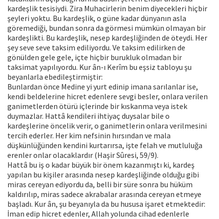
kardeşlik tesisiydi. Zira Muhacirlerin benim diyecekleri hiçbir
şeyleri yoktu. Bu kardeşlik, o güne kadar dünyanın asla
göremediği, bundan sonra da görmesi mümkün olmayan bir
kardeşlikti. Bu kardeşlik, nesep kardeşliğinden de öteydi. Her
şey seve seve taksim ediliyordu. Ve taksim edilirken de
gönülden gele gele, içte hiçbir burukluk olmadan bir
taksimat yapılıyordu. Kur ân-ı Kerîm bu eşsiz tabloyu şu
beyanlarla ebedileştirmiştir:
Bunlardan önce Medine yi yurt edinip imana sarılanlar ise,
kendi beldelerine hicret edenlere sevgi besler, onlara verilen
ganimetlerden ötürü içlerinde bir kıskanma veya istek
duymazlar. Hattâ kendileri ihtiyaç duysalar bile o
kardeşlerine öncelik verir, o ganimetlerin onlara verilmesini
tercih ederler. Her kim nefsinin hırsından ve mala
düşkünlüğünden kendini kurtarırsa, işte felah ve mutluluğa
erenler onlar olacaklardır (Haşir Sûresi, 59/9).
Hattâ bu iş o kadar büyük bir önem kazanmıştı ki, kardeş
yapılan bu kişiler arasında nesep kardeşliğinde olduğu gibi
miras cereyan ediyordu da, belli bir süre sonra bu hüküm
kaldırılıp, miras sadece akrabalar arasında cereyan etmeye
başladı. Kur ân, şu beyanıyla da bu hususa işaret etmektedir:
İman edip hicret edenler, Allah yolunda cihad edenlerle