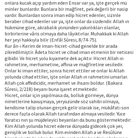
onlara kucak açıp yardım eden Ensar var ya, işte gerçek mü
minler bunlardır. Bunlara bir mağfiret, pek değerli bir nasip
vardır. Bunlardan sonra iman edip hicret edenler, sizinle
beraber cihad edenler var ya, işte onlar da sizdendir. Allah ın
hükmüne göre, akrabalık yönünden yakınlıkları olanlar,
birbirlerine vâris olmaya daha lâyıktırlar. Muhakkak ki Allah
her şeyi hakkıyla bilir (Enfâl Sûresi, 8/74-75).
Kur ân-ı Kerim de iman-hicret-cihad genelde bir arada
zikredilmiştir. Âdeta hicret ve cihad iman etmenin bir neticesi
gibidir. Ve hicret yolu kıyamete dek açıktır. Hicret Allah ın
rahmetine, merhametine, affına ve mağfiretine vesiledir.
Onlar ki iman ettiler, sonra hicret ettiler ve onlar ki Allah
yolunda cihad ettiler, işte onlar Allah ın rahmetini umarlar.
Allah çok affedicidir, merhamet ve ihsanı boldur. (Bakara
Sûresi, 2/218) beyanı buna işaret etmektedir.
Hicret, onlar için yapılmasa da, bolluk görmeye, dünya
nimetlerine kavuşmaya, yeryüzünde söz sahibi olmaya,
kendisine talip olunan gerçek gelir olarak ise, mükâfatı son
derece fazla olarak Allah tarafından almaya vesiledir. Yüce
Yaratıcı nın şu müjdeleyici beyanları da bunu göstermektedir:
Kim Allah yolunda hicret ederse dünyada gidecek çok yer,
genişlik ve bolluk bulur. Kim evinden Allah a ve Resûlüne