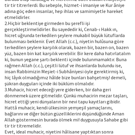
tir tir titrerlerdi. Bu sebeple, hizmet-i imaniye ve Kur âniye
adına göç eden insanlar, hep ihlas ve samimiyetle hareket
etmelidirler.
2.Hiçbir beklentiye girmeden bu şerefli işi
gerçekleştirmelidirler. Bu sayededir ki, Cenab-ı Hakk ın,
hicret uğrunda terkedilen şeylere mukabil büyük lütuflarda
bulunması beklenir. Evet Allah (c.c.), niyetin hulûsuna göre
terkedilen şeylere karşılık olarak, bazen bir, bazen on, bazen
yüz, bazen bin kat karşılık verebilir. Bir kere daha hatırlatalım
ki, bunun yegane şartı beklenti içinde bulunmamaktır. Buna
rağmen Allah (c.c.), çeşitli lütuf ve ihsanlarda bulundu ise,
insan Rabbimizin Meşiet-i Subhâniyesi öyle gerektirmiş ki,
hiç lâyık olmadığımız hâlde bize bunları bahşetmiş! demeli,
şükran duyguları içinde iki büklüm olmalıdır.
3.Muhacir, hicret edeceği yere giderken, bir daha geri
dönmemek üzere gitmelidir. Çünkü muhacirin mezar taşları,
hicret ettiği yeni dünyaların bir nevi tapu kayıtları gibidir.
Hattâ muhacir, kendi ülkesinin yemyeşil yamaçlarını,
bağlarını ve diğer bütün güzelliklerini düşündüğünde Aman
Allah göstermesin burada ölmek mi! duygusuyla Sahabe gibi
tir tir titremelidir.
Evet, ideal muhacir, niyetini hâlisane yaptıktan sonra