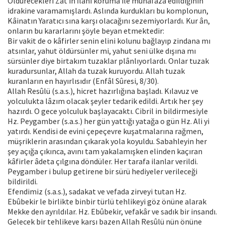
Öldürecekleri Zât ın İlâhî koruma ile muhafaza edildiğinin
idrakine varamamışlardı. Aslında kurdukları bu komplonun,
Kâinatın Yaratıcı sına karşı olacağını sezemiyorlardı. Kur ân,
onların bu kararlarını şöyle beyan etmektedir:
Bir vakit de o kâfirler senin elini kolunu bağlayıp zindana mı
atsınlar, yahut öldürsünler mi, yahut seni ülke dışına mı
sürsünler diye birtakım tuzaklar plânlıyorlardı. Onlar tuzak
kuradursunlar, Allah da tuzak kuruyordu. Allah tuzak
kuranların en hayırlısıdır (Enfâl Sûresi, 8/30).
Allah Resûlü (s.a.s.), hicret hazırlığına başladı. Kılavuz ve
yolculukta lâzım olacak şeyler tedarik edildi. Artık her şey
hazırdı. O gece yolculuk başlayacaktı. Cibril in bildirmesiyle
Hz. Peygamber (s.a.s.) her gün yattığı yatağa o gün Hz. Ali yi
yatırdı. Kendisi de evini çepeçevre kuşatmalarına rağmen,
müşriklerin arasından çıkarak yola koyuldu. Sabahleyin her
şey açığa çıkınca, avını tam yakalamışken elinden kaçıran
kâfirler âdeta çılgına döndüler. Her tarafa ilanlar verildi.
Peygamber i bulup getirene bir sürü hediyeler verileceği
bildirildi.
Efendimiz (s.a.s.), sadakat ve vefada zirveyi tutan Hz.
Ebûbekir le birlikte binbir türlü tehlikeyi göz önüne alarak
Mekke den ayrıldılar. Hz. Ebûbekir, vefakâr ve sadık bir insandı.
Gelecek bir tehlikeye karşı bazen Allah Resûlü nün önüne