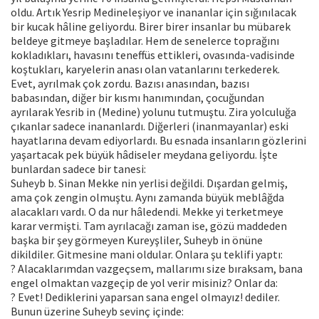
oldu. Artık Yesrip Medineleşiyor ve inananlar için sığınılacak
bir kucak hâline geliyordu. Birer birer insanlar bu mübarek
beldeye gitmeye başladılar. Hem de senelerce toprağını
kokladıkları, havasını teneffüs ettikleri, ovasında-vadisinde
koştukları, karyelerin anası olan vatanlarını terkederek.
Evet, ayrılmak çok zordu. Bazısı anasından, bazısı
babasından, diğer bir kısmı hanımından, çocuğundan
ayrılarak Yesrib in (Medine) yolunu tutmuştu. Zira yolculuğa
çıkanlar sadece inananlardı. Diğerleri (inanmayanlar) eski
hayatlarına devam ediyorlardı. Bu esnada insanların gözlerini
yaşartacak pek büyük hâdiseler meydana geliyordu. İşte
bunlardan sadece bir tanesi:
Suheyb b. Sinan Mekke nin yerlisi değildi. Dışardan gelmiş,
ama çok zengin olmuştu. Aynı zamanda büyük meblâğda
alacakları vardı. O da nur hâledendi. Mekke yi terketmeye
karar vermişti. Tam ayrılacağı zaman ise, gözü maddeden
başka bir şey görmeyen Kureyşliler, Suheyb in önüne
dikildiler. Gitmesine mani oldular. Onlara şu teklifi yaptı:
? Alacaklarımdan vazgeçsem, mallarımı size bıraksam, bana
engel olmaktan vazgeçip de yol verir misiniz? Onlar da:
? Evet! Dediklerini yaparsan sana engel olmayız! dediler.
Bunun üzerine Suheyb sevinç içinde: