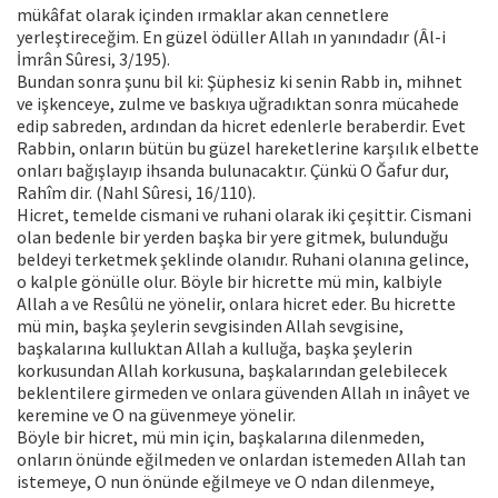
mükâfat olarak içinden ırmaklar akan cennetlere
yerleştireceğim. En güzel ödüller Allah ın yanındadır (Âl-i
İmrân Sûresi, 3/195).
Bundan sonra şunu bil ki: Şüphesiz ki senin Rabb in, mihnet
ve işkenceye, zulme ve baskıya uğradıktan sonra mücahede
edip sabreden, ardından da hicret edenlerle beraberdir. Evet
Rabbin, onların bütün bu güzel hareketlerine karşılık elbette
onları bağışlayıp ihsanda bulunacaktır. Çünkü O Ğafur dur,
Rahîm dir. (Nahl Sûresi, 16/110).
Hicret, temelde cismani ve ruhani olarak iki çeşittir. Cismani
olan bedenle bir yerden başka bir yere gitmek, bulunduğu
beldeyi terketmek şeklinde olanıdır. Ruhani olanına gelince,
o kalple gönülle olur. Böyle bir hicrette mü min, kalbiyle
Allah a ve Resûlü ne yönelir, onlara hicret eder. Bu hicrette
mü min, başka şeylerin sevgisinden Allah sevgisine,
başkalarına kulluktan Allah a kulluğa, başka şeylerin
korkusundan Allah korkusuna, başkalarından gelebilecek
beklentilere girmeden ve onlara güvenden Allah ın inâyet ve
keremine ve O na güvenmeye yönelir.
Böyle bir hicret, mü min için, başkalarına dilenmeden,
onların önünde eğilmeden ve onlardan istemeden Allah tan
istemeye, O nun önünde eğilmeye ve O ndan dilenmeye,