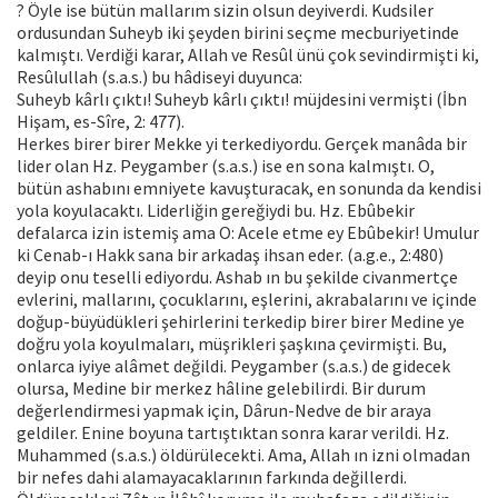
? Öyle ise bütün mallarım sizin olsun deyiverdi. Kudsiler
ordusundan Suheyb iki şeyden birini seçme mecburiyetinde
kalmıştı. Verdiği karar, Allah ve Resûl ünü çok sevindirmişti ki,
Resûlullah (s.a.s.) bu hâdiseyi duyunca:
Suheyb kârlı çıktı! Suheyb kârlı çıktı! müjdesini vermişti (İbn
Hişam, es-Sîre, 2: 477).
Herkes birer birer Mekke yi terkediyordu. Gerçek manâda bir
lider olan Hz. Peygamber (s.a.s.) ise en sona kalmıştı. O,
bütün ashabını emniyete kavuşturacak, en sonunda da kendisi
yola koyulacaktı. Liderliğin gereğiydi bu. Hz. Ebûbekir
defalarca izin istemiş ama O: Acele etme ey Ebûbekir! Umulur
ki Cenab-ı Hakk sana bir arkadaş ihsan eder. (a.g.e., 2:480)
deyip onu teselli ediyordu. Ashab ın bu şekilde civanmertçe
evlerini, mallarını, çocuklarını, eşlerini, akrabalarını ve içinde
doğup-büyüdükleri şehirlerini terkedip birer birer Medine ye
doğru yola koyulmaları, müşrikleri şaşkına çevirmişti. Bu,
onlarca iyiye alâmet değildi. Peygamber (s.a.s.) de gidecek
olursa, Medine bir merkez hâline gelebilirdi. Bir durum
değerlendirmesi yapmak için, Dârun-Nedve de bir araya
geldiler. Enine boyuna tartıştıktan sonra karar verildi. Hz.
Muhammed (s.a.s.) öldürülecekti. Ama, Allah ın izni olmadan
bir nefes dahi alamayacaklarının farkında değillerdi.