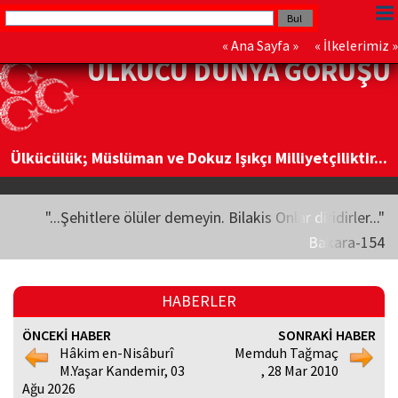
«
Ana Sayfa
» «
İlkelerimiz
»
ÜLKÜCÜ DÜNYA GÖRÜŞÜ
Ülkücülük; Müslüman ve Dokuz Işıkçı Milliyetçiliktir...
"...Şehitlere ölüler demeyin. Bilakis Onlar diridirler..."
Bakara-154
HABERLER
ÖNCEKİ HABER
SONRAKİ HABER
Hâkim en-Nisâburî
Memduh Tağmaç
M.Yaşar Kandemir, 03
, 28 Mar 2010
Ağu 2026