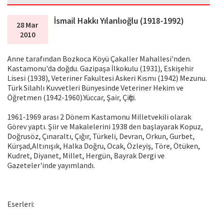
İsmail Hakkı Yılanlıoğlu (1918-1992)
28 Mar
2010
Anne tarafından Bozkoca Köyü Çakaller Mahallesi'nden.
Kastamonu'da doğdu. Gazipaşa İlkokulu (1931), Eskişehir
Lisesi (1938), Veteriner Fakultesi Askeri Kısmı (1942) Mezunu.
Türk Silahlı Kuvvetleri Bünyesinde Veteriner Hekim ve
Öğretmen (1942-1960).Yüccar, Şair, Çiftçi.
1961-1969 arası 2 Dönem Kastamonu Milletvekili olarak
Görev yaptı. Şiir ve Makalelerini 1938 den başlayarak Kopuz,
Doğrusöz, Çınaraltı, Çığır, Türkeli, Devran, Orkun, Gurbet,
Kürşad,Altınışık, Halka Doğru, Ocak, Özleyiş, Töre, Ötüken,
Kudret, Diyanet, Millet, Hergün, Bayrak Dergi ve
Gazeteler'inde yayımlandı.
Eserleri: