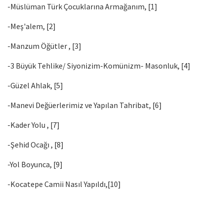
-Müslüman Türk Çocuklarına Armağanım, [1]
-Meş'alem, [2]
-Manzum Öğütler , [3]
-3 Büyük Tehlike/ Siyonizim-Komünizm- Masonluk, [4]
-Güzel Ahlak, [5]
-Manevi Değüerlerimiz ve Yapılan Tahribat, [6]
-Kader Yolu , [7]
-Şehid Ocağı , [8]
-Yol Boyunca, [9]
-Kocatepe Camii Nasıl Yapıldı,[10]