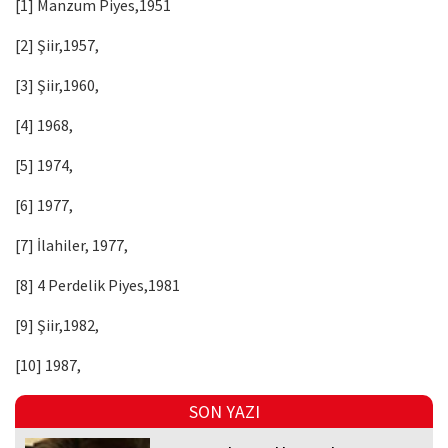
[1] Manzum Piyes,1951
[2] Şiir,1957,
[3] Şiir,1960,
[4] 1968,
[5] 1974,
[6] 1977,
[7] İlahiler, 1977,
[8] 4 Perdelik Piyes,1981
[9] Şiir,1982,
[10] 1987,
SON YAZI