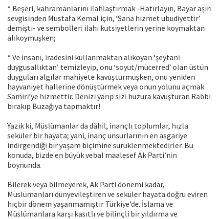
* Beşeri, kahramanlarını ilahlaştırmak -Hatırlayın, Bayar aşırı
sevgisinden Mustafa Kemal için, ‘Sana hizmet ubudiyettir’
demişti- ve sembolleri ilahi kutsiyetlerin yerine koymaktan
alıkoymuşken;
* Ve insanı, iradesini kullanmaktan alıkoyan ‘şeytani
duygusallıktan’ temizleyip, onu ‘soyut/mücerred’ olan üstün
duyguları algılar mahiyete kavuşturmuşken, onu yeniden
hayvaniyet hallerine dönüştürmek veya onun yolunu açmak
Samiri’ye hizmettir. Denizi yarıp sizi huzura kavuşturan Rabbi
bırakıp Buzağıya tapmaktır!
Yazık ki, Müslümanlar da dâhil, inançlı toplumlar, hızla
seküler bir hayata; yani, inanç unsurlarının en asgariye
indirgendiği bir yaşam biçimine sürüklenmektedirler. Bu
konuda, bizde en büyük vebal maalesef Ak Parti’nin
boynunda.
Bilerek veya bilmeyerek, Ak Parti dönemi kadar,
Müslümanları dünyevileştiren ve seküler hayata doğru eviren
hiçbir dönem yaşanmamıştır Türkiye’de. İslama ve
Müslümanlara karşı kasıtlı ve bilinçli bir yıldırma ve