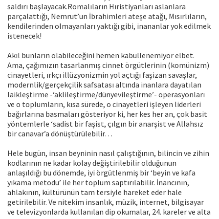
saldırı başlayacak.Romalıların Hıristiyanları aslanlara
parçalattığı, Nemrut’un İbrahimleri ateşe atağı, Mısırlıların,
kendilerinden olmayanları yaktığı gibi, inananlar yok edilmek
istenecek!
Akıl bunların olabileceğini hemen kabullenemiyor elbet.
Ama, çağımızın tasarlanmış cinnet örgütlerinin (komünizm)
cinayetleri, ırkçı illüzyonizmin yol açtığı faşizan savaşlar,
modernlik/gerçekçilik safsatası altında inanlara dayatılan
laikleştirme -‘aklileştirme/dünyevileştirme’- operasyonları
ve o toplumların, kısa sürede, o cinayetleri işleyen liderleri
bağırlarına basmaları gösteriyor ki, her kes her an, çok basit
yöntemlerle ‘sadist bir faşist, çılgın bir anarşist ve Allahsız
bir canavar’a dönüştürülebilir…
Hele bugün, insan beyninin nasıl çalıştığının, bilincin ve zihin
kodlarının ne kadar kolay değiştirilebilir olduğunun
anlaşıldığı bu dönemde, iyi örgütlenmiş bir ‘beyin ve kafa
yıkama metodu’ ile her toplum saptırılabilir. İnancının,
ahlakının, kültürünün tam tersiyle hareket eder hale
getirilebilir. Ve nitekim insanlık, müzik, internet, bilgisayar
ve televizyonlarda kullanılan dip okumalar, 24. kareler ve alta