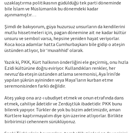
uzaklaştırma politikasnın güdüldüğü tek parti döneminde
bile İslam ve Müslümanlık bu dönemdeki kadar
aşınmamıştır…
Şimdi de bakıyorum, güya huzursuz unsurların da kendilerini
mutlu hissetmeleri için, pagan dönemine ait ne kadar kültür
unsuru ve sembol varsa, hepsine yeniden hayat veriyorlar.
Koca koca adamlar hatta Cumhurbaşkanı bile gidip o ateşin
üstünden atlıyor, bir ‘muvahhid’ olarak.
Yazık ki, PKK, Kürt halkının önderliğini ele geçirmiş, onu hızla
Ezidi kültürüne doğru eviriyor. Kullandıkları renkler, her
nevruz’da eteşin üstünden atlama seremonisi, Aya İrini’de
yapılan şükrün ayininden veya Maya’ların kurban etme
seremonisinden farklı değildir.
Ateş yakıp ona arz-ı ubudiyet etmek ve onun etrafında dans
etmek, cahiliye âdetidir ve Zerdüştlük ibadetidir. PKK bunu
bilerek yapıyor. Türkler de yok bu bizim adetimizdir, aman
Kürtlere kaptırmayalım diye işin üzerine atlıyorlar. Birlikte
birbirimizi cehennem sürüklüyoruz.