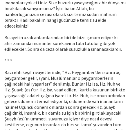
inananları yok ettiniz. Size huzurlu yaşayacağınız bir dünya mı
bırakılacak sanıyorsunuz? İşte bakın Allah, bu
nankörlüğünüzün cezası olarak sizi temiz sudan mahrum
bıraktı. Hadi bakalım hangi gücünüzle temiz su elde
edeceksiniz!
Bu ayetin uzak anlamlarından biri de bize işmam ediyor ki
ahir zamanda müminler sürek avına tabi tutulur gibi yok
edilecekler. Sonra da ceza olarak susuzlukla sınanacaklardır.
* * *
Bazı ehli keşif rivayetlerinde, “Hz. Peygamber’den sonra üç
peygamber gelir, (yani, Müslümanlar o peygamberlerin
çağındaki hali yaşarlar)” denilmiş. Bunlar Hz İsa, Hz. Nuh ve
Hz. Şuayb (as)’tır. Hz. İsa, vaad edilen, ‘kurtla kuzunun birlikte
yaşayacağı’ adalet çağına işarettir. Hz. Nuh, ise onun ardından
gelecek dönemi temsil ediyor ki, o dönemde vah inananların
haline! Üçüncü dönem onlardan sonra gelecek Hz. Şuayb
çağıdır ki, insanlık, bir damla su için birbirini gırtlaklayacak!
Şuayb (as)’ın ümmeti, suyumuzu içiyor diye nasıl deveyi
kestilerse, o günün insanları da hırs ve tama’ yüzünden tüm