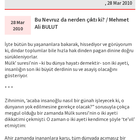
, 28 Mar 2010
Bu Nevruz da nerden çıktı ki? / Mehmet
28 Mar
Ali BULUT
2010
İşte bütün bu yaşananlara bakarak, hissediyor ve görüyorum
ki, dindar toplumlar bile hızla hak dinden pagan dinine doğru
sürükleniyorlar.
Mülk’ suresi’nin –ki bu dünya hayatı demektir- son iki ayeti,
insanlığın son iki büyüt derdinin su ve asayiş olacağını
gösteriyor.
* * *
Zihnimin, ‘acaba insanoğlu nasıl bir günah işleyecek ki, o
dünyanın yok edilmesine gerekçe olacak?” sorusuyla çokça
meşgul olduğu bir zamanda Mülk suresi’nin o iki ayeti
dikkatimi çekmişti. O zaman o iki ayeti kendimce şöyle ‘te’vil’
etmiştim:
Ahir zamanda inananlara karşı, tüm dünyada acımasız bir