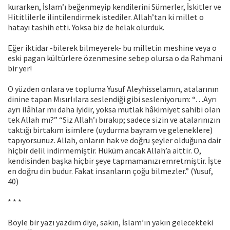
kurarken, İslam’ı beğenmeyip kendilerini Sümerler, İskitler ve
Hititlilerle ilintilendirmek istediler. Allah’tan ki millet o
hatayı tashih etti. Yoksa biz de helak olurduk.
Eğer iktidar -bilerek bilmeyerek- bu milletin meshine veya o
eski pagan kültürlere özenmesine sebep olursa o da Rahmani
bir yer!
O yüzden onlara ve topluma Yusuf Aleyhisselamın, atalarının
dinine tapan Mısırlılara seslendiği gibi sesleniyorum: “…Ayrı
ayrı ilâhlar mı daha iyidir, yoksa mutlak hâkimiyet sahibi olan
tek Allah mı?” “Siz Allah’ı bırakıp; sadece sizin ve atalarınızın
taktığı birtakım isimlere (uydurma bayram ve geleneklere)
tapıyorsunuz. Allah, onların hak ve doğru şeyler olduğuna dair
hiçbir delil indirmemiştir. Hüküm ancak Allah’a aittir. O,
kendisinden başka hiçbir şeye tapmamanızı emretmiştir. İşte
en doğru din budur. Fakat insanların çoğu bilmezler.” (Yusuf,
40)
* * *
Böyle bir yazı yazdım diye, sakın, İslam’ın yakın gelecekteki