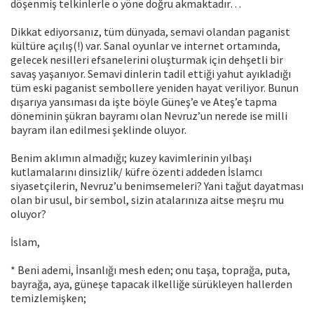
döşenmiş telkinlerle o yöne doğru akmaktadır…
Dikkat ediyorsanız, tüm dünyada, semavi olandan paganist
kültüre açılış(!) var. Sanal oyunlar ve internet ortamında,
gelecek nesilleri efsanelerini oluşturmak için dehşetli bir
savaş yaşanıyor. Semavi dinlerin tadil ettiği yahut ayıkladığı
tüm eski paganist sembollere yeniden hayat veriliyor. Bunun
dışarıya yansıması da işte böyle Güneş’e ve Ateş’e tapma
döneminin şükran bayramı olan Nevruz’un nerede ise milli
bayram ilan edilmesi şeklinde oluyor.
Benim aklımın almadığı; kuzey kavimlerinin yılbaşı
kutlamalarını dinsizlik/ küfre özenti addeden İslamcı
siyasetçilerin, Nevruz’u benimsemeleri? Yani tağut dayatması
olan bir usul, bir sembol, sizin atalarınıza aitse meşru mu
oluyor?
İslam,
* Beni ademi, İnsanlığı mesh eden; onu taşa, toprağa, puta,
bayrağa, aya, güneşe tapacak ilkelliğe sürükleyen hallerden
temizlemişken;