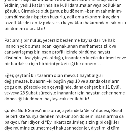
Yedinin, yedili katlarında ise külli daralmalar veya bolluklar
görülür. Girmekte olduğumuz bu dönem –benim tahminim-
tüm dünyada nispeten huzurlu, adil ama ekonomik açıdan
-özellikle de temiz gıda ve su kaynakları bakımından- sıkıntılı
bir dönem olacaktır!
Patlamış bir nüfus, yetersiz beslenme kaynakları ve hak
inancın yok olmasından kaynaklanan merhametsizlik ve
canavarlaşmış bir insan profili içinde bir dünya hayatı
düşünün... Asayişin yok olduğu, insanların küçücük nimetler ve
bir bardak su için birbirini yok ettiği bir dönem…
Eğer, şeytanî bir tasarım olan mevcut hayat algısı
değişmezse, bu asrın –ki bugün yaşı 10 ve altında olanların
çoğu onu görecek- son çeyreğinde, daha dehşet bir 11 Eylül
ve/veya 28 Şubat süreciyle inananlar için hayatın cehenneme
döneceği bir dönem başlayacak denilebilir!
Çünkü Mülk Suresi’nin son üç ayetindeki ‘de ki’ ifadesi, Resul
ile birlikte ‘dünya denilen mülkün son dönem insanları’na da
bakıyor. Yani diyor ki “Ey inkarcı zalimler, sizin gibi değiller
diye mümine zulmetmeyi hak zannedenler, diyelim ki tüm