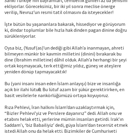
Sanki Türkiye’nin bayramları, tembellik günleri az da yenisini
ekliyorlar. Göreceksiniz, bir iki yıl sonra meclise önerge
verilip, Nevruz’un resmi tatil olmasını da isteyecekler!
İşte bütün bu yaşananlara bakarak, hissediyor ve görüyorum
ki, dindar toplumlar bile hızla hak dinden pagan dinine doğru
sürükleniyorlar.
Oysa biz, (Yusuf(as)’un dediği gibi Allah’a inanmayan, ahreti
bilmeyen münkir bir kavmin milletini (dinini) bırakarak bu
dine (İbrahim milletine) dâhil olduk. Allah’a herhangi bir şeyi
ortak koşmayacak, terk ettiğimiz yıldız, güneş ve ateşlere
yeniden dönüp tapmayacaktık!
Bu (yani insanı insan eden İslam anlayışı) bize ve insanlığa
açık bir ilahi lütuftu. Bu lütuf azam bir şükür gerektirirken, en
basit vesilelerle nankörlüğümüzü ortaya koyuyoruz.
Rıza Pehlevi, İran halkını İslam’dan uzaklaştırmak için,
“Bizler Pehlevi’yiz ve Perslere dayanırız” dedi. Allah onu ve
etabını helak etti, yerlerine mümin insanları getirdi. Irak’ın
Saddam’ı, ‘biz Babailiyiz’ dedi, güya İslam’dan tecerrüt etmek
istedi Allah onu da helak etti. Bizimkiler de Cumhuriyeti