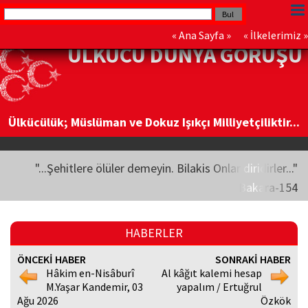
«
Ana Sayfa
» «
İlkelerimiz
»
ÜLKÜCÜ DÜNYA GÖRÜŞÜ
Ülkücülük; Müslüman ve Dokuz Işıkçı Milliyetçiliktir...
"...Şehitlere ölüler demeyin. Bilakis Onlar diridirler..."
Bakara-154
HABERLER
ÖNCEKİ HABER
SONRAKİ HABER
Hâkim en-Nisâburî
Al kâğıt kalemi hesap
M.Yaşar Kandemir, 03
yapalım / Ertuğrul
Ağu 2026
Özkök