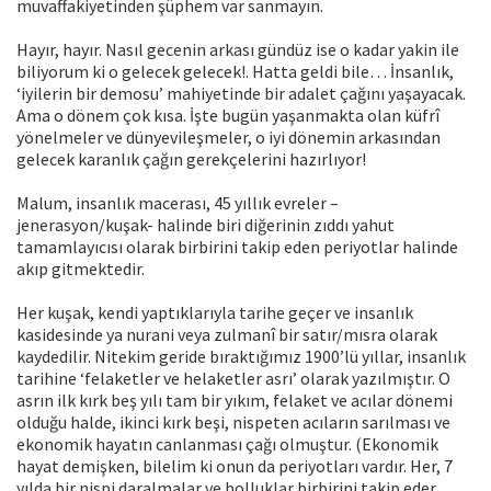
muvaffakiyetinden şüphem var sanmayın.
Hayır, hayır. Nasıl gecenin arkası gündüz ise o kadar yakin ile
biliyorum ki o gelecek gelecek!. Hatta geldi bile… İnsanlık,
‘iyilerin bir demosu’ mahiyetinde bir adalet çağını yaşayacak.
Ama o dönem çok kısa. İşte bugün yaşanmakta olan küfrî
yönelmeler ve dünyevileşmeler, o iyi dönemin arkasından
gelecek karanlık çağın gerekçelerini hazırlıyor!
Malum, insanlık macerası, 45 yıllık evreler –
jenerasyon/kuşak- halinde biri diğerinin zıddı yahut
tamamlayıcısı olarak birbirini takip eden periyotlar halinde
akıp gitmektedir.
Her kuşak, kendi yaptıklarıyla tarihe geçer ve insanlık
kasidesinde ya nurani veya zulmanî bir satır/mısra olarak
kaydedilir. Nitekim geride bıraktığımız 1900’lü yıllar, insanlık
tarihine ‘felaketler ve helaketler asrı’ olarak yazılmıştır. O
asrın ilk kırk beş yılı tam bir yıkım, felaket ve acılar dönemi
olduğu halde, ikinci kırk beşi, nispeten acıların sarılması ve
ekonomik hayatın canlanması çağı olmuştur. (Ekonomik
hayat demişken, bilelim ki onun da periyotları vardır. Her, 7
yılda bir nispi daralmalar ve bolluklar birbirini takip eder.