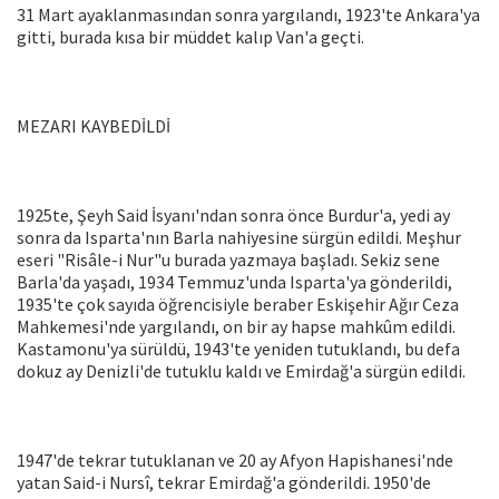
31 Mart ayaklanmasından sonra yargılandı, 1923'te Ankara'ya
gitti, burada kısa bir müddet kalıp Van'a geçti.
MEZARI KAYBEDİLDİ
1925te, Şeyh Said İsyanı'ndan sonra önce Burdur'a, yedi ay
sonra da Isparta'nın Barla nahiyesine sürgün edildi. Meşhur
eseri "Risâle-i Nur"u burada yazmaya başladı. Sekiz sene
Barla'da yaşadı, 1934 Temmuz'unda Isparta'ya gönderildi,
1935'te çok sayıda öğrencisiyle beraber Eskişehir Ağır Ceza
Mahkemesi'nde yargılandı, on bir ay hapse mahkûm edildi.
Kastamonu'ya sürüldü, 1943'te yeniden tutuklandı, bu defa
dokuz ay Denizli'de tutuklu kaldı ve Emirdağ'a sürgün edildi.
1947'de tekrar tutuklanan ve 20 ay Afyon Hapishanesi'nde
yatan Said-i Nursî, tekrar Emirdağ'a gönderildi. 1950'de