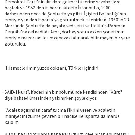
Demokrat Parti'nin iktidara gelmesi üzerine seyahatlere
başladı ve 1952'den itibaren iki defa İstanbul'a, 1960
darbesinden önce de Şanlıurfa'ya gitti. İçişleri Bakanlığı'nın
emriyle yeniden Isparta'ya götürülmek istenirken, 1960'ın 23
Mart'ında Şanlıurfa'da hayata veda etti ve Halilü'r-Rahman
Dergâhı'na defnedildi. Ama, dört ay sonra askerî yönetimin
emriyle mezarı açıldı ve cenazesi alınarak bilinmeyen bir yere
götürüldü.
'Hizmetlerimin yüzde doksanı, Türkler içindir!'
SAİD-i Nursî, ifadesinin bir bölümünde kendisinden "Kürt"
diye bahsedilmesinden yakınırken şöyle diyor:
"Adalet açısından taraf tutma fikrini veren ve adaletin
mahiyetini zulme çeviren bir hadise ile Isparta'da maruz
kaldım.
Bu da, bazı sorgularda bana karşı 'Kürt' diye hitap edilmesidir.