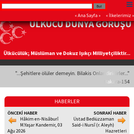
«
Ana Sayfa
» «
İlkelerimiz
»
ÜLKÜCÜ DÜNYA GÖRÜŞÜ
Ülkücülük; Müslüman ve Dokuz Işıkçı Milliyetçiliktir...
"...Şehitlere ölüler demeyin. Bilakis Onlar diridirler..."
Bakara-154
HABERLER
ÖNCEKİ HABER
SONRAKİ HABER
Hâkim en-Nisâburî
Üstad Bediüzzaman
M.Yaşar Kandemir, 03
Said-i Nursî (r. Aleyh)
Ağu 2026
Hazretleri