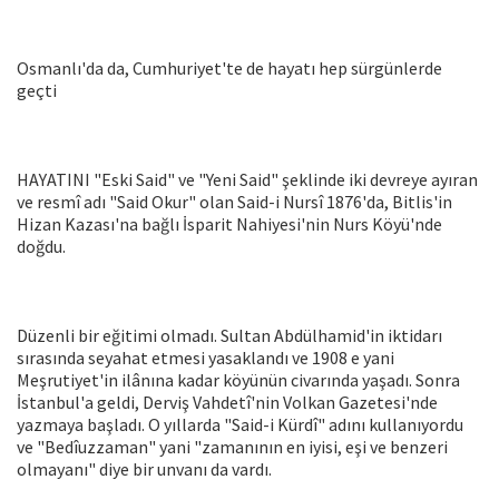
Osmanlı'da da, Cumhuriyet'te de hayatı hep sürgünlerde
geçti
HAYATINI "Eski Said" ve "Yeni Said" şeklinde iki devreye ayıran
ve resmî adı "Said Okur" olan Said-i Nursî 1876'da, Bitlis'in
Hizan Kazası'na bağlı İsparit Nahiyesi'nin Nurs Köyü'nde
doğdu.
Düzenli bir eğitimi olmadı. Sultan Abdülhamid'in iktidarı
sırasında seyahat etmesi yasaklandı ve 1908 e yani
Meşrutiyet'in ilânına kadar köyünün civarında yaşadı. Sonra
İstanbul'a geldi, Derviş Vahdetî'nin Volkan Gazetesi'nde
yazmaya başladı. O yıllarda "Said-i Kürdî" adını kullanıyordu
ve "Bedîuzzaman" yani "zamanının en iyisi, eşi ve benzeri
olmayanı" diye bir unvanı da vardı.