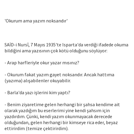
'Okurum ama yazım noksandır'
SAİD-i Nursî, 7 Mayıs 1935'te Isparta'da verdiği ifadede okuma
bildiğini ama yazısının çok kötü olduğunu söylüyor:
- Arap harfleriyle okur yazar mısınız?
- Okurum fakat yazım gayet noksandır. Ancak hattıma
(yazıma) alışabilenler okuyabilir.
- Barla'da yazı işlerini kim yaptı?
- Benim ziyaretime gelen herhangi bir şahsa kendime ait
olarak yazdığım bu eserlerimi yine kendi şahsım için
yazdırdım. Çünki, kendi yazım okunmayacak derecede
olduğundan, gelen herhangi bir kimseye rica eder, beyaz
ettirirdim (temize çektirirdim).