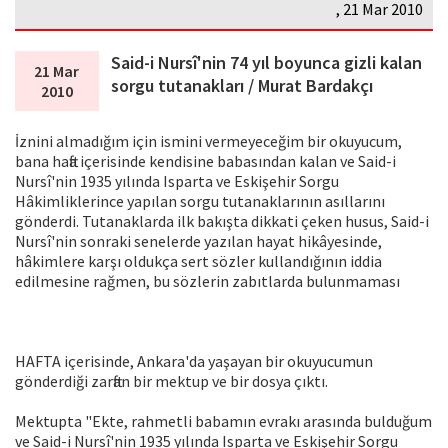
, 21 Mar 2010
Said-i Nursî'nin 74 yıl boyunca gizli kalan
21 Mar
sorgu tutanakları / Murat Bardakçı
2010
İznini almadığım için ismini vermeyeceğim bir okuyucum,
bana hafta içerisinde kendisine babasından kalan ve Said-i
Nursî'nin 1935 yılında Isparta ve Eskişehir Sorgu
Hâkimliklerince yapılan sorgu tutanaklarının asıllarını
gönderdi. Tutanaklarda ilk bakışta dikkati çeken husus, Said-i
Nursî'nin sonraki senelerde yazılan hayat hikâyesinde,
hâkimlere karşı oldukça sert sözler kullandığının iddia
edilmesine rağmen, bu sözlerin zabıtlarda bulunmaması
HAFTA içerisinde, Ankara'da yaşayan bir okuyucumun
gönderdiği zarftan bir mektup ve bir dosya çıktı.
Mektupta "Ekte, rahmetli babamın evrakı arasında bulduğum
ve Said-i Nursî'nin 1935 yılında Isparta ve Eskişehir Sorgu