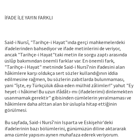
İFADE İLE YAYIN FARKLI
Said-i Nursî, "Tarihçe-i Hayat"ında gerçi mahkemelerdeki
ifadelerinden bahsediyor ve ifade metinlerini de veriyor,
ancak "Tarihçe-i Hayat"taki metin ile sorgu zaptı arasında
üslûp bakımından önemli farklar var. En önemli fark,
"Tarihçe-i Hayat" metninde Said-i Nursî'nin ifadesini alan
hâkimlere karşı oldukça sert sözler kullandığının iddia
edilmesine rağmen, bu sözlerin zabıtlarda bulunmaması,
yani "İşte, ey Türkçülük dâva eden mülhid zâlimler!" yahut "Ey
heyet-i hâkime! Bu uzun ifâdâtı-mı (ifadelerimi) dinlemekten
usanmamak gerektir" gibisinden cümlelerin yeralmaması ve
hâkimlere daha alttan alan bir üslupla hitap ettiğinin
görülmesi.
Bu sayfada, Said-i Nursî'nin Isparta ve Eskişehir'deki
ifadelerinin bazı bölümlerini, günümüzün diline aktararak
ama cümle yapısını aynen muhafaza ederek veriyorum.