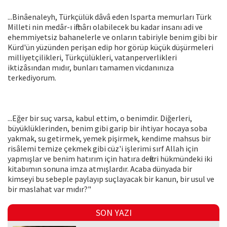
...Binâenaleyh, Türkçülük dâvâ eden Isparta memurları Türk
Milleti nin medâr-ı iftihârı olabilecek bu kadar insanı adi ve
ehemmiyetsiz bahanelerle ve onların tabiriyle benim gibi bir
Kürd'ün yüzünden perişan edip hor görüp küçük düşürmeleri
milliyetçilikleri, Türkçülükleri, vatanperverlikleri
iktizâsından mıdır, bunları tamamen vicdanınıza
terkediyorum.
...Eğer bir suç varsa, kabul ettim, o benimdir. Diğerleri,
büyüklüklerinden, benim gibi garip bir ihtiyar hocaya soba
yakmak, su getirmek, yemek pişirmek, kendime mahsus bir
risâlemi temize çekmek gibi cüz'i işlerimi sırf Allah için
yapmışlar ve benim hatırım için hatıra defteri hükmündeki iki
kitabımın sonuna imza atmışlardır. Acaba dünyada bir
kimseyi bu sebeple paylayıp suçlayacak bir kanun, bir usul ve
bir maslahat var mıdır?"
SON YAZI