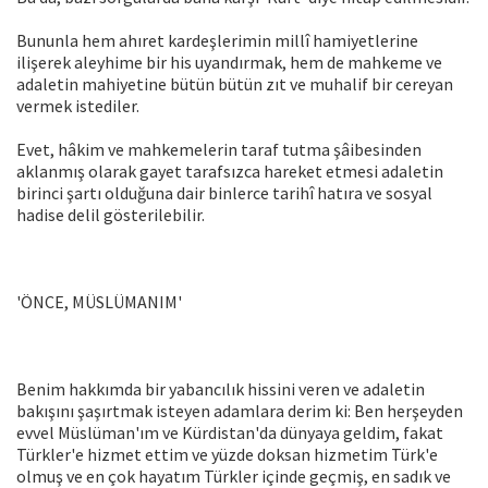
Bununla hem ahıret kardeşlerimin millî hamiyetlerine
ilişerek aleyhime bir his uyandırmak, hem de mahkeme ve
adaletin mahiyetine bütün bütün zıt ve muhalif bir cereyan
vermek istediler.
Evet, hâkim ve mahkemelerin taraf tutma şâibesinden
aklanmış olarak gayet tarafsızca hareket etmesi adaletin
birinci şartı olduğuna dair binlerce tarihî hatıra ve sosyal
hadise delil gösterilebilir.
'ÖNCE, MÜSLÜMANIM'
Benim hakkımda bir yabancılık hissini veren ve adaletin
bakışını şaşırtmak isteyen adamlara derim ki: Ben herşeyden
evvel Müslüman'ım ve Kürdistan'da dünyaya geldim, fakat
Türkler'e hizmet ettim ve yüzde doksan hizmetim Türk'e
olmuş ve en çok hayatım Türkler içinde geçmiş, en sadık ve