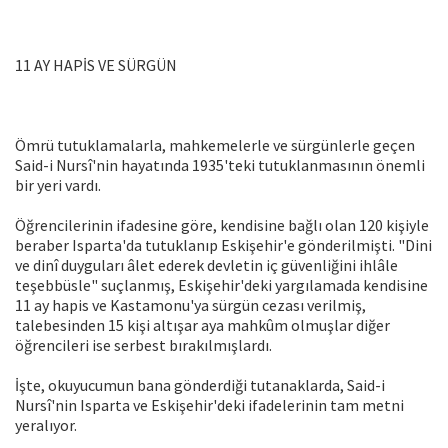
11 AY HAPİS VE SÜRGÜN
Ömrü tutuklamalarla, mahkemelerle ve sürgünlerle geçen
Said-i Nursî'nin hayatında 1935'teki tutuklanmasının önemli
bir yeri vardı.
Öğrencilerinin ifadesine göre, kendisine bağlı olan 120 kişiyle
beraber Isparta'da tutuklanıp Eskişehir'e gönderilmişti. "Dini
ve dinî duyguları âlet ederek devletin iç güvenliğini ihlâle
teşebbüsle" suçlanmış, Eskişehir'deki yargılamada kendisine
11 ay hapis ve Kastamonu'ya sürgün cezası verilmiş,
talebesinden 15 kişi altışar aya mahkûm olmuşlar diğer
öğrencileri ise serbest bırakılmışlardı.
İşte, okuyucumun bana gönderdiği tutanaklarda, Said-i
Nursî'nin Isparta ve Eskişehir'deki ifadelerinin tam metni
yeralıyor.