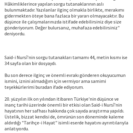
Hâkimliklerince yapılan sorgu tutanaklarının aslı
bulunmaktadır. Yazılanlar ilginç olmakla birlikte, merakımı
gidermekten öteye bana fazlaca bir yararı olmayacaktır. Bu
düşünce ile çalışmalarınızda istifade edebilirsiniz diye size
gönderiyorum. Değer bulursanız, muhafaza edebilirsiniz"
deniyordu.
Said-i Nursî'nin sorgu tutanakları tamamı 44, metin kısmı ise
34 sayfa olan bir dosyaydı.
Bu son derece ilginç ve önemli evrakı gönderen okuyucumun
ismini, iznini almadığım için vermiyor ama samimi
teşekkürlerimi buradan ifade ediyorum.
20. yüzyılın ilk on yılından itibaren Türkiye'nin düşünce ve
inanç tarihi üzerinde önemli bir etkisi olan Said-i Nursî'nin
hayatının her safhası hakkında çok sayıda araştırma yapıldı.
Üstelik, bizzat kendisi de, ömrünün son döneminde kaleme
aldırdığı "Tarihçe-i Hayat" isimli eserde hayatını ayrıntılarıyla
anlatıyordu.