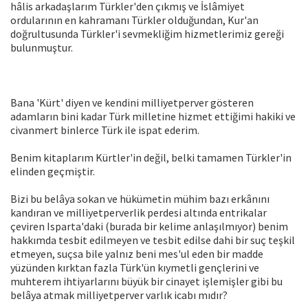
hâlis arkadaşlarım Türkler'den çıkmış ve İslâmiyet
ordularının en kahramanı Türkler olduğundan, Kur'an
doğrultusunda Türkler'i sevmekliğim hizmetlerimiz gereği
bulunmuştur.
Bana 'Kürt' diyen ve kendini milliyetperver gösteren
adamların bini kadar Türk milletine hizmet ettiğimi hakiki ve
civanmert binlerce Türk ile ispat ederim.
Benim kitaplarım Kürtler'in değil, belki tamamen Türkler'in
elinden geçmiştir.
Bizi bu belâya sokan ve hükümetin mühim bazı erkânını
kandıran ve milliyetperverlik perdesi altında entrikalar
çeviren Isparta'daki (burada bir kelime anlaşılmıyor) benim
hakkımda tesbit edilmeyen ve tesbit edilse dahi bir suç teşkil
etmeyen, suçsa bile yalnız beni mes'ul eden bir madde
yüzünden kırktan fazla Türk'ün kıymetli gençlerini ve
muhterem ihtiyarlarını büyük bir cinayet işlemişler gibi bu
belâya atmak milliyetperver varlık icabı mıdır?