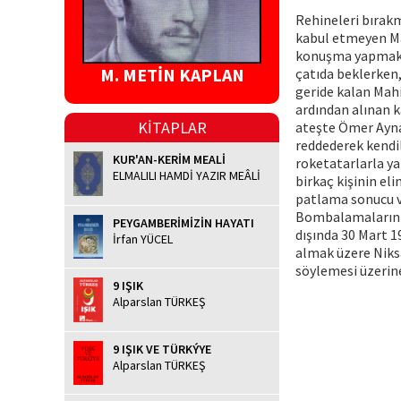
Rehineleri bırakm
kabul etmeyen Ma
konuşma yapmak iç
M. METİN KAPLAN
çatıda beklerken,
geride kalan Mahi
ardından alınan k
KİTAPLAR
ateşte Ömer Ayna
reddederek kendil
KUR'AN-KERİM MEALİ
roketatarlarla yap
ELMALILI HAMDİ YAZIR MEÂLİ
birkaç kişinin el
patlama sonucu ve
Bombalamaların d
PEYGAMBERİMİZİN HAYATI
dışında 30 Mart 1
İrfan YÜCEL
almak üzere Niks
söylemesi üzerine
9 IŞIK
Alparslan TÜRKEŞ
9 IŞIK VE TÜRKÝYE
Alparslan TÜRKEŞ