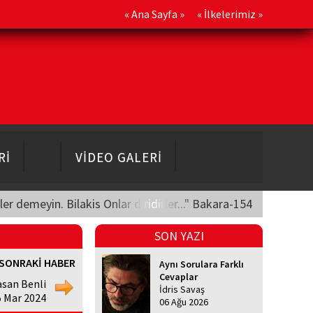
«
Ana Sayfa
» «
İlkelerimiz
»
Rİ
VİDEO GALERİ
üler demeyin. Bilakis Onlar diridirler..." Bakara-154
SON YAZI
SONRAKİ HABER
Aynı Sorulara Farklı
Cevaplar
asan Benli
İdris Savaş
5 Mar 2024
06 Ağu 2026