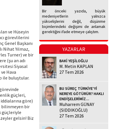
Bir önceki yazıda, büyük
medeniyetlerin yalnızca
yükselişlerini değil, düşünme
biçimlerindeki değişimi de anlamak
slan ve Hüseyin
gerektiğini ifade etmeye çalıştım.
ı görevlilerini
enç Genel Başkanı
YAZARLAR
ı Nihat Yılmaz,
es Turner) ve bir
ere (şu an adı
BAKİ YEŞİLOĞLU
sitesi Siyasal
M. Metin KAPLAN
a ve Hava
27 Tem 2026
ile buluştular.
BU SÜREÇ TÜRKİYE’Yİ
görevinde
NEREYE GÖTÜRÜR? HAKLI
nlik güçleri,
ENDİŞELERİMİZ...
 iddialarına göre)
Muharrem GÜNAY
t bilinmeyen bir
(SIDDIKOĞLU)
 güçleriyle
27 Tem 2026
zeyler gelsin! Biz