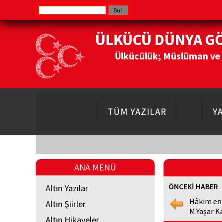
ÜLKÜCÜ DÜNYA G
Ülkücülük; Müslüman ve Do
TÜM YAZILAR
Y
ANA MENÜ
ÖNCEKİ HABER
Altın Yazılar
Hâkim en
Altın Şiirler
M.Yaşar K
Altın Hikayeler