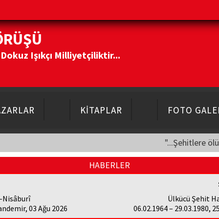
ÖRÜŞÜ
kuz Işıkçı Milliyetçiliktir...
AZARLAR
KİTAPLAR
FOTO GALE
"...Şehitlere öl
HABERLER
-Nisâburî
Ülkücü Şehit H
andemir, 03 Ağu 2026
06.02.1964 – 29.03.1980, 2