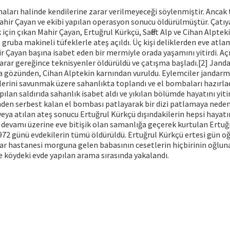
aları halinde kendilerine zarar verilmeyeceği söylenmiştir. Ancak
hir Çayan ve ekibi yapılan operasyon sonucu öldürülmüştür. Çatıy
in çıkan Mahir Çayan, Ertuğrul Kürkçü, Saffet Alp ve Cihan Alptek
 gruba makineli tüfeklerle ateş açıldı. Üç kişi deliklerden eve atla
r Çayan başına isabet eden bir mermiyle orada yaşamını yitirdi. Aç
arar gereğince teknisyenler öldürüldü ve çatışma başladı.[2] Jand
 gözünden, Cihan Alptekin karnından vuruldu. Eylemciler jandar
erini savunmak üzere sahanlıkta toplandı ve el bombaları hazırla
ılan saldırıda sahanlık isabet aldı ve yıkılan bölümde hayatını yiti
inden serbest kalan el bombası patlayarak bir dizi patlamaya neden
ya atılan ateş sonucu Ertuğrul Kürkçü dışındakilerin hepsi hayatı
evamı üzerine eve bitişik olan samanlığa geçerek kurtulan Ertuğ
972 günü evdekilerin tümü öldürüldü. Ertuğrul Kürkçü ertesi gün o
ar hastanesi morguna gelen babasının cesetlerin hiçbirinin oğluna
 köydeki evde yapılan arama sırasında yakalandı.