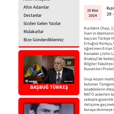
Altın Adamlar
Kız
25 Mar
29 
Destanlar
2024
Sizden Gelen Yazılar
Kızıldere Olayı, 
Mülakatlar
İnan'ın idamların
kaçıran Türkiye H
Bize Gönderdikleriniz
Ertuğrul Kürkçü,
öğretmen Ertan Sa
Kanadalı (John La
Ataköy)'de bekle
Bilgiler Fakülte
Kuvvetleri Prolet
Grup köyün muhta
bulunan Tümgenera
BAŞBUĞ TÜRKEŞ
köydekilerin ihbar
NATO askerleri ku
sebeple güvenlik 
iletişime geçmek 
buraya dönmeye d