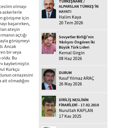
TÜRKEŞNAME /
 teslim olmayı
ALPARSLAN TÜRKEŞ’İN
HAYATI
a askerlerle
Halim Kaya
in görüşme için
20 Tem 2026
mayı başarırken,
ılan ateşin
armanın açtığı
Sovyetler Birliği'nin
mayla görüşmeyi
Yıkılışını Öngören İki
dı. Ancak
Büyük Türk Lideri
ren bir veya
Kemal Girgin
 oldu. Bu
08 Haz 2026
nı kaybetmiştir.
rul Kürkçü
DURUM
ğlunun cenazesini
Yusuf Yılmaz ARAÇ
 ait olmadığını
26 May 2026
DİRİLİŞ NESLİNİN
FİRARÎLERİ - 17.02.2010
Nurullah KAPLAN
17 Kas 2025