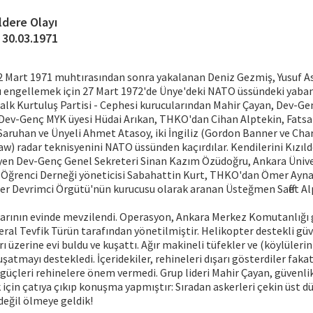
ıldere Olayı
- 30.03.1971
12 Mart 1971 muhtırasından sonra yakalanan Deniz Gezmiş, Yusuf A
ı engellemek için 27 Mart 1972'de Ünye'deki NATO üssündeki yabanc
alk Kurtuluş Partisi - Cephesi kurucularından Mahir Çayan, Dev-G
 Dev-Genç MYK üyesi Hüdai Arıkan, THKO'dan Cihan Alptekin, Fatsal
ruhan ve Ünyeli Ahmet Atasoy, iki İngiliz (Gordon Banner ve Charl
w) radar teknisyenini NATO üssünden kaçırdılar. Kendilerini Kızıld
yen Dev-Genç Genel Sekreteri Sinan Kazım Özüdoğru, Ankara Üniver
si Öğrenci Derneği yöneticisi Sabahattin Kurt, THKO'dan Ömer Ayn
er Devrimci Örgütü'nün kurucusu olarak aranan Üsteğmen Saffet Alp 
rının evinde mevzilendi. Operasyon, Ankara Merkez Komutanlığı 
l Tevfik Türün tarafından yönetilmiştir. Helikopter destekli güve
ı üzerine evi buldu ve kuşattı. Ağır makineli tüfekler ve (köylülerin
şatmayı destekledi. İçeridekiler, rehineleri dışarı gösterdiler faka
güçleri rehinelere önem vermedi. Grup lideri Mahir Çayan, güvenlik
için çatıya çıkıp konuşma yapmıştır: Sıradan askerleri çekin üst dü
eğil ölmeye geldik!