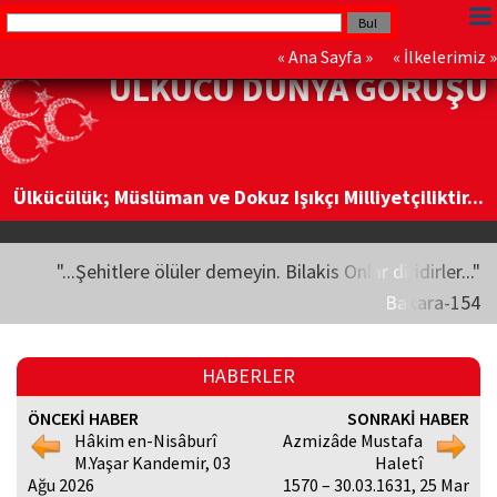
«
Ana Sayfa
» «
İlkelerimiz
»
ÜLKÜCÜ DÜNYA GÖRÜŞÜ
Ülkücülük; Müslüman ve Dokuz Işıkçı Milliyetçiliktir...
"...Şehitlere ölüler demeyin. Bilakis Onlar diridirler..."
Bakara-154
HABERLER
ÖNCEKİ HABER
SONRAKİ HABER
Hâkim en-Nisâburî
Azmizâde Mustafa
M.Yaşar Kandemir, 03
Haletî
Ağu 2026
1570 – 30.03.1631, 25 Mar