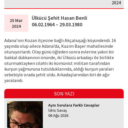
2024
Ülkücü Şehit Hasan Benli
25 Mar
06.02.1964 – 29.03.1980
2024
Adana’nın Kozan ilçesine bağlı Akçalıuşağı köyündendi. 16
yaşında olup ailece Adana’da, Kazım Başer mahallesinde
oturuyorlardı. Olay günü öğleden sonra evlerine yakın bir
bakkal dükkanının önünde, iki Ülkücü arkadaşı ile birlikte
oturmaktayken silahlı iki komünist militan tarafından
kurşun yağmuruna tutulduklarında, aldığı kurşun yaraları
sebebiyle orada şe­hit oldu. Arkadaşlarından biri de ağır
yaralandı.
SON YAZI
Aynı Sorulara Farklı Cevaplar
İdris Savaş
06 Ağu 2026