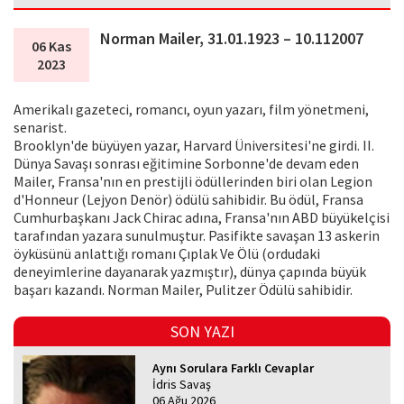
Norman Mailer, 31.01.1923 – 10.112007
06 Kas
2023
Amerikalı gazeteci, romancı, oyun yazarı, film yönetmeni,
senarist.
Brooklyn'de büyüyen yazar, Harvard Üniversitesi'ne girdi. II.
Dünya Savaşı sonrası eğitimine Sorbonne'de devam eden
Mailer, Fransa'nın en prestijli ödüllerinden biri olan Legion
d'Honneur (Lejyon Denör) ödülü sahibidir. Bu ödül, Fransa
Cumhurbaşkanı Jack Chirac adına, Fransa'nın ABD büyükelçisi
tarafından yazara sunulmuştur. Pasifikte savaşan 13 askerin
öyküsünü anlattığı romanı Çıplak Ve Ölü (ordudaki
deneyimlerine dayanarak yazmıştır), dünya çapında büyük
başarı kazandı. Norman Mailer, Pulitzer Ödülü sahibidir.
SON YAZI
Aynı Sorulara Farklı Cevaplar
İdris Savaş
06 Ağu 2026