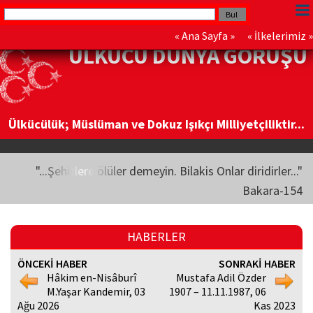
«
Ana Sayfa
» «
İlkelerimiz
»
ÜLKÜCÜ DÜNYA GÖRÜŞÜ
Ülkücülük; Müslüman ve Dokuz Işıkçı Milliyetçiliktir...
"...Şehitlere ölüler demeyin. Bilakis Onlar diridirler..."
Bakara-154
HABERLER
ÖNCEKİ HABER
SONRAKİ HABER
Hâkim en-Nisâburî
Mustafa Adil Özder
M.Yaşar Kandemir, 03
1907 – 11.11.1987, 06
Ağu 2026
Kas 2023