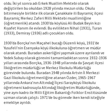
oldu. İki yıl sonra adı Erkek Muallim Mektebi olarak
değiştirilen bu okuldan 1928 yılında mezun oldu. Okulu
bitirmesiyle birlikte ilk olarak Çanakkale ili Bayramiç ilçesi
Bayramiç Merkez Zaferi Milli Mektebi muallimliğine
(öğretmenlik) atandı. 1930’da köylüsü Ali Budak Beyin kızı
Kıyafet Hanım ile evlendi. Bu evlilikten Nihal (1931), Turan
(1933), Demiray (1936) adlı çocukları oldu.
1930’da Borçka’nın Maçahel bucağı Düzenli köyü, 1931’de
Yusufeli’nin Esenyaka köyü ilkokuluna öğretmen ve müdür
olarak atandı. Buradan askerliğini yapmak üzere ayrılandı ve
Yedek Subay olarak görevini tamamladıktan sonra: 1932-1936
yılları arasında Borçka, 1936-1948 yıllarında da Şavşat ilçesi
İlköğretim müdürlüğü ve Merkez İlkokulu Müdürlüğü
görevinde bulundu. Buradan 1948 yılında Artvin İl Merkezi
Gazi İlkokulu öğretmenliğine atanan Özder, 1965-1967
yıllarında Ankara’nın Altındağ İlçesi Sarayköyü İlkokulu
öğretmeni kadrosuyla Altındağ İlköğretim Müdürlüğünde,
yine aynı kadro ile Milli Eğitim Bakanlığı Folklor Enstitüsünde
uzman olarak çalıştı. 1971’de bu görevde iken kendi isteğiyle
emekliye ayrıldı.