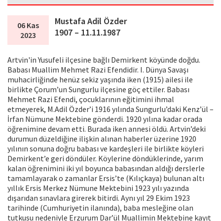
Mustafa Adil Özder
06 Kas
1907 – 11.11.1987
2023
Artvin'in Yusufeli ilçesine bağlı Demirkent köyünde doğdu.
Babası Muallim Mehmet Razi Efendidir. I. Dünya Savaşı
muhacirliğinde henüz sekiz yaşında iken (1915) ailesi ile
birlikte Çorum’un Sungurlu ilçesine göç ettiler. Babası
Mehmet Razi Efendi, çocuklarının eğitimini ihmal
etmeyerek, M.Adil Özder’i 1916 yılında Sungurlu’daki Kenz’ül –
İrfan Nümune Mektebine gönderdi. 1920 yılına kadar orada
öğrenimine devam etti. Burada iken annesi öldü. Artvin’deki
durumun düzeldiğine ilişkin alınan haberler üzerine 1920
yılının sonuna doğru babası ve kardeşleri ile birlikte köyleri
Demirkent’e geri döndüler. Köylerine döndüklerinde, yarım
kalan öğrenimini iki yıl boyunca babasından aldığı derslerle
tamamlayarak o zamanlar Ersis’te (Kılıçkaya) bulunan altı
yıllık Ersis Merkez Nümune Mektebini 1923 yılı yazında
dışarıdan sınavlara girerek bitirdi. Aynı yıl 29 Ekim 1923
tarihinde (Cumhuriyetin ilanında), baba mesleğine olan
tutkusu nedeniyle Erzurum Dar’ül Muallimin Mektebine kayıt