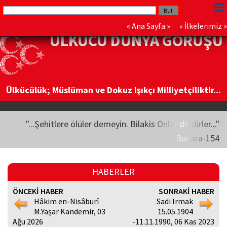
«
Ana Sayfa
» «
İlkelerimiz
»
ÜLKÜCÜ DÜNYA GÖRÜŞÜ
Ülkücülük; Müslüman ve Dokuz Işıkçı Milliyetçiliktir...
"...Şehitlere ölüler demeyin. Bilakis Onlar diridirler..."
Bakara-154
HABERLER
ÖNCEKİ HABER
SONRAKİ HABER
Hâkim en-Nisâburî
Sadi Irmak
M.Yaşar Kandemir, 03
15.05.1904
Ağu 2026
-11.11.1990, 06 Kas 2023