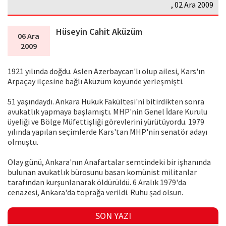
, 02 Ara 2009
Hüseyin Cahit Aküzüm
06 Ara
2009
1921 yılında doğdu. Aslen Azerbaycan'lı olup ailesi, Kars'ın
Arpaçay ilçesine bağlı Aküzüm köyünde yerleşmişti.
51 yaşındaydı. Ankara Hukuk Fakültesi'ni bitirdikten sonra
avukatlık yapmaya başlamıştı. MHP'nin Genel İdare Kurulu
üyeliği ve Bölge Müfettişliği görevlerini yürütüyordu. 1979
yılında yapılan seçimlerde Kars'tan MHP'nin senatör adayı
olmuştu.
Olay günü, Ankara'nın Anafartalar semtindeki bir işhanında
bulunan avukatlık bürosunu basan komünist militanlar
tarafından kurşunlanarak öldürüldü. 6 Aralık 1979'da
cenazesi, Ankara'da toprağa verildi. Ruhu şad olsun.
SON YAZI