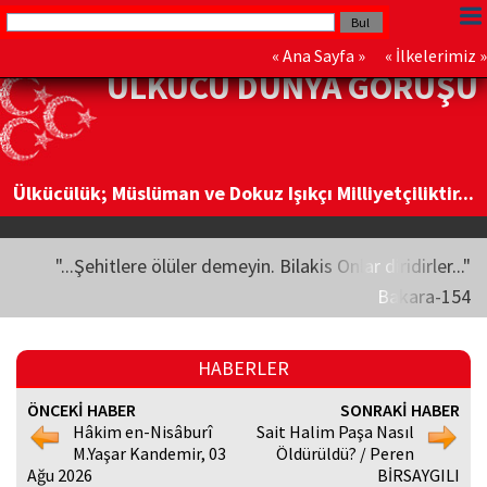
«
Ana Sayfa
» «
İlkelerimiz
»
ÜLKÜCÜ DÜNYA GÖRÜŞÜ
Ülkücülük; Müslüman ve Dokuz Işıkçı Milliyetçiliktir...
"...Şehitlere ölüler demeyin. Bilakis Onlar diridirler..."
Bakara-154
HABERLER
ÖNCEKİ HABER
SONRAKİ HABER
Hâkim en-Nisâburî
Sait Halim Paşa Nasıl
M.Yaşar Kandemir, 03
Öldürüldü? / Peren
Ağu 2026
BİRSAYGILI