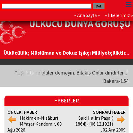
«
Ana Sayfa
» «
İlkelerimiz
»
ÜLKÜCÜ DÜNYA GÖRÜŞÜ
Ülkücülük; Müslüman ve Dokuz Işıkçı Milliyetçiliktir...
"...Şehitlere ölüler demeyin. Bilakis Onlar diridirler..."
Bakara-154
HABERLER
ÖNCEKİ HABER
SONRAKİ HABER
Hâkim en-Nisâburî
Said Halim Paşa (
M.Yaşar Kandemir, 03
1864)- (06.12.1921)
Ağu 2026
, 02 Ara 2009