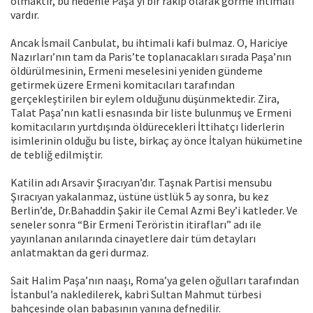
olmaktır, bu nedenle Paşa’yı bir rakip olarak görme ihtimali
vardır.
Ancak İsmail Canbulat, bu ihtimali kafi bulmaz. O, Hariciye
Nazırları’nın tam da Paris’te toplanacakları sırada Paşa’nın
öldürülmesinin, Ermeni meselesini yeniden gündeme
getirmek üzere Ermeni komitacıları tarafından
gerçekleştirilen bir eylem olduğunu düşünmektedir. Zira,
Talat Paşa’nın katli esnasında bir liste bulunmuş ve Ermeni
komitacıların yurtdışında öldürecekleri İttihatçı liderlerin
isimlerinin olduğu bu liste, birkaç ay önce İtalyan hükümetine
de tebliğ edilmiştir.
Katilin adı Arsavir Şıracıyan’dır. Taşnak Partisi mensubu
Şıracıyan yakalanmaz, üstüne üstlük 5 ay sonra, bu kez
Berlin’de, Dr.Bahaddin Şakir ile Cemal Azmi Bey’i katleder. Ve
seneler sonra “Bir Ermeni Teröristin itirafları” adı ile
yayınlanan anılarında cinayetlere dair tüm detayları
anlatmaktan da geri durmaz.
Sait Halim Paşa’nın naaşı, Roma’ya gelen oğulları tarafından
İstanbul’a nakledilerek, kabri Sultan Mahmut türbesi
bahçesinde olan babasının yanına defnedilir.