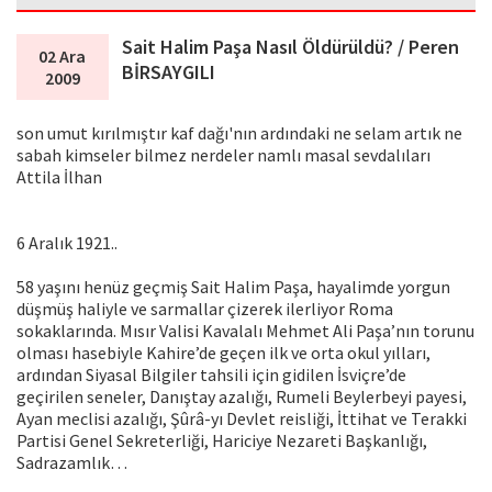
Sait Halim Paşa Nasıl Öldürüldü? / Peren
02 Ara
BİRSAYGILI
2009
son umut kırılmıştır kaf dağı'nın ardındaki ne selam artık ne
sabah kimseler bilmez nerdeler namlı masal sevdalıları
Attila İlhan
6 Aralık 1921..
58 yaşını henüz geçmiş Sait Halim Paşa, hayalimde yorgun
düşmüş haliyle ve sarmallar çizerek ilerliyor Roma
sokaklarında. Mısır Valisi Kavalalı Mehmet Ali Paşa’nın torunu
olması hasebiyle Kahire’de geçen ilk ve orta okul yılları,
ardından Siyasal Bilgiler tahsili için gidilen İsviçre’de
geçirilen seneler, Danıştay azalığı, Rumeli Beylerbeyi payesi,
Ayan meclisi azalığı, Şûrâ-yı Devlet reisliği, İttihat ve Terakki
Partisi Genel Sekreterliği, Hariciye Nezareti Başkanlığı,
Sadrazamlık…