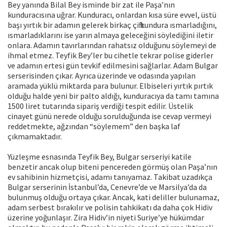
Bey yanında Bilal Bey isminde bir zat ile Paşa’nın
kunduracısına uğrar. Kunduracı, onlardan kısa süre evvel, üstü
başı yırtık bir adamın gelerek birkaç çift kundura ısmarladığını,
ısmarladıklarını ise yarın almaya geleceğini söylediğini iletir
onlara. Adamın tavırlarından rahatsız olduğunu söylemeyi de
ihmal etmez. Teyfik Bey’ler bu cihetle tekrar polise giderler
ve adamın ertesi gün tevkif edilmesini sağlarlar. Adam Bulgar
serserisinden çıkar. Ayrıca üzerinde ve odasında yapılan
aramada yüklü miktarda para bulunur. Elbiseleri yırtık pırtık
olduğu halde yeni bir palto aldığı, kunduracıya da tamı tamına
1500 liret tutarında sipariş verdiği tespit edilir. Üstelik
cinayet günü nerede olduğu sorulduğunda ise cevap vermeyi
reddetmekte, ağzından “söylemem” den başka laf
çıkmamaktadır.
Yüzleşme esnasında Teyfik Bey, Bulgar serseriyi katile
benzetir ancak olup biteni pencereden görmüş olan Paşa’nın
ev sahibinin hizmetçisi, adamı tanıyamaz. Takibat uzadıkça
Bulgar serserinin İstanbul’da, Cenevre’de ve Marsilya’da da
bulunmuş olduğu ortaya çıkar. Ancak, kati deliller bulunamaz,
adam serbest bırakılır ve polisin tahkikatı da daha çok Hidiv
üzerine yoğunlaşır. Zira Hidiv’in niyeti Suriye’ye hükümdar