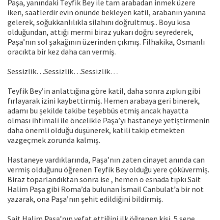
Paşa, yanındaki Teyfik Bey ile tam arabadan inmek üzere
iken, saatlerdir evin önünde bekleyen katil, arabanın yanına
gelerek, soğukkanlılıkla silahını doğrultmuş.. Boyu kısa
olduğundan, attığı mermi biraz yukarı doğru seyrederek,
Paşa’nın sol şakağının üzerinden çıkmış. Filhakika, Osmanlı
oracıkta bir kez daha can vermiş.
Sessizlik…Sessizlik…Sessizlik…
Teyfik Bey’in anlattığına göre katil, daha sonra zıpkın gibi
fırlayarak izini kaybettirmiş. Hemen arabaya geri binerek,
adamı bu şekilde takibe teşebbüs etmiş ancak hayatta
olması ihtimali ile öncelikle Paşa’yı hastaneye yetiştirmenin
daha önemli olduğu düşünerek, katili takip etmekten
vazgeçmek zorunda kalmış.
Hastaneye vardıklarında, Paşa’nın zaten cinayet anında can
vermiş olduğunu öğrenen Teyfik Bey olduğu yere çöküvermiş.
Biraz toparlandıktan sonra ise , hemen o esnada tıpkı Sait
Halim Paşa gibi Roma’da bulunan İsmail Canbulat’a bir not
yazarak, ona Paşa’nın şehit edildiğini bildirmiş.
Sait Halim Paşa’nın vefat ettiğini ilk öğrenen kişi, 5 sene