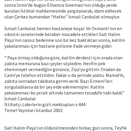
sonra İzmir’de bugün Elhamra Sineması’nın olduğu yerde
kurulan İstiklal mahkemesinde yargılanarak, idam edilecek
olan Çerkez kumandan “Hatko” İsmail Canbulat olmuştur.
İsmail Canbulat hemen hastaneye koşar. Ve Osmanlı’nın en
sıkıntılı senelerinde beraber mücadele ettikleri Sait Halim
Paşa’nın cansız bedenine son bir kez baktıktan sonra, katilin
yakalanması için hastane polisine ifade vermeye gider.
“ Paşa ölmüş olduğuna göre, katilin derdesti için orada olan
zabıta memuruna bazı şeyler söyledim. Herifin pek
ehemmiyet vermediğini görünce, Ziya’ya gittim. Oradan da
Cami’ye telefon ettirdim. Fakat o da yerinde yoktu. Mamafih,
zabıta sonradan takibata germi verdi. Bazı Ermeni’leri
sorguladılarsa da bir şey elde edememişler. Katilin
yakalanması bu şerait altında tamamen tesadüfe tabi kaldı.”
İsmail Canbulat
İttihatçı Liderlerin gizli mektupları s.444
Temel Yayınları İstanbul 2002
Sait Halim Paşa’nın öldürülmesinden birkaç gün sonra, Teyfik