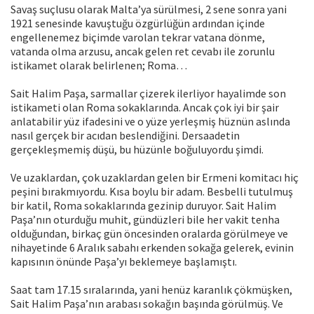
Savaş suçlusu olarak Malta’ya sürülmesi, 2 sene sonra yani
1921 senesinde kavuştuğu özgürlüğün ardından içinde
engellenemez biçimde varolan tekrar vatana dönme,
vatanda olma arzusu, ancak gelen ret cevabı ile zorunlu
istikamet olarak belirlenen; Roma…
Sait Halim Paşa, sarmallar çizerek ilerliyor hayalimde son
istikameti olan Roma sokaklarında. Ancak çok iyi bir şair
anlatabilir yüz ifadesini ve o yüze yerleşmiş hüznün aslında
nasıl gerçek bir acıdan beslendiğini. Dersaadetin
gerçekleşmemiş düşü, bu hüzünle boğuluyordu şimdi.
Ve uzaklardan, çok uzaklardan gelen bir Ermeni komitacı hiç
peşini bırakmıyordu. Kısa boylu bir adam. Besbelli tutulmuş
bir katil, Roma sokaklarında gezinip duruyor. Sait Halim
Paşa’nın oturduğu muhit, gündüzleri bile her vakit tenha
olduğundan, birkaç gün öncesinden oralarda görülmeye ve
nihayetinde 6 Aralık sabahı erkenden sokağa gelerek, evinin
kapısının önünde Paşa’yı beklemeye başlamıştı.
Saat tam 17.15 sıralarında, yani henüz karanlık çökmüşken,
Sait Halim Paşa’nın arabası sokağın başında görülmüş. Ve