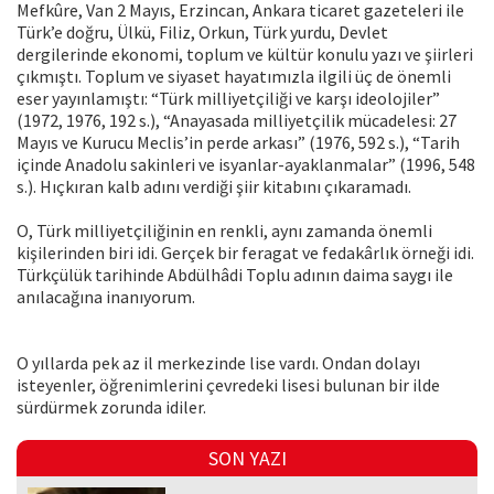
Mefkûre, Van 2 Mayıs, Erzincan, Ankara ticaret gazeteleri ile
Türk’e doğru, Ülkü, Filiz, Orkun, Türk yurdu, Devlet
dergilerinde ekonomi, toplum ve kültür konulu yazı ve şiirleri
çıkmıştı. Toplum ve siyaset hayatımızla ilgili üç de önemli
eser yayınlamıştı: “Türk milliyetçiliği ve karşı ideolojiler”
(1972, 1976, 192 s.), “Anayasada milliyetçilik mücadelesi: 27
Mayıs ve Kurucu Meclis’in perde arkası” (1976, 592 s.), “Tarih
içinde Anadolu sakinleri ve isyanlar-ayaklanmalar” (1996, 548
s.). Hıçkıran kalb adını verdiği şiir kitabını çıkaramadı.
O, Türk milliyetçiliğinin en renkli, aynı zamanda önemli
kişilerinden biri idi. Gerçek bir feragat ve fedakârlık örneği idi.
Türkçülük tarihinde Abdülhâdi Toplu adının daima saygı ile
anılacağına inanıyorum.
O yıllarda pek az il merkezinde lise vardı. Ondan dolayı
isteyenler, öğrenimlerini çevredeki lisesi bulunan bir ilde
sürdürmek zorunda idiler.
SON YAZI