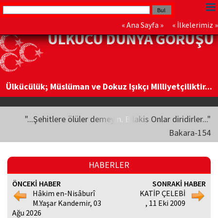
«
Ana Sayfa
» «
İlkelerimiz
»
ÜLKÜCÜ DÜNYA GÖRÜŞÜ
Ülkücülük; Müslüman ve Dokuz Işıkçı Milliyetçiliktir...
"...Şehitlere ölüler demeyin. Bilakis Onlar diridirler..."
Bakara-154
HABERLER
ÖNCEKİ HABER
SONRAKİ HABER
Hâkim en-Nisâburî
KATİP ÇELEBİ
M.Yaşar Kandemir, 03
, 11 Eki 2009
Ağu 2026