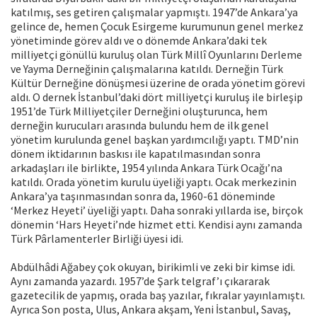
katılmış, ses getiren çalışmalar yapmıştı. 1947’de Ankara’ya
gelince de, hemen Çocuk Esirgeme kurumunun genel merkez
yönetiminde görev aldı ve o dönemde Ankara’daki tek
milliyetçi gönüllü kuruluş olan Türk Millî Oyunlarını Derleme
ve Yayma Derneğinin çalışmalarına katıldı. Derneğin Türk
Kültür Derneğine dönüşmesi üzerine de orada yönetim görevi
aldı. O dernek İstanbul’daki dört milliyetçi kuruluş ile birleşip
1951’de Türk Milliyetçiler Derneğini oluşturunca, hem
derneğin kurucuları arasında bulundu hem de ilk genel
yönetim kurulunda genel başkan yardımcılığı yaptı. TMD’nin
dönem iktidarının baskısı ile kapatılmasından sonra
arkadaşları ile birlikte, 1954 yılında Ankara Türk Ocağı’na
katıldı. Orada yönetim kurulu üyeliği yaptı. Ocak merkezinin
Ankara’ya taşınmasından sonra da, 1960-61 döneminde
‘Merkez Heyeti’ üyeliği yaptı. Daha sonraki yıllarda ise, birçok
dönemin ‘Hars Heyeti’nde hizmet etti. Kendisi aynı zamanda
Türk Pârlamenterler Birliği üyesi idi.
Abdülhâdi Ağabey çok okuyan, birikimli ve zeki bir kimse idi.
Aynı zamanda yazardı. 1957’de Şark telgraf’ı çıkararak
gazetecilik de yapmış, orada baş yazılar, fıkralar yayınlamıştı.
Ayrıca Son posta, Ulus, Ankara akşam, Yeni İstanbul, Savaş,