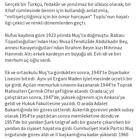
Gerçek bir Türkçü, fedakâr ve yorulmaz bir ülkücü olarak, bir
ithaf cümlesinde benim için kullandığı anlatımla,
“milliyetçiliğimiz için bir ömür harcayan” Toplu’nun hayatı
ilgi çekici ve renkli dönemlerden geçti.
Nüfus kaydına göre 1923 yılında Muş’ta doğmuştu. Babası
Topallıoğulları’ndan Hacı Musa Efendizâde Abdülkadir Bey,
annesi Karayeloğulları’ndan İbrahim Beyin kızı Mihrinaz
Hanımdı. Altı erkek kardeşin en büyüğü idi. Evli idi ve biri
merhum üç oğlu vardı.
İlk ve ortaokulu Muş’ta gördükten sonra, 1943’te Diyarbakır
Lisesini bitirdi . Aynı yıl Ergani Maden İşletmesinde ücretli bir
işe girdi. Açılan memurluk sınavını kazanarak 1944’te Toprak
Mahsulleri Çermik Ofisi şefliğine atandı. Orada üç yıl
çalıştıktan sonra, 1947’de, yüksek öğrenim için Ankara’ya
geldi ve Hukuk Fakültesine yazıldı. O arada Adalet
Bakanlığında bir görev üstlendi. Askerlik görevini yedek subay
olarak 1954’te yaptıktan sonra memleketine döndü ve
1957’de bir yandan Şark telgraf adlı bir gazete çıkarırken bir
yandan da siyaset hayatına girdi. Cumhuriyet Halk Partisi Muş
örgütünde görev aldı ve il başkanlığına kadar yükseldi. 1960