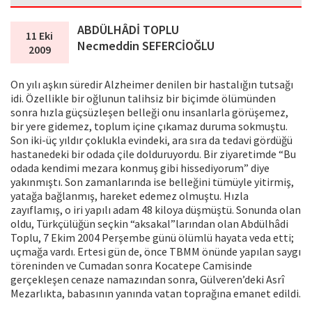
ABDÜLHÂDİ TOPLU
11 Eki
Necmeddin SEFERCİOĞLU
2009
On yılı aşkın süredir Alzheimer denilen bir hastalığın tutsağı
idi. Özellikle bir oğlunun talihsiz bir biçimde ölümünden
sonra hızla güçsüzleşen belleği onu insanlarla görüşemez,
bir yere gidemez, toplum içine çıkamaz duruma sokmuştu.
Son iki-üç yıldır çoklukla evindeki, ara sıra da tedavi gördüğü
hastanedeki bir odada çile dolduruyordu. Bir ziyaretimde “Bu
odada kendimi mezara konmuş gibi hissediyorum” diye
yakınmıştı. Son zamanlarında ise belleğini tümüyle yitirmiş,
yatağa bağlanmış, hareket edemez olmuştu. Hızla
zayıflamış, o iri yapılı adam 48 kiloya düşmüştü. Sonunda olan
oldu, Türkçülüğün seçkin “aksakal”larından olan Abdülhâdi
Toplu, 7 Ekim 2004 Perşembe günü ölümlü hayata veda etti;
uçmağa vardı. Ertesi gün de, önce TBMM önünde yapılan saygı
töreninden ve Cumadan sonra Kocatepe Camisinde
gerçekleşen cenaze namazından sonra, Gülveren’deki Asrî
Mezarlıkta, babasının yanında vatan toprağına emanet edildi.