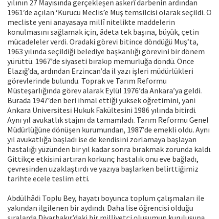
yılının 27 Mayısında gerçekleşen askerî darbenin ardından
1961’de açılan ‘Kurucu Meclis’e Muş temsilcisi olarak seçildi. O
mecliste yeni anayasaya millî nitelikte maddelerin
konulmasını sağlamak için, âdeta tek başına, büyük, çetin
mücadeleler verdi. Oradaki görevi bitince döndüğü Muş’ta,
1963 yılında seçildiği belediye başkanlığı görevini bir dönem
yürüttü. 1967’de siyaseti bırakıp memurluğa döndü. Önce
Elazığ’da, ardından Erzincan’da il yazı işleri müdürlükleri
görevlerinde bulundu. Toprak ve Tarım Reformu
Müsteşarlığında görev alarak Eylül 1976’da Ankara’ya geldi.
Burada 1947’den beri ihmal ettiği yüksek öğretimini, yani
Ankara Üniversitesi Hukuk Fakültesini 1986 yılında bitirdi.
Aynı yıl avukatlık stajını da tamamladı. Tarım Reformu Genel
Müdürlüğüne dönüşen kurumundan, 1987’de emekli oldu. Aynı
yıl avukatlığa başladı ise de kendisini zorlamaya başlayan
hastalığı yüzünden bir yıl kadar sonra bırakmak zorunda kaldı.
Gittikçe etkisini artıran korkunç hastalık onu eve bağladı,
çevresinden uzaklaştırdı ve yazıya başlarken belirttiğimiz
tarihte ecele teslim etti.
Abdülhâdi Toplu Bey, hayatı boyunca toplum çalışmaları ile
yakından ilgilenen bir aydındı. Daha lise öğrencisi olduğu
sıralarda Diyarbakır’daki bir milliyetçi oluşumun kuruluşuna