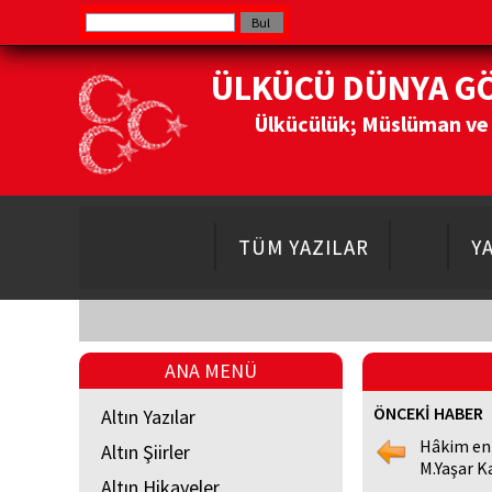
ÜLKÜCÜ DÜNYA G
Ülkücülük; Müslüman ve Do
TÜM YAZILAR
Y
ANA MENÜ
ÖNCEKİ HABER
Altın Yazılar
Hâkim en
Altın Şiirler
M.Yaşar K
Altın Hikayeler