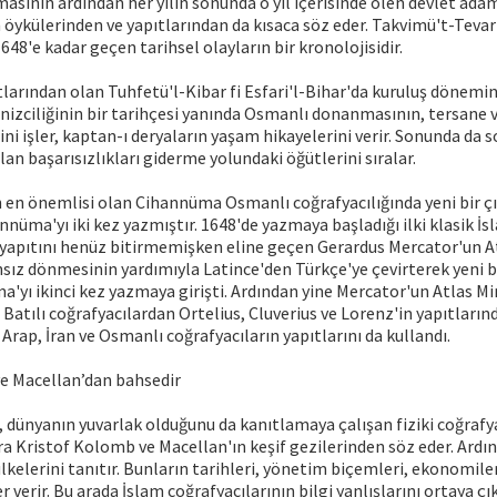
masının ardından her yılın sonunda o yıl içerisinde ölen devlet adam
 öykülerinden ve yapıtlarından da kısaca söz eder. Takvimü't-Tevar
8'e kadar geçen tarihsel olayların bir kronolojisidir.
larından olan Tuhfetü'l-Kibar fi Esfari'l-Bihar'da kuruluş dönemi
izciliğinin bir tarihçesi yanında Osmanlı donanmasının, tersane 
ini işler, kaptan-ı deryaların yaşam hikayelerini verir. Sonunda da
lan başarısızlıkları giderme yolundaki öğütlerini sıralar.
n en önemlisi olan Cihannüma Osmanlı coğrafyacılığında yeni bir çı
nnüma'yı iki kez yazmıştır. 1648'de yazmaya başladığı ilki klasik İs
 yapıtını henüz bitirmemişken eline geçen Gerardus Mercator'un 
ransız dönmesinin yardımıyla Latince'den Türkçe'ye çevirterek yeni bi
'yı ikinci kez yazmaya girişti. Ardından yine Mercator'un Atlas Min
 Batılı coğrafyacılardan Ortelius, Cluverius ve Lorenz'in yapıtların
Arap, İran ve Osmanlı coğrafyacıların yapıtlarını da kullandı.
e Macellan’dan bahsedir
 dünyanın yuvarlak olduğunu da kanıtlamaya çalışan fiziki coğrafya a
 Kristof Kolomb ve Macellan'ın keşif gezilerinden söz eder. Ard
lkelerini tanıtır. Bunların tarihleri, yönetim biçemleri, ekonomiler
 verir. Bu arada İslam coğrafyacılarının bilgi yanlışlarını ortaya çık