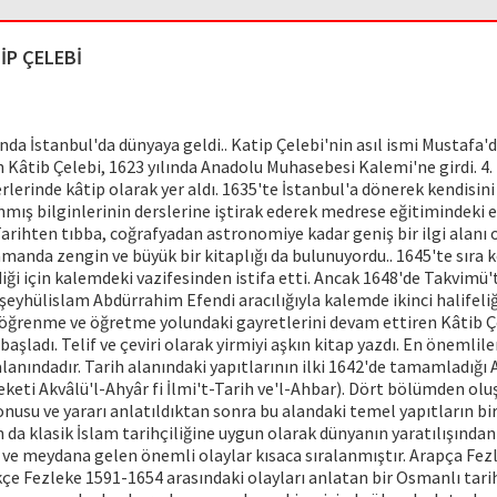
İP ÇELEBİ
nda İstanbul'da dünyaya geldi.. Katip Çelebi'nin asıl ismi Mustafa'dı
 Kâtib Çelebi, 1623 yılında Anadolu Muhasebesi Kalemi'ne girdi. 4.
rlerinde kâtip olarak yer aldı. 1635'te İstanbul'a dönerek kendisin
ınmış bilginlerinin derslerine iştirak ederek medrese eğitimindeki e
Tarihten tıbba, coğrafyadan astronomiye kadar geniş bir ilgi alanı 
amanda zengin ve büyük bir kitaplığı da bulunuyordu.. 1645'te sıra k
iği için kalemdeki vazifesinden istifa etti. Ancak 1648'de Takvimü'
 şeyhülislam Abdürrahim Efendi aracılığıyla kalemde ikinci halifeliğe
öğrenme ve öğretme yolundaki gayretlerini devam ettiren Kâtib Ç
aşladı. Telif ve çeviri olarak yirmiyi aşkın kitap yazdı. En önemlile
alanındadır. Tarih alanındaki yapıtlarının ilki 1642'de tamamladığı
leketi Akvâlü'l-Ahyâr fi İlmi't-Tarih ve'l-Ahbar). Dört bölümden ol
onusu ve yararı anlatıldıktan sonra bu alandaki temel yapıtların bir
n da klasik İslam tarihçiliğine uygun olarak dünyanın yaratılışından
 ve meydana gelen önemli olaylar kısaca sıralanmıştır. Arapça Fez
kçe Fezleke 1591-1654 arasındaki olayları anlatan bir Osmanlı tarih