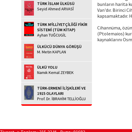
TÜRK İSLAM ÜLKÜSÜ
bunların harita k
Seyid Ahmed ARVASÎ
Van'dır. Birinci 
kapsamaktadır. He
TÜRK MÝLLİYETÇİLİİĞİ FİKİR
Cihannüma, özünd
SİSTEMİ (TÜM KİTAP)
(Ptolemaios) kur
Ayhan TUĞCUGİL
kaynaklarını Osm
ÜLKÜCÜ DÜNYA GÖRÜŞÜ
M. Metin KAPLAN
ÜLKÜ YOLU
Namık Kemal ZEYBEK
TÜRK-ERMENİ İLİŞKİLERİ VE
1915 OLAYLARI
Prof. Dr. İBRAHİM TELLİOĞLU