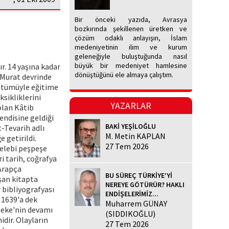
Bir önceki yazıda, Avrasya
bozkırında şekillenen üretken ve
çözüm odaklı anlayışın, İslam
medeniyetinin ilim ve kurum
geleneğiyle buluştuğunda nasıl
büyük bir medeniyet hamlesine
r. 14 yaşına kadar
dönüştüğünü ele almaya çalıştım.
 Murat devrinde
i tümüyle eğitime
ksikliklerini
YAZARLAR
olan Kâtib
endisine geldiği
BAKİ YEŞİLOĞLU
t-Tevarih adlı
M. Metin KAPLAN
 getirildi.
27 Tem 2026
elebi peşpeşe
ri tarih, coğrafya
 Arapça
BU SÜREÇ TÜRKİYE’Yİ
uşan kitapta
NEREYE GÖTÜRÜR? HAKLI
 bibliyografyası
ENDİŞELERİMİZ...
 1639'a dek
Muharrem GÜNAY
leke'nin devamı
(SIDDIKOĞLU)
idir. Olayların
27 Tem 2026