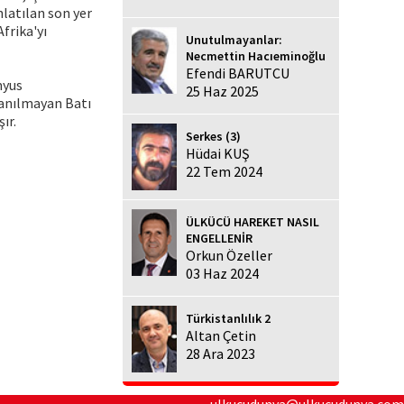
latılan son yer
frika'yı
Unutulmayanlar:
Necmettin Hacıeminoğlu
Efendi BARUTCU
myus
25 Haz 2025
anılmayan Batı
ır.
Serkes (3)
Hüdai KUŞ
22 Tem 2024
ÜLKÜCÜ HAREKET NASIL
ENGELLENİR
Orkun Özeller
03 Haz 2024
Türkistanlılık 2
Altan Çetin
28 Ara 2023