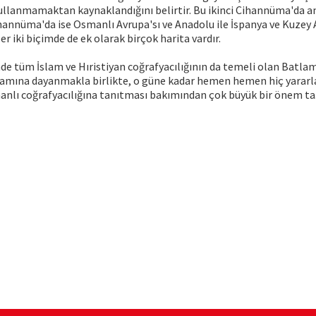
ullanmamaktan kaynaklandığını belirtir. Bu ikinci Cihannüma'da an
Cihannüma'da ise Osmanlı Avrupa'sı ve Anadolu ile İspanya ve Kuzey A
r iki biçimde de ek olarak birçok harita vardır.
e tüm İslam ve Hıristiyan coğrafyacılığının da temeli olan Batla
amına dayanmakla birlikte, o güne kadar hemen hemen hiç yararl
anlı coğrafyacılığına tanıtması bakımından çok büyük bir önem taş