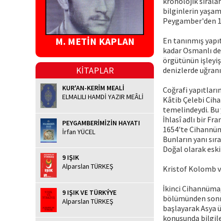
kronolojik sırala
bilginlerin yaşam
Peygamber'den 164
M. METİN KAPLAN
En tanınmış yapıt
kadar Osmanlı den
örgütünün işleyiş
KİTAPLAR
denizlerde uğranı
KUR'AN-KERİM MEALİ
Coğrafi yapıtları
ELMALILI HAMDİ YAZIR MEÂLİ
Kâtib Çelebi Ciha
temelindeydi. Bu
İhlasî adlı bir F
PEYGAMBERİMİZİN HAYATI
1654'te Cihannüma
İrfan YÜCEL
Bunların yanı sıra
Doğal olarak eski 
9 IŞIK
Alparslan TÜRKEŞ
Kristof Kolomb v
İkinci Cihannüma,
9 IŞIK VE TÜRKÝYE
bölümünden sonra
Alparslan TÜRKEŞ
başlayarak Asya ü
konusunda bilgiler