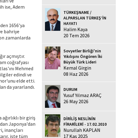
ları ve
ih ise, Adem
TÜRKEŞNAME /
ALPARSLAN TÜRKEŞ’İN
HAYATI
nden 1656'ya
Halim Kaya
ve bahriye
20 Tem 2026
 son zamanlarda
Sovyetler Birliği'nin
ğır açmıştır.
Yıkılışını Öngören İki
lam coğrafyası
Büyük Türk Lideri
Kemal Girgin
Atlas'ını Mehmed
08 Haz 2026
lgiler edindi ve
or'unu elde etti.
dan da yararlandı.
DURUM
Yusuf Yılmaz ARAÇ
26 May 2026
ğırlıklı bir giriş
DİRİLİŞ NESLİNİN
ından Japonya'dan
FİRARÎLERİ - 17.02.2010
i, inançları
Nurullah KAPLAN
arır, işte tüm
17 Kas 2025