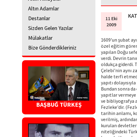
Altın Adamlar
KAT
Destanlar
11 Eki
2009
Sizden Gelen Yazılar
Mülakatlar
1609'un şubat ayı
özel eğitim gören
Bize Gönderdikleriniz
yapılan Doğu sefe
verdi. Devrin tan
oldukça giderdi. 
Çelebi'nin aynı z
halde terfi etmed
yapıtı dolayısıyla
Bundan sonra da 
yapıtlar vermeye b
ve bibliyografya 
BAŞBUĞ TÜRKEŞ
Fezleke'dir. (Fez
tarihin anlamı, k
verilmiş, ardında
kurulan devletler
niteliğindeki Tür