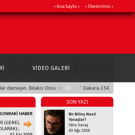
«
Ana Sayfa
» «
İlkelerimiz
»
Rİ
VİDEO GALERİ
üler demeyin. Bilakis Onlar diridirler..." Bakara-154
SON YAZI
SONRAKİ HABER
Bir Bilinç Nasıl
Yavaşlar?
Rİ (GENEL
İdris Savaş
OLARAK)::.
03 Ağu 2026
, 01 Eki 2009