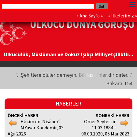
«
Ana Sayfa
» «
İlkelerimiz
»
ÜLKÜCÜ DÜNYA GÖRÜŞÜ
Ülkücülük; Müslüman ve Dokuz Işıkçı Milliyetçiliktir...
"...Şehitlere ölüler demeyin. Bilakis Onlar diridirler..."
Bakara-154
HABERLER
ÖNCEKİ HABER
SONRAKİ HABER
Hâkim en-Nisâburî
Ömer Seyfettin
M.Yaşar Kandemir, 03
11.03.1884 –
Ağu 2026
06.03.1920, 05 Mar 2023