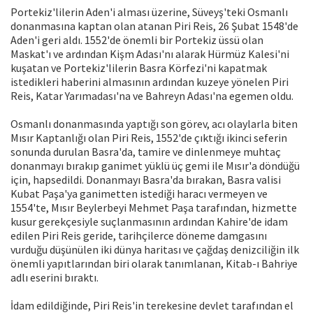
Portekiz'lilerin Aden'i alması üzerine, Süveyş'teki Osmanlı
donanmasına kaptan olan atanan Piri Reis, 26 Şubat 1548'de
Aden'i geri aldı. 1552'de önemli bir Portekiz üssü olan
Maskat'ı ve ardından Kişm Adası'nı alarak Hürmüz Kalesi'ni
kuşatan ve Portekiz'lilerin Basra Körfezi'ni kapatmak
istedikleri haberini almasının ardından kuzeye yönelen Piri
Reis, Katar Yarımadası'na ve Bahreyn Adası'na egemen oldu.
Osmanlı donanmasında yaptığı son görev, acı olaylarla biten
Mısır Kaptanlığı olan Piri Reis, 1552'de çıktığı ikinci seferin
sonunda durulan Basra'da, tamire ve dinlenmeye muhtaç
donanmayı bırakıp ganimet yüklü üç gemi ile Mısır'a döndüğü
için, hapsedildi. Donanmayı Basra'da bırakan, Basra valisi
Kubat Paşa'ya ganimetten istediği haracı vermeyen ve
1554'te, Mısır Beylerbeyi Mehmet Paşa tarafından, hizmette
kusur gerekçesiyle suçlanmasının ardından Kahire'de idam
edilen Piri Reis geride, tarihçilerce döneme damgasını
vurduğu düşünülen iki dünya haritası ve çağdaş denizciliğin ilk
önemli yapıtlarından biri olarak tanımlanan, Kitab-ı Bahriye
adlı eserini bıraktı.
İdam edildiğinde, Piri Reis'in terekesine devlet tarafından el