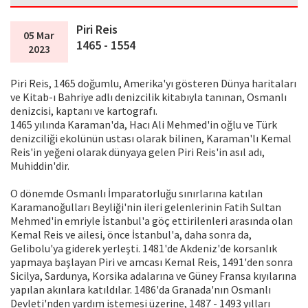
Piri Reis
05 Mar
1465 - 1554
2023
Piri Reis, 1465 doğumlu, Amerika'yı gösteren Dünya haritaları
ve Kitab-ı Bahriye adlı denizcilik kitabıyla tanınan, Osmanlı
denizcisi, kaptanı ve kartografı.
1465 yılında Karaman'da, Hacı Ali Mehmed'in oğlu ve Türk
denizciliği ekolünün ustası olarak bilinen, Karaman'lı Kemal
Reis'in yeğeni olarak dünyaya gelen Piri Reis'in asıl adı,
Muhiddin'dir.
O dönemde Osmanlı İmparatorluğu sınırlarına katılan
Karamanoğulları Beyliği'nin ileri gelenlerinin Fatih Sultan
Mehmed'in emriyle İstanbul'a göç ettirilenleri arasında olan
Kemal Reis ve ailesi, önce İstanbul'a, daha sonra da,
Gelibolu'ya giderek yerleşti. 1481'de Akdeniz'de korsanlık
yapmaya başlayan Piri ve amcası Kemal Reis, 1491'den sonra
Sicilya, Sardunya, Korsika adalarına ve Güney Fransa kıyılarına
yapılan akınlara katıldılar. 1486'da Granada'nın Osmanlı
Devleti'nden yardım istemesi üzerine, 1487 - 1493 yılları