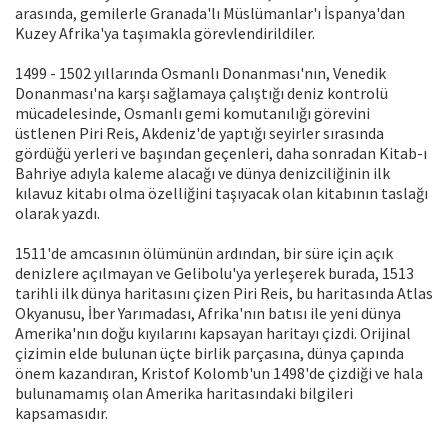
arasında, gemilerle Granada'lı Müslümanlar'ı İspanya'dan
Kuzey Afrika'ya taşımakla görevlendirildiler.
1499 - 1502 yıllarında Osmanlı Donanması'nın, Venedik
Donanması'na karşı sağlamaya çalıştığı deniz kontrolü
mücadelesinde, Osmanlı gemi komutanılığı görevini
üstlenen Piri Reis, Akdeniz'de yaptığı seyirler sırasında
gördüğü yerleri ve başından geçenleri, daha sonradan Kitab-ı
Bahriye adıyla kaleme alacağı ve dünya denizciliğinin ilk
kılavuz kitabı olma özelliğini taşıyacak olan kitabının taslağı
olarak yazdı.
1511'de amcasının ölümünün ardından, bir süre için açık
denizlere açılmayan ve Gelibolu'ya yerleşerek burada, 1513
tarihli ilk dünya haritasını çizen Piri Reis, bu haritasında Atlas
Okyanusu, İber Yarımadası, Afrika'nın batısı ile yeni dünya
Amerika'nın doğu kıyılarını kapsayan haritayı çizdi. Orijinal
çizimin elde bulunan üçte birlik parçasına, dünya çapında
önem kazandıran, Kristof Kolomb'un 1498'de çizdiği ve hala
bulunamamış olan Amerika haritasındaki bilgileri
kapsamasıdır.