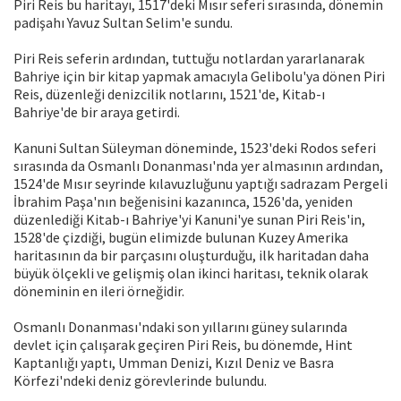
Piri Reis bu haritayı, 1517'deki Mısır seferi sırasında, dönemin
padişahı Yavuz Sultan Selim'e sundu.
Piri Reis seferin ardından, tuttuğu notlardan yararlanarak
Bahriye için bir kitap yapmak amacıyla Gelibolu'ya dönen Piri
Reis, düzenleği denizcilik notlarını, 1521'de, Kitab-ı
Bahriye'de bir araya getirdi.
Kanuni Sultan Süleyman döneminde, 1523'deki Rodos seferi
sırasında da Osmanlı Donanması'nda yer almasının ardından,
1524'de Mısır seyrinde kılavuzluğunu yaptığı sadrazam Pergeli
İbrahim Paşa'nın beğenisini kazanınca, 1526'da, yeniden
düzenlediği Kitab-ı Bahriye'yi Kanuni'ye sunan Piri Reis'in,
1528'de çizdiği, bugün elimizde bulunan Kuzey Amerika
haritasının da bir parçasını oluşturduğu, ilk haritadan daha
büyük ölçekli ve gelişmiş olan ikinci haritası, teknik olarak
döneminin en ileri örneğidir.
Osmanlı Donanması'ndaki son yıllarını güney sularında
devlet için çalışarak geçiren Piri Reis, bu dönemde, Hint
Kaptanlığı yaptı, Umman Denizi, Kızıl Deniz ve Basra
Körfezi'ndeki deniz görevlerinde bulundu.