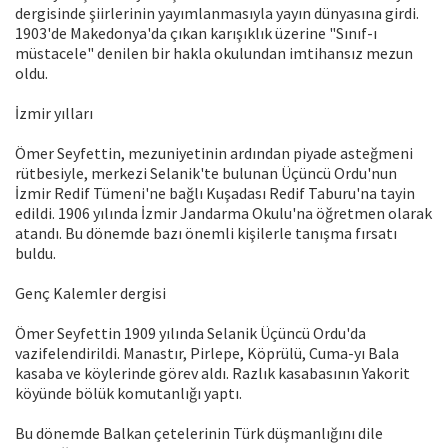
dergisinde şiirlerinin yayımlanmasıyla yayın dünyasına girdi.
1903'de Makedonya'da çıkan karışıklık üzerine "Sınıf-ı
müstacele" denilen bir hakla okulundan imtihansız mezun
oldu.
İzmir yılları
Ömer Seyfettin, mezuniyetinin ardından piyade asteğmeni
rütbesiyle, merkezi Selanik'te bulunan Üçüncü Ordu'nun
İzmir Redif Tümeni'ne bağlı Kuşadası Redif Taburu'na tayin
edildi. 1906 yılında İzmir Jandarma Okulu'na öğretmen olarak
atandı. Bu dönemde bazı önemli kişilerle tanışma fırsatı
buldu.
Genç Kalemler dergisi
Ömer Seyfettin 1909 yılında Selanik Üçüncü Ordu'da
vazifelendirildi. Manastır, Pirlepe, Köprülü, Cuma-yı Bala
kasaba ve köylerinde görev aldı. Razlık kasabasının Yakorit
köyünde bölük komutanlığı yaptı.
Bu dönemde Balkan çetelerinin Türk düşmanlığını dile