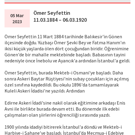
Ömer Seyfettin
05 Mar
11.03.1884 – 06.03.1920
2023
Ömer Seyfettin 11 Mart 1884 tarihinde Balıkesir'in Gönen
ilçesinde doğdu. Yüzbaşı Ömer Şevki Bey ve Fatma Hanım'ın
ikisi küçük yaşlarda ölen dört çocuğundan biridir. Öğrenimine
Gönen'de bir mahalle mektebinde başladı. Babasının tayini
nedeniyle önce İnebolu ve Ayancık'a ardından İstanbul'a geldi.
Ömer Seyfettin, burada Mekteb-i Osmani'ye başladı. Daha
sonra Askeri Baytar Rüştiyesi'nin subay çocukları için açılmış
özel sınıfına kaydedildi. Bu okulu 1896'da tamamlayarak
Kuleli Askeri İdadisi'ne yazıldı. Ardından
Edirne Askeri İdadi'sine nakil olarak eğitimine arkadaşı Enis
Avni ile birlikte burada devam etti. Bu dönemde ilk edebi
çalışmaları olan şiirlerini öğrenciliği sırasında yazdı.
1900 yılında idadiyi bitirerek İstanbul'a döndü ve Mekteb-i
Harbiye-i Şahane'ye başladı. İstanbul’da Mecmua-i Edebiye