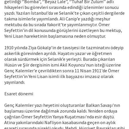
getirdiği ‘’Bomba’’, ‘’Beyaz Lale’’, ‘’Tuhaf Bir Zulüm’’ adlı
hikayeleri bu görevleri sırasında edindiği izlenimler sonucu
yazdı. Yazıları İstanbul’da ve Selanik’te çıkan çeşitli dergilerde
takma isimlerle yayımlandı. Ali Canip’e yazdığı meşhur
mektubu da bu sırada Yakorit’te yayımlanmıştır. Ömer
Seyfettin’in dil konusunda görüşlerini özetleyen bu mektup,
Yeni Lisan hareketinin başlamasına neden olmuştur.
1910 yılında Ziya Gökalp’in de tavsiyesi ile tazminatını ödeyip
askerlik görevinden ayrıldı. Hayatını yazar ve öğretmen
olarak sürdürmek için Selanik’e yerleşti. Burada çıkarılan
Hüsün ve Şiir dergisinin ismi Akil Koyuncu'nun isteği üzerine
Genç Kalemler'e çevrildikten sonra 11 Nisan 1911'de Ömer
Seyfettin'in Yeni Lisan isimli ilk başyazısı imzasız olarak
yayınlandı.
Esaret dönemi
Genç Kalemler yazı heyetini oluşturanlar Balkan Savaşı'nın
başlaması üzerine dağılmak zorunda kaldı. Yeniden orduya
çağrılan Ömer Seyfettin Yanya Kuşatması'nda esir düştü.
Atina yakınlarındaki Nafliyon kasabasında geçen on aylık
esareti sırasında sürekli okudu. Mehdi, Hürriyet Bayrakları gibi