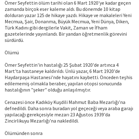
Ömer Seyfettin ölüm tarihi olan 6 Mart 1920'ye kadar geçen
zamanda birçok eser kaleme aldı. Bu dönemde 10 kitap
dolduran yazar 125 de hikaye yazdı. Hikaye ve makaleleri Yeni
Mecmua, Şair, Donanma, Büyük Mecmua, Yeni Dünya, Diken,
Türk Kadını gibi dergilerle Vakit, Zaman ve İfham
gazetelerinde yayınlandı. Bir yandan öğretmenlik görevini
sürdürdü.
Ölümü
Ömer Seyfettin'in hastalığı 25 Şubat 1920'de artınca 4
Mart'ta hastaneye kaldırıldı. Ünlü yazar, 6 Mart 1920'de
Haydarpaşa Hastanesi'nde hayatını kaybetti. Önceden teşhis
edilememiş olmakla beraber, yapılan otopsi sonucunda
hastalığının "şeker" olduğu anlaşılmıştır.
Cenazesi önce Kadıköy Kuşdili Mahmut Baba Mezarlığı'na
defnedildi. Daha sonra buradan yol geçeceği veya araba garajı
yapılacağı gerekçesiyle mezarı 23 Ağustos 1939'da
Zincirlikuyu Mezarlığı'na nakledildi.
Ölümünden sonra