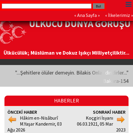
«
Ana Sayfa
» «
İlkelerimiz
»
ÜLKÜCÜ DÜNYA GÖRÜŞÜ
Ülkücülük; Müslüman ve Dokuz Işıkçı Milliyetçiliktir...
"...Şehitlere ölüler demeyin. Bilakis Onlar diridirler..."
Bakara-154
HABERLER
ÖNCEKİ HABER
SONRAKİ HABER
Hâkim en-Nisâburî
Koçgiri İsyanı
M.Yaşar Kandemir, 03
06.03.1921, 05 Mar
Ağu 2026
2023