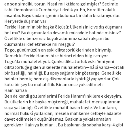
en son şimdiki, torun. Nasıl mı iktidara gelmişler? Seçimle
tabi. Demokratik Cumhuriyet dedik ya. Eh, Koreliler akıllı
insanlar. Büyük adam genini bulunca bir daha bırakmıyorlar.
Her yerde düşman var
Feride Hanım’ın bir başka ölçüsü: Ülkenizin iç ve dış düşmanı
bol mu? Bu düşmanlarla devamlı mücadele halinde misiniz?
Özellikle o benzersiz büyük adamınız sabah akşam bu
düşmanları def etmekle mi meşgul?
Togo, günümüzün en eski diktatörlüklerinden biriymiş.
Demek ki Feride Hanım bize birinci elden bilgi veriyor.
Togo’da muhalefet yok. Çünkü diktatörlük eski. Yeni yeni
diktatörlüğe giden ülkelerde muhalefetin—hâlâ varsa—ortak
bir özelliği, hainliği. Bu epey sağlam bir gösterge. Genellikle
hainler hem iç hem dış düşmanlarla işbirliği yapıyorlar. Çok
kötü bir şey bu muhaliflik. Bir an önce yok edilmeli.
Hain hafıza
Ben de kendi gözlemlerimi Feride Hanım’ınkilere ekleyeyim.
Bu ülkelerin bir başka müştereği, muhalefet mensuplarının
suça yatkınlığı. Özellikle muhalif basın böyle. Ve bunların,
normal hukukî yollardan, mesela mahkeme celbiyle adalete
davet edilmeleri düşünülemez. Baskınla yakalanmaları
gerekiyor. Hain ya bunlar… Bu baskının da sabaha karşı 4 gibi