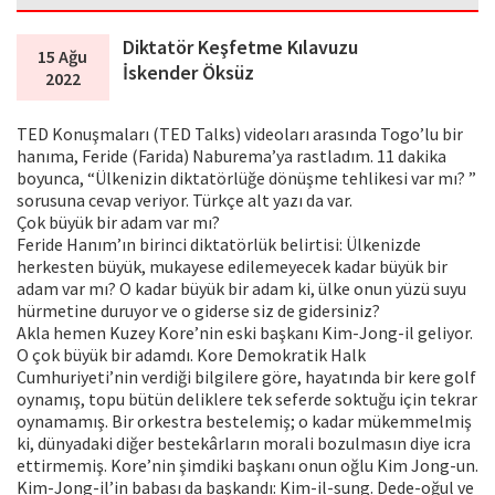
Diktatör Keşfetme Kılavuzu
15 Ağu
İskender Öksüz
2022
TED Konuşmaları (TED Talks) videoları arasında Togo’lu bir
hanıma, Feride (Farida) Naburema’ya rastladım. 11 dakika
boyunca, “Ülkenizin diktatörlüğe dönüşme tehlikesi var mı? ”
sorusuna cevap veriyor. Türkçe alt yazı da var.
Çok büyük bir adam var mı?
Feride Hanım’ın birinci diktatörlük belirtisi: Ülkenizde
herkesten büyük, mukayese edilemeyecek kadar büyük bir
adam var mı? O kadar büyük bir adam ki, ülke onun yüzü suyu
hürmetine duruyor ve o giderse siz de gidersiniz?
Akla hemen Kuzey Kore’nin eski başkanı Kim-Jong-il geliyor.
O çok büyük bir adamdı. Kore Demokratik Halk
Cumhuriyeti’nin verdiği bilgilere göre, hayatında bir kere golf
oynamış, topu bütün deliklere tek seferde soktuğu için tekrar
oynamamış. Bir orkestra bestelemiş; o kadar mükemmelmiş
ki, dünyadaki diğer bestekârların morali bozulmasın diye icra
ettirmemiş. Kore’nin şimdiki başkanı onun oğlu Kim Jong-un.
Kim-Jong-il’in babası da başkandı: Kim-il-sung. Dede-oğul ve