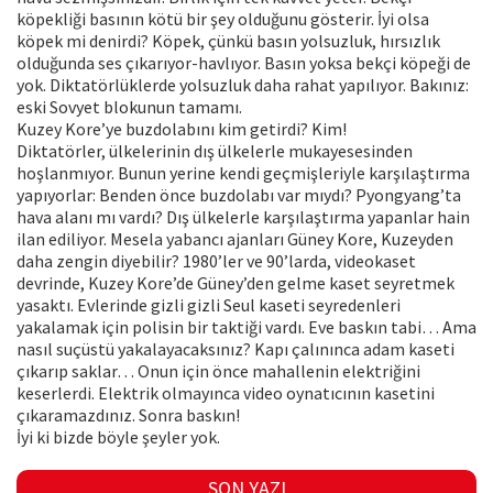
köpekliği basının kötü bir şey olduğunu gösterir. İyi olsa
köpek mi denirdi? Köpek, çünkü basın yolsuzluk, hırsızlık
olduğunda ses çıkarıyor-havlıyor. Basın yoksa bekçi köpeği de
yok. Diktatörlüklerde yolsuzluk daha rahat yapılıyor. Bakınız:
eski Sovyet blokunun tamamı.
Kuzey Kore’ye buzdolabını kim getirdi? Kim!
Diktatörler, ülkelerinin dış ülkelerle mukayesesinden
hoşlanmıyor. Bunun yerine kendi geçmişleriyle karşılaştırma
yapıyorlar: Benden önce buzdolabı var mıydı? Pyongyang’ta
hava alanı mı vardı? Dış ülkelerle karşılaştırma yapanlar hain
ilan ediliyor. Mesela yabancı ajanları Güney Kore, Kuzeyden
daha zengin diyebilir? 1980’ler ve 90’larda, videokaset
devrinde, Kuzey Kore’de Güney’den gelme kaset seyretmek
yasaktı. Evlerinde gizli gizli Seul kaseti seyredenleri
yakalamak için polisin bir taktiği vardı. Eve baskın tabi… Ama
nasıl suçüstü yakalayacaksınız? Kapı çalınınca adam kaseti
çıkarıp saklar… Onun için önce mahallenin elektriğini
keserlerdi. Elektrik olmayınca video oynatıcının kasetini
çıkaramazdınız. Sonra baskın!
İyi ki bizde böyle şeyler yok.
SON YAZI