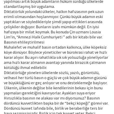
yapılması artık büyük adamların hüküm sürdüğü ülkelerde
standartlaşmış bir uygulama.
Diktatörlük yolundaki ülkeler, halkın hafızasının pek uzun
erimli olmasından hoşlanmıyor. Çünkü büyük adamın eski
yaptıkları ve söyledikleriyle şimdi yapıp ettikleri arasında
çelişkiler doğuyor. Bunların izahı mümkün değil. En iyisi
hafızaya bir milat koymak. Bu konuda Çin uzmanı Lousia
Lim’in, “Amnezi Halk Cumhuriyeti ” adlı bir kitabı bile var.
Basının ehlileştirilmesi
Muhalefet ve muhalif basın ortadan kalkınca, ülke köpeksiz
köye dönüyor. Böylece yöneticiler ve bürokrasi rahat ve hızlı
karar alıyor. Bu aşırı rahatlıkla sık sık yolsuzluğa yöneliyorlar
ama hızlı karar almanın avantajı yanında birazcık çalmanın
kötülüğü ihmal edilebilir.
Diktatörlüğe yönelen ülkelerde sözlü, yazılı, görüntülü,
velhasıl her türlü basın o güçlü ve çok büyük adamın gücünü
ve büyüklüğünü er geç anlıyor ve onu desteklemeğe başlıyor.
Ülkenin, ülkenin değilse bile kendilerinin bekası için bunu
yapmaları gerektiğini kavrıyorlar. Ayakları suya eriyor
Hırsızlıkla basının ne alakası var mı diyorsunuz? Basının
dördüncü kuvvetlikten başka bir de “bekçi köpeği” görevi var.
Dördüncü kuvvet lafında bile, birlik ve beraberliğe ters bir
hava sezmişsinizdir. Birlik için tek kuvvet yeter. Bekçi