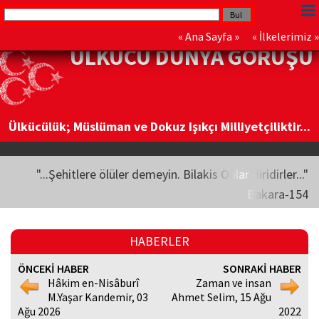
«
Ana Sayfa
» «
İlkelerimiz
»
ÜLKÜCÜ DÜNYA GÖRÜŞÜ
Ülkücülük; Müslüman ve Dokuz Işıkçı Milliyetçiliktir...
"...Şehitlere ölüler demeyin. Bilakis Onlar diridirler..."
Bakara-154
HABERLER
ÖNCEKİ HABER
SONRAKİ HABER
Hâkim en-Nisâburî
Zaman ve insan
M.Yaşar Kandemir, 03
Ahmet Selim, 15 Ağu
Ağu 2026
2022