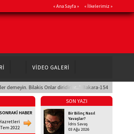
«
Ana Sayfa
» «
İlkelerimiz
»
Rİ
VİDEO GALERİ
üler demeyin. Bilakis Onlar diridirler..." Bakara-154
SON YAZI
SONRAKİ HABER
Bir Bilinç Nasıl
Yavaşlar?
Hazretleri
İdris Savaş
4 Tem 2022
03 Ağu 2026