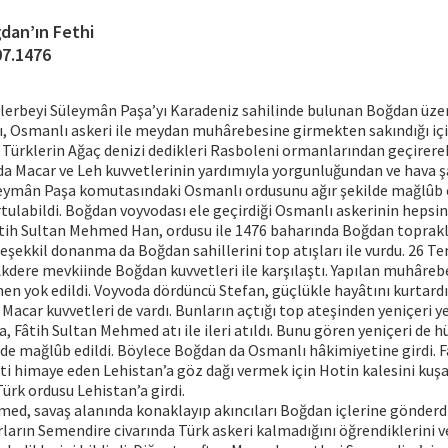
dan’ın Fethi
07.1476
ylerbeyi Süleymân Paşa’yı Karadeniz sahilinde bulunan Boğdan üze
, Osmanlı askeri ile meydan muhârebesine girmekten sakındığı için
 Türklerin Ağaç denizi dedikleri Rasboleni ormanlarından geçirere
da Macar ve Leh kuvvetlerinin yardımıyla yorgunluğundan ve hava 
eymân Paşa komutasındaki Osmanlı ordusunu ağır şekilde mağlûb 
tulabildi. Boğdan voyvodası ele geçirdiği Osmanlı askerinin hepsin
tih Sultan Mehmed Han, ordusu ile 1476 baharında Boğdan toprakla
şekkil donanma da Boğdan sahillerini top atışları ile vurdu. 26 
kdere mevkiinde Boğdan kuvvetleri ile karşılaştı. Yapılan muhâre
n yok edildi. Voyvoda dördüncü Stefan, güçlükle hayâtını kurtard
Macar kuvvetleri de vardı. Bunların açtığı top ateşinden yeniçeri y
a, Fâtih Sultan Mehmed atı ile ileri atıldı. Bunu gören yeniçeri de 
de mağlûb edildi. Böylece Boğdan da Osmanlı hâkimiyetine girdi. 
ti himaye eden Lehistan’a göz dağı vermek için Hotin kalesini kuşat
rk ordusu Lehistan’a girdi.
ed, savaş alanında konaklayıp akıncıları Boğdan içlerine gönderdi
rların Semendire civarında Türk askeri kalmadığını öğrendiklerini v