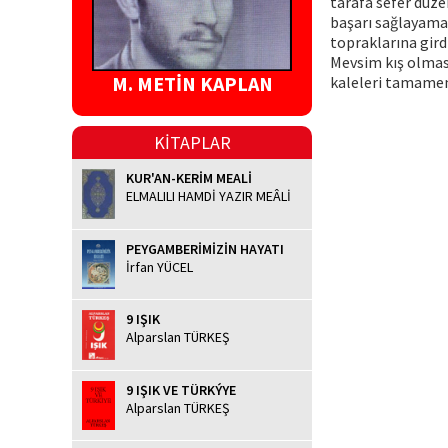
tarafa sefer düze
başarı sağlayama
topraklarına gird
Mevsim kış olması
M. METİN KAPLAN
kaleleri tamamen 
KİTAPLAR
KUR'AN-KERİM MEALİ
ELMALILI HAMDİ YAZIR MEÂLİ
PEYGAMBERİMİZİN HAYATI
İrfan YÜCEL
9 IŞIK
Alparslan TÜRKEŞ
9 IŞIK VE TÜRKÝYE
Alparslan TÜRKEŞ