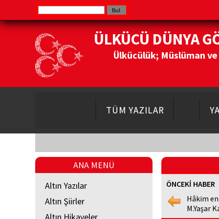
ÜLKÜCÜ DÜNYA G
Ülkücülük; Müslüman ve Do
TÜM YAZILAR
Y
ANA MENÜ
ÖNCEKİ HABER
Altın Yazılar
Hâkim en
Altın Şiirler
M.Yaşar K
Altın Hikayeler