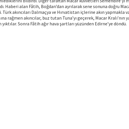
nlediklerini bildirdi. Diğer taraftan Macar kuvvetleri Semendire’yi 
dı. Haberi alan Fâtih, Boğdan’dan ayrılarak sene sonuna doğru Mac
i. Türk akıncıları Dalmaçya ve Hırvatistan içlerine akın yapmakla va
na rağmen akıncılar, buz tutan Tuna’yı geçerek, Macar Kralı’nın y
yıktılar. Sonra Fâtih ağır hava şartları yüzünden Edirne’ye döndü.