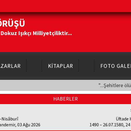
ÖRÜŞÜ
kuz Işıkçı Milliyetçiliktir...
AZARLAR
KİTAPLAR
FOTO GALE
"...Şehitlere öl
HABERLER
-Nisâburî
Üftade 
andemir, 03 Ağu 2026
1490 – 26.07.1580, 2