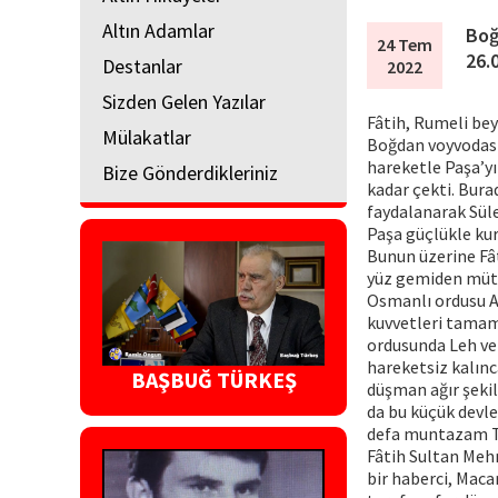
Altın Adamlar
Boğ
24 Tem
26.
Destanlar
2022
Sizden Gelen Yazılar
Fâtih, Rumeli be
Mülakatlar
Boğdan voyvodası
hareketle Paşa’yı
Bize Gönderdikleriniz
kadar çekti. Bura
faydalanarak Sül
Paşa güçlükle kur
Bunun üzerine Fâ
yüz gemiden müte
Osmanlı ordusu A
kuvvetleri tamame
ordusunda Leh ve 
hareketsiz kalınc
BAŞBUĞ TÜRKEŞ
düşman ağır şekil
da bu küçük devle
defa muntazam Tü
Fâtih Sultan Mehm
bir haberci, Maca