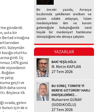
Bir önceki yazıda, Avrasya
bozkırında şekillenen üretken ve
çözüm odaklı anlayışın, İslam
medeniyetinin ilim ve kurum
rine gönderdi.
geleneğiyle buluştuğunda nasıl
büyük bir medeniyet hamlesine
, usta bir
dönüştüğünü ele almaya çalıştım.
k Berlad ırmağına
şartlarından
etti. Süleymân
YAZARLAR
i kazığa oturttu.
rına girdi. Üç
BAKİ YEŞİLOĞLU
Temmuz 1476 günü
M. Metin KAPLAN
bede voyvodanın
27 Tem 2026
ı. Boğdan
ere yatıp
hücuma geçti ve
BU SÜREÇ TÜRKİYE’Yİ
Fâtih daha sonra
NEREYE GÖTÜRÜR? HAKLI
tı. Böylece ilk
ENDİŞELERİMİZ...
Muharrem GÜNAY
ği sırada, gelen
(SIDDIKOĞLU)
e bunun için de o
27 Tem 2026