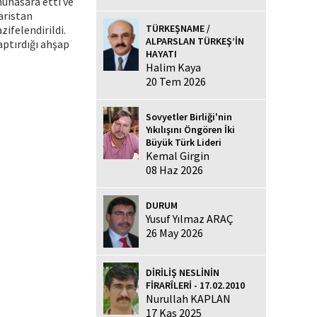
muhasara etti ve
aristan
TÜRKEŞNAME /
zifelendirildi.
ALPARSLAN TÜRKEŞ’İN
aptırdığı ahşap
HAYATI
Halim Kaya
20 Tem 2026
Sovyetler Birliği'nin
Yıkılışını Öngören İki
Büyük Türk Lideri
Kemal Girgin
08 Haz 2026
DURUM
Yusuf Yılmaz ARAÇ
26 May 2026
DİRİLİŞ NESLİNİN
FİRARÎLERİ - 17.02.2010
Nurullah KAPLAN
17 Kas 2025