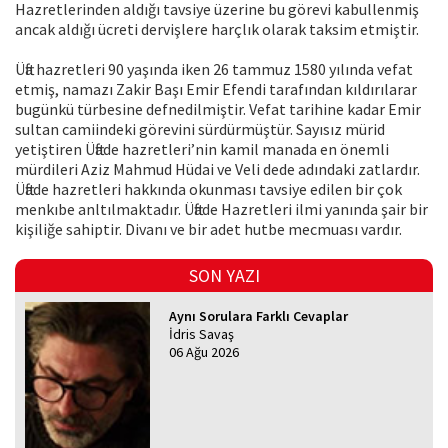
Hazretlerinden aldığı tavsiye üzerine bu görevi kabullenmiş
ancak aldığı ücreti dervişlere harçlık olarak taksim etmiştir.
Üfta hazretleri 90 yaşında iken 26 tammuz 1580 yılında vefat
etmiş, namazı Zakir Başı Emir Efendi tarafından kıldırılarar
bugünkü türbesine defnedilmiştir. Vefat tarihine kadar Emir
sultan camiindeki görevini sürdürmüştür. Sayısız mürid
yetiştiren Üftade hazretleri’nin kamil manada en önemli
mürdileri Aziz Mahmud Hüdai ve Veli dede adındaki zatlardır.
Üftade hazretleri hakkında okunması tavsiye edilen bir çok
menkıbe anltılmaktadır. Üftade Hazretleri ilmi yanında şair bir
kişiliğe sahiptir. Divanı ve bir adet hutbe mecmuası vardır.
SON YAZI
Aynı Sorulara Farklı Cevaplar
İdris Savaş
06 Ağu 2026