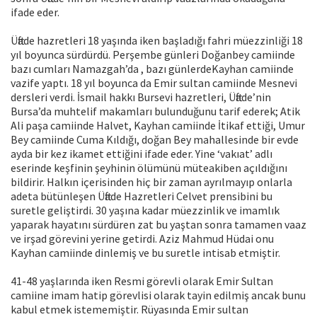
ifade eder.
Üftade hazretleri 18 yaşında iken başladığı fahri müezzinliği 18
yıl boyunca sürdürdü. Perşembe günleri Doğanbey camiinde
bazı cumları Namazgah’da , bazı günlerdeKayhan camiinde
vazife yaptı. 18 yıl boyunca da Emir sultan camiinde Mesnevi
dersleri verdi. İsmail hakkı Bursevi hazretleri, Üftade’nin
Bursa’da muhtelif makamları bulunduğunu tarif ederek; Atik
Ali paşa camiinde Halvet, Kayhan camiinde İtikaf ettiği, Umur
Bey camiinde Cuma Kıldığı, doğan Bey mahallesinde bir evde
ayda bir kez ikamet ettiğini ifade eder. Yine ‘vakıat’ adlı
eserinde keşfinin şeyhinin ölümünü müteakiben açıldığını
bildirir. Halkın içerisinden hiç bir zaman ayrılmayıp onlarla
adeta bütünleşen Üftade Hazretleri Celvet prensibini bu
suretle geliştirdi. 30 yaşına kadar müezzinlik ve imamlık
yaparak hayatını sürdüren zat bu yaştan sonra tamamen vaaz
ve irşad görevini yerine getirdi. Aziz Mahmud Hüdai onu
Kayhan camiinde dinlemiş ve bu suretle intisab etmiştir.
41-48 yaşlarında iken Resmi görevli olarak Emir Sultan
camiine imam hatip görevlisi olarak tayin edilmiş ancak bunu
kabul etmek istememiştir. Rüyasında Emir sultan