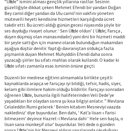
”Üftade” ismini alması gençlik yıllarına rastlar. Sesinin
güzelliğiyle dikkat çeken Mehmet Efendi bir yandan Doğan
Bey camii diğer yandan da Ulu camii’nin vakfını yöneten
mütevelli heyeti kendisine hizmetleri karşılığında ücret
takdir etti. Bu ücreti aldığı günün gecesi rüyasında şöyle bir
ses duyduğu rivayet olunur: ‘ Sen Üftade oldun’ ( Üftade; Farsça ,
düşen düşmüş olan manasındadır) yani dini bir hizmeti maddi
bir şeyle sattığın için manevi olarak bulunduğun makamdan
aşağıya düştür denilir. Yaptığı davranıştan oldukça fazla
pişmanlık duyan Mehmet Muhyiddin Efendi daha sonra
yazacağı şiirler bu sıfatı mahlas olarak kullandı. O kadar ki
Üftade sıfatı zamanla esas isminin önüne geçti.
Düzenli bir medrese eğitimi almamakla birlikte çeşitli
kaynaklarda arapça ve farsçayı iyi bildiği, tefsir, hadis, siyer,
kelam gibi ilimlere hakim olduğu bildirilir. Farsçayı sonradan
öğrenen Üftade, bununla ilgili halifelerinden Veli Dede’ye
yaşadıkları bir olaydan sonra şu kısa bilgiyi anlatır. ” Mevlana
Celaleddin Rumi gelerek ‘ Benim kitabım Mesneviyi vaazda
naklediniz’ diye buyurdular. Ben dahi, ‘ Kat’a lisan-ı Farisi
bilmezem’ deyince Hazret-i Mevlana dahi ‘ Hele sen başla, o
lisan sana münkeşif olur’ buyurdular. Veli dede o günden
sonra Üftade’nin bir Mesnevi aldırıp vaazlarında okuduğunu