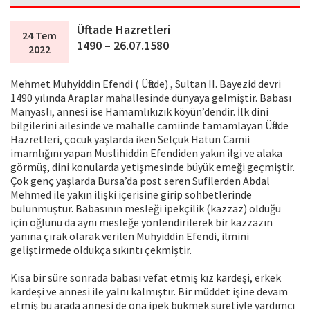
Üftade Hazretleri
24 Tem
1490 – 26.07.1580
2022
Mehmet Muhyiddin Efendi ( Üftade) , Sultan II. Bayezid devri
1490 yılında Araplar mahallesinde dünyaya gelmiştir. Babası
Manyaslı, annesi ise Hamamlıkızık köyün’dendir. İlk dini
bilgilerini ailesinde ve mahalle camiinde tamamlayan Üftade
Hazretleri, çocuk yaşlarda iken Selçuk Hatun Camii
imamlığını yapan Muslihiddin Efendiden yakın ilgi ve alaka
görmüş, dini konularda yetişmesinde büyük emeği geçmiştir.
Çok genç yaşlarda Bursa’da post seren Sufilerden Abdal
Mehmed ile yakın ilişki içerisine girip sohbetlerinde
bulunmuştur. Babasının mesleği ipekçilik (kazzaz) olduğu
için oğlunu da aynı mesleğe yönlendirilerek bir kazzazın
yanına çırak olarak verilen Muhyiddin Efendi, ilmini
geliştirmede oldukça sıkıntı çekmiştir.
Kısa bir süre sonrada babası vefat etmiş kız kardeşi, erkek
kardeşi ve annesi ile yalnı kalmıştır. Bir müddet işine devam
etmiş bu arada annesi de ona ipek bükmek suretiyle yardımcı