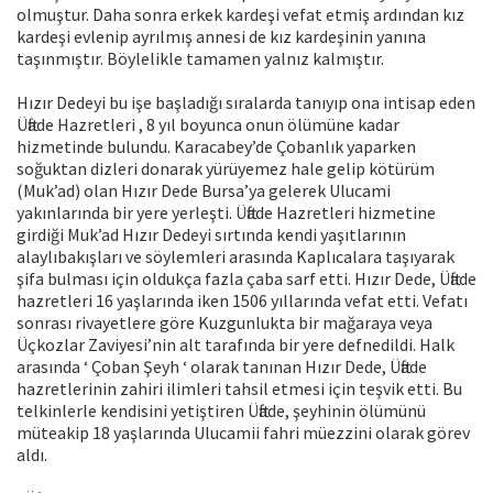
olmuştur. Daha sonra erkek kardeşi vefat etmiş ardından kız
kardeşi evlenip ayrılmış annesi de kız kardeşinin yanına
taşınmıştır. Böylelikle tamamen yalnız kalmıştır.
Hızır Dedeyi bu işe başladığı sıralarda tanıyıp ona intisap eden
Üftade Hazretleri , 8 yıl boyunca onun ölümüne kadar
hizmetinde bulundu. Karacabey’de Çobanlık yaparken
soğuktan dizleri donarak yürüyemez hale gelip kötürüm
(Muk’ad) olan Hızır Dede Bursa’ya gelerek Ulucami
yakınlarında bir yere yerleşti. Üftade Hazretleri hizmetine
girdiği Muk’ad Hızır Dedeyi sırtında kendi yaşıtlarının
alaylıbakışları ve söylemleri arasında Kaplıcalara taşıyarak
şifa bulması için oldukça fazla çaba sarf etti. Hızır Dede, Üftade
hazretleri 16 yaşlarında iken 1506 yıllarında vefat etti. Vefatı
sonrası rivayetlere göre Kuzgunlukta bir mağaraya veya
Üçkozlar Zaviyesi’nin alt tarafında bir yere defnedildi. Halk
arasında ‘ Çoban Şeyh ‘ olarak tanınan Hızır Dede, Üftade
hazretlerinin zahiri ilimleri tahsil etmesi için teşvik etti. Bu
telkinlerle kendisini yetiştiren Üftade, şeyhinin ölümünü
müteakip 18 yaşlarında Ulucamii fahri müezzini olarak görev
aldı.