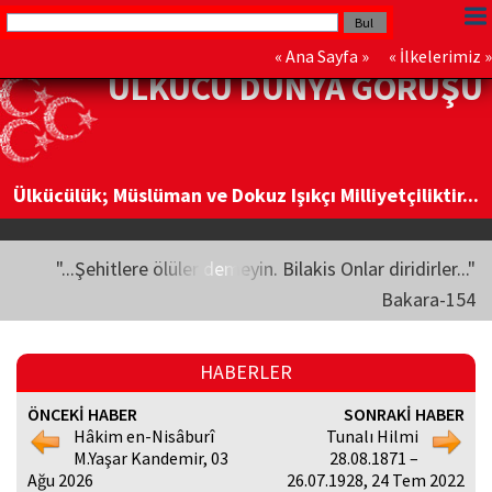
«
Ana Sayfa
» «
İlkelerimiz
»
ÜLKÜCÜ DÜNYA GÖRÜŞÜ
Ülkücülük; Müslüman ve Dokuz Işıkçı Milliyetçiliktir...
"...Şehitlere ölüler demeyin. Bilakis Onlar diridirler..."
Bakara-154
HABERLER
ÖNCEKİ HABER
SONRAKİ HABER
Hâkim en-Nisâburî
Tunalı Hilmi
M.Yaşar Kandemir, 03
28.08.1871 –
Ağu 2026
26.07.1928, 24 Tem 2022