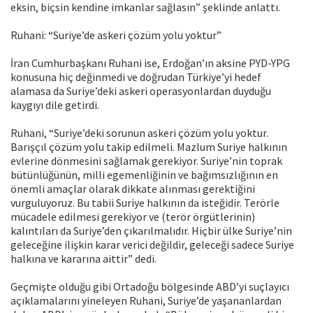
eksin, biçsin kendine imkanlar sağlasın” şeklinde anlattı.
Ruhani: “Suriye’de askeri çözüm yolu yoktur”
İran Cumhurbaşkanı Ruhani ise, Erdoğan’ın aksine PYD-YPG
konusuna hiç değinmedi ve doğrudan Türkiye’yi hedef
alamasa da Suriye’deki askeri operasyonlardan duyduğu
kaygıyı dile getirdi.
Ruhani, “Suriye’deki sorunun askeri çözüm yolu yoktur.
Barışçıl çözüm yolu takip edilmeli. Mazlum Suriye halkının
evlerine dönmesini sağlamak gerekiyor. Suriye’nin toprak
bütünlüğünün, milli egemenliğinin ve bağımsızlığının en
önemli amaçlar olarak dikkate alınması gerektiğini
vurguluyoruz. Bu tabii Suriye halkının da isteğidir. Terörle
mücadele edilmesi gerekiyor ve (terör örgütlerinin)
kalıntıları da Suriye’den çıkarılmalıdır. Hiçbir ülke Suriye’nin
geleceğine ilişkin karar verici değildir, geleceği sadece Suriye
halkına ve kararına aittir” dedi.
Geçmişte olduğu gibi Ortadoğu bölgesinde ABD’yi suçlayıcı
açıklamalarını yineleyen Ruhani, Suriye’de yaşananlardan