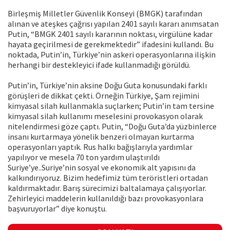
Birleşmiş Milletler Güvenlik Konseyi (BMGK) tarafından
alınan ve ateşkes çağrısı yapılan 2401 sayılı kararı anımsatan
Putin, “BMGK 2401 sayılı kararının noktası, virgülüne kadar
hayata geçirilmesi de gerekmektedir” ifadesini kullandı. Bu
noktada, Putin’in, Türkiye’nin askeri operasyonlarına ilişkin
herhangi bir destekleyici ifade kullanmadığı görüldü.
Putin’in, Türkiye’nin aksine Doğu Guta konusundaki farklı
görüşleri de dikkat çekti. Örneğin Türkiye, Şam rejimini
kimyasal silah kullanmakla suçlarken; Putin’in tam tersine
kimyasal silah kullanımı meselesini provokasyon olarak
nitelendirmesi göze çaptı. Putin, “Doğu Guta’da yüzbinlerce
insanı kurtarmaya yönelik benzeri olmayan kurtarma
operasyonları yaptık. Rus halkı bağışlarıyla yardımlar
yapılıyor ve mesela 70 ton yardım ulaştırıldı
Suriye’ye..Suriye’nin sosyal ve ekonomik alt yapısını da
kalkındırıyoruz. Bizim hedefimiz tüm teröristleri ortadan
kaldırmaktadır. Barış sürecimizi baltalamaya çalışıyorlar.
Zehirleyici maddelerin kullanıldığı bazı provokasyonlara
başvuruyorlar” diye konuştu.