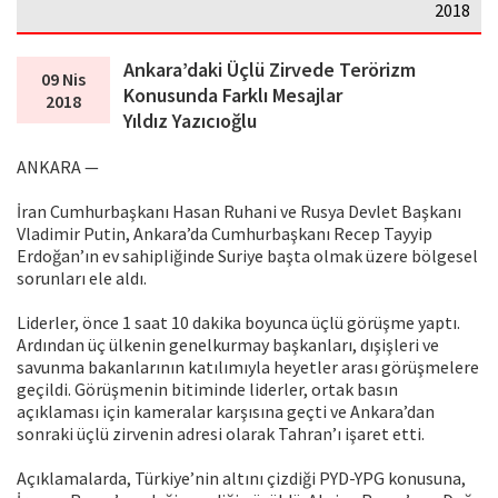
2018
Ankara’daki Üçlü Zirvede Terörizm
09 Nis
Konusunda Farklı Mesajlar
2018
Yıldız Yazıcıoğlu
ANKARA —
İran Cumhurbaşkanı Hasan Ruhani ve Rusya Devlet Başkanı
Vladimir Putin, Ankara’da Cumhurbaşkanı Recep Tayyip
Erdoğan’ın ev sahipliğinde Suriye başta olmak üzere bölgesel
sorunları ele aldı.
Liderler, önce 1 saat 10 dakika boyunca üçlü görüşme yaptı.
Ardından üç ülkenin genelkurmay başkanları, dışişleri ve
savunma bakanlarının katılımıyla heyetler arası görüşmelere
geçildi. Görüşmenin bitiminde liderler, ortak basın
açıklaması için kameralar karşısına geçti ve Ankara’dan
sonraki üçlü zirvenin adresi olarak Tahran’ı işaret etti.
Açıklamalarda, Türkiye’nin altını çizdiği PYD-YPG konusuna,