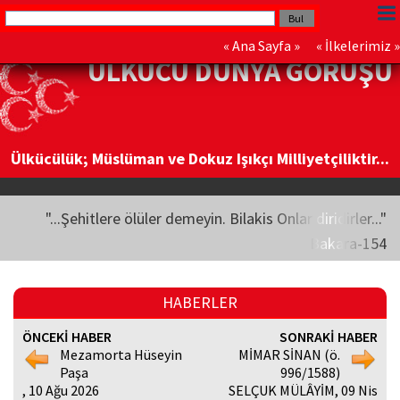
«
Ana Sayfa
» «
İlkelerimiz
»
ÜLKÜCÜ DÜNYA GÖRÜŞÜ
Ülkücülük; Müslüman ve Dokuz Işıkçı Milliyetçiliktir...
"...Şehitlere ölüler demeyin. Bilakis Onlar diridirler..."
Bakara-154
HABERLER
ÖNCEKİ HABER
SONRAKİ HABER
Mezamorta Hüseyin
MİMAR SİNAN (ö.
Paşa
996/1588)
, 10 Ağu 2026
SELÇUK MÜLÂYİM, 09 Nis