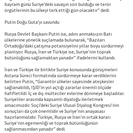
bayram günü Suriye’deki savaşın son bulduğu ve terör
örgütlerinin bu ülkeyi terk ettiği gün olacaktır” dedi.
Putin Doğu Guta’yı savundu
Rusya Devlet Başkanı Putin ise, adını anmaksızın Batı
ülkelerine yönelik suçlamada bulunarak, “Bazıları
Ortadoğu’daki çatışma potansiyelini yıllar boyu sürdürmeyi
planlıyor. Rusya, İran ve Türkiye ise, Suriye’nin toprak
bütünlüğünü sağlamaktan yanadır” ifadelerini kullandı.
İran ve Türkiye ile birlikte Suriye konusunda görüşmeleri
Astana Süreci formatında sürdürmeye karar verdiklerini
belirten Putin, “Garantör ülkeler sayesinde ateşkesler
sağlanabildi, IŞİD’in yol açtığı zararlar önemli ölçüde
hafifletildi. İç ve dış mülteciler evlerine dönmeye başladılar.
Suriyeliler arasında kapsamlı diyaloğu ilerletmek
amacımızdır. Soçi’deki Suriye Ulusal Diyalog Kongresi’nin
sonuçları da çok önemlidir ve Suriye’nin anayasası
hazırlanmalıdır. Türkiye, Rusya ve İran'ın ortak kararı
Suriye'nin egemenliği ve toprak bütünlüğünün
sağlanmasından yanadır” dedi.