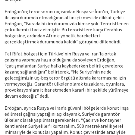
Erdoğan’ın; terör sorunu açısından Rusya ve İran’ın, Türkiye
ile aynı durumda olmadığının altını çizmesi de dikkat çekti.
Erdoğan, “Burada bizim durumuzda kimse yok. Teröristler en
çok ülkemizi taciz etmiştir. Bu teröristlere karşı Cerablus
bölgesine, ardından Afrin’e yönelik hareketleri
gerçekleştirmek durumunda kaldık” görüşünü dillendirdi.
Tel Rifat bölgesi için Türkiye’nin Rusya ve İran’la ortak
çalışma yapmaya hazır olduğunu da söyleyen Erdoğan,
“çatışmalardan Suriye halkı kaybederken belirli çevrelerce
kazanç sağlandığını” belirterek, “Ne Suriye’nin ne de
geleceğimizin üç-beş terör örgütü altında kararmasına izin
vermeyeceğiz. Garantör ülkeler olarak tuzaklara, oyunlara,
provokasyonlara itibar etmeden kararlı bir şekilde yürümeye
devam edeceğiz” dedi.
Erdoğan, ayrıca Rusya ve İran’a güvenli bölgelerde konut inşa
edilmesi çağrısı yaptığını açıklayarak, Suriye’de garantör
ülkeler olarak yapılması gerekenleri, “Çadır ve konteyner
kentlerden Suriyeliler’i kurtaralım, 500 metrekarelik yerel
mimariyle de konutlar yapalım. Konut çevresinde araziyi de