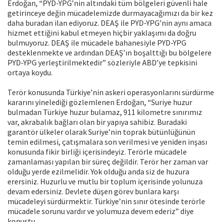
Erdoğan, “PYD-YPG’nin altındaki tüm bölgeleri güvenli hale
getirinceye değin mücadelemizde durmayacağımızı da bir kez
daha buradan ilan ediyoruz. DEAŞ ile PYD-YPG’nin aynı amaca
hizmet ettiğini kabul etmeyen hiçbir yaklaşımı da doğru
bulmuyoruz. DEAŞ ile mücadele bahanesiyle PYD-YPG
desteklenmekte ve ardından DEAŞ’ın boşalttığı bu bölgelere
PYD-YPG yerleştirilmektedir” sözleriyle ABD’ye tepkisini
ortaya koydu.
Terör konusunda Türkiye’nin askeri operasyonlarını sürdürme
kararını yinelediği gözlemlenen Erdoğan, “Suriye huzur
bulmadan Türkiye huzur bulamaz, 911 kilometre sınırımız
var, akrabalık bağları olan bir yapıya sahibiz. Buradaki
garantör ülkeler olarak Suriye’nin toprak bütünlüğünün
temin edilmesi, çatışmalara son verilmesi ve yeniden inşası
konusunda fikir birliği içerisindeyiz. Terörle mücadele
zamanlaması yapılan bir süreç değildir. Terör her zaman var
olduğu yerde ezilmelidir. Yok olduğu anda siz de huzura
erersiniz. Huzurlu ve mutlu bir toplum içerisinde yolunuza
devam edersiniz. Devlete düşen görev bunlara karşı
mücadeleyi sürdürmektir. Türkiye’nin sınır ötesinde terörle
mücadele sorunu vardır ve yolumuza devem ederiz” diye
konuştu.