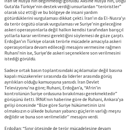
İran ve Rusya’nın değinmediği görüldü. Aksine Rusya’nın, Doğu
Guta’da Türkiye’nin destek verdiği unsurlardan “teröristler”
olarak söz ettiği ve bu bölgeye de insani yardım
götürdüklerini vurgulaması dikkat çekti. İran’ın da El-Nusra’yı
da terör örgütü olarak vurgulaması ve Suriye’nin geleceğine
askeri operasyonlarla değil halkın kendisi tarafından barışçıl
yollarla karar verilmesi gerektiğini söylemesi de göze çarptı.
Erdoğan’ın Türkiye olarak terörle mücadele amacıyla askeri
operasyonlara devam edileceği mesajını vermesine rağmen
Ruhani’nin ise, Suriye’de askeri seçeneklere son verilmesini
istediği görüldü.
Sadece ortak basın toplantısındaki açıklamalar değil basına
kapalı müzakereler sırasında da liderler arasında görüş
ayrılıkları olduğu kamuoyuna yansıdı. İran Devlet
Televizyonu’na göre; Ruhani, Erdoğan’a, “Afrin’in
kontrolünün Suriye ordusuna bırakılması gerekmektedir”
görüşünü iletti. İRNA’nın haberine göre de Ruhani, Ankara’ya
gelişi öncesinde “Bize göre Suriye hükümetinin izni
olmaksızın o ülkede bulunan yabancı güçlerin varlığı meşru
değildir ve buna son verilmelidir’’ mesajını verdi.
Erdoğan: “Sınır ötesinde de terör mücadelesine devam