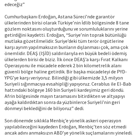
edeceğiz”
Cumhurbaşkanı Erdoğan, Astana Süreci’nde garantör
ülkelerinden birisi olarak Türkiye’nin İdlib bölgesinde 8 tane
gözlem noktasını oluşturduğunu ve sorumluluklarını yerine
getirdiğini kaydetti. Erdoğan, “Suriye’nin toprak bütünlüğü
mutlaka gözetilmelidir. Suriye’deki tüm terör örgütlerine
karşı ayrım yapılmaksızın bunların dışlanması çok, ama çok
önemlidir. DEAŞ (IŞİD) saldırılarıyla en büyük bedeli ödemiş
ülkelerden birisi de biziz. İlk önce DEAŞ’a karşı Fırat Kalkanı
Operasyonu ile mücadele ederek 2 bin kilometrelik alanı
güvenli bölge haline getirdik. Bir başka mücadeleyi de PYD-
YPG’ye karşı veriyoruz. Bilindiği gibi ülkemizde 3,5 milyon
Suriyeli sığınmacıya evsahipliği yapıyoruz. Cerablus ile El-Bab
hattındaki bölgeye 160 bin Suriyeli kardeşimiz geri döndü.
Afrin bölgesinde mayın taramasını bitirdikten ve altyapıyı
ayağa kaldırdıktan sonra da yüzbinlerce Suriyeli’nin geri
dönmeyi beklediğini de biliyoruz” dedi.
Son dönemde sıklıkla Menbiç’e yönelik askeri operasyon
yapılabileceğini kaydeden Erdoğan, Menbiç’ten söz etmedi
ancak adını anmaksızın ABD’ye yönelik suçlamalarını yineledi.