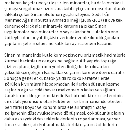
mekânın köşelerine yerleştirilen minareler, bu defa merkezî
şemayı vurgulamak üzere ana kubbeyi çeviren unsurlar olarak
dikkati çeker. Sinan okulunun güçlü izleyicisi Sedefkâr
Mehmed Ağa’nın Sultan Ahmed örneği (1609-1617) ilk ve tek
deneme olarak altı minareyle karşımıza çıkar. Sinan
uygulamalarında minarelerin sayısı kadar bu kulelerin ana
kütleyle olan boyut ilişkisi üzerinde özenle durulduğundan
yapıların şehrin siluetine katkıları ayrıca önem kazanır.
Sinan mimarisinde kütle kompozisyonu prizmatik hacimlerle
küresel hacimlerin dengesine bağlıdır. Alt yapıda toprağa
çizilen plan çizgilerinin yönlendirdiği beden duvarları
yükseldikçe çokgen kasnaklar ve yarım kürelere doğru daralır.
Sonuçta genel etki, barok ya da rokoko karakterlerde
görülen kıvrımlara hiç sapmadan ilerlerken düzgün kesme
taşların ağır ve ciddi havası malzemenin kalıcı ve sağlam
karakterini dile getirmektedir. Bu bütündeki örtü sisteminin
en etkileyici unsuru olan kubbeler Türk mimarisinde öteden
beri farklı boyut ve konumlarda ele alınmıştır. Yatay
gelişmenin düşey yükselmeye dönüşmesi, çok sütunlu planın
daha az sayıdaki desteklerle derlenip toparlanması, yer yer
tonoz ve düz çatı kullanılmakla birlikte yarım kubbelerin