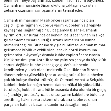
benimsenmeye başlanması, kubbenin adım adım büyümesi,
Osmanlı mimarisinde Sinan okuluna yaklaşmakta olan
gelişme çizgisinin son aşamalarını temsil eder.
Osmanlı mimarisinin klasik öncesi aşamalarında plan
çeşitliliğine rağmen kubbe ve yarım kubbelerin alt yapıyla
kaynaşması sağlanmıştır. Bu bağlamda Bizans-Osmanlı
ayırımı örtü unsurlarında da kendini belli eder. Sinan’ın sıkça
gözlemleme fırsatı bulduğu Bizans mimarisi bir kubbe
mimarisi değildir. Bir başka deyişle bu küresel eleman mimari
gelişmede büyük ve etkili olabilecek bir örtü konumuna
gelmemiştir. Ayasofya dışında kubbe çapları âdeta ısrarla
küçük tutulmuştur. Üstelik sorun yalnızca çap ya da büyüklük
sorunu değildir. Kubbe kasnağı çoğu defa kubbenin
kendisinden yüksek olabilmektedir. Özellikle son Bizans
döneminde bu yükseklik iyice artarak görüntü bir kubbeden
çok bir kuleye dönüştürülmüştür. Osmanlı ve hatta Selçuklu
kubbelerinde kasnağın hemen daima mâkul bir yükseklikte
tutulduğu, kubbe ile ana kütle arasında daha olumlu bir geçiş
sağlandığı görülür. Ayrıca bu unsur yarım kubbelere bölünüp
üretilmiş, hâkim örtü sistemi olarak ana kubbe ve onun
parçaları halinde basamaklandırma da sağlanmıştır.