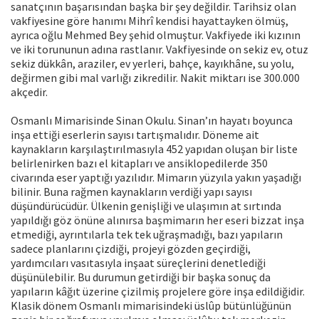
sanatçının başarısından başka bir şey değildir. Tarihsiz olan
vakfiyesine göre hanımı Mihrî kendisi hayattayken ölmüş,
ayrıca oğlu Mehmed Bey şehid olmuştur. Vakfiyede iki kızının
ve iki torununun adına rastlanır. Vakfiyesinde on sekiz ev, otuz
sekiz dükkân, araziler, ev yerleri, bahçe, kayıkhâne, su yolu,
değirmen gibi mal varlığı zikredilir. Nakit miktarı ise 300.000
akçedir.
Osmanlı Mimarisinde Sinan Okulu. Sinan’ın hayatı boyunca
inşa ettiği eserlerin sayısı tartışmalıdır. Döneme ait
kaynakların karşılaştırılmasıyla 452 yapıdan oluşan bir liste
belirlenirken bazı el kitapları ve ansiklopedilerde 350
civarında eser yaptığı yazılıdır. Mimarın yüzyıla yakın yaşadığı
bilinir. Buna rağmen kaynakların verdiği yapı sayısı
düşündürücüdür. Ülkenin genişliği ve ulaşımın at sırtında
yapıldığı göz önüne alınırsa başmimarın her eseri bizzat inşa
etmediği, ayrıntılarla tek tek uğraşmadığı, bazı yapıların
sadece planlarını çizdiği, projeyi gözden geçirdiği,
yardımcıları vasıtasıyla inşaat süreçlerini denetlediği
düşünülebilir. Bu durumun getirdiği bir başka sonuç da
yapıların kâğıt üzerine çizilmiş projelere göre inşa edildiğidir.
Klasik dönem Osmanlı mimarisindeki üslûp bütünlüğünün