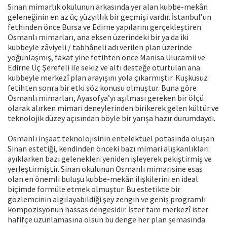
Sinan mimarlık okulunun arkasında yer alan kubbe-mekân
geleneğinin en az üç yüzyıllık bir geçmişi vardır. İstanbul’un
fethinden önce Bursa ve Edirne yapılarını gerçekleştiren
Osmanlı mimarları, ana eksen üzerindeki bir ya da iki
kubbeyle zâviyeli / tabhâneli adı verilen plan üzerinde
yoğunlaşmış, fakat yine fetihten önce Manisa Ulucamii ve
Edirne Üç Şerefeli ile sekiz ve altı desteğe oturtulan ana
kubbeyle merkezî plan arayışını yola çıkarmıştır. Kuşkusuz
fetihten sonra bir etki söz konusu olmuştur. Buna göre
Osmanlı mimarları, Ayasofya’yı aşılması gereken bir ölçü
olarak alırken mimari deneylerinden birikerek gelen kültür ve
teknolojik düzey açısından böyle bir yarışa hazır durumdaydı.
Osmanlı inşaat teknolojisinin entelektüel potasında oluşan
Sinan estetiği, kendinden önceki bazı mimari alışkanlıkları
ayıklarken bazı gelenekleri yeniden işleyerek pekiştirmiş ve
yerleştirmiştir. Sinan okulunun Osmanlı mimarisine esas
olan en önemli buluşu kubbe-mekân ilişkilerini en ideal
biçimde formüle etmek olmuştur. Bu estetikte bir
gözlemcinin algılayabildiği şey zengin ve geniş programlı
kompozisyonun hassas dengesidir. İster tam merkezî ister
hafifçe uzunlamasına olsun bu denge her plan şemasında