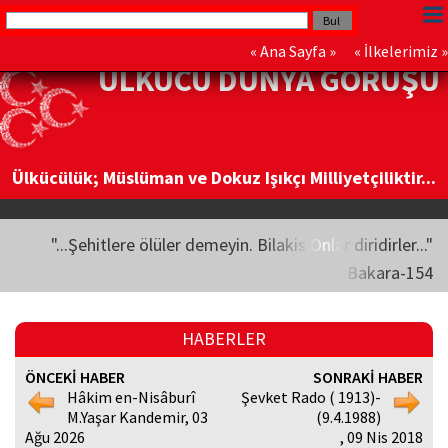
«
Ana Sayfa
» «
İlkelerimiz
»
ÜLKÜCÜ DÜNYA GÖRÜŞÜ
Ülkücülük; Müslüman ve Dokuz Işıkçı Milliyetçiliktir...
"...Şehitlere ölüler demeyin. Bilakis Onlar diridirler..."
Bakara-154
HABERLER
ÖNCEKİ HABER
SONRAKİ HABER
Hâkim en-Nisâburî
Şevket Rado ( 1913)-
M.Yaşar Kandemir, 03
(9.4.1988)
Ağu 2026
, 09 Nis 2018