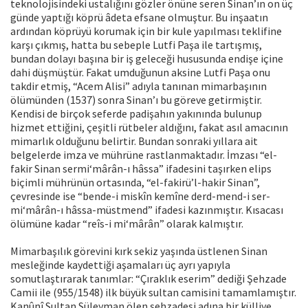
teknolojisindeki ustalığını gözler önüne seren Sinan’ın on üç
günde yaptığı köprü âdeta efsane olmuştur. Bu inşaatın
ardından köprüyü korumak için bir kule yapılması teklifine
karşı çıkmış, hatta bu sebeple Lutfi Paşa ile tartışmış,
bundan dolayı başına bir iş geleceği hususunda endişe içine
dahi düşmüştür. Fakat umduğunun aksine Lutfi Paşa onu
takdir etmiş, “Acem Alisi” adıyla tanınan mimarbaşının
ölümünden (1537) sonra Sinan’ı bu göreve getirmiştir.
Kendisi de birçok seferde padişahın yakınında bulunup
hizmet ettiğini, çeşitli rütbeler aldığını, fakat asıl amacının
mimarlık olduğunu belirtir. Bundan sonraki yıllara ait
belgelerde imza ve mührüne rastlanmaktadır. İmzası “el-
fakir Sinan sermi‘mârân-ı hâssa” ifadesini taşırken elips
biçimli mührünün ortasında, “el-fakirü’l-hakir Sinan”,
çevresinde ise “bende-i miskîn kemîne derd-mend-i ser-
mi‘mârân-ı hâssa-müstmend” ifadesi kazınmıştır. Kısacası
ölümüne kadar “reîs-i mi‘mârân” olarak kalmıştır.
Mimarbaşılık görevini kırk sekiz yaşında üstlenen Sinan
mesleğinde kaydettiği aşamaları üç ayrı yapıyla
somutlaştırarak tanımlar: “Çıraklık eserim” dediği Şehzade
Camii ile (955/1548) ilk büyük sultan camisini tamamlamıştır.
Kanûnî Sultan Süleyman ölen şehzadesi adına bir külliye