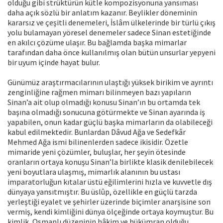
olduğu gibi strüktürün kütle kompozisyonuna yansıması
daha açık sözlü bir anlatım kazanır. Beylikler döneminin
kararsız ve çeşitli denemeleri, İslâm ülkelerinde bir türlü çıkış
yolu bulamayan yöresel denemeler sadece Sinan estetiğinde
en akılcı çözüme ulaşır. Bu bağlamda başka mimarlar
tarafından daha önce kullanılmış olan bütün unsurlar yepyeni
bir uyum içinde hayat bulur.
Günümüz araştırmacılarının ulaştığı yüksek birikim ve ayrıntı
zenginliğine rağmen mimarı bilinmeyen bazı yapıların
Sinan’a ait olup olmadığı konusu Sinan’ın bu ortamda tek
başına olmadığı sonucuna götürmekte ve Sinan ayarında iş
yapabilen, onun kadar güçlü başka mimarların da olabileceği
kabul edilmektedir. Bunlardan Dâvud Ağa ve Sedefkâr
Mehmed Ağa ismi bilinenlerden sadece ikisidir. Özetle
mimaride yeni çözümler, buluşlar, her şeyin ötesinde
oranların ortaya konuşu Sinan’la birlikte klasik denilebilecek
yeni boyutlara ulaşmış, mimarlık alanının bu ustası
imparatorluğun kıtalar üstü eğilimlerini hızla ve kuvvetle dış
dünyaya yansıtmıştır. Bu üslûp, özellikle en güçlü tarzda
yerleştiği eyalet ve şehirler üzerinde biçimler anarşisine son
vermiş, kendi kimliğini dünya ölçeğinde ortaya koymuştur. Bu
kimlik, Osmanlı düzeninin hâkim ve hükümran olduğu