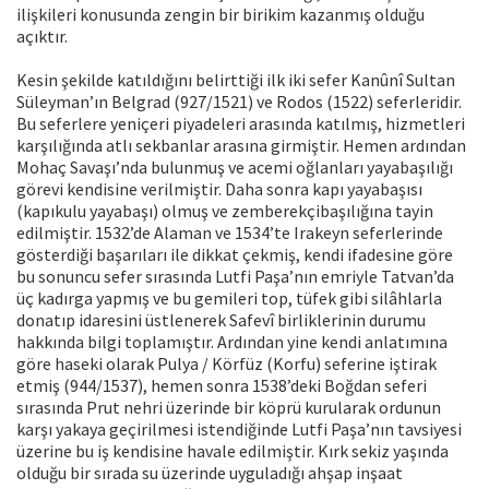
ilişkileri konusunda zengin bir birikim kazanmış olduğu
açıktır.
Kesin şekilde katıldığını belirttiği ilk iki sefer Kanûnî Sultan
Süleyman’ın Belgrad (927/1521) ve Rodos (1522) seferleridir.
Bu seferlere yeniçeri piyadeleri arasında katılmış, hizmetleri
karşılığında atlı sekbanlar arasına girmiştir. Hemen ardından
Mohaç Savaşı’nda bulunmuş ve acemi oğlanları yayabaşılığı
görevi kendisine verilmiştir. Daha sonra kapı yayabaşısı
(kapıkulu yayabaşı) olmuş ve zemberekçibaşılığına tayin
edilmiştir. 1532’de Alaman ve 1534’te Irakeyn seferlerinde
gösterdiği başarıları ile dikkat çekmiş, kendi ifadesine göre
bu sonuncu sefer sırasında Lutfi Paşa’nın emriyle Tatvan’da
üç kadırga yapmış ve bu gemileri top, tüfek gibi silâhlarla
donatıp idaresini üstlenerek Safevî birliklerinin durumu
hakkında bilgi toplamıştır. Ardından yine kendi anlatımına
göre haseki olarak Pulya / Körfüz (Korfu) seferine iştirak
etmiş (944/1537), hemen sonra 1538’deki Boğdan seferi
sırasında Prut nehri üzerinde bir köprü kurularak ordunun
karşı yakaya geçirilmesi istendiğinde Lutfi Paşa’nın tavsiyesi
üzerine bu iş kendisine havale edilmiştir. Kırk sekiz yaşında
olduğu bir sırada su üzerinde uyguladığı ahşap inşaat