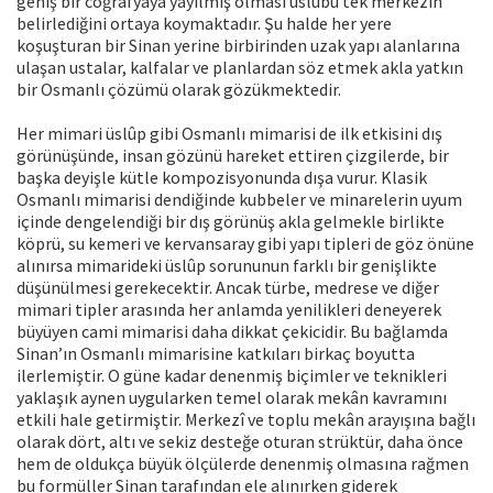
geniş bir coğrafyaya yayılmış olması üslûbu tek merkezin
belirlediğini ortaya koymaktadır. Şu halde her yere
koşuşturan bir Sinan yerine birbirinden uzak yapı alanlarına
ulaşan ustalar, kalfalar ve planlardan söz etmek akla yatkın
bir Osmanlı çözümü olarak gözükmektedir.
Her mimari üslûp gibi Osmanlı mimarisi de ilk etkisini dış
görünüşünde, insan gözünü hareket ettiren çizgilerde, bir
başka deyişle kütle kompozisyonunda dışa vurur. Klasik
Osmanlı mimarisi dendiğinde kubbeler ve minarelerin uyum
içinde dengelendiği bir dış görünüş akla gelmekle birlikte
köprü, su kemeri ve kervansaray gibi yapı tipleri de göz önüne
alınırsa mimarideki üslûp sorununun farklı bir genişlikte
düşünülmesi gerekecektir. Ancak türbe, medrese ve diğer
mimari tipler arasında her anlamda yenilikleri deneyerek
büyüyen cami mimarisi daha dikkat çekicidir. Bu bağlamda
Sinan’ın Osmanlı mimarisine katkıları birkaç boyutta
ilerlemiştir. O güne kadar denenmiş biçimler ve teknikleri
yaklaşık aynen uygularken temel olarak mekân kavramını
etkili hale getirmiştir. Merkezî ve toplu mekân arayışına bağlı
olarak dört, altı ve sekiz desteğe oturan strüktür, daha önce
hem de oldukça büyük ölçülerde denenmiş olmasına rağmen
bu formüller Sinan tarafından ele alınırken giderek