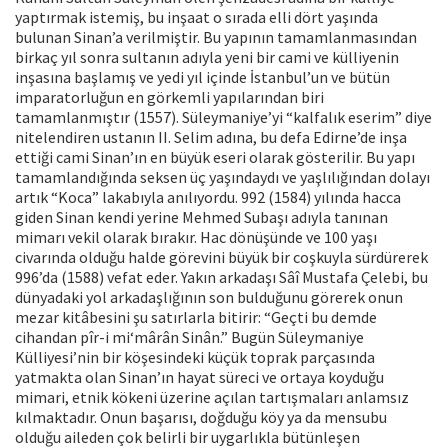
yaptırmak istemiş, bu inşaat o sırada elli dört yaşında
bulunan Sinan’a verilmiştir. Bu yapının tamamlanmasından
birkaç yıl sonra sultanın adıyla yeni bir cami ve külliyenin
inşasına başlamış ve yedi yıl içinde İstanbul’un ve bütün
imparatorluğun en görkemli yapılarından biri
tamamlanmıştır (1557). Süleymaniye’yi “kalfalık eserim” diye
nitelendiren ustanın II. Selim adına, bu defa Edirne’de inşa
ettiği cami Sinan’ın en büyük eseri olarak gösterilir. Bu yapı
tamamlandığında seksen üç yaşındaydı ve yaşlılığından dolayı
artık “Koca” lakabıyla anılıyordu. 992 (1584) yılında hacca
giden Sinan kendi yerine Mehmed Subaşı adıyla tanınan
mimarı vekil olarak bırakır. Hac dönüşünde ve 100 yaşı
civarında olduğu halde görevini büyük bir coşkuyla sürdürerek
996’da (1588) vefat eder. Yakın arkadaşı Sâî Mustafa Çelebi, bu
dünyadaki yol arkadaşlığının son bulduğunu görerek onun
mezar kitâbesini şu satırlarla bitirir: “Geçti bu demde
cihandan pîr-i mi‘mârân Sinân.” Bugün Süleymaniye
Külliyesi’nin bir köşesindeki küçük toprak parçasında
yatmakta olan Sinan’ın hayat süreci ve ortaya koyduğu
mimari, etnik kökeni üzerine açılan tartışmaları anlamsız
kılmaktadır. Onun başarısı, doğduğu köy ya da mensubu
olduğu aileden çok belirli bir uygarlıkla bütünleşen