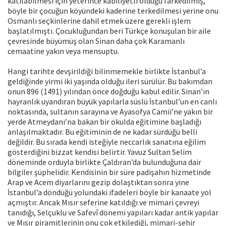
katılabilmesi için yeterince kabiliyetli olduğu farkedilmiş,
böyle bir çocuğun köyündeki kaderine terkedilmesi yerine onu
Osmanlı seçkinlerine dahil etmek üzere gerekli işlem
başlatılmıştı. Çocukluğundan beri Türkçe konuşulan bir aile
çevresinde büyümüş olan Sinan daha çok Karamanlı
cemaatine yakın veya mensuptu.
Hangi tarihte devşirildiği bilinmemekle birlikte İstanbul’a
geldiğinde yirmi iki yaşında olduğu ileri sürülür. Bu bakımdan
onun 896 (1491) yılından önce doğduğu kabul edilir. Sinan’ın
hayranlık uyandıran büyük yapılarla süslü İstanbul’un en canlı
noktasında, sultanın sarayına ve Ayasofya Camii’ne yakın bir
yerde Atmeydanı’na bakan bir okulda eğitimine başladığı
anlaşılmaktadır. Bu eğitiminin de ne kadar sürdüğü belli
değildir. Bu sırada kendi isteğiyle neccarlık sanatına eğilim
gösterdiğini bizzat kendisi belirtir. Yavuz Sultan Selim
döneminde orduyla birlikte Çaldıran’da bulunduğuna dair
bilgiler şüphelidir. Kendisinin bir süre padişahın hizmetinde
Arap ve Acem diyarlarını gezip dolaştıktan sonra yine
İstanbul’a döndüğü yolundaki ifadeleri böyle bir kanaate yol
açmıştır. Ancak Mısır seferine katıldığı ve mimari çevreyi
tanıdığı, Selçuklu ve Safevî dönemi yapıları kadar antik yapılar
ve Mısır piramitlerinin onu çok etkilediği, mimari-şehir