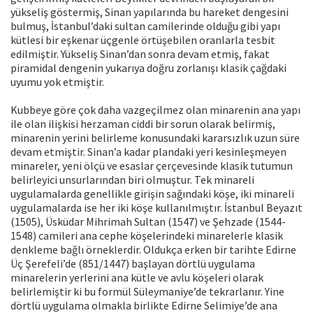
yükseliş göstermiş, Sinan yapılarında bu hareket dengesini
bulmuş, İstanbul’daki sultan camilerinde olduğu gibi yapı
kütlesi bir eşkenar üçgenle örtüşebilen oranlarla tesbit
edilmiştir. Yükseliş Sinan’dan sonra devam etmiş, fakat
piramidal dengenin yukarıya doğru zorlanışı klasik çağdaki
uyumu yok etmiştir.
Kubbeye göre çok daha vazgeçilmez olan minarenin ana yapı
ile olan ilişkisi herzaman ciddi bir sorun olarak belirmiş,
minarenin yerini belirleme konusundaki kararsızlık uzun süre
devam etmiştir. Sinan’a kadar plandaki yeri kesinleşmeyen
minareler, yeni ölçü ve esaslar çerçevesinde klasik tutumun
belirleyici unsurlarından biri olmuştur. Tek minareli
uygulamalarda genellikle girişin sağındaki köşe, iki minareli
uygulamalarda ise her iki köşe kullanılmıştır. İstanbul Beyazıt
(1505), Üsküdar Mihrimah Sultan (1547) ve Şehzade (1544-
1548) camileri ana cephe köşelerindeki minarelerle klasik
denkleme bağlı örneklerdir. Oldukça erken bir tarihte Edirne
Üç Şerefeli’de (851/1447) başlayan dörtlü uygulama
minarelerin yerlerini ana kütle ve avlu köşeleri olarak
belirlemiştir ki bu formül Süleymaniye’de tekrarlanır. Yine
dörtlü uygulama olmakla birlikte Edirne Selimiye’de ana