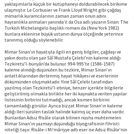
yaklaşımlarla küçük bir kütüphaneyi doldurabilecek birikime
ulaşmıştır. Le Corbusier ve Frank Lloyd Wright gibi çağdaş
mimarlık kuramcılarının zaman zaman onun adını
hayranlıkla anmaları yanında V. da Osa adlı yazarın Sinan: The
Turkish Michelangelo başlıklı romanı da (New York 1982)
bunlara eklenirse büyük ustanın dünya ölçeğinde yeterince
tanınmış olduğu söylenebilir.
Mimar Sinan’ın hayatıyla ilgili en geniş bilgiler, çağdaşı ve
yakın dostu olan şair Sâî Mustafa Çelebi’nin kaleme aldığı
Tezkiretü’l-bünyân’da bulunur. 994-995’te (1586-1587)
kaleme alındığı düşünülen bu tezkire, Mimar Sinan’ın
anlattıklarından derlenmiş hayat hikâyesi ve eserlerinin
dökümünden oluşmaktadır. Yine Sâî Çelebi tarafından
yazılmış olan Tezkiretü’l-ebniye, benzer içerikte bilgilerle
geliştirilmiş olmakla birlikte her iki kaynakta verilen yapılar
listesinin birbirini tutmadığı, ancak kısmen birbirini
tamamladığı görülür. Ayrıca bizzat Mimar Sinan’ın kaleme
aldığı ileri sürülen taslak halinde kalmış üç eser daha vardır.
Bunlardan Adsız Risâle olarak bilinen nüsha muhtemelen
Mimar Sinan’ın yazmayı düşündüğü biyografisinin fihristi
niteliği taşır. Risâle-i Mi‘mâriyye adlı eser ise Adsız Risâle’nin