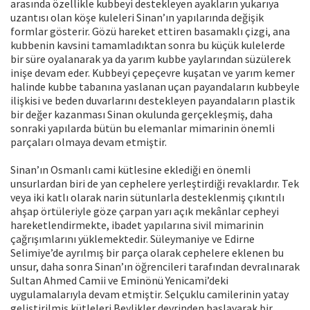
arasında özellikle kubbeyi destekleyen ayakların yukarıya
uzantısı olan köşe kuleleri Sinan’ın yapılarında değişik
formlar gösterir. Gözü hareket ettiren basamaklı çizgi, ana
kubbenin kavsini tamamladıktan sonra bu küçük kulelerde
bir süre oyalanarak ya da yarım kubbe yaylarından süzülerek
inişe devam eder. Kubbeyi çepeçevre kuşatan ve yarım kemer
halinde kubbe tabanına yaslanan uçan payandaların kubbeyle
ilişkisi ve beden duvarlarını destekleyen payandaların plastik
bir değer kazanması Sinan okulunda gerçekleşmiş, daha
sonraki yapılarda bütün bu elemanlar mimarinin önemli
parçaları olmaya devam etmiştir.
Sinan’ın Osmanlı cami kütlesine eklediği en önemli
unsurlardan biri de yan cephelere yerleştirdiği revaklardır. Tek
veya iki katlı olarak narin sütunlarla desteklenmiş çıkıntılı
ahşap örtüleriyle göze çarpan yarı açık mekânlar cepheyi
hareketlendirmekte, ibadet yapılarına sivil mimarinin
çağrışımlarını yüklemektedir. Süleymaniye ve Edirne
Selimiye’de ayrılmış bir parça olarak cephelere eklenen bu
unsur, daha sonra Sinan’ın öğrencileri tarafından devralınarak
Sultan Ahmed Camii ve Eminönü Yenicami’deki
uygulamalarıyla devam etmiştir. Selçuklu camilerinin yatay
geliştirilmiş kütleleri Beylikler devrinden başlayarak bir