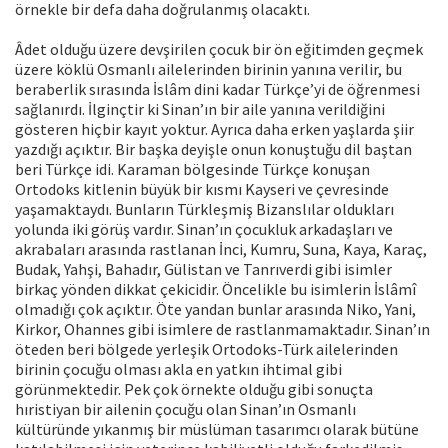
örnekle bir defa daha doğrulanmış olacaktı.
Âdet olduğu üzere devşirilen çocuk bir ön eğitimden geçmek
üzere köklü Osmanlı ailelerinden birinin yanına verilir, bu
beraberlik sırasında İslâm dini kadar Türkçe’yi de öğrenmesi
sağlanırdı. İlginçtir ki Sinan’ın bir aile yanına verildiğini
gösteren hiçbir kayıt yoktur. Ayrıca daha erken yaşlarda şiir
yazdığı açıktır. Bir başka deyişle onun konuştuğu dil baştan
beri Türkçe idi. Karaman bölgesinde Türkçe konuşan
Ortodoks kitlenin büyük bir kısmı Kayseri ve çevresinde
yaşamaktaydı. Bunların Türkleşmiş Bizanslılar oldukları
yolunda iki görüş vardır. Sinan’ın çocukluk arkadaşları ve
akrabaları arasında rastlanan İnci, Kumru, Suna, Kaya, Karaç,
Budak, Yahşi, Bahadır, Gülistan ve Tanrıverdi gibi isimler
birkaç yönden dikkat çekicidir. Öncelikle bu isimlerin İslâmî
olmadığı çok açıktır. Öte yandan bunlar arasında Niko, Yani,
Kirkor, Ohannes gibi isimlere de rastlanmamaktadır. Sinan’ın
öteden beri bölgede yerleşik Ortodoks-Türk ailelerinden
birinin çocuğu olması akla en yatkın ihtimal gibi
görünmektedir. Pek çok örnekte olduğu gibi sonuçta
hıristiyan bir ailenin çocuğu olan Sinan’ın Osmanlı
kültüründe yıkanmış bir müslüman tasarımcı olarak bütüne