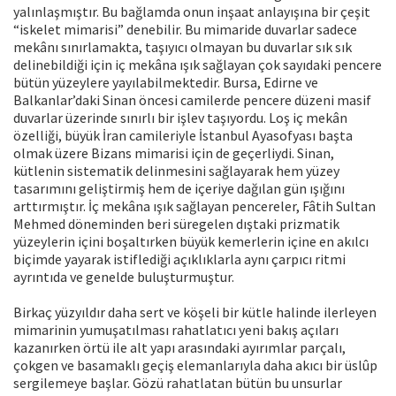
yalınlaşmıştır. Bu bağlamda onun inşaat anlayışına bir çeşit
“iskelet mimarisi” denebilir. Bu mimaride duvarlar sadece
mekânı sınırlamakta, taşıyıcı olmayan bu duvarlar sık sık
delinebildiği için iç mekâna ışık sağlayan çok sayıdaki pencere
bütün yüzeylere yayılabilmektedir. Bursa, Edirne ve
Balkanlar’daki Sinan öncesi camilerde pencere düzeni masif
duvarlar üzerinde sınırlı bir işlev taşıyordu. Loş iç mekân
özelliği, büyük İran camileriyle İstanbul Ayasofyası başta
olmak üzere Bizans mimarisi için de geçerliydi. Sinan,
kütlenin sistematik delinmesini sağlayarak hem yüzey
tasarımını geliştirmiş hem de içeriye dağılan gün ışığını
arttırmıştır. İç mekâna ışık sağlayan pencereler, Fâtih Sultan
Mehmed döneminden beri süregelen dıştaki prizmatik
yüzeylerin içini boşaltırken büyük kemerlerin içine en akılcı
biçimde yayarak istiflediği açıklıklarla aynı çarpıcı ritmi
ayrıntıda ve genelde buluşturmuştur.
Birkaç yüzyıldır daha sert ve köşeli bir kütle halinde ilerleyen
mimarinin yumuşatılması rahatlatıcı yeni bakış açıları
kazanırken örtü ile alt yapı arasındaki ayırımlar parçalı,
çokgen ve basamaklı geçiş elemanlarıyla daha akıcı bir üslûp
sergilemeye başlar. Gözü rahatlatan bütün bu unsurlar