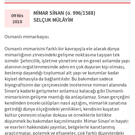
MİMAR SİNAN (ö. 996/1588)
09 Nis
SELÇUK MÜLÂYİM
2018
Osmanlı mimarbaşısı.
Osmanlı mimarisini farklı bir kavrayışla ele alarak dünya
mimarlığının zirvesindeki gelişme noktasına taşıyan tek
isimdir. Şehircilik, işletme yönetimi ve en genel anlamda yapı
alanının örgütlenmesinde adını en çok duyuran kişi olması,
beslenip dayandığı toplumsal alt yapı ve kurumlar kadar
kişisel dehasıyla da bağlantılıdır. Bu bakımdan sadece
biyografisinin dar çerçevesinde incelenirse mimari alanında
Sinan’a kadarki gelişmeler anlamsız kalacağı gibi Osmanlı
mimarisinin gelişme mantığı da anlaşılamaz. Sinan gerçeğini
kendinden önceki üslûpları nasıl aştığını, mimarlık sanatına
getirdiği dünya ölçeğindeki yenilikleri, kendisini kuşatan
kültür çevresini olaylar dokusu ve örneklerle birlikte
düşünmek bu bakımdan kaçınılmazdır. Mimar Sinan’ın hayatı
ve eserleri hakkındaki yayınlar, belgelerle kanıtlanmış
araştırmalar, polemik ve efsaneler, çok farklı düzeylerdeki