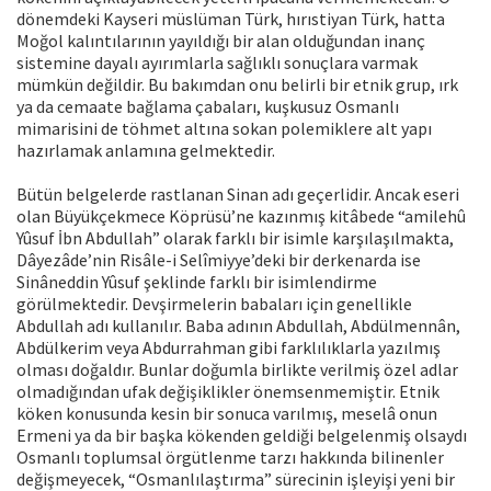
dönemdeki Kayseri müslüman Türk, hırıstiyan Türk, hatta
Moğol kalıntılarının yayıldığı bir alan olduğundan inanç
sistemine dayalı ayırımlarla sağlıklı sonuçlara varmak
mümkün değildir. Bu bakımdan onu belirli bir etnik grup, ırk
ya da cemaate bağlama çabaları, kuşkusuz Osmanlı
mimarisini de töhmet altına sokan polemiklere alt yapı
hazırlamak anlamına gelmektedir.
Bütün belgelerde rastlanan Sinan adı geçerlidir. Ancak eseri
olan Büyükçekmece Köprüsü’ne kazınmış kitâbede “amilehû
Yûsuf İbn Abdullah” olarak farklı bir isimle karşılaşılmakta,
Dâyezâde’nin Risâle-i Selîmiyye’deki bir derkenarda ise
Sinâneddin Yûsuf şeklinde farklı bir isimlendirme
görülmektedir. Devşirmelerin babaları için genellikle
Abdullah adı kullanılır. Baba adının Abdullah, Abdülmennân,
Abdülkerim veya Abdurrahman gibi farklılıklarla yazılmış
olması doğaldır. Bunlar doğumla birlikte verilmiş özel adlar
olmadığından ufak değişiklikler önemsenmemiştir. Etnik
köken konusunda kesin bir sonuca varılmış, meselâ onun
Ermeni ya da bir başka kökenden geldiği belgelenmiş olsaydı
Osmanlı toplumsal örgütlenme tarzı hakkında bilinenler
değişmeyecek, “Osmanlılaştırma” sürecinin işleyişi yeni bir