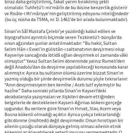
biraz daha geliştirilmiş, fakat yarım bırakılmış şekli
olmalıdır. Tuhfetü’l-mi‘mârîn de bu ikisine benzerlik gösterir
ve Risâle-i Mi‘mâriyye’nin geliştirilmiş edisyonu niteliğindedir
(bu üç nüsha da TSMA, nr. D. 1461’de bir arada bulunmaktadır).
Sinan’ın Sâî Mustafa Çelebi’ye yazdırdığı kabul edilen ve
biyografisini ayrıntılı biçimde veren Tezkiretü’l-bünyân’da
onun ağzından şunlar anlatılmaktadır: “Bu hakir, Sultan
Selim Hân-ı Evvel’in gülistân-ı saltanatının devşirmesi olup
Kayseriye sancağında ibtidâ oğlan devşirmek ol zamanda vâki
olmuştur.” Yavuz Sultan Selim döneminde yalnız Rumeli’den
değil Anadolu’dan da devşirme yapılabileceği konusunda karar
alınmıştır. Ayrıca bu sultanın ölümü üzerine bizzat Sinan’ın
yazmış olduğu bir şiirde devşirmelik durumu şöyle tekrarlanır:
“Anın devşirmesiyem ben kemîne / Aceb lutf eylemiştir bu
hazîne.” Daha sonraki yıllarda Sinan’ın Kayseri’deki
akrabalarıyla yazışmaları ve ilişkileri devam ettiğinden
belgelerle de desteklenen Kayseri-Ağırnas kökeni gerçeğe
uygundur. Bu verilere göre Sinan’ın Hırvat, Slav, Acem veya
Bosna kökenli olmadığı açıktır. Ayrıca çokça tekrarlandığı
gibi dönme (mühtedi) değil devşirmedir. Onun hırıstiyan bir
ailenin çocuğu olarak dünyaya gelmiş olması ailenin etnik
kökenini açıklayabilecek yeterli ipucunu vermemektedir. O