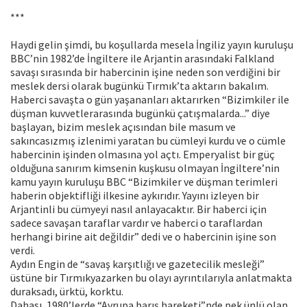
***
Haydi gelin şimdi, bu koşullarda mesela İngiliz yayın kuruluşu
BBC’nin 1982’de İngiltere ile Arjantin arasındaki Falkland
savaşı sırasında bir habercinin işine neden son verdiğini bir
meslek dersi olarak bugünkü Tırmık’ta aktarın bakalım.
Haberci savaşta o gün yaşananları aktarırken “Bizimkiler ile
düşman kuvvetlerarasında bugünkü çatışmalarda...” diye
başlayan, bizim meslek açısından bile masum ve
sakıncasızmış izlenimi yaratan bu cümleyi kurdu ve o cümle
habercinin işinden olmasına yol açtı. Emperyalist bir güç
olduğuna sanırım kimsenin kuşkusu olmayan İngiltere’nin
kamu yayın kuruluşu BBC “Bizimkiler ve düşman terimleri
haberin objektifliği ilkesine aykırıdır. Yayını izleyen bir
Arjantinli bu cümyeyi nasıl anlayacaktır. Bir haberci için
sadece savaşan taraflar vardır ve haberci o taraflardan
herhangi birine ait değildir” dedi ve o habercinin işine son
verdi.
Aydın Engin de “savaş karşıtlığı ve gazetecilik mesleği”
üstüne bir Tırmıkyazarken bu olayı ayrıntılarıyla anlatmakta
duraksadı, ürktü, korktu.
Dahası, 1980’lerde “Avrupa barış hareketi”nde pek ünlü olan,