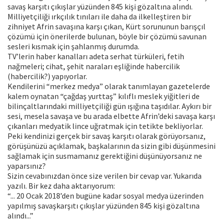
savaş karşıtı çıkışlar yüzünden 845 kişi gözaltına alındı.
Milliyetçiliği ırkçılık tınıları ile daha da ilkelleştiren bir
zihniyet Afrin savaşına karşı çıkan, Kürt sorununun barışçıl
çözümü için önerilerde bulunan, böyle bir çözümü savunan
sesleri kısmak için şahlanmış durumda.
TV’lerin haber kanalları adeta serhat türküleri, fetih
nağmeleri; cihat, şehit naraları eşliğinde habercilik
(habercilik?) yapıyorlar.
Kendilerini “merkez medya” olarak tanımlayan gazetelerde
kalem oynatan “çağdaş yurttaş” kılıflı meslek yiğitleri de
bilinçaltlarındaki milliyetçiliği gün ışığına taşıdılar. Aykırı bir
sesi, mesela savaşa ve bu arada elbette Afrin’deki savaşa karşı
çıkanları medyatik lince uğratmak için tetikte bekliyorlar.
Peki kendinizi gerçek bir savaş karşıtı olarak görüyorsanız,
görüşünüzü açıklamak, başkalarının da sizin gibi düşünmesini
sağlamak için susmamanız gerektiğini düşünüyorsanız ne
yaparsınız?
Sizin cevabınızdan önce size verilen bir cevap var. Yukarıda
yazılı. Bir kez daha aktarıyorum:
“... 20 Ocak 2018’den bugüne kadar sosyal medya üzerinden
yapılmış savaşkarşıtı çıkışlar yüzünden 845 kişi gözaltına
alındı...”