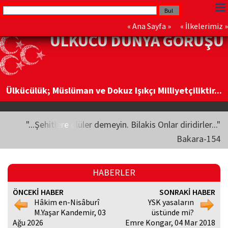
«
Ana Sayfa
» «
İlkelerimiz
»
ÜLKÜCÜ DÜNYA GÖRÜŞÜ
Ülkücülük; Müslüman ve Dokuz Işıkçı Milliyetçiliktir...
"...Şehitlere ölüler demeyin. Bilakis Onlar diridirler..."
Bakara-154
HABERLER
ÖNCEKİ HABER
SONRAKİ HABER
Hâkim en-Nisâburî
YSK yasaların
M.Yaşar Kandemir, 03
üstünde mi?
Ağu 2026
Emre Kongar, 04 Mar 2018