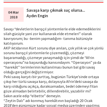
Savaşa karşı çıkmak suç olursa...
04 Mar
Aydın Engin
2018
Savaşı “devletlerin barışçıl yöntemlerle elde edemediklerini
silah gücüyle yani zor kullanarak elde etmeleri” olarak
kavrıyorum; bu -benim yapmadığım- tanıma bütünüyle
katılıyorum.
AKP iktidarının Kürt sorunu diye anılan, çok yıllık ve çok yönlü
sorunu barışçıl yöntemlerle çözemediği, çözmeyi
başaramadığı, çözmeye yanaşmadığı için şimdi de “Afrin
operasyonu”na başvurduğu kanısındayım. “Operasyon” ya da
“harekât” terimlerinin kullanılması bunun bal gibi savaş
olduğu gerçeğini değiştirmiyor.
Peki savaş karşıtı bir yurttaş, bugünün Türkiye’sinde ortaya
çıkıp her türlü savaşa karşı, dolayısıyla Afrin’deki savaşa da
karşı olduğunu açıkça, duraksamadan, bedel ödemeyi filan
göze almadan belirtebilir, dillendirebilir, yazabilir mi?
Sakın acele edip “elbette” demeyin.
“Zeytin Dalı” adı konmuş harekâtının başladığı 20 Ocak
2018’den günümüze kadar sosyal medya üzerinden yapılmış