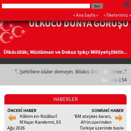
«
Ana Sayfa
» «
İlkelerimiz
»
ÜLKÜCÜ DÜNYA GÖRÜŞÜ
Ülkücülük; Müslüman ve Dokuz Işıkçı Milliyetçiliktir...
"...Şehitlere ölüler demeyin. Bilakis Onlar diridirler..."
Bakara-154
HABERLER
ÖNCEKİ HABER
SONRAKİ HABER
Hâkim en-Nisâburî
‘BM ateşkes kararı,
M.Yaşar Kandemir, 03
Afrin üzerinden
Ağu 2026
Türkiye üzerinde baskı