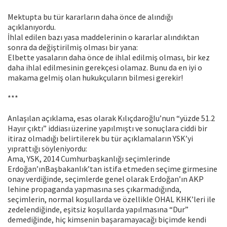
Mektupta bu tür kararların daha önce de alındığı
açıklanıyordu.
İhlal edilen bazı yasa maddelerinin o kararlar alındıktan
sonra da değiştirilmiş olması bir yana:
Elbette yasaların daha önce de ihlal edilmiş olması, bir kez
daha ihlal edilmesinin gerekçesi olamaz. Bunu da en iyi o
makama gelmiş olan hukukçuların bilmesi gerekir!
***
Anlaşılan açıklama, esas olarak Kılıçdaroğlu’nun “yüzde 51.2
Hayır çıktı” iddiası üzerine yapılmıştı ve sonuçlara ciddi bir
itiraz olmadığı belirtilerek bu tür açıklamaların YSK’yi
yıprattığı söyleniyordu:
Ama, YSK, 2014 Cumhurbaşkanlığı seçimlerinde
Erdoğan’ınBaşbakanlık’tan istifa etmeden seçime girmesine
onay verdiğinde, seçimlerde genel olarak Erdoğan’ın AKP
lehine propaganda yapmasına ses çıkarmadığında,
seçimlerin, normal koşullarda ve özellikle OHAL KHK’leri ile
zedelendiğinde, eşitsiz koşullarda yapılmasına “Dur”
demediğinde, hiç kimsenin başaramayacağı biçimde kendi