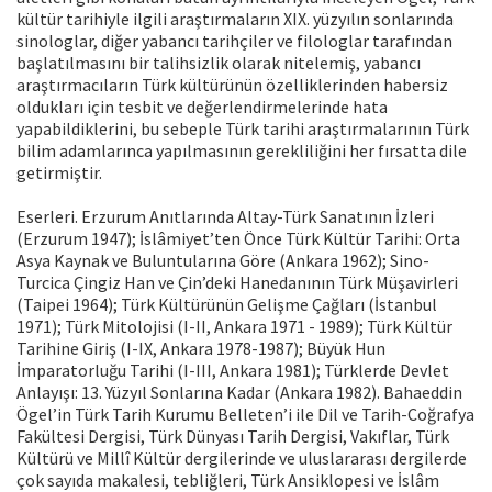
kültür tarihiyle ilgili araştırmaların XIX. yüzyılın sonlarında
sinologlar, diğer yabancı tarihçiler ve filologlar tarafından
başlatılmasını bir talihsizlik olarak nitelemiş, yabancı
araştırmacıların Türk kültürünün özelliklerinden habersiz
oldukları için tesbit ve değerlendirmelerinde hata
yapabildiklerini, bu sebeple Türk tarihi araştırmalarının Türk
bilim adamlarınca yapılmasının gerekliliğini her fırsatta dile
getirmiştir.
Eserleri. Erzurum Anıtlarında Altay-Türk Sanatının İzleri
(Erzurum 1947); İslâmiyet’ten Önce Türk Kültür Tarihi: Orta
Asya Kaynak ve Buluntularına Göre (Ankara 1962); Sino-
Turcica Çingiz Han ve Çin’deki Hanedanının Türk Müşavirleri
(Taipei 1964); Türk Kültürünün Gelişme Çağları (İstanbul
1971); Türk Mitolojisi (I-II, Ankara 1971 - 1989); Türk Kültür
Tarihine Giriş (I-IX, Ankara 1978-1987); Büyük Hun
İmparatorluğu Tarihi (I-III, Ankara 1981); Türklerde Devlet
Anlayışı: 13. Yüzyıl Sonlarına Kadar (Ankara 1982). Bahaeddin
Ögel’in Türk Tarih Kurumu Belleten’i ile Dil ve Tarih-Coğrafya
Fakültesi Dergisi, Türk Dünyası Tarih Dergisi, Vakıflar, Türk
Kültürü ve Millî Kültür dergilerinde ve uluslararası dergilerde
çok sayıda makalesi, tebliğleri, Türk Ansiklopesi ve İslâm