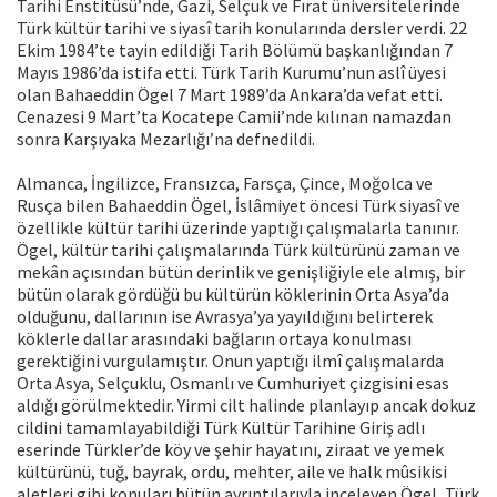
Tarihi Enstitüsü’nde, Gazi, Selçuk ve Fırat üniversitelerinde
Türk kültür tarihi ve siyasî tarih konularında dersler verdi. 22
Ekim 1984’te tayin edildiği Tarih Bölümü başkanlığından 7
Mayıs 1986’da istifa etti. Türk Tarih Kurumu’nun aslî üyesi
olan Bahaeddin Ögel 7 Mart 1989’da Ankara’da vefat etti.
Cenazesi 9 Mart’ta Kocatepe Camii’nde kılınan namazdan
sonra Karşıyaka Mezarlığı’na defnedildi.
Almanca, İngilizce, Fransızca, Farsça, Çince, Moğolca ve
Rusça bilen Bahaeddin Ögel, İslâmiyet öncesi Türk siyasî ve
özellikle kültür tarihi üzerinde yaptığı çalışmalarla tanınır.
Ögel, kültür tarihi çalışmalarında Türk kültürünü zaman ve
mekân açısından bütün derinlik ve genişliğiyle ele almış, bir
bütün olarak gördüğü bu kültürün köklerinin Orta Asya’da
olduğunu, dallarının ise Avrasya’ya yayıldığını belirterek
köklerle dallar arasındaki bağların ortaya konulması
gerektiğini vurgulamıştır. Onun yaptığı ilmî çalışmalarda
Orta Asya, Selçuklu, Osmanlı ve Cumhuriyet çizgisini esas
aldığı görülmektedir. Yirmi cilt halinde planlayıp ancak dokuz
cildini tamamlayabildiği Türk Kültür Tarihine Giriş adlı
eserinde Türkler’de köy ve şehir hayatını, ziraat ve yemek
kültürünü, tuğ, bayrak, ordu, mehter, aile ve halk mûsikisi
aletleri gibi konuları bütün ayrıntılarıyla inceleyen Ögel, Türk