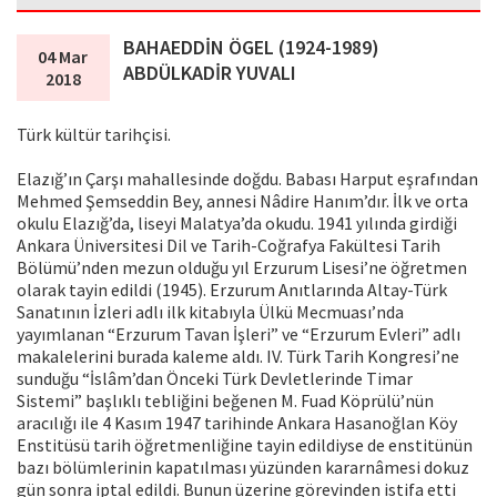
BAHAEDDİN ÖGEL (1924-1989)
04 Mar
ABDÜLKADİR YUVALI
2018
Türk kültür tarihçisi.
Elazığ’ın Çarşı mahallesinde doğdu. Babası Harput eşrafından
Mehmed Şemseddin Bey, annesi Nâdire Hanım’dır. İlk ve orta
okulu Elazığ’da, liseyi Malatya’da okudu. 1941 yılında girdiği
Ankara Üniversitesi Dil ve Tarih-Coğrafya Fakültesi Tarih
Bölümü’nden mezun olduğu yıl Erzurum Lisesi’ne öğretmen
olarak tayin edildi (1945). Erzurum Anıtlarında Altay-Türk
Sanatının İzleri adlı ilk kitabıyla Ülkü Mecmuası’nda
yayımlanan “Erzurum Tavan İşleri” ve “Erzurum Evleri” adlı
makalelerini burada kaleme aldı. IV. Türk Tarih Kongresi’ne
sunduğu “İslâm’dan Önceki Türk Devletlerinde Timar
Sistemi” başlıklı tebliğini beğenen M. Fuad Köprülü’nün
aracılığı ile 4 Kasım 1947 tarihinde Ankara Hasanoğlan Köy
Enstitüsü tarih öğretmenliğine tayin edildiyse de enstitünün
bazı bölümlerinin kapatılması yüzünden kararnâmesi dokuz
gün sonra iptal edildi. Bunun üzerine görevinden istifa etti