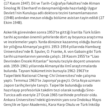
(17 Kasım 1947). Dil ve Tarih-Coğrafya Fakültesi’nde Alman
Sinolog W. Eberhard’ın danışmanlığında hazırladığı Uygur
Devleti’nin Kuruluşu adlı doktora tezini tamamlamasının
(1948) ardından mezun olduğu bölüme asistan tayin edildi (27
Ekim 1948).
Askerlik görevinden sonra 1953’te gittiği İran’da Türk İslâm
tarihi açısından önemli şehirlerde dört ay boyunca araştırma
ve incelemeler yaptı. Yurda dönünce kazanmış olduğu bursla
bir yıllığına Almanya’ya gitti. 1953-1954 yıllarında Hamburg
Üniversitesi’nde B. Spuler, O. Franke, A. von Gabain gibi Türk
tarihi uzmanlarının yanında çalıştı. 18 Kasım 1955’te “Liao
Devrinden Önceki Kitanlar” konulu teziyle doçent unvanını
aldı. 1959-1961 yıllarında Almanya’da ilmî araştırmalarda
bulundu. Tayvan hükümetinin bursuyla 1962-1963’te
Taipei’deki National Cheng-Chi Üniversitesi’nde çalışma
yaptı. Temmuz 1963’te Japonya’ya geçti. Orta Asya uzmanı
Japon tarihçileriyle tanıştı. Taipei’de bulunduğu sırada
hazırlayıp profesörlük takdim tezi olarak sunduğu Sino-
Turcica adlı eseriyle 27 Ocak 1965 tarihinde profesör oldu.
Ankara Üniversitesi’ndeki görevinin yanı sıra Ondokuz Mayıs
Gençlik ve Spor Akademisi, Kara Harp Okulu ve Türk İnkılâp