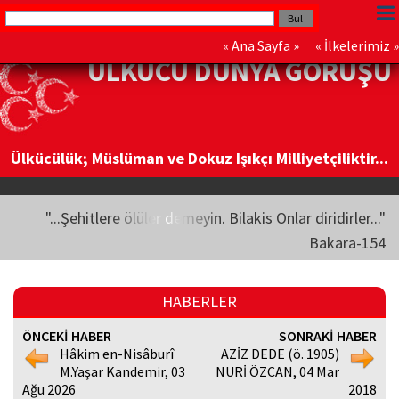
«
Ana Sayfa
» «
İlkelerimiz
»
ÜLKÜCÜ DÜNYA GÖRÜŞÜ
Ülkücülük; Müslüman ve Dokuz Işıkçı Milliyetçiliktir...
"...Şehitlere ölüler demeyin. Bilakis Onlar diridirler..."
Bakara-154
HABERLER
ÖNCEKİ HABER
SONRAKİ HABER
Hâkim en-Nisâburî
AZİZ DEDE (ö. 1905)
M.Yaşar Kandemir, 03
NURİ ÖZCAN, 04 Mar
Ağu 2026
2018