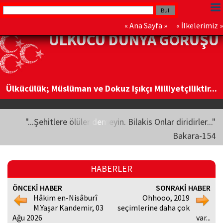
«
Ana Sayfa
» «
İlkelerimiz
»
ÜLKÜCÜ DÜNYA GÖRÜŞÜ
Ülkücülük; Müslüman ve Dokuz Işıkçı Milliyetçiliktir...
"...Şehitlere ölüler demeyin. Bilakis Onlar diridirler..."
Bakara-154
HABERLER
ÖNCEKİ HABER
SONRAKİ HABER
Hâkim en-Nisâburî
Ohhooo, 2019
M.Yaşar Kandemir, 03
seçimlerine daha çok
Ağu 2026
var...