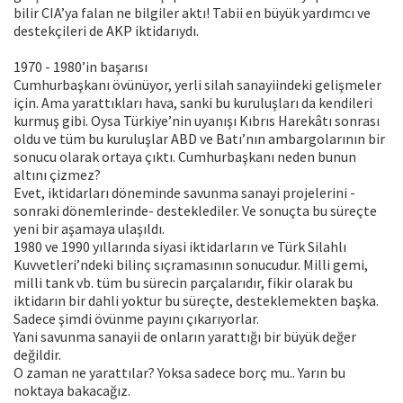
bilir CIA’ya falan ne bilgiler aktı! Tabii en büyük yardımcı ve
destekçileri de AKP iktidarıydı.
1970 - 1980’in başarısı
Cumhurbaşkanı övünüyor, yerli silah sanayiindeki gelişmeler
için. Ama yarattıkları hava, sanki bu kuruluşları da kendileri
kurmuş gibi. Oysa Türkiye’nin uyanışı Kıbrıs Harekâtı sonrası
oldu ve tüm bu kuruluşlar ABD ve Batı’nın ambargolarının bir
sonucu olarak ortaya çıktı. Cumhurbaşkanı neden bunun
altını çizmez?
Evet, iktidarları döneminde savunma sanayi projelerini -
sonraki dönemlerinde- desteklediler. Ve sonuçta bu süreçte
yeni bir aşamaya ulaşıldı.
1980 ve 1990 yıllarında siyasi iktidarların ve Türk Silahlı
Kuvvetleri’ndeki bilinç sıçramasının sonucudur. Milli gemi,
milli tank vb. tüm bu sürecin parçalarıdır, fikir olarak bu
iktidarın bir dahli yoktur bu süreçte, desteklemekten başka.
Sadece şimdi övünme payını çıkarıyorlar.
Yani savunma sanayii de onların yarattığı bir büyük değer
değildir.
O zaman ne yarattılar? Yoksa sadece borç mu.. Yarın bu
noktaya bakacağız.