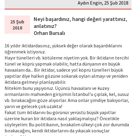
Aydın Engin, 25 Şub 2018
Neyi başardınız, hangi değeri yarattınız,
25 Şub
anlatınız?
2018
Orhan Bursalı
16 yıldır iktidardasınız, yüksek değer olarak başardıklarını
öğrenmek istiyoruz.
Hayır tünelleri vb. kötüleme niyetim yok. Bir iktidarın tercihi
tünel ve köprü yapmak olabilir, hatta dünyanın en büyük
havaalanı da... Bir iktidar, sadece yol köprü tünelleri büyük
yapıtlar diye halkın gözüne sokarak oyları almayı ve yeniden
iktidara gelmeyi planlayabilir.
Nitekim bunu yaşıyoruz. Üçüncü havaalanı ve kuzey
ormanlarını mahveden girişimin İstanbul’u çıplak, kel, susuz
vb. bırakacağını göze alıyorlar. Ama onlar şimdiye bakıyorlar,
yarın ve gelecek çok uzakta!
Fakat tüm iktidarını bu görünür yerüstü büyük yapıtlar
üzerine kuran bir iktidara nasıl yaklaşmalıyız? Öncelikle
söyleyelim: Bu politikanın, bırakalım ülkeyi çok zor durumda
bırakacağını, kendi iktidarlarını da yıkacak sonuçlar