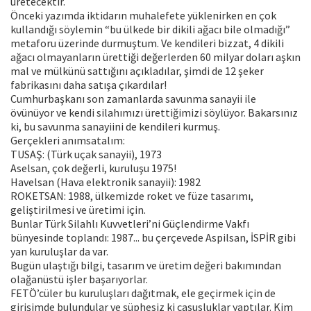
üretecektir.
Önceki yazımda iktidarın muhalefete yüklenirken en çok
kullandığı söylemin “bu ülkede bir dikili ağacı bile olmadığı”
metaforu üzerinde durmuştum. Ve kendileri bizzat, 4 dikili
ağacı olmayanların ürettiği değerlerden 60 milyar doları aşkın
mal ve mülkünü sattığını açıkladılar, şimdi de 12 şeker
fabrikasını daha satışa çıkardılar!
Cumhurbaşkanı son zamanlarda savunma sanayii ile
övünüyor ve kendi silahımızı ürettiğimizi söylüyor. Bakarsınız
ki, bu savunma sanayiini de kendileri kurmuş.
Gerçekleri anımsatalım:
TUSAŞ: (Türk uçak sanayii), 1973
Aselsan, çok değerli, kuruluşu 1975!
Havelsan (Hava elektronik sanayii): 1982
ROKETSAN: 1988, ülkemizde roket ve füze tasarımı,
geliştirilmesi ve üretimi için.
Bunlar Türk Silahlı Kuvvetleri’ni Güçlendirme Vakfı
bünyesinde toplandı: 1987... bu çerçevede Aspilsan, İSPİR gibi
yan kuruluşlar da var.
Bugün ulaştığı bilgi, tasarım ve üretim değeri bakımından
olağanüstü işler başarıyorlar.
FETÖ’cüler bu kuruluşları dağıtmak, ele geçirmek için de
girişimde bulundular ve şüphesiz ki casusluklar yaptılar. Kim