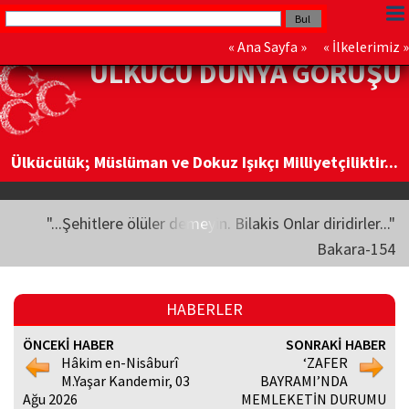
«
Ana Sayfa
» «
İlkelerimiz
»
ÜLKÜCÜ DÜNYA GÖRÜŞÜ
Ülkücülük; Müslüman ve Dokuz Işıkçı Milliyetçiliktir...
"...Şehitlere ölüler demeyin. Bilakis Onlar diridirler..."
Bakara-154
HABERLER
ÖNCEKİ HABER
SONRAKİ HABER
Hâkim en-Nisâburî
‘ZAFER
M.Yaşar Kandemir, 03
BAYRAMI’NDA
Ağu 2026
MEMLEKETİN DURUMU