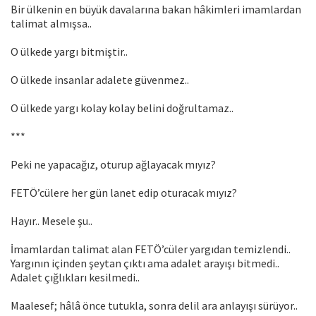
Bir ülkenin en büyük davalarına bakan hâkimleri imamlardan
talimat almışsa..
O ülkede yargı bitmiştir..
O ülkede insanlar adalete güvenmez..
O ülkede yargı kolay kolay belini doğrultamaz..
***
Peki ne yapacağız, oturup ağlayacak mıyız?
FETÖ’cülere her gün lanet edip oturacak mıyız?
Hayır.. Mesele şu..
İmamlardan talimat alan FETÖ’cüler yargıdan temizlendi..
Yargının içinden şeytan çıktı ama adalet arayışı bitmedi..
Adalet çığlıkları kesilmedi..
Maalesef; hâlâ önce tutukla, sonra delil ara anlayışı sürüyor..