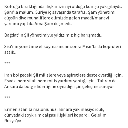
Koltuğu bıraktığında ilişkimizin iyi olduğu komşu yok gibiydi..
Şam’la malum.. Suriye iç savaşında tarafız.. Şam yönetimi
düşsün diye muhaliflere elimizde gelen maddi/manevi
yardımı yaptık.. Ama Şam düşmedi..
Bağdat’ın Şii yönetimiyle yıldızımız hiç barışmadı..
Sisi’nin yönetime el koymasından sonra Mısır’la da köprüleri
attık..
***
İran bölgedeki Şii milislere veya aşiretlere destek verdiği için..
Esad’a hem silah hem milis yardımı yaptığı için.. Tahran da
Ankara da bölge liderliğine oynadığı için çekişme sürüyor..
***
Ermenistan’la malumunuz.. Bir ara yakınlaşıyorduk,
dünyadaki soykırım dalgası ilişkileri kopardı.. Gelelim
Rusya’ya..