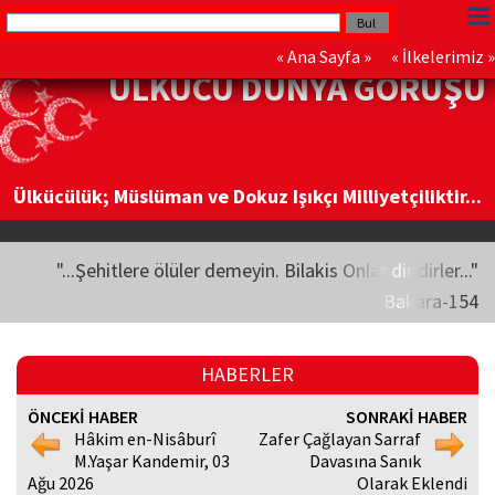
«
Ana Sayfa
» «
İlkelerimiz
»
ÜLKÜCÜ DÜNYA GÖRÜŞÜ
Ülkücülük; Müslüman ve Dokuz Işıkçı Milliyetçiliktir...
"...Şehitlere ölüler demeyin. Bilakis Onlar diridirler..."
Bakara-154
HABERLER
ÖNCEKİ HABER
SONRAKİ HABER
Hâkim en-Nisâburî
Zafer Çağlayan Sarraf
M.Yaşar Kandemir, 03
Davasına Sanık
Ağu 2026
Olarak Eklendi