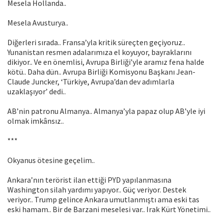
Mesela Hollanda..
Mesela Avusturya..
Diğerleri sırada.. Fransa’yla kritik süreçten geçiyoruz..
Yunanistan resmen adalarımıza el koyuyor, bayraklarını
dikiyor.. Ve en önemlisi, Avrupa Birliği’yle aramız fena halde
kötü.. Daha dün.. Avrupa Birliği Komisyonu Başkanı Jean-
Claude Juncker, ‘Türkiye, Avrupa’dan dev adımlarla
uzaklaşıyor’ dedi..
AB’nin patronu Almanya.. Almanya’yla papaz olup AB’yle iyi
olmak imkânsız..
***
Okyanus ötesine geçelim..
Ankara’nın terörist ilan ettiği PYD yapılanmasına
Washington silah yardımı yapıyor.. Güç veriyor. Destek
veriyor.. Trump gelince Ankara umutlanmıştı ama eski tas
eski hamam.. Bir de Barzani meselesi var.. Irak Kürt Yönetimi..