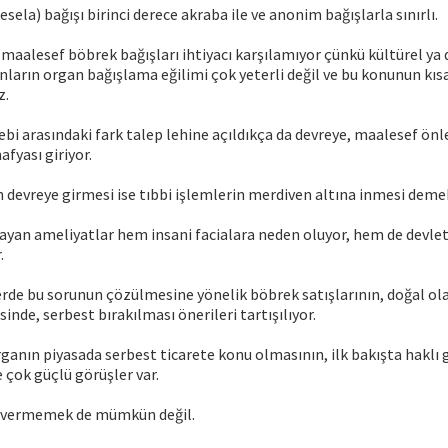
ela) bağışı birinci derece akraba ile ve anonim bağışlarla sınırlı.
 maalesef böbrek bağışları ihtiyacı karşılamıyor çünkü kültürel ya
ların organ bağışlama eğilimi çok yeterli değil ve bu konunun kıs
z.
ebi arasındaki fark talep lehine açıldıkça da devreye, maalesef ön
fyası giriyor.
devreye girmesi ise tıbbi işlemlerin merdiven altına inmesi deme
ayan ameliyatlar hem insani facialara neden oluyor, hem de devle
.
rde bu sorunun çözülmesine yönelik böbrek satışlarının, doğal ola
inde, serbest bırakılması önerileri tartışılıyor.
rganın piyasada serbest ticarete konu olmasının, ilk bakışta haklı 
çok güçlü görüşler var.
k vermemek de mümkün değil.