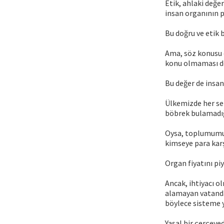
Etik, ahlaki değe
insan organının p
Bu doğru ve etik b
Ama, söz konusu 
konu olmaması değ
Bu değer de insan
Ülkemizde her se
böbrek bulamadığ
Oysa, toplumumuzd
kimseye para karş
Organ fiyatını piy
Ancak, ihtiyacı 
alamayan vatanda
böylece sisteme 
Yasal bir çerçeve