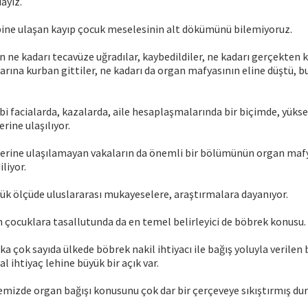
ayız.
ine ulaşan kayıp çocuk meselesinin alt dökümünü bilemiyoruz.
ın ne kadarı tecavüze uğradılar, kaybedildiler, ne kadarı gerçekten 
larına kurban gittiler, ne kadarı da organ mafyasının eline düştü, b
bi facialarda, kazalarda, aile hesaplaşmalarında bir biçimde, yüks
rine ulaşılıyor.
lerine ulaşılamayan vakaların da önemli bir bölümünün organ mafy
liyor.
ük ölçüde uluslararası mukayeselere, araştırmalara dayanıyor.
 çocuklara tasallutunda da en temel belirleyici de böbrek konusu.
a çok sayıda ülkede böbrek nakil ihtiyacı ile bağış yoluyla verilen
 ihtiyaç lehine büyük bir açık var.
emizde organ bağışı konusunu çok dar bir çerçeveye sıkıştırmış du