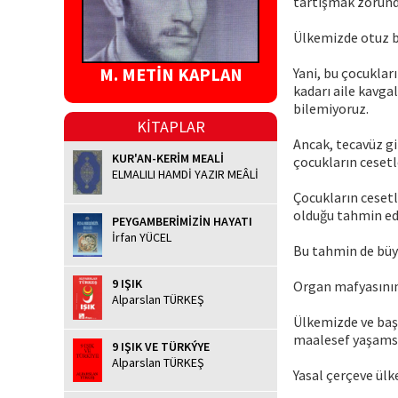
tartışmak zorund
Ülkemizde otuz b
M. METİN KAPLAN
Yani, bu çocuklar
kadarı aile kavga
bilemiyoruz.
KİTAPLAR
Ancak, tecavüz gi
KUR'AN-KERİM MEALİ
çocukların cesetle
ELMALILI HAMDİ YAZIR MEÂLİ
Çocukların ceset
olduğu tahmin edi
PEYGAMBERİMİZİN HAYATI
İrfan YÜCEL
Bu tahmin de büy
9 IŞIK
Organ mafyasının
Alparslan TÜRKEŞ
Ülkemizde ve başk
maalesef yaşamsal
9 IŞIK VE TÜRKÝYE
Alparslan TÜRKEŞ
Yasal çerçeve ülk