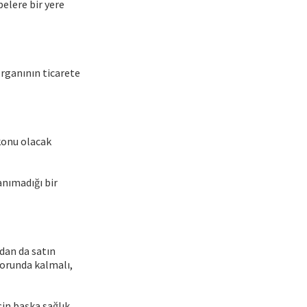
pelere bir yere
rganının ticarete
konu olacak
anımadığı bir
dan da satın
zorunda kalmalı,
çin başka sağlık