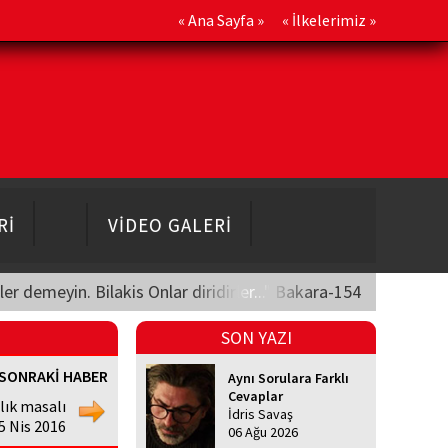
«
Ana Sayfa
» «
İlkelerimiz
»
Rİ
VİDEO GALERİ
üler demeyin. Bilakis Onlar diridirler..." Bakara-154
SON YAZI
SONRAKİ HABER
Aynı Sorulara Farklı
Cevaplar
lık masalı
İdris Savaş
5 Nis 2016
06 Ağu 2026