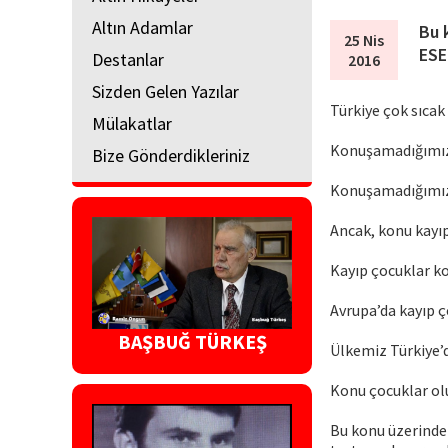
Altın Adamlar
Bu 
25 Nis
ESE
Destanlar
2016
Sizden Gelen Yazılar
Türkiye çok sıcak
Mülakatlar
Konuşamadığımız 
Bize Gönderdikleriniz
Konuşamadığımız 
Ancak, konu kayı
Kayıp çocuklar k
Avrupa’da kayıp ço
BAŞBUĞ TÜRKEŞ
Ülkemiz Türkiye’de
Konu çocuklar olu
Bu konu üzerinde 