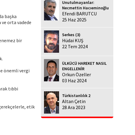
Unutulmayanlar:
Necmettin Hacıeminoğlu
Efendi BARUTCU
 da başka
25 Haz 2025
a ve orta vadede
Serkes (3)
lenemez bir
Hüdai KUŞ
22 Tem 2024
k.
ÜLKÜCÜ HAREKET NASIL
ENGELLENİR
te önemli vergi
Orkun Özeller
03 Haz 2024
rak tıbbi
Türkistanlılık 2
Altan Çetin
gerekçelerle, etik
28 Ara 2023