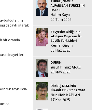
TÜRKEŞNAME /
ALPARSLAN TÜRKEŞ’İN
HAYATI
Halim Kaya
20 Tem 2026
kayboldular, ne
unu detaylı olarak
Sovyetler Birliği'nin
Yıkılışını Öngören İki
ek bir oranda
Büyük Türk Lideri
Kemal Girgin
08 Haz 2026
ası cinayetleri
DURUM
Yusuf Yılmaz ARAÇ
26 May 2026
DİRİLİŞ NESLİNİN
 böbrek sayısında
FİRARÎLERİ - 17.02.2010
Nurullah KAPLAN
17 Kas 2025
rumda.