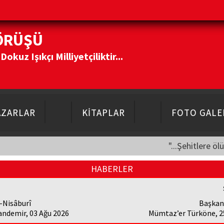
ÖRÜŞÜ
kuz Işıkçı Milliyetçiliktir...
AZARLAR
KİTAPLAR
FOTO GALE
"...Şehitlere öl
HABERLER
-Nisâburî
Başkan
andemir, 03 Ağu 2026
Mümtaz’er Türköne, 2