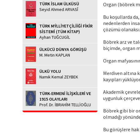
TÜRK İSLAM ÜLKÜSÜ
Organ (böbrek mes
Seyid Ahmed ARVASÎ
Bu koşullarda da,
nedenlerden insan
TÜRK MÝLLİYETÇİLİİĞİ FİKİR
çözümü olanaksı
SİSTEMİ (TÜM KİTAP)
Ayhan TUĞCUGİL
Böbrek arz ve tal
biçimde, organ ma
ÜLKÜCÜ DÜNYA GÖRÜŞÜ
M. Metin KAPLAN
Organ mafyasının 
ÜLKÜ YOLU
Merdiven altına k
Namık Kemal ZEYBEK
kayıpları yüklüyor
Akademik çevrele
TÜRK-ERMENİ İLİŞKİLERİ VE
uygunluk çerçeves
1915 OLAYLARI
Prof. Dr. İBRAHİM TELLİOĞLU
Böbrek gibi bir o
olmadığı yönünde 
Bu görüşlere ha