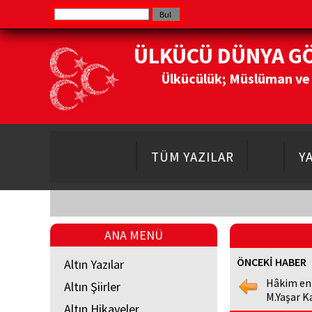
ÜLKÜCÜ DÜNYA G
Ülkücülük; Müslüman ve Do
TÜM YAZILAR
Y
ANA MENÜ
ÖNCEKİ HABER
Altın Yazılar
Hâkim en
Altın Şiirler
M.Yaşar K
Altın Hikayeler