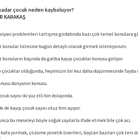
kadar çocuk neden kayboluyor?
R KARAKAŞ
 siyasi problemleri tartışma girdabında bazı çok temel konulara g
konular listesine bugün detaylı olarak girmek istemiyorum.
konuların başında da galiba kayıp çocuklar konusu geliyor
p çocuklar olduğunda, hepimizin bir kez daha düşünmesinde fayda v
onusu dünyanın konusu.
cuk sayısı iki yüz elli bin dolayında.
 de kayıp çocuk sayısı otuz bini aşıyor.
nca bu meseleyi böyle soğuk sayılarla ifade etmek bile çok acı.
kafa yormak, çözüme yönelik önerileri, baştan bazıları çok ters da