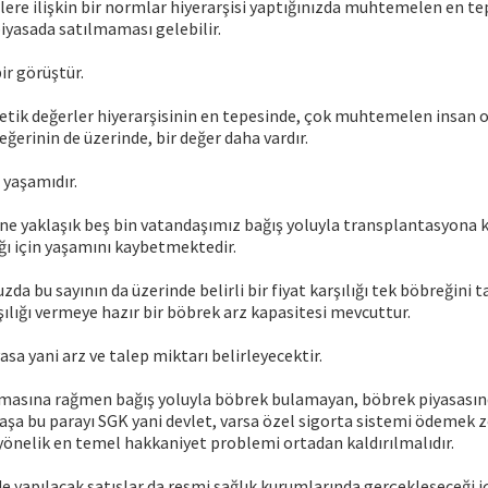
rlere ilişkin bir normlar hiyerarşisi yaptığınızda muhtemelen en te
iyasada satılmaması gelebilir.
ir görüştür.
etik değerler hiyerarşisinin en tepesinde, çok muhtemelen insan o
erinin de üzerinde, bir değer daha vardır.
 yaşamıdır.
ne yaklaşık beş bin vatandaşımız bağış yoluyla transplantasyona 
ı için yaşamını kaybetmektedir.
a bu sayının da üzerinde belirli bir fiyat karşılığı tek böbreğini t
ılığı vermeye hazır bir böbrek arz kapasitesi mevcuttur.
asa yani arz ve talep miktarı belirleyecektir.
olmasına rağmen bağış yoluyla böbrek bulamayan, böbrek piyasasın
şa bu parayı SGK yani devlet, varsa özel sigorta sistemi ödemek 
yönelik en temel hakkaniyet problemi ortadan kaldırılmalıdır.
de yapılacak satışlar da resmi sağlık kurumlarında gerçekleşeceği i