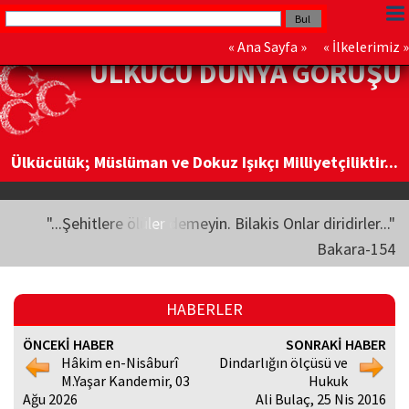
«
Ana Sayfa
» «
İlkelerimiz
»
ÜLKÜCÜ DÜNYA GÖRÜŞÜ
Ülkücülük; Müslüman ve Dokuz Işıkçı Milliyetçiliktir...
"...Şehitlere ölüler demeyin. Bilakis Onlar diridirler..."
Bakara-154
HABERLER
ÖNCEKİ HABER
SONRAKİ HABER
Hâkim en-Nisâburî
Dindarlığın ölçüsü ve
M.Yaşar Kandemir, 03
Hukuk
Ağu 2026
Ali Bulaç, 25 Nis 2016