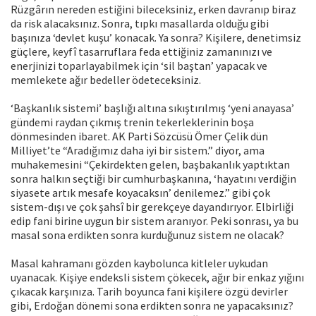
Rüzgârın nereden estiğini bileceksiniz, erken davranıp biraz
da risk alacaksınız. Sonra, tıpkı masallarda olduğu gibi
başınıza ‘devlet kuşu’ konacak. Ya sonra? Kişilere, denetimsiz
güçlere, keyfî tasarruflara feda ettiğiniz zamanınızı ve
enerjinizi toparlayabilmek için ‘sil baştan’ yapacak ve
memlekete ağır bedeller ödeteceksiniz.
‘Başkanlık sistemi’ başlığı altına sıkıştırılmış ‘yeni anayasa’
gündemi raydan çıkmış trenin tekerleklerinin boşa
dönmesinden ibaret. AK Parti Sözcüsü Ömer Çelik dün
Milliyet’te “Aradığımız daha iyi bir sistem.” diyor, ama
muhakemesini “Çekirdekten gelen, başbakanlık yaptıktan
sonra halkın seçtiği bir cumhurbaşkanına, ‘hayatını verdiğin
siyasete artık mesafe koyacaksın’ denilemez.” gibi çok
sistem-dışı ve çok şahsî bir gerekçeye dayandırıyor. Elbirliği
edip fani birine uygun bir sistem aranıyor. Peki sonrası, ya bu
masal sona erdikten sonra kurduğunuz sistem ne olacak?
Masal kahramanı gözden kaybolunca kitleler uykudan
uyanacak. Kişiye endeksli sistem çökecek, ağır bir enkaz yığını
çıkacak karşınıza. Tarih boyunca fani kişilere özgü devirler
gibi, Erdoğan dönemi sona erdikten sonra ne yapacaksınız?