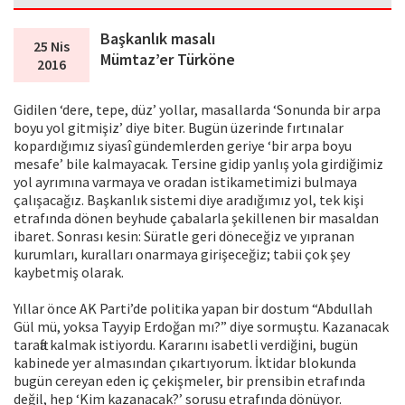
Başkanlık masalı
25 Nis
Mümtaz’er Türköne
2016
Gidilen ‘dere, tepe, düz’ yollar, masallarda ‘Sonunda bir arpa
boyu yol gitmişiz’ diye biter. Bugün üzerinde fırtınalar
kopardığımız siyasî gündemlerden geriye ‘bir arpa boyu
mesafe’ bile kalmayacak. Tersine gidip yanlış yola girdiğimiz
yol ayrımına varmaya ve oradan istikametimizi bulmaya
çalışacağız. Başkanlık sistemi diye aradığımız yol, tek kişi
etrafında dönen beyhude çabalarla şekillenen bir masaldan
ibaret. Sonrası kesin: Süratle geri döneceğiz ve yıpranan
kurumları, kuralları onarmaya girişeceğiz; tabii çok şey
kaybetmiş olarak.
Yıllar önce AK Parti’de politika yapan bir dostum “Abdullah
Gül mü, yoksa Tayyip Erdoğan mı?” diye sormuştu. Kazanacak
tarafta kalmak istiyordu. Kararını isabetli verdiğini, bugün
kabinede yer almasından çıkartıyorum. İktidar blokunda
bugün cereyan eden iç çekişmeler, bir prensibin etrafında
değil, hep ‘Kim kazanacak?’ sorusu etrafında dönüyor.