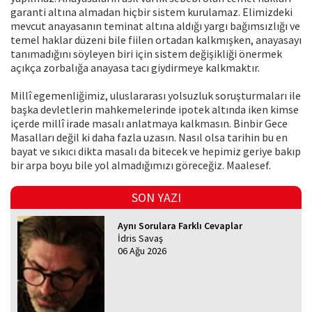
garanti altına almadan hiçbir sistem kurulamaz. Elimizdeki
mevcut anayasanın teminat altına aldığı yargı bağımsızlığı ve
temel haklar düzeni bile fiilen ortadan kalkmışken, anayasayı
tanımadığını söyleyen biri için sistem değişikliği önermek
açıkça zorbalığa anayasa tacı giydirmeye kalkmaktır.
Millî egemenliğimiz, uluslararası yolsuzluk soruşturmaları ile
başka devletlerin mahkemelerinde ipotek altında iken kimse
içerde millî irade masalı anlatmaya kalkmasın. Binbir Gece
Masalları değil ki daha fazla uzasın. Nasıl olsa tarihin bu en
bayat ve sıkıcı dikta masalı da bitecek ve hepimiz geriye bakıp
bir arpa boyu bile yol almadığımızı göreceğiz. Maalesef.
SON YAZI
Aynı Sorulara Farklı Cevaplar
İdris Savaş
06 Ağu 2026