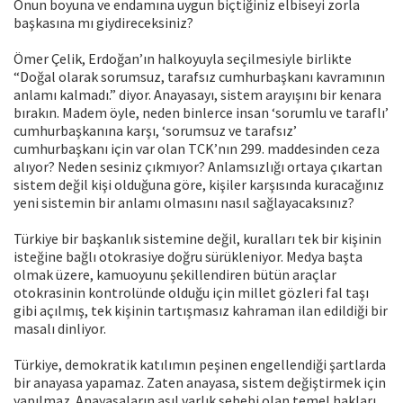
Onun boyuna ve endamına uygun biçtiğiniz elbiseyi zorla
başkasına mı giydireceksiniz?
Ömer Çelik, Erdoğan’ın halkoyuyla seçilmesiyle birlikte
“Doğal olarak sorumsuz, tarafsız cumhurbaşkanı kavramının
anlamı kalmadı.” diyor. Anayasayı, sistem arayışını bir kenara
bırakın. Madem öyle, neden binlerce insan ‘sorumlu ve taraflı’
cumhurbaşkanına karşı, ‘sorumsuz ve tarafsız’
cumhurbaşkanı için var olan TCK’nın 299. maddesinden ceza
alıyor? Neden sesiniz çıkmıyor? Anlamsızlığı ortaya çıkartan
sistem değil kişi olduğuna göre, kişiler karşısında kuracağınız
yeni sistemin bir anlamı olmasını nasıl sağlayacaksınız?
Türkiye bir başkanlık sistemine değil, kuralları tek bir kişinin
isteğine bağlı otokrasiye doğru sürükleniyor. Medya başta
olmak üzere, kamuoyunu şekillendiren bütün araçlar
otokrasinin kontrolünde olduğu için millet gözleri fal taşı
gibi açılmış, tek kişinin tartışmasız kahraman ilan edildiği bir
masalı dinliyor.
Türkiye, demokratik katılımın peşinen engellendiği şartlarda
bir anayasa yapamaz. Zaten anayasa, sistem değiştirmek için
yapılmaz. Anayasaların asıl varlık sebebi olan temel hakları