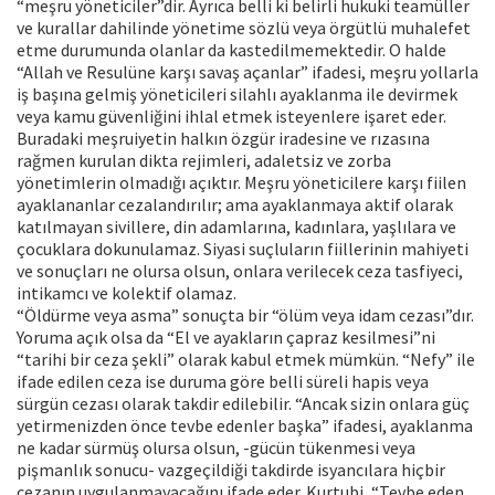
“meşru yöneticiler”dir. Ayrıca belli ki belirli hukuki teamüller
ve kurallar dahilinde yönetime sözlü veya örgütlü muhalefet
etme durumunda olanlar da kastedilmemektedir. O halde
“Allah ve Resulüne karşı savaş açanlar” ifadesi, meşru yollarla
iş başına gelmiş yöneticileri silahlı ayaklanma ile devirmek
veya kamu güvenliğini ihlal etmek isteyenlere işaret eder.
Buradaki meşruiyetin halkın özgür iradesine ve rızasına
rağmen kurulan dikta rejimleri, adaletsiz ve zorba
yönetimlerin olmadığı açıktır. Meşru yöneticilere karşı fiilen
ayaklananlar cezalandırılır; ama ayaklanmaya aktif olarak
katılmayan sivillere, din adamlarına, kadınlara, yaşlılara ve
çocuklara dokunulamaz. Siyasi suçluların fiillerinin mahiyeti
ve sonuçları ne olursa olsun, onlara verilecek ceza tasfiyeci,
intikamcı ve kolektif olamaz.
“Öldürme veya asma” sonuçta bir “ölüm veya idam cezası”dır.
Yoruma açık olsa da “El ve ayakların çapraz kesilmesi”ni
“tarihi bir ceza şekli” olarak kabul etmek mümkün. “Nefy” ile
ifade edilen ceza ise duruma göre belli süreli hapis veya
sürgün cezası olarak takdir edilebilir. “Ancak sizin onlara güç
yetirmenizden önce tevbe edenler başka” ifadesi, ayaklanma
ne kadar sürmüş olursa olsun, -gücün tükenmesi veya
pişmanlık sonucu- vazgeçildiği takdirde isyancılara hiçbir
cezanın uygulanmayacağını ifade eder. Kurtubi, “Tevbe eden