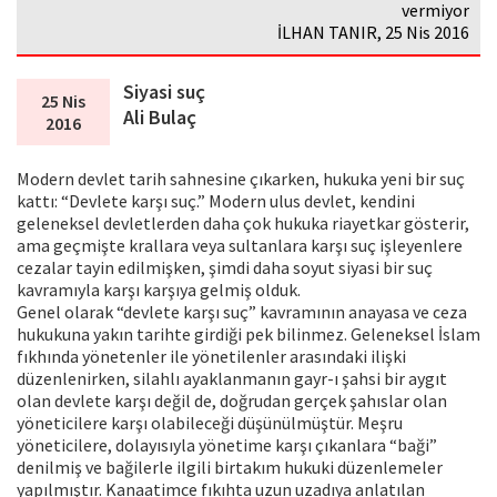
vermiyor
İLHAN TANIR, 25 Nis 2016
Siyasi suç
25 Nis
Ali Bulaç
2016
Modern devlet tarih sahnesine çıkarken, hukuka yeni bir suç
kattı: “Devlete karşı suç.” Modern ulus devlet, kendini
geleneksel devletlerden daha çok hukuka riayetkar gösterir,
ama geçmişte krallara veya sultanlara karşı suç işleyenlere
cezalar tayin edilmişken, şimdi daha soyut siyasi bir suç
kavramıyla karşı karşıya gelmiş olduk.
Genel olarak “devlete karşı suç” kavramının anayasa ve ceza
hukukuna yakın tarihte girdiği pek bilinmez. Geleneksel İslam
fıkhında yönetenler ile yönetilenler arasındaki ilişki
düzenlenirken, silahlı ayaklanmanın gayr-ı şahsi bir aygıt
olan devlete karşı değil de, doğrudan gerçek şahıslar olan
yöneticilere karşı olabileceği düşünülmüştür. Meşru
yöneticilere, dolayısıyla yönetime karşı çıkanlara “baği”
denilmiş ve bağilerle ilgili birtakım hukuki düzenlemeler
yapılmıştır. Kanaatimce fıkıhta uzun uzadıya anlatılan