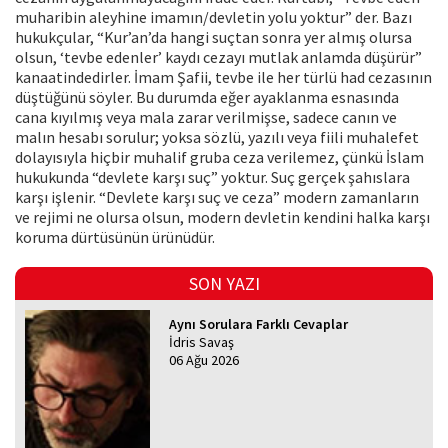
muharibin aleyhine imamın/devletin yolu yoktur” der. Bazı
hukukçular, “Kur’an’da hangi suçtan sonra yer almış olursa
olsun, ‘tevbe edenler’ kaydı cezayı mutlak anlamda düşürür”
kanaatindedirler. İmam Şafii, tevbe ile her türlü had cezasının
düştüğünü söyler. Bu durumda eğer ayaklanma esnasında
cana kıyılmış veya mala zarar verilmişse, sadece canın ve
malın hesabı sorulur; yoksa sözlü, yazılı veya fiili muhalefet
dolayısıyla hiçbir muhalif gruba ceza verilemez, çünkü İslam
hukukunda “devlete karşı suç” yoktur. Suç gerçek şahıslara
karşı işlenir. “Devlete karşı suç ve ceza” modern zamanların
ve rejimi ne olursa olsun, modern devletin kendini halka karşı
koruma dürtüsünün ürünüdür.
SON YAZI
Aynı Sorulara Farklı Cevaplar
İdris Savaş
06 Ağu 2026