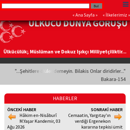
«
Ana Sayfa
» «
İlkelerimiz
»
ÜLKÜCÜ DÜNYA GÖRÜŞÜ
Ülkücülük; Müslüman ve Dokuz Işıkçı Milliyetçiliktir...
"...Şehitlere ölüler demeyin. Bilakis Onlar diridirler..."
Bakara-154
HABERLER
ÖNCEKİ HABER
SONRAKİ HABER
Hâkim en-Nisâburî
Cemaatin, Yargıtay'ın
M.Yaşar Kandemir, 03
verdiği Ergenekon
Ağu 2026
kararına tepkisi ümit