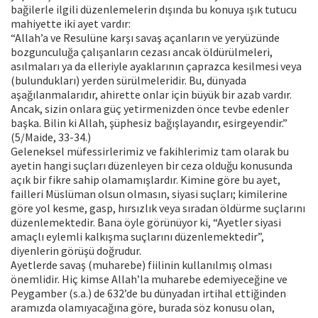
bağilerle ilgili düzenlemelerin dışında bu konuya ışık tutucu
mahiyette iki ayet vardır:
“Allah’a ve Resulüne karşı savaş açanların ve yeryüzünde
bozgunculuğa çalışanların cezası ancak öldürülmeleri,
asılmaları ya da elleriyle ayaklarının çaprazca kesilmesi veya
(bulundukları) yerden sürülmeleridir. Bu, dünyada
aşağılanmalarıdır, ahirette onlar için büyük bir azab vardır.
Ancak, sizin onlara güç yetirmenizden önce tevbe edenler
başka. Bilin ki Allah, şüphesiz bağışlayandır, esirgeyendir.”
(5/Maide, 33-34.)
Geleneksel müfessirlerimiz ve fakihlerimiz tam olarak bu
ayetin hangi suçları düzenleyen bir ceza olduğu konusunda
açık bir fikre sahip olamamışlardır. Kimine göre bu ayet,
failleri Müslüman olsun olmasın, siyasi suçları; kimilerine
göre yol kesme, gasp, hırsızlık veya sıradan öldürme suçlarını
düzenlemektedir. Bana öyle görünüyor ki, “Ayetler siyasi
amaçlı eylemli kalkışma suçlarını düzenlemektedir”,
diyenlerin görüşü doğrudur.
Ayetlerde savaş (muharebe) fiilinin kullanılmış olması
önemlidir. Hiç kimse Allah’la muharebe edemiyeceğine ve
Peygamber (s.a.) de 632’de bu dünyadan irtihal ettiğinden
aramızda olamıyacağına göre, burada söz konusu olan,