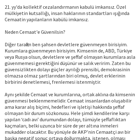
21. yy'da kollektif cezalandırmanın kabulü imkansız. Özel
mülkiyetin kutsallığı, insan haklarının standartları ışığında
Cemaatin yapılanların kabülü imkansız.
Neden Cemaat'e Güvenilsin?
Diğer taraftan ben şahsen devletlere güvenmeyen birisiyim.
Kurumlara güvenmeyen birisiyim. Kimsenin de, ABD, Türkiye
veya Rusya olsun, devletlere ve şeffaf olmayan kurumlara asla
güvenmemesi gerektiğini düşünür ve salık veririm. Zaten bu
güvensizlikten dolayı güçler ayrılığı prensibi, demokrasinin
olmazsa olmaz şartlarından biri olmuş, devlet erklerinin
birbirini denetlemesi, frenlemesi istenmiştir.
Aynı şekilde Cemaat ve kurumlarına, ortak aklına da kimsenin
güvenmesi beklenmemelidir. Cemaat insanlardan oluşabilir
ama karar alış biçimi, hedefleri ve işletişi hakkında şeffaf
olmayan bir durum sözkonusu. Hele şimdi kendilerine karşı
yapılan ‘cadı avı’ durumundan dolayı, tümüyle şeffaflıktan
kaçmaları, belki uzunca bir süre de yer altına inmeleri
mukadder olacaktır. Bu yönüyle de AKP'nin Cemaatçi avı bir
başka negatif sonuç ortaya doğurmakta, istenen, olması