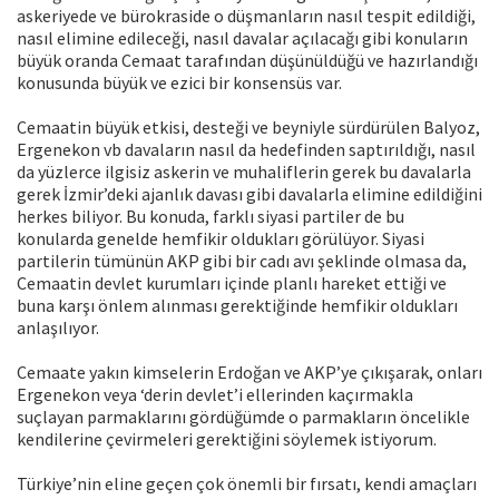
askeriyede ve bürokraside o düşmanların nasıl tespit edildiği,
nasıl elimine edileceği, nasıl davalar açılacağı gibi konuların
büyük oranda Cemaat tarafından düşünüldüğü ve hazırlandığı
konusunda büyük ve ezici bir konsensüs var.
Cemaatin büyük etkisi, desteği ve beyniyle sürdürülen Balyoz,
Ergenekon vb davaların nasıl da hedefinden saptırıldığı, nasıl
da yüzlerce ilgisiz askerin ve muhaliflerin gerek bu davalarla
gerek İzmir’deki ajanlık davası gibi davalarla elimine edildiğini
herkes biliyor. Bu konuda, farklı siyasi partiler de bu
konularda genelde hemfikir oldukları görülüyor. Siyasi
partilerin tümünün AKP gibi bir cadı avı şeklinde olmasa da,
Cemaatin devlet kurumları içinde planlı hareket ettiği ve
buna karşı önlem alınması gerektiğinde hemfikir oldukları
anlaşılıyor.
Cemaate yakın kimselerin Erdoğan ve AKP’ye çıkışarak, onları
Ergenekon veya ‘derin devlet’i ellerinden kaçırmakla
suçlayan parmaklarını gördüğümde o parmakların öncelikle
kendilerine çevirmeleri gerektiğini söylemek istiyorum.
Türkiye’nin eline geçen çok önemli bir fırsatı, kendi amaçları