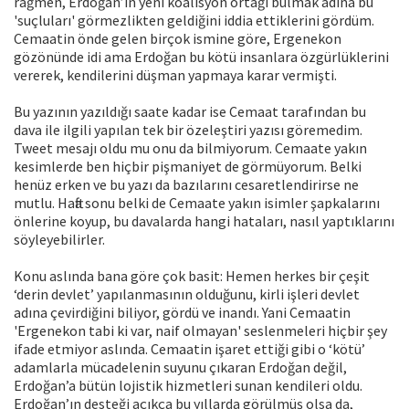
rağmen, Erdoğan’ın yeni koalisyon ortağı bulmak adına bu
'suçluları' görmezlikten geldiğini iddia ettiklerini gördüm.
Cemaatin önde gelen birçok ismine göre, Ergenekon
gözönünde idi ama Erdoğan bu kötü insanlara özgürlüklerini
vererek, kendilerini düşman yapmaya karar vermişti.
Bu yazının yazıldığı saate kadar ise Cemaat tarafından bu
dava ile ilgili yapılan tek bir özeleştiri yazısı göremedim.
Tweet mesajı oldu mu onu da bilmiyorum. Cemaate yakın
kesimlerde ben hiçbir pişmaniyet de görmüyorum. Belki
henüz erken ve bu yazı da bazılarını cesaretlendirirse ne
mutlu. Hafta sonu belki de Cemaate yakın isimler şapkalarını
önlerine koyup, bu davalarda hangi hataları, nasıl yaptıklarını
söyleyebilirler.
Konu aslında bana göre çok basit: Hemen herkes bir çeşit
‘derin devlet’ yapılanmasının olduğunu, kirli işleri devlet
adına çevirdiğini biliyor, gördü ve inandı. Yani Cemaatin
'Ergenekon tabi ki var, naif olmayan' seslenmeleri hiçbir şey
ifade etmiyor aslında. Cemaatin işaret ettiği gibi o ‘kötü’
adamlarla mücadelenin suyunu çıkaran Erdoğan değil,
Erdoğan’a bütün lojistik hizmetleri sunan kendileri oldu.
Erdoğan’ın desteği açıkça bu yıllarda görülmüş olsa da,