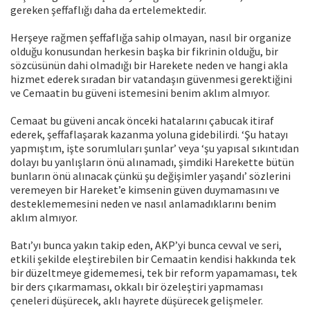
gereken şeffaflığı daha da ertelemektedir.
Herşeye rağmen şeffaflığa sahip olmayan, nasıl bir organize
olduğu konusundan herkesin başka bir fikrinin olduğu, bir
sözcüsünün dahi olmadığı bir Harekete neden ve hangi akla
hizmet ederek sıradan bir vatandaşın güvenmesi gerektiğini
ve Cemaatin bu güveni istemesini benim aklım almıyor.
Cemaat bu güveni ancak önceki hatalarını çabucak itiraf
ederek, şeffaflaşarak kazanma yoluna gidebilirdi. ‘Şu hatayı
yapmıştım, işte sorumluları şunlar’ veya ‘şu yapısal sıkıntıdan
dolayı bu yanlışların önü alınamadı, şimdiki Harekette bütün
bunların önü alınacak çünkü şu değişimler yaşandı’ sözlerini
veremeyen bir Hareket’e kimsenin güven duymamasını ve
desteklememesini neden ve nasıl anlamadıklarını benim
aklım almıyor.
Batı’yı bunca yakın takip eden, AKP’yi bunca cevval ve seri,
etkili şekilde eleştirebilen bir Cemaatin kendisi hakkında tek
bir düzeltmeye gidememesi, tek bir reform yapamaması, tek
bir ders çıkarmaması, okkalı bir özeleştiri yapmaması
çeneleri düşürecek, aklı hayrete düşürecek gelişmeler.