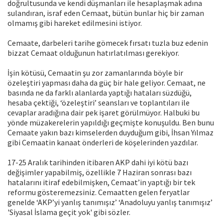
doğrultusunda ve kendi düşmanları ile hesaplaşmak adına
sulandıran, israf eden Cemaat, bütün bunlar hiç bir zaman
olmamış gibi hareket edilmesini istiyor.
Cemaate, darbeleri tarihe gömecek fırsatı tuzla buz edenin
bizzat Cemaat olduğunun hatırlatılması gerekiyor.
İşin kötüsü, Cemaatin şu zor zamanlarında böyle bir
özeleştiri yapması daha da güç bir hale geliyor. Cemaat, ne
basında ne da farklı alanlarda yaptığı hataları süzdüğü,
hesaba çektiği, ‘özeleştiri’ seansları ve toplantıları ile
cevaplar aradığına dair pek işaret görülmüyor. Halbuki bu
yönde müzakerelerin yapıldığı geçmişte konuşuldu. Ben bunu
Cemaate yakın bazı kimselerden duyduğum gibi, İhsan Yılmaz
gibi Cemaatin kanaat önderleri de köşelerinden yazdılar.
17-25 Aralık tarihinden itibaren AKP dahi iyi kötü bazı
değişimler yapabilmiş, özellikle 7 Haziran sonrası bazı
hatalarını itiraf edebilmişken, Cemaat’in yaptığı bir tek
reformu gösteremezsiniz. Cemaatten gelen feryatlar
genelde ‘AKP’yi yanlış tanımışız’ ‘Anadoluyu yanlış tanımışız’
'Siyasal İslama geçit yok' gibi sözler.