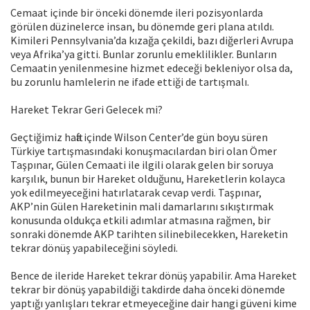
Cemaat içinde bir önceki dönemde ileri pozisyonlarda
görülen düzinelerce insan, bu dönemde geri plana atıldı.
Kimileri Pennsylvania’da kızağa çekildi, bazı diğerleri Avrupa
veya Afrika’ya gitti. Bunlar zorunlu emeklilikler. Bunların
Cemaatin yenilenmesine hizmet edeceği bekleniyor olsa da,
bu zorunlu hamlelerin ne ifade ettiği de tartışmalı.
Hareket Tekrar Geri Gelecek mi?
Geçtiğimiz hafta içinde Wilson Center’de gün boyu süren
Türkiye tartışmasındaki konuşmacılardan biri olan Ömer
Taşpınar, Gülen Cemaati ile ilgili olarak gelen bir soruya
karşılık, bunun bir Hareket olduğunu, Hareketlerin kolayca
yok edilmeyeceğini hatırlatarak cevap verdi. Taşpınar,
AKP’nin Gülen Hareketinin mali damarlarını sıkıştırmak
konusunda oldukça etkili adımlar atmasına rağmen, bir
sonraki dönemde AKP tarihten silinebilecekken, Hareketin
tekrar dönüş yapabileceğini söyledi.
Bence de ileride Hareket tekrar dönüş yapabilir. Ama Hareket
tekrar bir dönüş yapabildiği takdirde daha önceki dönemde
yaptığı yanlışları tekrar etmeyeceğine dair hangi güveni kime