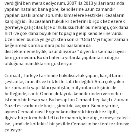
verdiğini ben merak ediyorum. 2007 ila 2013 yılları arasında
yapılan hatalar, bana göre, kendilerine uzun zamandır
yapılan baskılardan sorumlu kimselere kestikleri cezaların
karşılığı idi. Bu cezaları hukuk kriterlerini birçok kez ezerek
görmeye çalıştılar. İşte o ‘hukuksuzluk’ bumerangı, çok daha
hızlı ve çok daha büyük bir topaçla gelip kendilerine vurdu.
Üzerinden bunca yıl geçtikten sonra ‘’OdaTV’yi hiçbir zaman
beğenmedik ama onlara polis baskınını da
desteklememeliydik, özür diliyoruz’’ diyen bir Cemaat üyesi
ben görmedim. Bu da halen o yıllarda yapılanların doğru
olduğuna inandıklarını gösteriyor.
Cemaat, Türkiye tarihinde hukuksuzluk yapan, karşıtlarını
şeytanlaştıran ilk ve tek kitle tabi ki değildi. Ama çok yakın
bir zamanda yaptıkları yanlışlar, milyonlarca kişinin de
belleğinde, canlı. Ondan dolayı da kendilerinden vermeleri
istenen bir hesap var. Bu hesaptan Cemaat hep kaçtı. Zaman
Gazetesi varken de kaçtı, şimdi de kaçıyor. Bunun yerine,
aynen Cemaat nasıl Ergenekon diyerek birçok kez ilgili,
ilgisiz birçok muhalefeti o torbanın içine alıp, ezmeye çalıştı
ise, şimdi de kollektif bir şekilde Cemaatin her ferdi ezilmeye
çalışıyor.