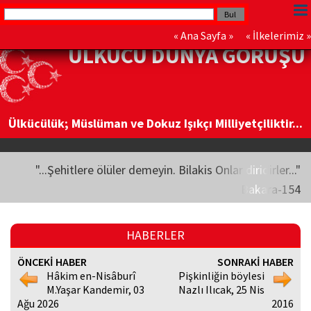
«
Ana Sayfa
» «
İlkelerimiz
»
ÜLKÜCÜ DÜNYA GÖRÜŞÜ
Ülkücülük; Müslüman ve Dokuz Işıkçı Milliyetçiliktir...
"...Şehitlere ölüler demeyin. Bilakis Onlar diridirler..."
Bakara-154
HABERLER
ÖNCEKİ HABER
SONRAKİ HABER
Hâkim en-Nisâburî
Pişkinliğin böylesi
M.Yaşar Kandemir, 03
Nazlı Ilıcak, 25 Nis
Ağu 2026
2016