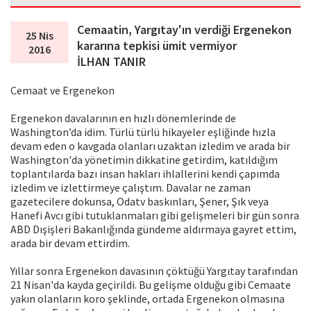
Cemaatin, Yargıtay'ın verdiği Ergenekon
25 Nis
kararına tepkisi ümit vermiyor
2016
İLHAN TANIR
Cemaat ve Ergenekon
Ergenekon davalarının en hızlı dönemlerinde de
Washington’da idim. Türlü türlü hikayeler eşliğinde hızla
devam eden o kavgada olanları uzaktan izledim ve arada bir
Washington'da yönetimin dikkatine getirdim, katıldığım
toplantılarda bazı insan hakları ihlallerini kendi çapımda
izledim ve izlettirmeye çalıştım. Davalar ne zaman
gazetecilere dokunsa, Odatv baskınları, Şener, Şık veya
Hanefi Avcı gibi tutuklanmaları gibi gelişmeleri bir gün sonra
ABD Dışişleri Bakanlığında gündeme aldırmaya gayret ettim,
arada bir devam ettirdim.
Yıllar sonra Ergenekon davasının çöktüğü Yargıtay tarafından
21 Nisan'da kayda geçirildi. Bu gelişme olduğu gibi Cemaate
yakın olanların koro şeklinde, ortada Ergenekon olmasına