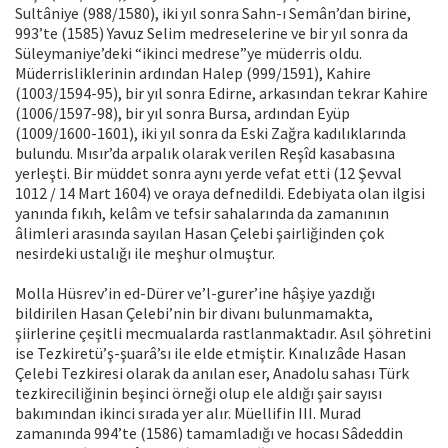
Sultâniye (988/1580), iki yıl sonra Sahn-ı Semân’dan birine,
993’te (1585) Yavuz Selim medreselerine ve bir yıl sonra da
Süleymaniye’deki “ikinci medrese”ye müderris oldu.
Müderrisliklerinin ardından Halep (999/1591), Kahire
(1003/1594-95), bir yıl sonra Edirne, arkasından tekrar Kahire
(1006/1597-98), bir yıl sonra Bursa, ardından Eyüp
(1009/1600-1601), iki yıl sonra da Eski Zağra kadılıklarında
bulundu. Mısır’da arpalık olarak verilen Reşîd kasabasına
yerleşti. Bir müddet sonra aynı yerde vefat etti (12 Şevval
1012 / 14 Mart 1604) ve oraya defnedildi. Edebiyata olan ilgisi
yanında fıkıh, kelâm ve tefsir sahalarında da zamanının
âlimleri arasında sayılan Hasan Çelebi şairliğinden çok
nesirdeki ustalığı ile meşhur olmuştur.
Molla Hüsrev’in ed-Dürer ve’l-gurer’ine hâşiye yazdığı
bildirilen Hasan Çelebi’nin bir divanı bulunmamakta,
şiirlerine çeşitli mecmualarda rastlanmaktadır. Asıl şöhretini
ise Tezkiretü’ş-şuarâ’sı ile elde etmiştir. Kınalızâde Hasan
Çelebi Tezkiresi olarak da anılan eser, Anadolu sahası Türk
tezkireciliğinin beşinci örneği olup ele aldığı şair sayısı
bakımından ikinci sırada yer alır. Müellifin III. Murad
zamanında 994’te (1586) tamamladığı ve hocası Sâdeddin