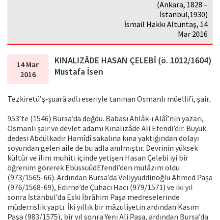
(Ankara, 1828 –
İstanbul,1930)
İsmail Hakkı Altuntaş, 14
Mar 2016
KINALIZÂDE HASAN ÇELEBİ (ö. 1012/1604)
14 Mar
Mustafa İsen
2016
Tezkiretü’ş-şuarâ adlı eseriyle tanınan Osmanlı müellifi, şair.
953’te (1546) Bursa’da doğdu. Babası Ahlâk-ı Alâî’nin yazarı,
Osmanlı şair ve devlet adamı Kınalızâde Ali Efendi’dir. Büyük
dedesi Abdülkadir Hamîdî sakalına kına yaktığından dolayı
soyundan gelen aile de bu adla anılmıştır. Devrinin yüksek
kültür ve ilim muhiti içinde yetişen Hasan Çelebi iyi bir
öğrenim görerek EbüssuûdEfendi’den mülâzım oldu
(973/1565-66). Ardından Bursa’da Veliyyüddinoğlu Ahmed Paşa
(976/1568-69), Edirne’de Çuhacı Hacı (979/1571) ve iki yıl
sonra İstanbul’da Eski İbrâhim Paşa medreselerinde
müderrislik yaptı. İki yıllık bir mâzuliyetin ardından Kasım
Paşa (983/1575), bir yıl sonra Yeni Ali Paşa, ardından Bursa’da