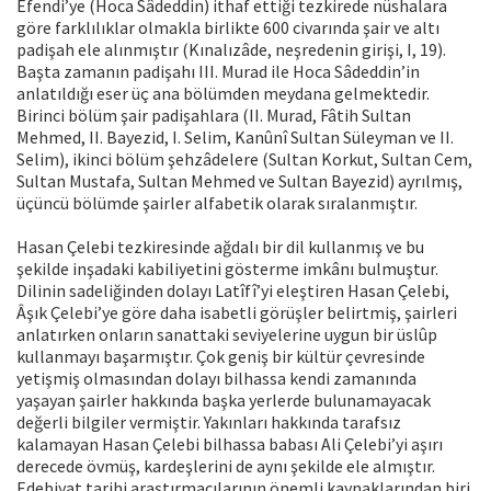
Efendi’ye (Hoca Sâdeddin) ithaf ettiği tezkirede nüshalara
göre farklılıklar olmakla birlikte 600 civarında şair ve altı
padişah ele alınmıştır (Kınalızâde, neşredenin girişi, I, 19).
Başta zamanın padişahı III. Murad ile Hoca Sâdeddin’in
anlatıldığı eser üç ana bölümden meydana gelmektedir.
Birinci bölüm şair padişahlara (II. Murad, Fâtih Sultan
Mehmed, II. Bayezid, I. Selim, Kanûnî Sultan Süleyman ve II.
Selim), ikinci bölüm şehzâdelere (Sultan Korkut, Sultan Cem,
Sultan Mustafa, Sultan Mehmed ve Sultan Bayezid) ayrılmış,
üçüncü bölümde şairler alfabetik olarak sıralanmıştır.
Hasan Çelebi tezkiresinde ağdalı bir dil kullanmış ve bu
şekilde inşadaki kabiliyetini gösterme imkânı bulmuştur.
Dilinin sadeliğinden dolayı Latîfî’yi eleştiren Hasan Çelebi,
Âşık Çelebi’ye göre daha isabetli görüşler belirtmiş, şairleri
anlatırken onların sanattaki seviyelerine uygun bir üslûp
kullanmayı başarmıştır. Çok geniş bir kültür çevresinde
yetişmiş olmasından dolayı bilhassa kendi zamanında
yaşayan şairler hakkında başka yerlerde bulunamayacak
değerli bilgiler vermiştir. Yakınları hakkında tarafsız
kalamayan Hasan Çelebi bilhassa babası Ali Çelebi’yi aşırı
derecede övmüş, kardeşlerini de aynı şekilde ele almıştır.
Edebiyat tarihi araştırmacılarının önemli kaynaklarından biri