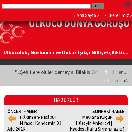
«
Ana Sayfa
» «
İlkelerimiz
»
ÜLKÜCÜ DÜNYA GÖRÜŞÜ
Ülkücülük; Müslüman ve Dokuz Işıkçı Milliyetçiliktir...
"...Şehitlere ölüler demeyin. Bilakis Onlar diridirler..."
Bakara-154
HABERLER
ÖNCEKİ HABER
SONRAKİ HABER
Hâkim en-Nisâburî
Mevlâna Küçük
M.Yaşar Kandemir, 03
Hüseyin Ankaravi [
Ağu 2026
Kaddesallahu Sırrahulaziz ]