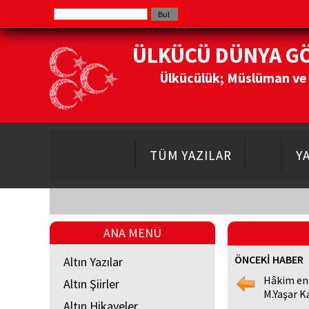
ÜLKÜCÜ DÜNYA G
Ülkücülük; Müslüman ve Do
TÜM YAZILAR
Y
ANA MENÜ
ÖNCEKİ HABER
Altın Yazılar
Hâkim en
Altın Şiirler
M.Yaşar K
Altın Hikayeler