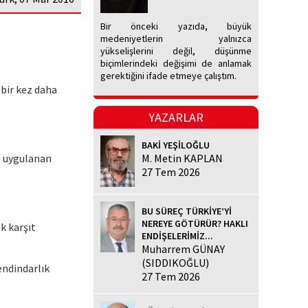
Bir önceki yazıda, büyük
medeniyetlerin yalnızca
yükselişlerini değil, düşünme
biçimlerindeki değişimi de anlamak
gerektiğini ifade etmeye çalıştım.
 bir kez daha
YAZARLAR
BAKİ YEŞİLOĞLU
ra uygulanan
M. Metin KAPLAN
27 Tem 2026
BU SÜREÇ TÜRKİYE’Yİ
NEREYE GÖTÜRÜR? HAKLI
k karşıt
ENDİŞELERİMİZ...
Muharrem GÜNAY
(SIDDIKOĞLU)
endindarlık
27 Tem 2026