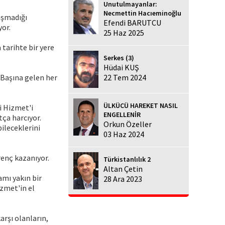
Unutulmayanlar:
Necmettin Hacıeminoğlu
aşmadığı
Efendi BARUTCU
yor.
25 Haz 2025
tarihte bir yere
Serkes (3)
Hüdai KUŞ
. Başına gelen her
22 Tem 2024
ÜLKÜCÜ HAREKET NASIL
i Hizmet'i
ENGELLENİR
tça harcıyor.
Orkun Özeller
bileceklerini
03 Haz 2024
renç kazanıyor.
Türkistanlılık 2
Altan Çetin
amı yakın bir
28 Ara 2023
zmet'in el
rşı olanların,