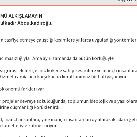
MÜ ALKIŞLAMAYIN
ülkadir Abdülkadiroğlu
in tasfiye etmeye çalıştığı kesimlere yıllarca uyguladığı yöntemler
acımasızlığıyla.. Ama aynı zamanda da bütün körlüğüyle..
iyasi görüştekilere, etnik kökene sahip kesimlere ve inançlı insanla
Hizmet camiasına karşı kanun kuraltanımaz bir hali yaşanıyor.
k önemli farkları var.
projeler devreye sokulduğunda, toplumun ideolojik ve siyasi olara
irine düşmanlığı körüklenirdi.
l, inançlı insanlara, yine inançlı insanlardan oy alarak iktidara gel
hükümet eliyle zulmettiriyor.