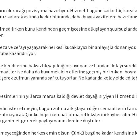
arın duracağı pozisyona hazırlıyor. Hizmet bugüne kadar hiç karşıl
z kalarak aslında kader planında daha büyük vazifelere hazırlanı
medilirken bunu kendinden geçmişcesine alkışlayan şuursuzlar da 
r.
eza ve cefayı yaşayarak herkesi kucaklayıcı bir anlayışla donanıyor
übe kazandırıyor.
e kendilerine haksızlık yapıldığını savunan ve bundan dolayı sürekl
maatler ise daha da büyümek için ellerine geçmiş bir imkanı hoyra
düşerek zulmün yanında saf tutuyorlar. Ne kadar da kolay elde edile
esimlerinin yıllarca maruz kaldığı devlet dayağını yiyen Hizmet di
edin ister etmeyin; bugün zulmü alkışlayan diğer cemaatlerin tam
almayacak. Çünkü hepsi cemaat olma reflekslerini kaybettiler. Hi
ı ganimet görerek paylaşmanın derdine düştüler..
lemeyeceğinden herkes emin olsun. Çünkü bugüne kadar kendisine ka