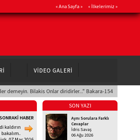
«
Ana Sayfa
» «
İlkelerimiz
»
Rİ
VİDEO GALERİ
üler demeyin. Bilakis Onlar diridirler..." Bakara-154
SON YAZI
SONRAKİ HABER
Aynı Sorulara Farklı
Cevaplar
i kaldırın
İdris Savaş
bakalım..
06 Ağu 2026
ürk, 07 Mar 2016