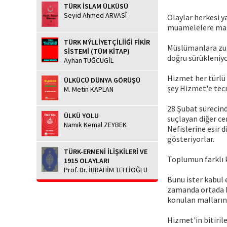
TÜRK İSLAM ÜLKÜSÜ
Seyid Ahmed ARVASÎ
Olaylar herkesi y
muamelelere maru
TÜRK MÝLLİYETÇİLİİĞİ FİKİR
Müslümanlara zul
SİSTEMİ (TÜM KİTAP)
doğru sürükleniyo
Ayhan TUĞCUGİL
Hizmet her türlü 
ÜLKÜCÜ DÜNYA GÖRÜŞÜ
şey Hizmet'e tecr
M. Metin KAPLAN
28 Şubat sürecind
ÜLKÜ YOLU
suçlayan diğer ce
Namık Kemal ZEYBEK
Nefislerine esir 
gösteriyorlar.
TÜRK-ERMENİ İLİŞKİLERİ VE
Toplumun farklı k
1915 OLAYLARI
Prof. Dr. İBRAHİM TELLİOĞLU
Bunu ister kabul 
zamanda ortada k
konulan malların
Hizmet'in bitiri