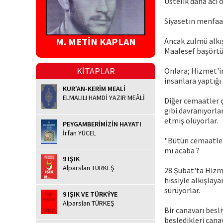
Üstelik daha acı o
Siyasetin menfaat
M. METİN KAPLAN
Ancak zulmü alkış
Maalesef başörtül
KİTAPLAR
Onlara; Hizmet'in
insanlara yaptığı 
KUR'AN-KERİM MEALİ
ELMALILI HAMDİ YAZIR MEÂLİ
Diğer cemaatler ç
gibi davranıyorla
etmiş oluyorlar.
PEYGAMBERİMİZİN HAYATI
İrfan YÜCEL
"Bütün cemaatleri
mı acaba ?
9 IŞIK
Alparslan TÜRKEŞ
28 Şubat'ta Hizme
hissiyle alkışlay
sürüyorlar.
9 IŞIK VE TÜRKÝYE
Alparslan TÜRKEŞ
Bir canavarı besli
besledikleri can