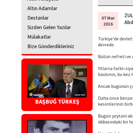
Altın Adamlar
ZUL
Destanlar
07 Mar
Abd
2016
Sizden Gelen Yazılar
Mülakatlar
Türkiye'de devlet
devrede.
Bize Gönderdikleriniz
Bütün nefreti ve 
Yıllarca farklı s
baskının, bu kez 
Ancak bugünün ço
Daha önce benzer 
BAŞBUĞ TÜRKEŞ
kesimlerinin birb
Bugün şeytani akı
iddiasındaki bir 