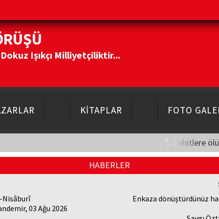
ÖRÜŞÜ
kuz Işıkçı Milliyetçiliktir...
AZARLAR
KİTAPLAR
FOTO GALE
"...Şehitlere öl
HABERLER
-Nisâburî
Enkaza dönüştürdünüz had
andemir, 03 Ağu 2026
Saygı Özt