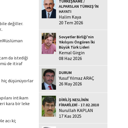
TÜRKEŞNAME /
ALPARSLAN TÜRKEŞ’İN
HAYATI
Halim Kaya
20 Tem 2026
le değiller.
..
Sovyetler Birliği'nin
arınMüslüman
Yıkılışını Öngören İki
Büyük Türk Lideri
Kemal Girgin
tam da istediği
08 Haz 2026
lmü de itiraf
DURUM
Yusuf Yılmaz ARAÇ
 hiç düşünüyorlar
26 May 2026
apılanı intikam
DİRİLİŞ NESLİNİN
ri kara bir leke
FİRARÎLERİ - 17.02.2010
Nurullah KAPLAN
17 Kas 2025
e acı ki;