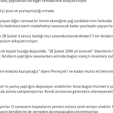
lanı; yapılanları da diğer cemaatlere alkışlattırıyor.
çi yüzü ve yozlaşmışlığı ortada..
layan diğer cemaatler kimin ekmeğine yağ sürdüklerinin farkında bi
ü kadınlara kanlı müdahaleyi savunacak kadar şuurkaybı yaşıyorlar
 28 Şubat'a sessiz kaldığı tezi savundurularak dindar(?) bir iktid
zulüm alkışlattırılıyor.
ok büyük tuzağa düşürüldü. "28 Şubat 1000 yıl sürecek" diyenlerin 
r. İktidarın yaptığını savunurken aslında bugün inançlı insanlara zu
n kökünü kazıyacağız" diyen Perinçek'i ne kadar mutlu ettiklerini
t'in yanlış yaptığını düşünüyor olabilirler. Ama bugün Hizmet'e y
arak zulmü sahipleniyorlar. Kendi alınlarına gelecekte silemeyecekle
yorlar. O canavarın başkalarını yemesi onlara zevk veriyor olabilir. N
avarın kendilerini de yemeden doymayacağını göremiyorlar.