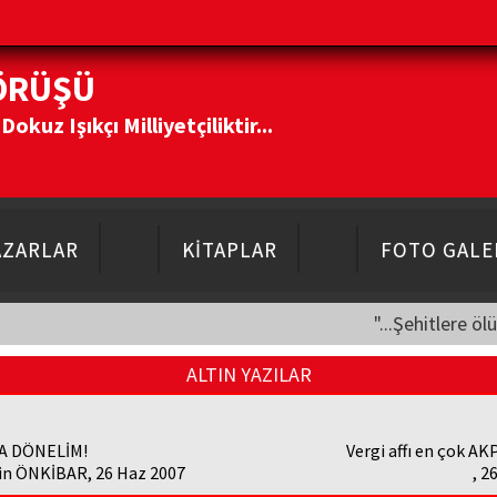
ÖRÜŞÜ
kuz Işıkçı Milliyetçiliktir...
AZARLAR
KİTAPLAR
FOTO GALE
"...Şehitlere öl
ALTIN YAZILAR
A DÖNELİM!
Vergi affı en çok AK
in ÖNKİBAR, 26 Haz 2007
, 2