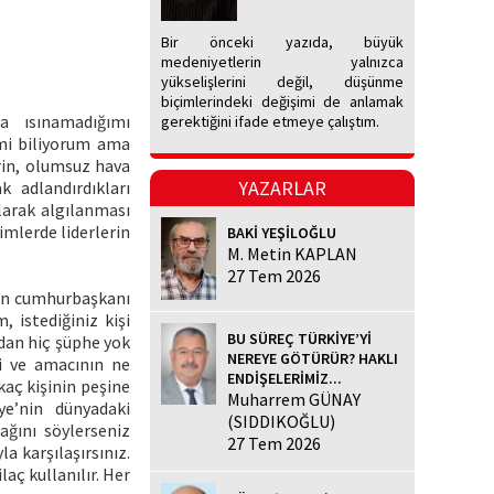
Bir önceki yazıda, büyük
medeniyetlerin yalnızca
yükselişlerini değil, düşünme
biçimlerindeki değişimi de anlamak
a ısınamadığımı
gerektiğini ifade etmeye çalıştım.
mi biliyorum ama
rin, olumsuz hava
YAZARLAR
k adlandırdıkları
larak algılanması
imlerde liderlerin
BAKİ YEŞİLOĞLU
M. Metin KAPLAN
27 Tem 2026
s’in cumhurbaşkanı
, istediğiniz kişi
BU SÜREÇ TÜRKİYE’Yİ
ndan hiç şüphe yok
NEREYE GÖTÜRÜR? HAKLI
i ve amacının ne
ENDİŞELERİMİZ...
kaç kişinin peşine
Muharrem GÜNAY
ye’nin dünyadaki
(SIDDIKOĞLU)
ağını söylerseniz
27 Tem 2026
a karşılaşırsınız.
aç kullanılır. Her