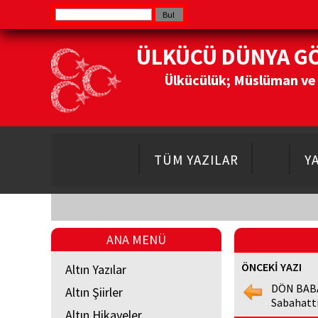
ÜLKÜCÜ DÜNYA G
Ülkücülük; Müslüman ve Do
TÜM YAZILAR
Y
ANA MENÜ
ÖNCEKİ YAZI
Altın Yazılar
DÖN BAB
Altın Şiirler
Sabahatt
Altın Hikayeler