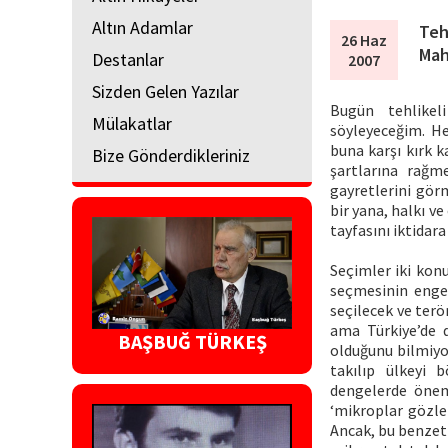
Altın Adamlar
Tehl
26 Haz
Mah
Destanlar
2007
Sizden Gelen Yazılar
Bugün tehlikel
Mülakatlar
söyleyeceğim. H
buna karşı kırk 
Bize Gönderdikleriniz
şartlarına rağme
gayretlerini gör
bir yana, halkı v
tayfasını iktidara
Seçimler iki konu
seçmesinin engell
seçilecek ve terö
ama Türkiye’de 
BAŞBUĞ TÜRKEŞ
olduğunu bilmiyor
takılıp ülkeyi 
dengelerde öneml
‘mikroplar gözle 
Ancak, bu benzetm