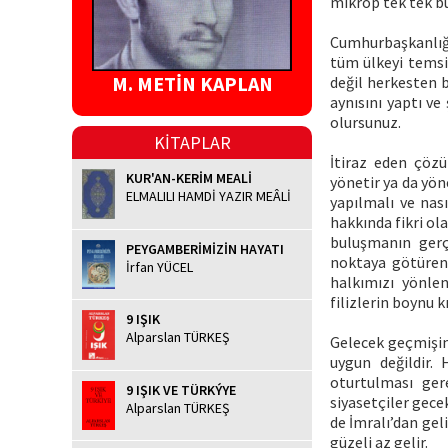
mikrop tek tek bu
Cumhurbaşkanlığı 
tüm ülkeyi temsi
M. METİN KAPLAN
değil herkesten bi
aynısını yaptı ve
olursunuz.
KİTAPLAR
İtiraz eden çözü
KUR'AN-KERİM MEALİ
yönetir ya da yön
ELMALILI HAMDİ YAZIR MEÂLİ
yapılmalı ve nası
hakkında fikri ola
buluşmanın gerç
PEYGAMBERİMİZİN HAYATI
noktaya götüren 
İrfan YÜCEL
halkımızı yönlen
filizlerin boynu k
9 IŞIK
Alparslan TÜRKEŞ
Gelecek geçmişin
uygun değildir.
oturtulması ger
9 IŞIK VE TÜRKÝYE
siyasetçiler gece
Alparslan TÜRKEŞ
de İmralı’dan ge
güzeli az gelir.