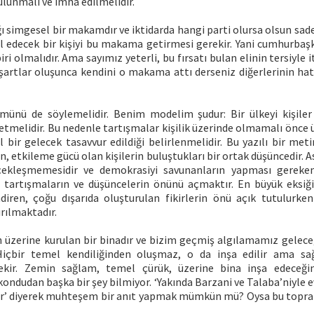
lunmalı ve imha edilmelidir.
simgesel bir makamdır ve iktidarda hangi parti olursa olsun sade
l edecek bir kişiyi bu makama getirmesi gerekir. Yani cumhurbaşk
ri olmalıdır. Ama sayımız yeterli, bu fırsatı bulan elinin tersiyle 
 şartlar oluşunca kendini o makama attı derseniz diğerlerinin ha
münü de söylemelidir. Benim modelim şudur: Bir ülkeyi kişiler
etmelidir. Bu nedenle tartışmalar kişilik üzerinde olmamalı önce 
l bir gelecek tasavvur edildiği belirlenmelidir. Bu yazılı bir meti
n, etkileme gücü olan kişilerin buluştukları bir ortak düşüncedir. A
ekleşmemesidir ve demokrasiyi savunanların yapması gereken
tartışmaların ve düşüncelerin önünü açmaktır. En büyük eksiğ
diren, çoğu dışarıda oluşturulan fikirlerin önü açık tutulurke
ırılmaktadır.
 üzerine kurulan bir binadır ve bizim geçmiş algılamamız gelec
 Hiçbir temel kendiliğinden oluşmaz, o da inşa edilir ama s
ekir. Zemin sağlam, temel çürük, üzerine bina inşa edeceğ
kondudan başka bir şey bilmiyor. ‘Yakında Barzani ve Talaba’niyle ev
lir’ diyerek muhteşem bir anıt yapmak mümkün mü? Oysa bu toprak