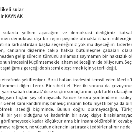
ikeli sular
ir KAYNAK
i sularda yelken açacağım ve demokrasi dediğimiz kutsal
emen demokrasi dışı bir rejim peşinde olmakla itham edileceği
katırla kırk satırdan başka seçeneğimiz yok mu diyeceğim. Liderle
n, canlarını dişlerine takıp halkla bütünleşme çabaları olara
mezden gelip sürecin tümünü anlamsız saymamın bir haksızlık o
e onun iradesini küçümsemekle itham edileceğimi de biliyorum. Seç
 taşıdığımız gerçeği de sistemi eleştirmek için yeterli değil.
 etrafında şekilleniyor. Birisi halkın iradesini temsil eden Mecli
enmesi diğeri terör. Bir sihirli el ‘Her iki sorunu da çözüyorum
r yarın sabah duracak’ dese seçim sonuçlarının çok farklı olacağı
değişen hiçbir şey olmayacak. Kimse terörü yönlendiren iradey
. Genel kanı kandırılmış bir avuç insanın kötü niyetli bir ya da bir
bölmek istediği biçiminde. Bunun doğru olamayacağını, Türki
i bir yeri olduğunu ve kaderinin bir avuç kişiye bırakılamayac
görünmeyecek kadar küçüktür ama bir insanı öldürebilir’ cevabıyl
eye rağmen, ne vücudun direncini artıracak tedbirler alınır ne de il