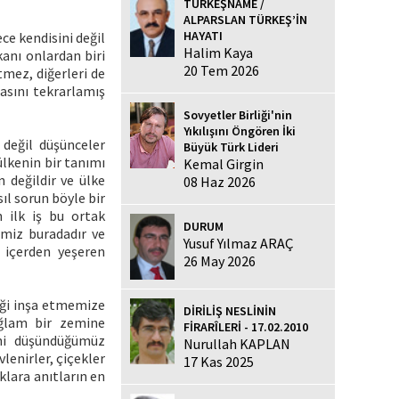
TÜRKEŞNAME /
ALPARSLAN TÜRKEŞ’İN
HAYATI
ce kendisini değil
Halim Kaya
anı onlardan biri
20 Tem 2026
itmez, diğerleri de
tasını tekrarlamış
Sovyetler Birliği'nin
Yıkılışını Öngören İki
 değil düşünceler
Büyük Türk Lideri
ülkenin bir tanımı
Kemal Girgin
n değildir ve ülke
08 Haz 2026
sıl sorun böyle bir
 ilk iş bu ortak
DURUM
imiz buradadır ve
Yusuf Yılmaz ARAÇ
n içerden yeşeren
26 May 2026
eği inşa etmemize
DİRİLİŞ NESLİNİN
ağlam bir zemine
FİRARÎLERİ - 17.02.2010
ini düşündüğümüz
Nurullah KAPLAN
lenirler, çiçekler
17 Kas 2025
lara anıtların en