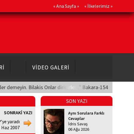
«
Ana Sayfa
» «
İlkelerimiz
»
Rİ
VİDEO GALERİ
üler demeyin. Bilakis Onlar diridirler..." Bakara-154
SON YAZI
SONRAKİ YAZI
Aynı Sorulara Farklı
Cevaplar
P’ye yaradı
İdris Savaş
6 Haz 2007
06 Ağu 2026