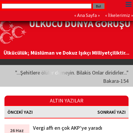
«
Ana Sayfa
» «
İlkelerimiz
»
ÜLKÜCÜ DÜNYA GÖRÜŞÜ
Ülkücülük; Müslüman ve Dokuz Işıkçı Milliyetçiliktir...
"...Şehitlere ölüler demeyin. Bilakis Onlar diridirler..."
Bakara-154
ALTIN YAZILAR
ÖNCEKİ YAZI
SONRAKİ YAZI
Vergi affı en çok AKP’ye yaradı
26 Haz