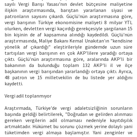
sayılı Vergi Barışı Yasası'nın devlet bütçesine maliyetine
ilişkin araştırmasında, barıştan yararlanan siyasi ve
patronların sayısını çıkardı. Güçlü'nün araştırmasına göre,
vergi barışının Türkiye ekonomisine maliyeti 8 milyar YTL
olurken, devletten vergi kaçırdığı gerekçesiyle yargılanan 15
bin kişinin de af kapsamına alındığı kaydedildi. Güçlü'nün
araştırmasında, Maliye Bakanı Kemal Unakıtan'ın "kendisine
yönelik af çıkardığı" eleştirileriyle gündemde uzun süre
tartışılan vergi barışının en çok AKP'lilere yaradığı ortaya
çıktı. Güçlü'nün araştırmasına göre, aralarında AKP'li bir
bakanının da bulunduğu toplam 132 AKP'li il ve ilçe
başkanının vergi barışından yararlandığı ortaya çıktı. Ayrıca,
48 patron ve 15 milletvekilin de bu listede yer aldığını
kaydetti.
Vergi adil toplanmıyor
Araştırmada, Türkiye'de vergi adaletsizliğinin sorunların
başında geldiği belirtilerek, "Doğrudan ve gelirden alınması
gereken vergilerin adil olmaması nedeniyle kayıtdışılık
artmaktadır. Hükümet bu sorunu çözmek yerine dolaylı yani
tüketimden vergi almaya başlamıştır. Yani zenginler ve