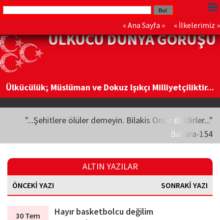
«
Ana Sayfa
» «
İlkelerimiz
»
ÜLKÜCÜ DÜNYA GÖRÜŞÜ
Ülkücülük; Müslüman ve Dokuz Işıkçı Milliyetçiliktir...
"...Şehitlere ölüler demeyin. Bilakis Onlar diridirler..."
Bakara-154
ALTIN YAZILAR
ÖNCEKİ YAZI
SONRAKİ YAZI
Hayır basketbolcu değilim
30 Tem