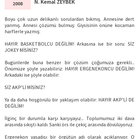
N. Kemal ZEYBEK
2008
Boyu çok uzun delikanlı sorulardan bıkmış. Annesine dert
yanmış. Annesi çözümü bulmuş: Giysisinin önüne kocaman
harflerle yazmış:
HAYIR BASKETBOLCU DEĞİLİM! Arkasına ise bir soru: SİZ
JOKEY MİSİNİZ?
Bugünlerde buna benzer bir çözüm çoğumuza gerekli...
Önümüze şöyle yazabiliriz: HAYIR ERGENEKONCU DEĞİLİM!
Arkadaki ise şöyle olabilir:
SİZ AKP’Lİ MİSİNİZ?
Ya da daha hoşgörülü bir yaklaşım olabilir: HAYIR AKP’Lİ DE
DEĞİLİM!
İlginç bir durumla karşı karşıyayız... Toplumumuz iki dava
arasında sıkıştı kaldı. Sanki örs ile çekiç arasında dövülüyoruz.
Ergenekon yasadışı bir örgütün adı olarak açıklanıyor. O