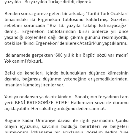
yüzyılda... Bu yüzyılda Türkçe dirildi, diyerek...
Benden sonra göreve gelen bir arkadaş ‘Tarihi Türk Ocakları’
binasındaki iki Ergenekon tablosunu kaldırtmış. Gazeteci
sebebini soruncada “Biz 13. yüzyıla takılıp kalmayacağız”
demiş... Ergenekon tablolarından birisi binlerce yıl önce
yaşandığı söylenilen dağı delip çıkma gününü resimliyordu,
öteki ise ‘İkinci Ergenekon’ denilerek Atatürk’ün yaptıklarını...
İddianamede gerçekten ‘600 yıllık bir örgüt’ sözü var mıdır?
Yok canım! Yoktur!..
Belki de kendileri, içinde bulundukları düşünce kümesinin
dışında, bağımsız düşünme yeteneğine erişemediklerinden,
insanları kümeleştirenler var.
Yani ya ondansın ya da ötekinden... Sanatçının feryadının tam
yeri: BENİ KATEGORİZE ETME! Halkımızın sözü de durumu
açıklayabilir: Her sakallı gördüğünü deden sanma!..
Bugüne kadar Umraniye davası ile ilgili yazmadım. Çünkü
olayın içyüzünü, savcının bulduğu belirtileri ve belgeleri
bilmiyorum. İddianame bir açıklansın, görelim dedim. Yine