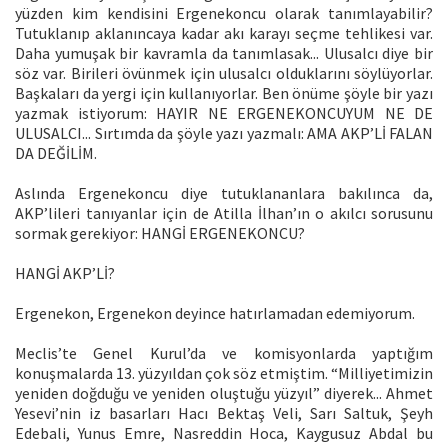
yüzden kim kendisini Ergenekoncu olarak tanımlayabilir?
Tutuklanıp aklanıncaya kadar akı karayı seçme tehlikesi var.
Daha yumuşak bir kavramla da tanımlasak... Ulusalcı diye bir
söz var. Birileri övünmek için ulusalcı olduklarını söylüyorlar.
Başkaları da yergi için kullanıyorlar. Ben önüme şöyle bir yazı
yazmak istiyorum: HAYIR NE ERGENEKONCUYUM NE DE
ULUSALCI... Sırtımda da şöyle yazı yazmalı: AMA AKP’Lİ FALAN
DA DEĞİLİM.
Aslında Ergenekoncu diye tutuklananlara bakılınca da,
AKP’lileri tanıyanlar için de Atilla İlhan’ın o akılcı sorusunu
sormak gerekiyor: HANGİ ERGENEKONCU?
HANGİ AKP’Lİ?
Ergenekon, Ergenekon deyince hatırlamadan edemiyorum.
Meclis’te Genel Kurul’da ve komisyonlarda yaptığım
konuşmalarda 13. yüzyıldan çok söz etmiştim. “Milliyetimizin
yeniden doğduğu ve yeniden oluştuğu yüzyıl” diyerek... Ahmet
Yesevi’nin iz basarları Hacı Bektaş Veli, Sarı Saltuk, Şeyh
Edebali, Yunus Emre, Nasreddin Hoca, Kaygusuz Abdal bu