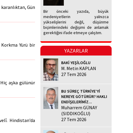
bi karanlıktan, Gün
Bir önceki yazıda, büyük
medeniyetlerin yalnızca
yükselişlerini değil, düşünme
biçimlerindeki değişimi de anlamak
gerektiğini ifade etmeye çalıştım.
k Korkma Yürü bir
YAZARLAR
BAKİ YEŞİLOĞLU
M. Metin KAPLAN
27 Tem 2026
. Hiç aşka gülünür
BU SÜREÇ TÜRKİYE’Yİ
NEREYE GÖTÜRÜR? HAKLI
ENDİŞELERİMİZ...
Muharrem GÜNAY
(SIDDIKOĞLU)
27 Tem 2026
velî. Hindistan’da