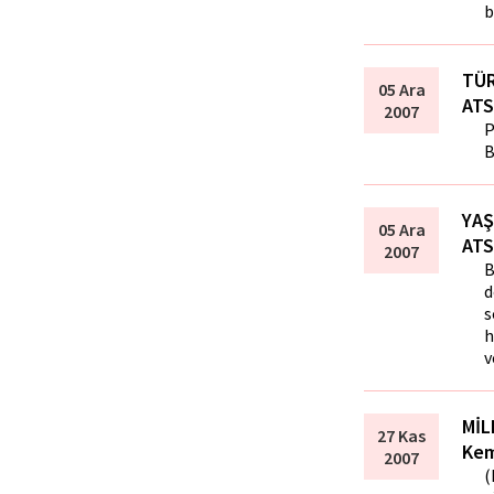
b
TÜR
05 Ara
ATS
2007
P
B
YAŞ
05 Ara
ATS
2007
B
d
s
h
v
MİL
27 Kas
Kem
2007
(