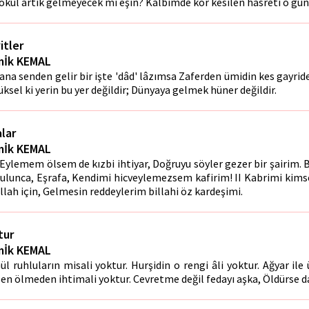
ökül artık gelmeyecek mi eşin? Kalbimde kor kesilen hasreti o gün
itler
İk KEMAL
ana senden gelir bir işte 'dâd' lâzımsa Zaferden ümidin kes gayri
üksel ki yerin bu yer değildir; Dünyaya gelmek hüner değildir.
alar
İk KEMAL
 Eylemem ölsem de kızbi ihtiyar, Doğruyu söyler gezer bir şairim
ulunca, Eşrafa, Kendimi hicveylemezsem kafirim! II Kabrimi kims
llah için, Gelmesin reddeylerim billahi öz kardeşimi.
tur
İk KEMAL
ül ruhluların misali yoktur. Hurşidin o rengi âli yoktur. Ağyar ile
en ölmeden ihtimali yoktur. Cevretme değil fedayı aşka, Öldürse da