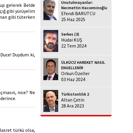
Unutulmayanlar:
oşup gelerek Belde
Necmettin Hacıeminoğlu
 çığ gibi yürüyelim
Efendi BARUTCU
uman gibi tüterken
25 Haz 2025
Serkes (3)
Hüdai KUŞ
22 Tem 2024
 Duce! Duydum ki,
ÜLKÜCÜ HAREKET NASIL
ENGELLENİR
Orkun Özeller
03 Haz 2024
uçmasın, nice? Ne
Türkistanlılık 2
 derince.
Altan Çetin
28 Ara 2023
Hasret türkü olsa,