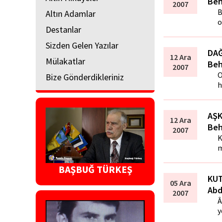
Beh
2007
B
Altın Adamlar
o
Destanlar
Sizden Gelen Yazılar
DAĞ
12 Ara
Mülakatlar
Beh
2007
O
Bize Gönderdikleriniz
h
AŞK
12 Ara
Beh
2007
K
m
BAŞBUĞ TÜRKEŞ
KUT
05 Ara
Abd
2007
Â
y