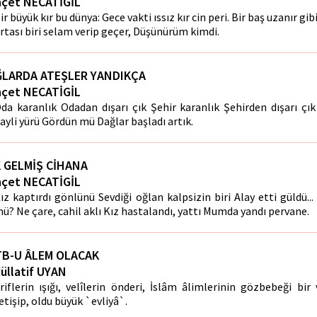
çet NECATİGİL
ir büyük kır bu dünya: Gece vakti ıssız kır cin peri. Bir baş uzanır gi
rtası biri selam verip geçer, Düşünürüm kimdi.
LARDA ATEŞLER YANDIKÇA
çet NECATİGİL
da karanlık Odadan dışarı çık Şehir karanlık Şehirden dışarı çı
ayli yürü Gördün mü Dağlar başladı artık.
 GELMİŞ CİHANA
çet NECATİGİL
ız kaptırdı gönlünü Sevdiği oğlan kalpsizin biri Alay etti güldü..
ü? Ne çare, cahil aklı Kız hastalandı, yattı Mumda yandı pervane.
B-U ÂLEM OLACAK
üllatif UYAN
riflerin ışığı, velîlerin önderi, İslâm âlimlerinin gözbebeği bir 
etişip, oldu büyük `evliyâ`.