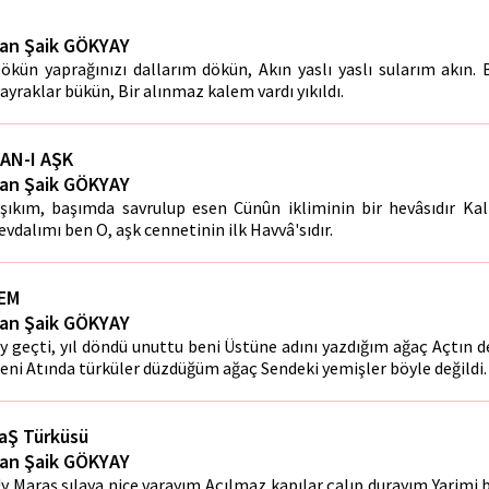
an Şaik GÖKYAY
ökün yaprağınızı dallarım dökün, Akın yaslı yaslı sularım akın
ayraklar bükün, Bir alınmaz kalem vardı yıkıldı.
AN-I AŞK
an Şaik GÖKYAY
şıkım, başımda savrulup esen Cünûn ikliminin bir hevâsıdır K
evdalımı ben O, aşk cennetinin ilk Havvâ'sıdır.
EM
an Şaik GÖKYAY
y geçti, yıl döndü unuttu beni Üstüne adını yazdığım ağaç Açtın d
eni Atında türküler düzdüğüm ağaç Sendeki yemişler böyle değildi.
aŞ Türküsü
an Şaik GÖKYAY
y Maraş sılaya nice varayım Açılmaz kapılar çalıp durayım Yarim