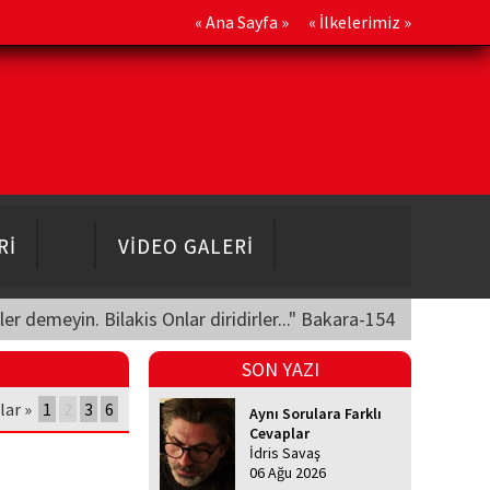
«
Ana Sayfa
» «
İlkelerimiz
»
Rİ
VİDEO GALERİ
üler demeyin. Bilakis Onlar diridirler..." Bakara-154
SON YAZI
lar »
1
2
3
6
Aynı Sorulara Farklı
Cevaplar
İdris Savaş
06 Ağu 2026