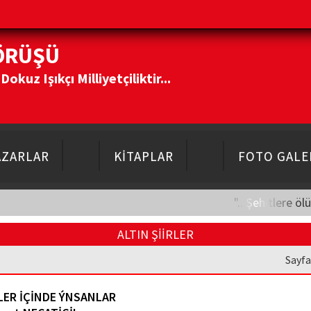
ÖRÜŞÜ
kuz Işıkçı Milliyetçiliktir...
AZARLAR
KİTAPLAR
FOTO GALE
"...Şehitlere öl
ALTIN ŞİİRLER
Sayfa
LER İÇİNDE ÝNSANLAR