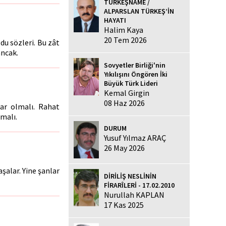
TÜRKEŞNAME /
ALPARSLAN TÜRKEŞ’İN
HAYATI
Halim Kaya
20 Tem 2026
du sözleri. Bu zât
ancak.
Sovyetler Birliği'nin
Yıkılışını Öngören İki
Büyük Türk Lideri
Kemal Girgin
08 Haz 2026
zar olmalı. Rahat
malı.
DURUM
Yusuf Yılmaz ARAÇ
26 May 2026
aşalar. Yine şanlar
DİRİLİŞ NESLİNİN
FİRARÎLERİ - 17.02.2010
Nurullah KAPLAN
17 Kas 2025