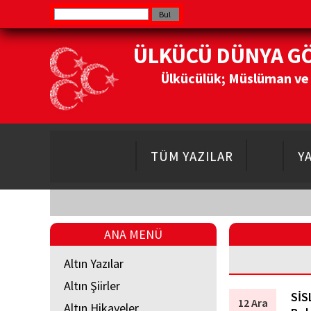
ÜLKÜCÜ DÜNYA G
Ülkücülük; Müslüman ve Do
TÜM YAZILAR
Y
ANA MENÜ
Altın Yazılar
Altın Şiirler
SİS
12 Ara
Altın Hikayeler