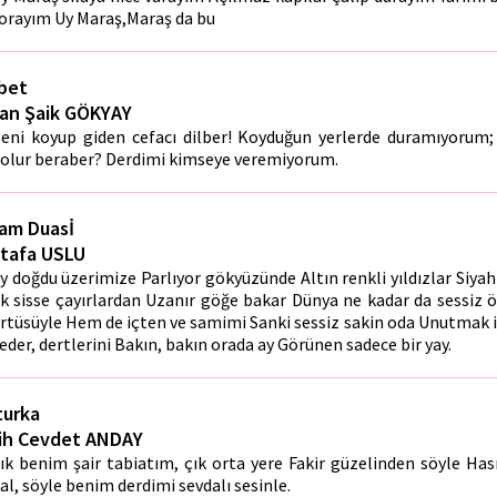
orayım Uy Maraş,Maraş da bu
bet
an Şaik GÖKYAY
eni koyup giden cefacı dilber! Koyduğun yerlerde duramıyorum;
olur beraber? Derdimi kimseye veremiyorum.
am Duasİ
tafa USLU
y doğdu üzerimize Parlıyor gökyüzünde Altın renkli yıldızlar Siy
k sisse çayırlardan Uzanır göğe bakar Dünya ne kadar da sessiz ö
rtüsüyle Hem de içten ve samimi Sanki sessiz sakin oda Unutmak 
eder, dertlerini Bakın, bakın orada ay Görünen sadece bir yay.
turka
ih Cevdet ANDAY
ık benim şair tabiatım, çık orta yere Fakir güzelinden söyle Has
al, söyle benim derdimi sevdalı sesinle.