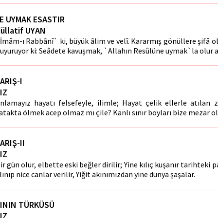
E UYMAK ESASTIR
üllatif UYAN
İmâm-ı Rabbânî` ki, büyük âlim ve velî. Kararmış gönüllere şifâ ol
uyuruyor ki: Seâdete kavuşmak, `Allahın Resûlüne uymak`la olur 
ARIŞ-I
IZ
nlamayız hayatı felsefeyle, ilimle; Hayat çelik ellerle atılan 
atakta ölmek acep olmaz mı çile? Kanlı sınır boyları bize mezar ol
ARIŞ-II
IZ
ir gün olur, elbette eski beğler dirilir; Yine kılıç kuşanır tarihteki p
lınıp nice canlar verilir, Yiğit akınımızdan yine dünya şaşalar.
ININ TÜRKÜSÜ
IZ