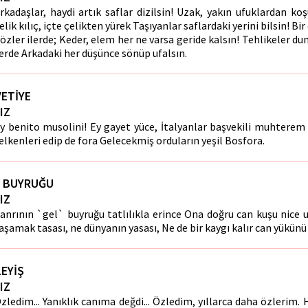
rkadaşlar, haydi artık saflar dizilsin! Uzak, yakın ufuklardan k
elik kılıç, içte çelikten yürek Taşıyanlar saflardaki yerini bilsin! Bir
özler ilerde; Keder, elem her ne varsa geride kalsın! Tehlikeler d
erde Arkadaki her düşünce sönüp ufalsın.
ETİYE
IZ
y benito musolini! Ey gayet yüce, İtalyanlar başvekili muhterem
elkenleri edip de fora Gelecekmiş orduların yeşil Bosfora.
L BUYRUĞU
IZ
anrının `gel` buyruğu tatlılıkla erince Ona doğru can kuşu nice 
aşamak tasası, ne dünyanın yasası, Ne de bir kaygı kalır can yükünü
EYİŞ
IZ
zledim... Yanıklık canıma değdi... Özledim, yıllarca daha özlerim. 