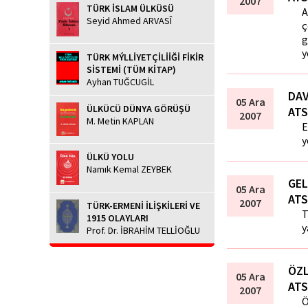
2007
TÜRK İSLAM ÜLKÜSÜ
A
Seyid Ahmed ARVASÎ
ç
g
y
TÜRK MÝLLİYETÇİLİİĞİ FİKİR
SİSTEMİ (TÜM KİTAP)
Ayhan TUĞCUGİL
DAV
05 Ara
ÜLKÜCÜ DÜNYA GÖRÜŞÜ
ATS
2007
M. Metin KAPLAN
E
y
ÜLKÜ YOLU
Namık Kemal ZEYBEK
GE
05 Ara
ATS
2007
TÜRK-ERMENİ İLİŞKİLERİ VE
T
1915 OLAYLARI
y
Prof. Dr. İBRAHİM TELLİOĞLU
ÖZL
05 Ara
ATS
2007
Ö