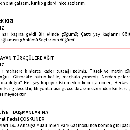
en onu çalsam, Kırılıp giderdi nice sazlarım.
K KIZI
IZ
ınar başına geldi Bir elinde güğümü; Çattı yay kaşlarını Gö
ağlamıştı gönlümü Saçlarının düğümü.
AYAN TÜRKÇÜLERE AĞIT
IZ
ir mahşere binlerce kader tutsağı gelmiş, Titrek ve metin c
oğru... Gitmekte bütün kafile, meçhula yönemiş, Nerden geler
ona doğru? Her şey kopuyor istemeden kendi yerinden; Herkes 
erkes gidecektir, Milyonlar asır geçse de arzın üzerinden Bir kere 
ermeyecektir.
LİYET DÜŞMANLARINA
al Fedai ÇOŞKUNER
Mart 1950 Antalya Muallimleri Park Gazinosu'nda bomba gibi patla