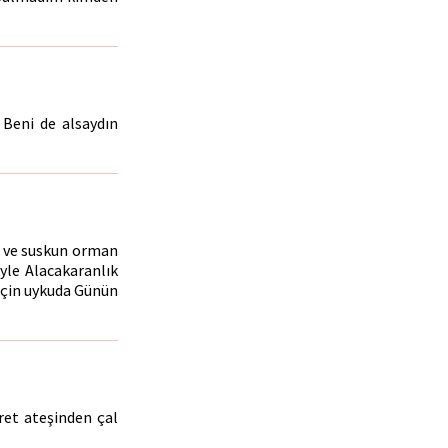
 Beni de alsaydın
ah ve suskun orman
yle Alacakaranlık
için uykuda Günün
ret ateşinden çal