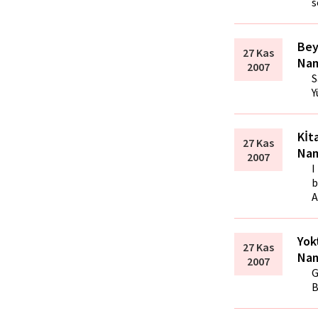
s
Bey
27 Kas
Nam
2007
S
Y
Kİt
27 Kas
Nam
2007
I
b
A
Yok
27 Kas
Nam
2007
G
B