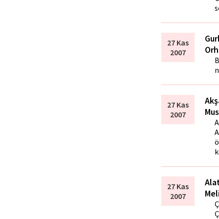
s
Gur
27 Kas
Orh
2007
B
n
Akş
27 Kas
Mus
2007
A
A
ö
k
Ala
27 Kas
Mel
2007
Ç
Ç