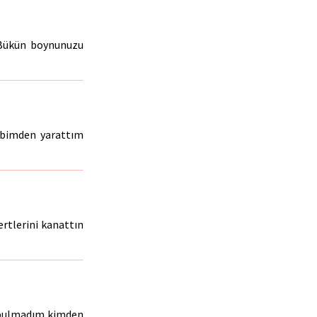
. Bükün boynunuzu
albimden yarattım
ertlerini kanattın
i bulmadım kimden