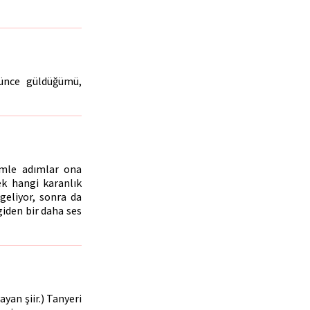
rünce güldüğümü,
ümle adımlar ona
ek hangi karanlık
geliyor, sonra da
giden bir daha ses
yan şiir.) Tanyeri