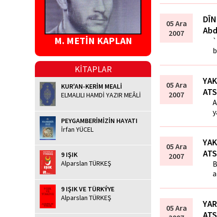
DÎN
05 Ara
Abd
2007
M. METİN KAPLAN
`
b
KİTAPLAR
YAK
05 Ara
KUR'AN-KERİM MEALİ
ATS
2007
ELMALILI HAMDİ YAZIR MEÂLİ
A
y
PEYGAMBERİMİZİN HAYATI
İrfan YÜCEL
YAK
05 Ara
ATS
9 IŞIK
2007
B
Alparslan TÜRKEŞ
a
9 IŞIK VE TÜRKÝYE
Alparslan TÜRKEŞ
YAR
05 Ara
ATS