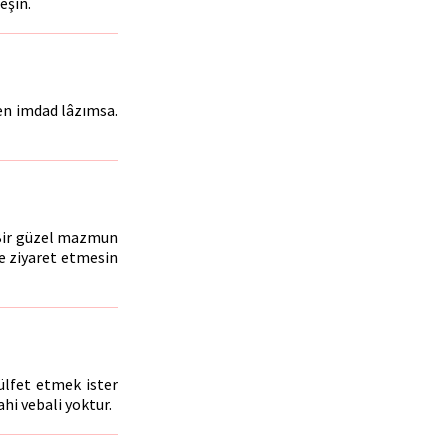
eşin.
den imdad lâzımsa.
. Bir güzel mazmun
e ziyaret etmesin
 ülfet etmek ister
hi vebali yoktur.