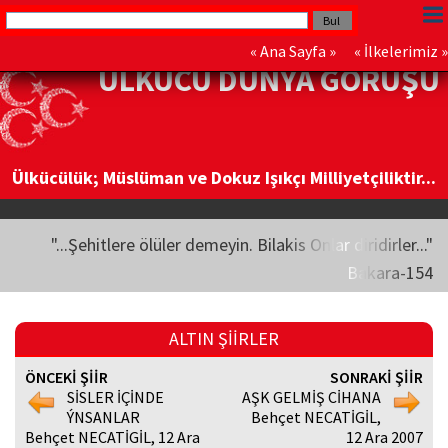
«
Ana Sayfa
» «
İlkelerimiz
»
ÜLKÜCÜ DÜNYA GÖRÜŞÜ
Ülkücülük; Müslüman ve Dokuz Işıkçı Milliyetçiliktir...
"...Şehitlere ölüler demeyin. Bilakis Onlar diridirler..."
Bakara-154
ALTIN ŞİİRLER
ÖNCEKİ ŞİİR
SONRAKİ ŞİİR
SİSLER İÇİNDE
AŞK GELMİŞ CİHANA
ÝNSANLAR
Behçet NECATİGİL,
Behçet NECATİGİL, 12 Ara
12 Ara 2007