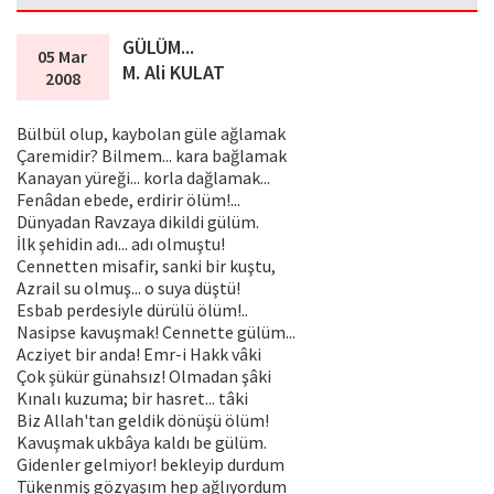
GÜLÜM...
05 Mar
M. Ali KULAT
2008
Bülbül olup, kaybolan güle ağlamak
Çaremidir? Bilmem... kara bağlamak
Kanayan yüreği... korla dağlamak...
Fenâdan ebede, erdirir ölüm!...
Dünyadan Ravzaya dikildi gülüm.
İlk şehidin adı... adı olmuştu!
Cennetten misafir, sanki bir kuştu,
Azrail su olmuş... o suya düştü!
Esbab perdesiyle dürülü ölüm!..
Nasipse kavuşmak! Cennette gülüm...
Acziyet bir anda! Emr-i Hakk vâki
Çok şükür günahsız! Olmadan şâki
Kınalı kuzuma; bir hasret... tâki
Biz Allah'tan geldik dönüşü ölüm!
Kavuşmak ukbâya kaldı be gülüm.
Gidenler gelmiyor! bekleyip durdum
Tükenmiş gözyaşım hep ağlıyordum