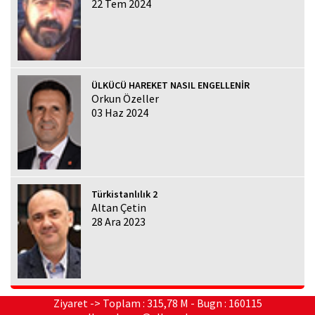
22 Tem 2024
ÜLKÜCÜ HAREKET NASIL ENGELLENİR
Orkun Özeller
03 Haz 2024
Türkistanlılık 2
Altan Çetin
28 Ara 2023
Ziyaret -> Toplam : 315,78 M - Bugn : 160115