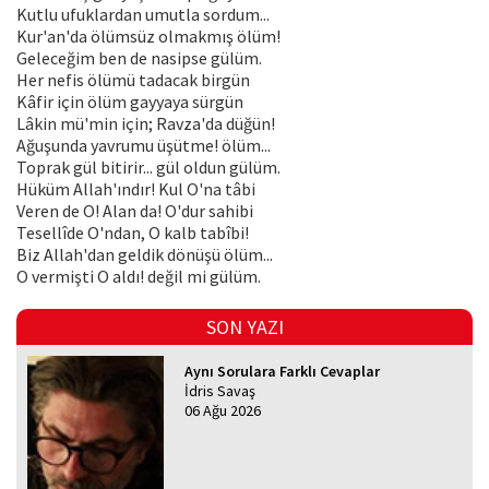
Kutlu ufuklardan umutla sordum...
Kur'an'da ölümsüz olmakmış ölüm!
Geleceğim ben de nasipse gülüm.
Her nefis ölümü tadacak birgün
Kâfir için ölüm gayyaya sürgün
Lâkin mü'min için; Ravza'da düğün!
Ağuşunda yavrumu üşütme! ölüm...
Toprak gül bitirir... gül oldun gülüm.
Hüküm Allah'ındır! Kul O'na tâbi
Veren de O! Alan da! O'dur sahibi
Tesellîde O'ndan, O kalb tabîbi!
Biz Allah'dan geldik dönüşü ölüm...
O vermişti O aldı! değil mi gülüm.
SON YAZI
Aynı Sorulara Farklı Cevaplar
İdris Savaş
06 Ağu 2026