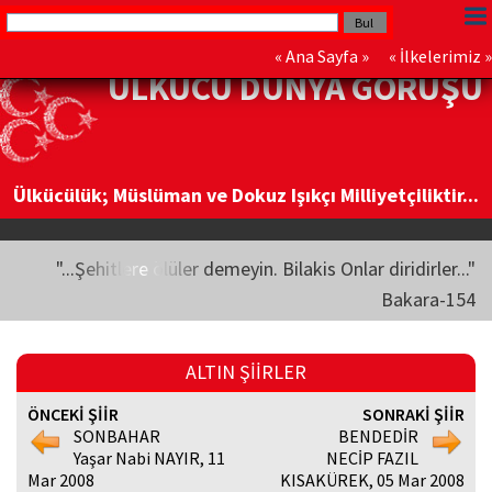
«
Ana Sayfa
» «
İlkelerimiz
»
ÜLKÜCÜ DÜNYA GÖRÜŞÜ
Ülkücülük; Müslüman ve Dokuz Işıkçı Milliyetçiliktir...
"...Şehitlere ölüler demeyin. Bilakis Onlar diridirler..."
Bakara-154
ALTIN ŞİİRLER
ÖNCEKİ ŞİİR
SONRAKİ ŞİİR
SONBAHAR
BENDEDİR
Yaşar Nabi NAYIR, 11
NECİP FAZIL
Mar 2008
KISAKÜREK, 05 Mar 2008