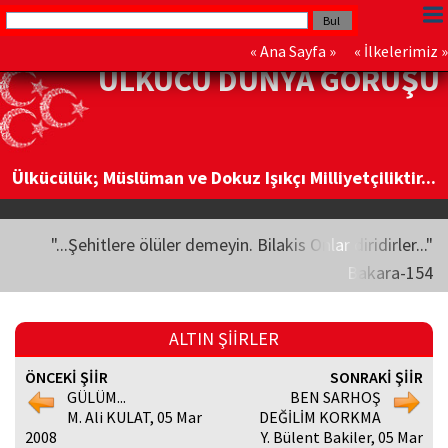
«
Ana Sayfa
» «
İlkelerimiz
»
ÜLKÜCÜ DÜNYA GÖRÜŞÜ
Ülkücülük; Müslüman ve Dokuz Işıkçı Milliyetçiliktir...
"...Şehitlere ölüler demeyin. Bilakis Onlar diridirler..."
Bakara-154
ALTIN ŞİİRLER
ÖNCEKİ ŞİİR
SONRAKİ ŞİİR
GÜLÜM...
BEN SARHOŞ
M. Ali KULAT, 05 Mar
DEĞİLİM KORKMA
2008
Y. Bülent Bakiler, 05 Mar