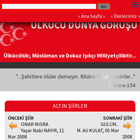
«
Ana Sayfa
» «
İlkelerimiz
»
ÜLKÜCÜ DÜNYA GÖRÜŞÜ
Ülkücülük; Müslüman ve Dokuz Işıkçı Milliyetçiliktir...
"...Şehitlere ölüler demeyin. Bilakis Onlar diridirler..."
Bakara-154
ALTIN ŞİİRLER
ÖNCEKİ ŞİİR
SONRAKİ ŞİİR
ONAR MISRA
GÜLÜM...
Yaşar Nabi NAYIR, 11
M. Ali KULAT, 05 Mar
Mar 2008
2008