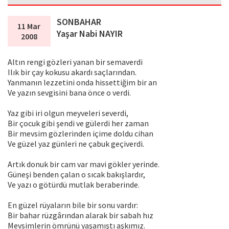
SONBAHAR
11 Mar
Yaşar Nabi NAYIR
2008
Altın rengi gözleri yanan bir semaverdi
Ilık bir çay kokusu akardı saçlarından.
Yanmanın lezzetini onda hissettiğim bir an
Ve yazın sevgisini bana önce o verdi.
Yaz gibi iri olgun meyveleri severdi,
Bir çocuk gibi şendi ve gülerdi her zaman
Bir mevsim gözlerinden içime doldu cihan
Ve güzel yaz günleri ne çabuk geçiverdi.
Artık donuk bir cam var mavi gökler yerinde.
Güneşi benden çalan o sıcak bakışlardır,
Ve yazı o götürdü mutlak beraberinde.
En güzel rüyaların bile bir sonu vardır:
Bir bahar rüzgârından alarak bir sabah hız
Mevsimlerin ömrünü yaşamıştı aşkımız.