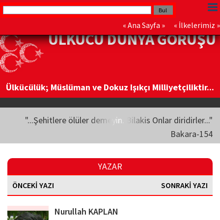
«
Ana Sayfa
» «
İlkelerimiz
»
ÜLKÜCÜ DÜNYA GÖRÜŞÜ
Ülkücülük; Müslüman ve Dokuz Işıkçı Milliyetçiliktir...
"...Şehitlere ölüler demeyin. Bilakis Onlar diridirler..."
Bakara-154
YAZAR
ÖNCEKİ YAZI
SONRAKİ YAZI
Nurullah KAPLAN