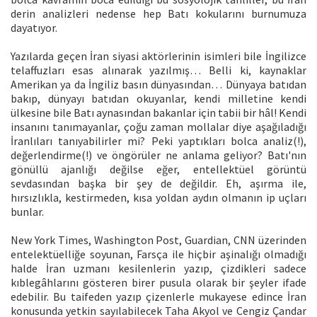
derin analizleri nedense hep Batı kokularını burnumuza
dayatıyor.
Yazılarda geçen İran siyasi aktörlerinin isimleri bile İngilizce
telaffuzları esas alınarak yazılmış… Belli ki, kaynaklar
Amerikan ya da İngiliz basın dünyasından… Dünyaya batıdan
bakıp, dünyayı batıdan okuyanlar, kendi milletine kendi
ülkesine bile Batı aynasından bakanlar için tabii bir hâl! Kendi
insanını tanımayanlar, çoğu zaman mollalar diye aşağıladığı
İranlıları tanıyabilirler mi? Peki yaptıkları bolca analiz(!),
değerlendirme(!) ve öngörüler ne anlama geliyor? Batı'nın
gönüllü ajanlığı değilse eğer, entellektüel görüntü
sevdasından başka bir şey de değildir. Eh, aşırma ile,
hırsızlıkla, kestirmeden, kısa yoldan aydın olmanın ip uçları
bunlar.
New York Times, Washington Post, Guardian, CNN üzerinden
entelektüelliğe soyunan, Farsça ile hiçbir aşinalığı olmadığı
halde İran uzmanı kesilenlerin yazıp, çizdikleri sadece
kıblegâhlarını gösteren birer pusula olarak bir şeyler ifade
edebilir. Bu taifeden yazıp çizenlerle mukayese edince İran
konusunda yetkin sayılabilecek Taha Akyol ve Cengiz Çandar