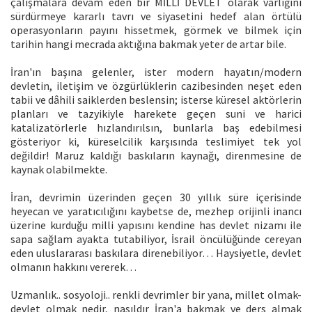
çalışmalara devam eden bir MİLLİ DEVLET olarak varlığını
sürdürmeye kararlı tavrı ve siyasetini hedef alan örtülü
operasyonların payını hissetmek, görmek ve bilmek için
tarihin hangi mecrada aktığına bakmak yeter de artar bile.
İran'ın başına gelenler, ister modern hayatın/modern
devletin, iletişim ve özgürlüklerin cazibesinden neşet eden
tabii ve dâhili saiklerden beslensin; isterse küresel aktörlerin
planları ve tazyikiyle harekete geçen suni ve harici
katalizatörlerle hızlandırılsın, bunlarla baş edebilmesi
gösteriyor ki, küreselcilik karşısında teslimiyet tek yol
değildir! Maruz kaldığı baskıların kaynağı, direnmesine de
kaynak olabilmekte.
İran, devrimin üzerinden geçen 30 yıllık süre içerisinde
heyecan ve yaratıcılığını kaybetse de, mezhep orijinli inancı
üzerine kurduğu milli yapısını kendine has devlet nizamı ile
sapa sağlam ayakta tutabiliyor, İsrail öncülüğünde cereyan
eden uluslararası baskılara direnebiliyor… Haysiyetle, devlet
olmanın hakkını vererek…
Uzmanlık.. sosyoloji.. renkli devrimler bir yana, millet olmak-
devlet olmak nedir, nasıldır İran'a bakmak ve ders almak