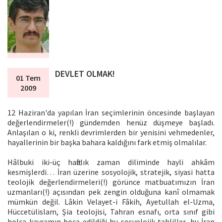
DEVLET OLMAK!
01 Tem
2009
12 Haziran'da yapılan İran seçimlerinin öncesinde başlayan
değerlendirmeler(!) gündemden henüz düşmeye başladı.
Anlaşılan o ki, renkli devrimlerden bir yenisini vehmedenler,
hayallerinin bir başka bahara kaldığını fark etmiş olmalılar.
Hâlbuki iki-üç haftalık zaman diliminde hayli ahkâm
kesmişlerdi… İran üzerine sosyolojik, stratejik, siyasi hatta
teolojik değerlendirmeleri(!) görünce matbuatımızın İran
uzmanları(!) açısından pek zengin olduğuna kanî olmamak
mümkün değil. Lâkin Velayet-i Fâkih, Ayetullah el-Uzma,
Hüccetülislam, Şia teolojisi, Tahran esnafı, orta sınıf gibi
bolca kavramın boca edildiği bu sosyolojik tahliller, bu İran