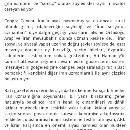
gibi isimlerin de "sonuç" olarak söyledikleri aynı minvalde
cereyan ediyor.
Cengiz Çandar, İran'a ayak basmamış ya da ancak turist
olarak gitmiş olabileceğini söylediği ve "İran sosyoloji
uzmanları" diye dalga geçtiği yazarların aksine Ortadoğu,
Arap ve İran mevzubahis olunca uzman kesilse de… İran
sosyal ve siyasal yapısı üzerine doğru şeyler söylese de, esas
mevzuya dönünce oy hırsızlığı, seçim hileleri, özgürlük
taleplerini seslendiren sokak gösterileri, Ali Hamaney'in
Cuma hutbesine rağmen devam eden gösterilerin sistem
meşruiyetini gölgelediğine dair peş peşe sıraladığı rutin Batı
perspektifi kendisini diğer İran uzmanları(!) ile aynı çizgide
buluşturuyor.
Batı gazeteleri üzerinden, ya da tek kelime Farsça bilmeden
İran uzmanlığına soyunanları bir yana bırakalım; genel
hatlarıyla bakılınca İran'ın kendi iç dinamikleri ve dâhili
iktidar mücadelesinin tesiriyle vuku bulan iktidar yarışı ve
seçim sonrası gösterilerde küresel ekonomiye adaptasyonu
reddeden, uluslararası finans sistemine teslim olmayan, ABD
ve İsrail karşısında en önemli siyasi hamlesi olan nükleer