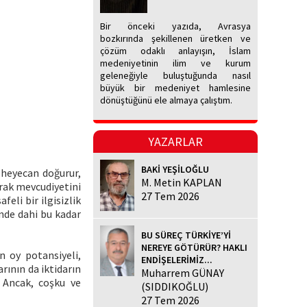
Bir önceki yazıda, Avrasya
bozkırında şekillenen üretken ve
çözüm odaklı anlayışın, İslam
medeniyetinin ilim ve kurum
geleneğiyle buluştuğunda nasıl
büyük bir medeniyet hamlesine
dönüştüğünü ele almaya çalıştım.
YAZARLAR
BAKİ YEŞİLOĞLU
 heyecan doğurur,
M. Metin KAPLAN
erak mevcudiyetini
27 Tem 2026
eli bir ilgisizlik
inde dahi bu kadar
BU SÜREÇ TÜRKİYE’Yİ
NEREYE GÖTÜRÜR? HAKLI
n oy potansiyeli,
ENDİŞELERİMİZ...
rının da iktidarın
Muharrem GÜNAY
 Ancak, coşku ve
(SIDDIKOĞLU)
27 Tem 2026