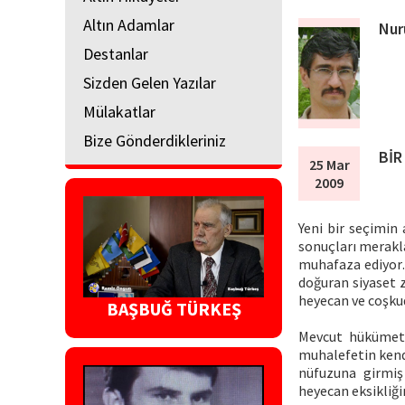
Altın Adamlar
Nur
Destanlar
Sizden Gelen Yazılar
Mülakatlar
Bize Gönderdikleriniz
BİR
25 Mar
2009
Yeni bir seçimin
sonuçları merakla
muhafaza ediyor… 
doğuran siyaset z
heyecan ve coşkud
BAŞBUĞ TÜRKEŞ
Mevcut hükümetin
muhalefetin kendi
nüfuzuna girmiş
heyecan eksikliği