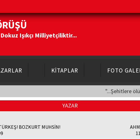
ÖRÜŞÜ
kuz Işıkçı Milliyetçiliktir...
AZARLAR
KİTAPLAR
FOTO GALE
"...Şehitlere öl
YAZAR
TÜRKEŞ! BOZKURT MUHSİN!
AHME
09
1