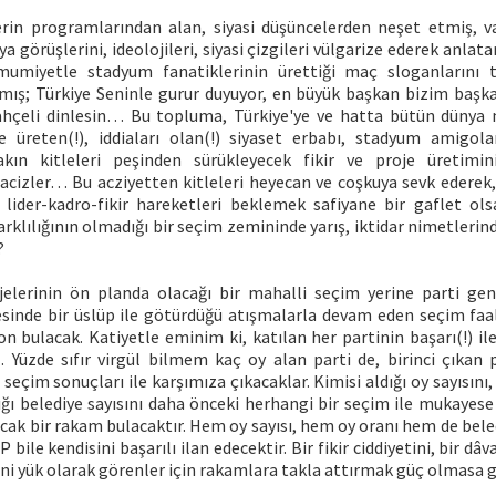
erin programlarından alan, siyasi düşüncelerden neşet etmiş, v
a görüşlerini, ideolojileri, siyasi çizgileri vülgarize ederek anlat
umumiyetle stadyum fanatiklerinin ürettiği maç sloganlarını 
kmış; Türkiye Seninle gurur duyuyor, en büyük başkan bizim başkan
hçeli dinlesin… Bu topluma, Türkiye'ye ve hatta bütün dünya 
 üreten(!), iddiaları olan(!) siyaset erbabı, stadyum amigol
rakın kitleleri peşinden sürükleyecek fikir ve proje üretimi
acizler… Bu acziyetten kitleleri heyecan ve coşkuya sevk ederek, 
 lider-kadro-fikir hareketleri beklemek safiyane bir gaflet ol
farklılığının olmadığı bir seçim zemininde yarış, iktidar nimetlerin
?
jelerinin ön planda olacağı bir mahalli seçim yerine parti gen
sinde bir üslüp ile götürdüğü atışmalarla devam eden seçim faal
n bulacak. Katiyetle eminim ki, katılan her partinin başarı(!) ile
. Yüzde sıfır virgül bilmem kaç oy alan parti de, birinci çıkan p
seçim sonuçları ile karşımıza çıkacaklar. Kimisi aldığı oy sayısını,
ığı belediye sayısını daha önceki herhangi bir seçim ile mukayese
cak bir rakam bulacaktır. Hem oy sayısı, hem oy oranı hem de bele
bile kendisini başarılı ilan edecektir. Bir fikir ciddiyetini, bir dâv
ni yük olarak görenler için rakamlara takla attırmak güç olmasa 