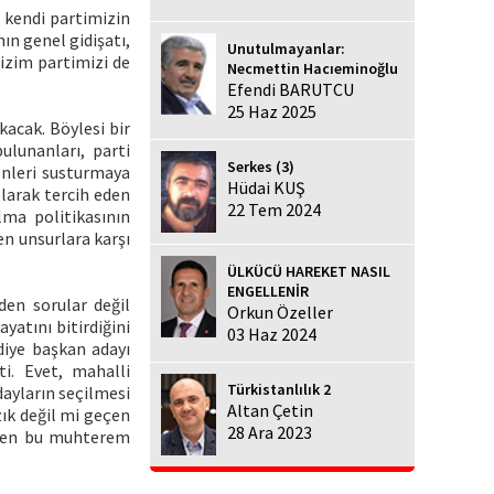
 kendi partimizin
ın genel gidişatı,
Unutulmayanlar:
bizim partimizi de
Necmettin Hacıeminoğlu
Efendi BARUTCU
25 Haz 2025
kacak. Böylesi bir
bulunanları, parti
Serkes (3)
enleri susturmaya
Hüdai KUŞ
larak tercih eden
22 Tem 2024
lma politikasının
en unsurlara karşı
ÜLKÜCÜ HAREKET NASIL
ENGELLENİR
den sorular değil
Orkun Özeller
yatını bitirdiğini
03 Haz 2024
diye başkan adayı
ti. Evet, mahalli
Türkistanlılık 2
dayların seçilmesi
Altan Çetin
ık değil mi geçen
28 Ara 2023
 eden bu muhterem