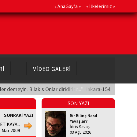
«
Ana Sayfa
» «
İlkelerimiz
»
Rİ
VİDEO GALERİ
üler demeyin. Bilakis Onlar diridirler..." Bakara-154
SON YAZI
SONRAKİ YAZI
Bir Bilinç Nasıl
Yavaşlar?
T KAYA...
İdris Savaş
1 Mar 2009
03 Ağu 2026