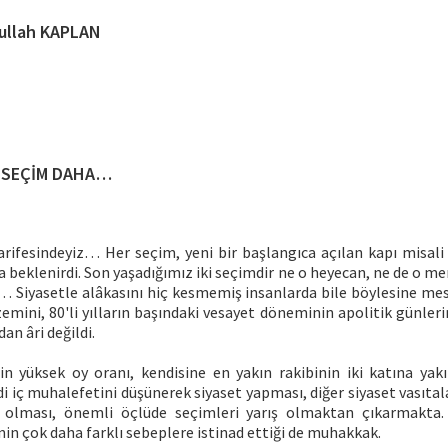
ullah KAPLAN
 SEÇİM DAHA…
 arifesindeyiz… Her seçim, yeni bir başlangıca açılan kapı misali
 beklenirdi. Son yaşadığımız iki seçimdir ne o heyecan, ne de o m
Siyasetle alâkasını hiç kesmemiş insanlarda bile böylesine mesaf
emini, 80'li yılların başındaki vesayet döneminin apolitik günler
an âri değildi.
 yüksek oy oranı, kendisine en yakın rakibinin iki katına yakı
 iç muhalefetini düşünerek siyaset yapması, diğer siyaset vasıtala
 olması, önemli öçlüde seçimleri yarış olmaktan çıkarmakta.
nin çok daha farklı sebeplere istinad ettiği de muhakkak.