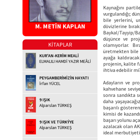
Kaynağını partil
vurgulandığı; düny
bile yerlerini, 
M. METİN KAPLAN
dövizlerine bıra
Baykal/Tayyip/Ba
düşünce ve proje
KİTAPLAR
olamıyorlar. Bı
üretmekten bile 
KUR'AN-KERİM MEALİ
ayağa kaldıracak
ELMALILI HAMDİ YAZIR MEÂLİ
projenin, kalite 
ihtiva edebilir mi
PEYGAMBERİMİZİN HAYATI
Adayların ve pro
İrfan YÜCEL
kahvehane seviye
sonra sandıkta so
9 IŞIK
daha yaşayacağız
Alparslan TÜRKEŞ
başarılı gösteren 
kimisi de kazand
başarı yolunu aça
9 IŞIK VE TÜRKÝYE
azalacak olan AKP 
Alparslan TÜRKEŞ
ideal merbutiyeti