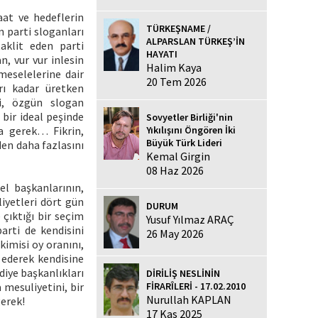
aat ve hedeflerin
TÜRKEŞNAME /
an parti sloganları
ALPARSLAN TÜRKEŞ’İN
taklit eden parti
HAYATI
, vur vur inlesin
Halim Kaya
meselelerine dair
20 Tem 2026
arı kadar üretken
ni, özgün slogan
bir ideal peşinde
Sovyetler Birliği'nin
Yıkılışını Öngören İki
sa gerek… Fikrin,
Büyük Türk Lideri
den daha fazlasını
Kemal Girgin
08 Haz 2026
el başkanlarının,
iyetleri dört gün
DURUM
 çıktığı bir seçim
Yusuf Yılmaz ARAÇ
arti de kendisini
26 May 2026
 kimisi oy oranını,
 ederek kendisine
diye başkanlıkları
DİRİLİŞ NESLİNİN
FİRARÎLERİ - 17.02.2010
a mesuliyetini, bir
Nurullah KAPLAN
gerek!
17 Kas 2025