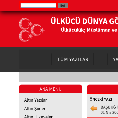
ÜLKÜCÜ DÜNYA G
Ülkücülük; Müslüman ve Do
TÜM YAZILAR
Y
ANA MENÜ
ÖNCEKİ YAZI
Altın Yazılar
BAŞBUĞ 
Altın Şiirler
01 Nis 20
Altın Hikayeler