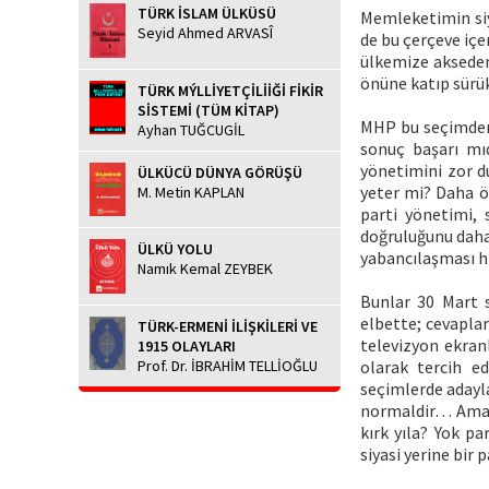
TÜRK İSLAM ÜLKÜSÜ
Memleketimin siy
Seyid Ahmed ARVASÎ
de bu çerçeve içe
ülkemize akseden 
önüne katıp sürük
TÜRK MÝLLİYETÇİLİİĞİ FİKİR
SİSTEMİ (TÜM KİTAP)
MHP bu seçimden a
Ayhan TUĞCUGİL
sonuç başarı mıdı
yönetimini zor d
ÜLKÜCÜ DÜNYA GÖRÜŞÜ
yeter mi? Daha ö
M. Metin KAPLAN
parti yönetimi, 
doğruluğunu daha 
ÜLKÜ YOLU
yabancılaşması h
Namık Kemal ZEYBEK
Bunlar 30 Mart s
elbette; cevaplar
TÜRK-ERMENİ İLİŞKİLERİ VE
televizyon ekran
1915 OLAYLARI
Prof. Dr. İBRAHİM TELLİOĞLU
olarak tercih ed
seçimlerde adayla
normaldir… Ama d
kırk yıla? Yok p
siyasi yerine bir