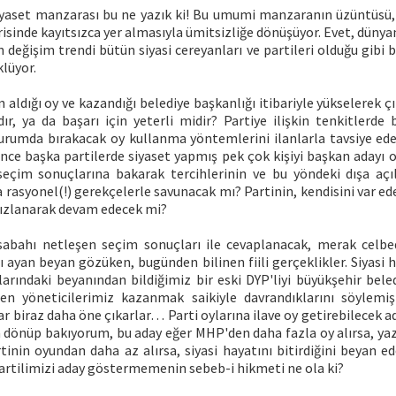
aset manzarası bu ne yazık ki! Bu umumi manzaranın üzüntüsü,
risinde kayıtsızca yer almasıyla ümitsizliğe dönüşüyor. Evet, dünyan
değişim trendi bütün siyasi cereyanları ve partileri olduğu gibi 
lüyor.
ldığı oy ve kazandığı belediye başkanlığı itibariyle yükselerek çı
r, ya da başarı için yeterli midir? Partiye ilişkin tenkitlerde 
urumda bırakacak oy kullanma yöntemlerini ilanlarla tavsiye ed
nce başka partilerde siyaset yapmış pek çok kişiyi başkan adayı o
seçim sonuçlarına bakarak tercihlerinin ve bu yöndeki dışa açı
rasyonel(!) gerekçelerle savunacak mı? Partinin, kendisini var ed
ızlanarak devam edecek mi?
abahı netleşen seçim sonuçları ile cevaplanacak, merak celbe
ı ayan beyan gözüken, bugünden bilinen fiili gerçeklikler. Siyasi ha
larındaki beyanından bildiğimiz bir eski DYP'liyi büyükşehir bele
en yöneticilerimiz kazanmak saikiyle davrandıklarını söylemiş
r biraz daha öne çıkarlar… Parti oylarına ilave oy getirebilecek a
önüp bakıyorum, bu aday eğer MHP'den daha fazla oy alırsa, yaz
artinin oyundan daha az alırsa, siyasi hayatını bitirdiğini beyan
 partilimizi aday göstermemenin sebeb-i hikmeti ne ola ki?