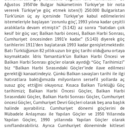
Ağustos 1950’de Bulgar hükümetinin Türkiye’ye bir nota
vererek Türkiye’ye göç etmek isten(!) 250.000 Bulgaristan
Türk’ünün üç ay içersinde Türkiye’ye kabul edilmelerini
istemeleriyle başlayan ‘zorunlu göç’, 1993 yılına kadar çeşitli
aralıklarla devam etmiştir.” (S:142) az sonra “batıdan çok
kesif bir göç var; Balkan harbi öncesi, Balkan Harbi Sonrası,
Cumhuriyet öncesinden 1991’e kadar.” (S:143) diyerek göç
tarihlerini 1911’den başlatarak 1993 kadar genişletmektedir.
Batı Türklüğünün 82 yıllık uzun bir göç tarihi olduğunu ortaya
koymaktadır. İdris Yamantürk’ün Balkan Harbi Öncesi ve
Balkan Harbi Sonrası göçler olarak ayırdığı “Göç Tarihimizi”
biz “Balkan Harbi Sırasındaki Göçler’inde ilave edilmesi
gerektiği kanaatindeyiz. Çünkü Balkan savaşları tarihi ile ilgi
hatıratlara baktığımızda milyonların sersefil yollarda aç
susuz göç ettiğini okuyoruz. Kısaca Balkan Türklüğü Göç
tarihimizi; Balkan Harbi Öncesi Göçler, Balkan Harbi
Sırasındaki Göçler, Balkan Harbi Sonrası Göçler, Cumhuriyet
öncesi Göçler, Cumhuriyet Devri Göçleri olarak beş ana başlık
halinde ayırabiliriz. Cumhuriyet dönemi göçlerini de
Mübadele Anlaşması ile Yapılan Göçler ve 1950 Yıllarında
Yapılan Göçler, 1990 yıllarında Yapılan Göçler olarak
sınıflandırabiliriz. Ayrıca Cumhuriyet döneminde kitlesel