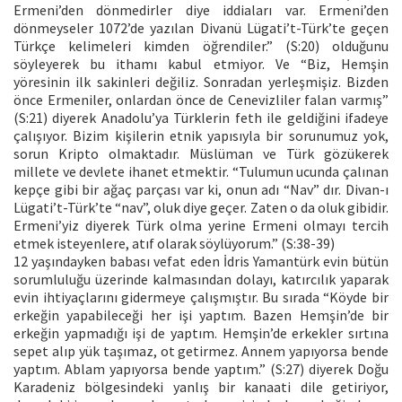
Ermeni’den dönmedirler diye iddiaları var. Ermeni’den
dönmeyseler 1072’de yazılan Divanü Lügati’t-Türk’te geçen
Türkçe kelimeleri kimden öğrendiler.” (S:20) olduğunu
söyleyerek bu ithamı kabul etmiyor. Ve “Biz, Hemşin
yöresinin ilk sakinleri değiliz. Sonradan yerleşmişiz. Bizden
önce Ermeniler, onlardan önce de Cenevizliler falan varmış”
(S:21) diyerek Anadolu’ya Türklerin feth ile geldiğini ifadeye
çalışıyor. Bizim kişilerin etnik yapısıyla bir sorunumuz yok,
sorun Kripto olmaktadır. Müslüman ve Türk gözükerek
millete ve devlete ihanet etmektir. “Tulumun ucunda çalınan
kepçe gibi bir ağaç parçası var ki, onun adı “Nav” dır. Divan-ı
Lügati’t-Türk’te “nav”, oluk diye geçer. Zaten o da oluk gibidir.
Ermeni’yiz diyerek Türk olma yerine Ermeni olmayı tercih
etmek isteyenlere, atıf olarak söylüyorum.” (S:38-39)
12 yaşındayken babası vefat eden İdris Yamantürk evin bütün
sorumluluğu üzerinde kalmasından dolayı, katırcılık yaparak
evin ihtiyaçlarını gidermeye çalışmıştır. Bu sırada “Köyde bir
erkeğin yapabileceği her işi yaptım. Bazen Hemşin’de bir
erkeğin yapmadığı işi de yaptım. Hemşin’de erkekler sırtına
sepet alıp yük taşımaz, ot getirmez. Annem yapıyorsa bende
yaptım. Ablam yapıyorsa bende yaptım.” (S:27) diyerek Doğu
Karadeniz bölgesindeki yanlış bir kanaati dile getiriyor,