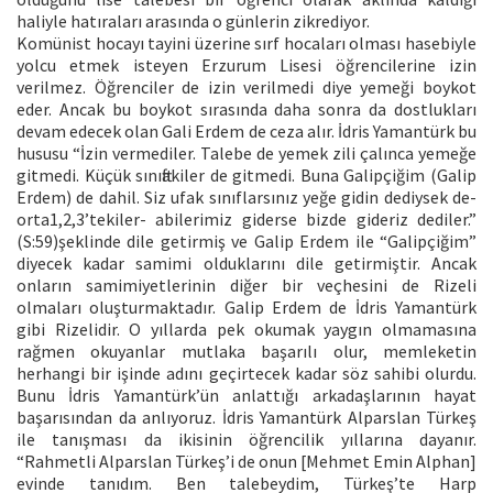
haliyle hatıraları arasında o günlerin zikrediyor.
Komünist hocayı tayini üzerine sırf hocaları olması hasebiyle
yolcu etmek isteyen Erzurum Lisesi öğrencilerine izin
verilmez. Öğrenciler de izin verilmedi diye yemeği boykot
eder. Ancak bu boykot sırasında daha sonra da dostlukları
devam edecek olan Gali Erdem de ceza alır. İdris Yamantürk bu
hususu “İzin vermediler. Talebe de yemek zili çalınca yemeğe
gitmedi. Küçük sınıftakiler de gitmedi. Buna Galipçiğim (Galip
Erdem) de dahil. Siz ufak sınıflarsınız yeğe gidin dediysek de-
orta1,2,3’tekiler- abilerimiz giderse bizde gideriz dediler.”
(S:59)şeklinde dile getirmiş ve Galip Erdem ile “Galipçiğim”
diyecek kadar samimi olduklarını dile getirmiştir. Ancak
onların samimiyetlerinin diğer bir veçhesini de Rizeli
olmaları oluşturmaktadır. Galip Erdem de İdris Yamantürk
gibi Rizelidir. O yıllarda pek okumak yaygın olmamasına
rağmen okuyanlar mutlaka başarılı olur, memleketin
herhangi bir işinde adını geçirtecek kadar söz sahibi olurdu.
Bunu İdris Yamantürk’ün anlattığı arkadaşlarının hayat
başarısından da anlıyoruz. İdris Yamantürk Alparslan Türkeş
ile tanışması da ikisinin öğrencilik yıllarına dayanır.
“Rahmetli Alparslan Türkeş’i de onun [Mehmet Emin Alphan]
evinde tanıdım. Ben talebeydim, Türkeş’te Harp