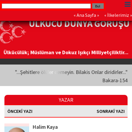
«
Ana Sayfa
» «
İlkelerimiz
»
ÜLKÜCÜ DÜNYA GÖRÜŞÜ
Ülkücülük; Müslüman ve Dokuz Işıkçı Milliyetçiliktir...
"...Şehitlere ölüler demeyin. Bilakis Onlar diridirler..."
Bakara-154
YAZAR
ÖNCEKİ YAZI
SONRAKİ YAZI
Halim Kaya