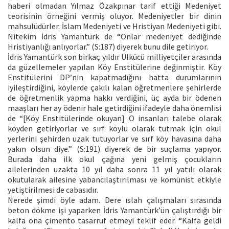
haberi olmadan Yılmaz Özakpınar tarif ettiği Medeniyet
teorisinin örneğini vermiş oluyor. Medeniyetler bir dinin
mahsulüdürler. İslam Medeniyeti ve Hristiyan Medeniyeti gibi.
Nitekim İdris Yamantürk de “Onlar medeniyet dediğinde
Hristiyanlığı anlıyorlar.” (S:187) diyerek bunu dile getiriyor.
İdris Yamantürk son birkaç yıldır Ülkücü milliyetçiler arasında
da güzellemeler yapılan Köy Enstitülerine değinmiştir. Köy
Enstitülerini DP’nin kapatmadığını hatta durumlarının
iyileştirdiğini, köylerde çakılı kalan öğretmenlere şehirlerde
de öğretmenlik yapma hakkı verdiğini, üç ayda bir ödenen
maaşları her ay ödenir hale getirdiğini ifadeyle daha önemlisi
de “[Köy Enstitülerinde okuyan] O insanları talebe olarak
köyden getiriyorlar ve sırf köylü olarak tutmak için okul
yerlerini şehirden uzak tutuyorlar ve sırf köy havasına daha
yakın olsun diye.” (S:191) diyerek de bir suçlama yapıyor.
Burada daha ilk okul çağına yeni gelmiş çocukların
ailelerinden uzakta 10 yıl daha sonra 11 yıl yatılı olarak
okutularak ailesine yabancılaştırılması ve komünist etkiyle
yetiştirilmesi de cabasıdır.
Nerede şimdi öyle adam. Dere ıslah çalışmaları sırasında
beton dökme işi yaparken İdris Yamantürk’ün çalıştırdığı bir
kalfa ona çimento tasarruf etmeyi teklif eder. “Kalfa geldi