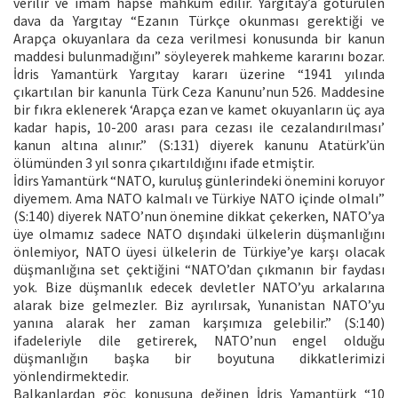
verilir ve imam hapse mahkûm edilir. Yargıtay’a götürülen
dava da Yargıtay “Ezanın Türkçe okunması gerektiği ve
Arapça okuyanlara da ceza verilmesi konusunda bir kanun
maddesi bulunmadığını” söyleyerek mahkeme kararını bozar.
İdris Yamantürk Yargıtay kararı üzerine “1941 yılında
çıkartılan bir kanunla Türk Ceza Kanunu’nun 526. Maddesine
bir fıkra eklenerek ‘Arapça ezan ve kamet okuyanların üç aya
kadar hapis, 10-200 arası para cezası ile cezalandırılması’
kanun altına alınır.” (S:131) diyerek kanunu Atatürk’ün
ölümünden 3 yıl sonra çıkartıldığını ifade etmiştir.
İdirs Yamantürk “NATO, kuruluş günlerindeki önemini koruyor
diyemem. Ama NATO kalmalı ve Türkiye NATO içinde olmalı”
(S:140) diyerek NATO’nun önemine dikkat çekerken, NATO’ya
üye olmamız sadece NATO dışındaki ülkelerin düşmanlığını
önlemiyor, NATO üyesi ülkelerin de Türkiye’ye karşı olacak
düşmanlığına set çektiğini “NATO’dan çıkmanın bir faydası
yok. Bize düşmanlık edecek devletler NATO’yu arkalarına
alarak bize gelmezler. Biz ayrılırsak, Yunanistan NATO’yu
yanına alarak her zaman karşımıza gelebilir.” (S:140)
ifadeleriyle dile getirerek, NATO’nun engel olduğu
düşmanlığın başka bir boyutuna dikkatlerimizi
yönlendirmektedir.
Balkanlardan göç konusuna değinen İdris Yamantürk “10