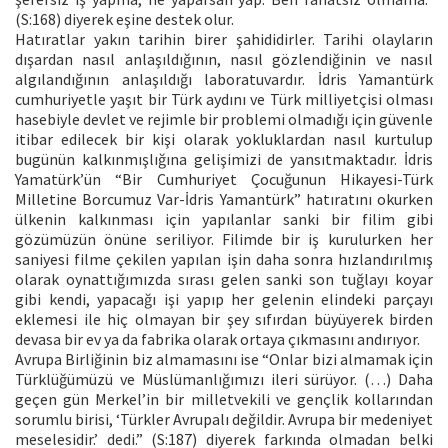
(S:168) diyerek eşine destek olur.
Hatıratlar yakın tarihin birer şahididirler. Tarihi olayların
dışardan nasıl anlaşıldığının, nasıl gözlendiğinin ve nasıl
algılandığının anlaşıldığı laboratuvardır. İdris Yamantürk
cumhuriyetle yaşıt bir Türk aydını ve Türk milliyetçisi olması
hasebiyle devlet ve rejimle bir problemi olmadığı için güvenle
itibar edilecek bir kişi olarak yokluklardan nasıl kurtulup
bugünün kalkınmışlığına gelişimizi de yansıtmaktadır. İdris
Yamatürk’ün “Bir Cumhuriyet Çocuğunun Hikayesi-Türk
Milletine Borcumuz Var-İdris Yamantürk” hatıratını okurken
ülkenin kalkınması için yapılanlar sanki bir filim gibi
gözümüzün önüne seriliyor. Filimde bir iş kurulurken her
saniyesi filme çekilen yapılan işin daha sonra hızlandırılmış
olarak oynattığımızda sırası gelen sanki son tuğlayı koyar
gibi kendi, yapacağı işi yapıp her gelenin elindeki parçayı
eklemesi ile hiç olmayan bir şey sıfırdan büyüyerek birden
devasa bir ev ya da fabrika olarak ortaya çıkmasını andırıyor.
Avrupa Birliğinin biz almamasını ise “Onlar bizi almamak için
Türklüğümüzü ve Müslümanlığımızı ileri sürüyor. (…) Daha
geçen gün Merkel’in bir milletvekili ve gençlik kollarından
sorumlu birisi, ‘Türkler Avrupalı değildir. Avrupa bir medeniyet
meselesidir.’ dedi.” (S:187) diyerek farkında olmadan belki