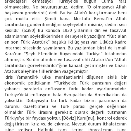
arkadaşları olmasaydı Türkiye’de bugün Cuma farz
olmayacaktı. Ne buyurursunuz, dedim. ‘O olmasaydı Allah
başkasını gönderirdi’, dedi. Bu işe Allah’ı karıştırmanız beni
çok mutlu etti. Şimdi bana Mustafa Kemal’in Allah
tarafından gönderilmediğini söyleyebilir misiniz, dedim sesi
kesildi.” (S:380) Bu konuda 1930 yıllarının din ve tasavvuf
adamlarının söylediklerinden derleyerek yazdığım “Kut alan
en son Türk: Atatürk” başlıklı iki üç yazı var. Ülkücü Kadro
internet sitesinde yayınlanan. Bu yazılardan birsi de İsmail
Kara’nın “Şeyh Efendinin Rüyasındaki Türkiye” kitabından
alınmıştır. Bu din alimleri ve tasavvuf ehli Atatürk’ün “Allah
tarafından görevlendirildi”ğine kanaat getirmişler ve bazısı
Atatürk aleyhine fiillerinden vazgeçmiştir.
İdris Yamantürk ülke menfaatlerini düşünen akıllı bir
ekonomik politikanın “Türkiye’de Türk parasının değeri
yabancı paralarla enflasyon farkı kadar ayarlanmalıdır.
Türkiye’deki enflasyon hala Avrupa’dan da Amerika’dan da
yüksektir. Dolayısıyla bu fark kadar bizim paramızın da
durumu düzeltilmeli ve Türk parası gerçek değerinde
olmalıdır. Türk lirasını gereksiz olarak değerli tutmanın
Türkiye’ye bir faydası yoktur. [Döviz] Kuru[nu], kontrol ederek
değiştirirsen kriz vs. de çıkmaz. Mevcut durum ithalatçının
işine geliyor. Halbuki tam terine ihracatçının işine