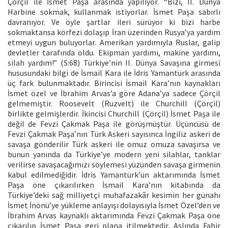
Çörçil ile İsmet Paşa arasında yapılıyor. “Bizi, II. Dünya
Harbine sokmak, kullanmak istiyorlar. İsmet Paşa sabırlı
davranıyor. Ve öyle şartlar ileri sürüyor ki bizi harbe
sokmaktansa körfezi dolaşıp İran üzerinden Rusya’ya yardım
etmeyi uygun buluyorlar. Amerikan yardımıyla Ruslar, galip
devletler tarafında oldu. Ekipman yardımı, makine yardımı,
silah yardım!” (S:68) Türkiye’nin II. Dünya Savaşına girmesi
hususundaki bilgi de İsmail Kara ile İdris Yamantürk arasında
üç fark bulunmaktadır. Birincisi İsmail Kara’nın kaynakları
İsmet özel ve İbrahim Arvas’a göre Adana’ya sadece Çörçil
gelmemiştir. Roosevelt (Ruzvelt) ile Churchill (Çörçil)
birlikte gelmişlerdir. İkincisi Churchill (Çörçil) İsmet Paşa ile
değil de Fevzi Çakmak Paşa ile görüşmüştür. Üçüncüsü de
Fevzi Çakmak Paşa’nın Türk Askeri sayısınca İngiliz askeri de
savaşa gönderilir Türk askeri ile omuz omuza savaşırsa ve
bunun yanında da Türkiye’ye modern yeni silahlar, tanklar
verilirse savaşacağımızı söylemesi yüzünden savaşa girmenin
kabul edilmediğidir. İdris Yamantürk’ün aktarımında İsmet
Paşa öne çıkarılırken İsmail Kara’nın kitabında da
Türkiye’deki sağ milliyetçi muhafazakâr kesimin her günahı
İsmet İnönü’ye yükleme anlayışı dolayısıyla İsmet Özel’den ve
İbrahim Arvas kaynaklı aktarımında Fevzi Çakmak Paşa öne
çıkarılıp İsmet Paşa geri plana itilmektedir. Aslında Fahir