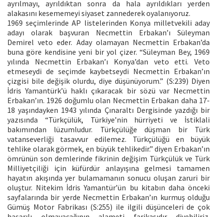
ayrılmayı, ayrıldıktan sonra da hala ayrıldıkları yerden
alakasını kesememeyi siyaset zannederek oyalanıyoruz.
1969 seçimlerinde AP listelerinden Konya milletvekili aday
adayı olarak başvuran Necmettin Erbakan’ı Süleyman
Demirel veto eder. Aday olamayan Necmettin Erbakan’da
buna göre kendisine yeni bir yol çizer. “Süleyman Bey, 1969
yılında Necmettin Erbakan’ı Konya’dan veto etti. Veto
etmeseydi de seçimde kaybetseydi Necmettin Erbakan’ın
çizgisi bile değişik olurdu, diye düşünüyorum.” (S:239) Diyen
İdris Yamantürk’ü haklı çıkaracak bir sözü var Necmettin
Erbakan’ın. 1926 doğumlu olan Necmettin Erbakan daha 17-
18 yaşındayken 1943 yılında Çınaraltı Dergisinde yazdığı bir
yazısında “Türkçülük, Türkiye’nin hürriyeti ve İstiklali
bakımından lüzumludur. Türkçülüğe düşman bir Türk
vatanseverliği tasavvur edilemez. Türkçülüğü en büyük
tehlike olarak görmek, en büyük tehlikedir.” diyen Erbakan’ın
ömrünün son demlerinde fikrinin değişim Türkçülük ve Türk
Milliyetçiliği için küfürdür anlayışına gelmesi tamamen
hayatın akışında yer bulamamanın sonucu oluşan zaruri bir
oluştur. Nitekim İdris Yamantür’ün bu kitabın daha önceki
sayfalarında bir yerde Necmettin Erbakan’ın kurmuş olduğu
Gümüş Motor Fabrikası (S:255) ile ilgili düşünceleri de çok
başarılı olmayacağının alameti farikasıdır diyebiliriz.