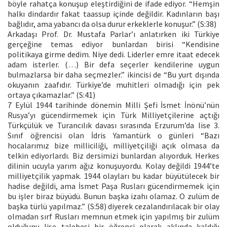
böyle rahatça konuşup eleştirdiğini de ifade ediyor. “Hemşin
halkı dindardır fakat taassup içinde değildir. Kadınların başı
bağlıdır, ama yabancı da olsa durur erkeklerle konuşur.” (S:38)
Arkadaşı Prof. Dr. Mustafa Parlar’ı anlatırken iki Türkiye
gerçeğine temas ediyor bunlardan birisi “Kendisine
politikaya girme dedim. Niye dedi. Liderler emre itaat edecek
adam isterler. (…) Bir defa seçerler kendilerine uygun
bulmazlarsa bir daha seçmezler.” ikincisi de “Bu yurt dışında
okuyanın zaafıdır. Türkiye’de muhitleri olmadığı için pek
ortaya çıkamazlar.” (S:41)
7 Eylül 1944 tarihinde dönemin Milli Şefi İsmet İnönü’nün
Rusya’yı gücendirmemek için Türk Milliyetçilerine açtığı
Türkçülük ve Turancılık davası sırasında Erzurum’da lise 3.
Sınıf öğrencisi olan İdris Yamantürk o günleri “Bazı
hocalarımız bize milliciliği, milliyetçiliği açık olmasa da
telkin ediyorlardı. Biz dersimizi bunlardan alıyorduk. Herkes
dilinin ucuyla yarım ağız konuşuyordu. Kolay değildi 1944’te
milliyetçilik yapmak. 1944 olayları bu kadar büyütülecek bir
hadise değildi, ama İsmet Paşa Rusları gücendirmemek için
bu işler biraz büyüdü. Bunun başka izahı olamaz. O zulüm de
başka türlü yapılmaz.” (S:58) diyerek cezalandırılacak bir olay
olmadan sırf Rusları memnun etmek için yapılmış bir zulüm
olduğunu lise talebesi bir öğrenci olarak aklında kaldığı