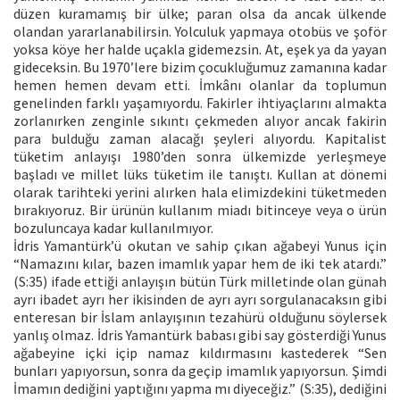
düzen kuramamış bir ülke; paran olsa da ancak ülkende
olandan yararlanabilirsin. Yolculuk yapmaya otobüs ve şoför
yoksa köye her halde uçakla gidemezsin. At, eşek ya da yayan
gideceksin. Bu 1970’lere bizim çocukluğumuz zamanına kadar
hemen hemen devam etti. İmkânı olanlar da toplumun
genelinden farklı yaşamıyordu. Fakirler ihtiyaçlarını almakta
zorlanırken zenginle sıkıntı çekmeden alıyor ancak fakirin
para bulduğu zaman alacağı şeyleri alıyordu. Kapitalist
tüketim anlayışı 1980’den sonra ülkemizde yerleşmeye
başladı ve millet lüks tüketim ile tanıştı. Kullan at dönemi
olarak tarihteki yerini alırken hala elimizdekini tüketmeden
bırakıyoruz. Bir ürünün kullanım miadı bitinceye veya o ürün
bozuluncaya kadar kullanılmıyor.
İdris Yamantürk’ü okutan ve sahip çıkan ağabeyi Yunus için
“Namazını kılar, bazen imamlık yapar hem de iki tek atardı.”
(S:35) ifade ettiği anlayışın bütün Türk milletinde olan günah
ayrı ibadet ayrı her ikisinden de ayrı ayrı sorgulanacaksın gibi
enteresan bir İslam anlayışının tezahürü olduğunu söylersek
yanlış olmaz. İdris Yamantürk babası gibi say gösterdiği Yunus
ağabeyine içki içip namaz kıldırmasını kastederek “Sen
bunları yapıyorsun, sonra da geçip imamlık yapıyorsun. Şimdi
İmamın dediğini yaptığını yapma mı diyeceğiz.” (S:35), dediğini