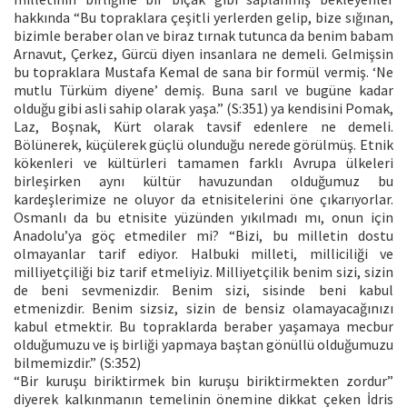
hakkında “Bu topraklara çeşitli yerlerden gelip, bize sığınan,
bizimle beraber olan ve biraz tırnak tutunca da benim babam
Arnavut, Çerkez, Gürcü diyen insanlara ne demeli. Gelmişsin
bu topraklara Mustafa Kemal de sana bir formül vermiş. ‘Ne
mutlu Türküm diyene’ demiş. Buna sarıl ve bugüne kadar
olduğu gibi asli sahip olarak yaşa.” (S:351) ya kendisini Pomak,
Laz, Boşnak, Kürt olarak tavsif edenlere ne demeli.
Bölünerek, küçülerek güçlü olunduğu nerede görülmüş. Etnik
kökenleri ve kültürleri tamamen farklı Avrupa ülkeleri
birleşirken aynı kültür havuzundan olduğumuz bu
kardeşlerimize ne oluyor da etnisitelerini öne çıkarıyorlar.
Osmanlı da bu etnisite yüzünden yıkılmadı mı, onun için
Anadolu’ya göç etmediler mi? “Bizi, bu milletin dostu
olmayanlar tarif ediyor. Halbuki milleti, milliciliği ve
milliyetçiliği biz tarif etmeliyiz. Milliyetçilik benim sizi, sizin
de beni sevmenizdir. Benim sizi, sisinde beni kabul
etmenizdir. Benim sizsiz, sizin de bensiz olamayacağınızı
kabul etmektir. Bu topraklarda beraber yaşamaya mecbur
olduğumuzu ve iş birliği yapmaya baştan gönüllü olduğumuzu
bilmemizdir.” (S:352)
“Bir kuruşu biriktirmek bin kuruşu biriktirmekten zordur”
diyerek kalkınmanın temelinin önemine dikkat çeken İdris