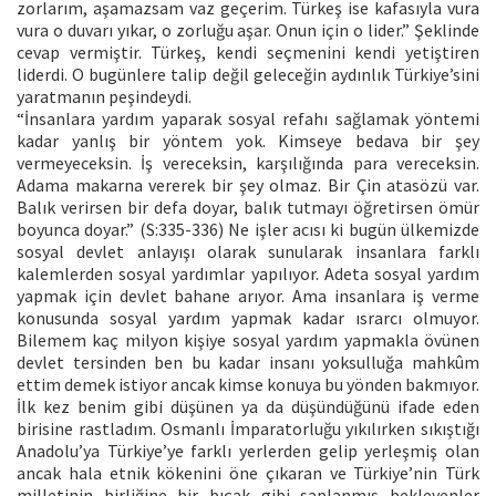
zorlarım, aşamazsam vaz geçerim. Türkeş ise kafasıyla vura
vura o duvarı yıkar, o zorluğu aşar. Onun için o lider.” Şeklinde
cevap vermiştir. Türkeş, kendi seçmenini kendi yetiştiren
liderdi. O bugünlere talip değil geleceğin aydınlık Türkiye’sini
yaratmanın peşindeydi.
“İnsanlara yardım yaparak sosyal refahı sağlamak yöntemi
kadar yanlış bir yöntem yok. Kimseye bedava bir şey
vermeyeceksin. İş vereceksin, karşılığında para vereceksin.
Adama makarna vererek bir şey olmaz. Bir Çin atasözü var.
Balık verirsen bir defa doyar, balık tutmayı öğretirsen ömür
boyunca doyar.” (S:335-336) Ne işler acısı ki bugün ülkemizde
sosyal devlet anlayışı olarak sunularak insanlara farklı
kalemlerden sosyal yardımlar yapılıyor. Adeta sosyal yardım
yapmak için devlet bahane arıyor. Ama insanlara iş verme
konusunda sosyal yardım yapmak kadar ısrarcı olmuyor.
Bilemem kaç milyon kişiye sosyal yardım yapmakla övünen
devlet tersinden ben bu kadar insanı yoksulluğa mahkûm
ettim demek istiyor ancak kimse konuya bu yönden bakmıyor.
İlk kez benim gibi düşünen ya da düşündüğünü ifade eden
birisine rastladım. Osmanlı İmparatorluğu yıkılırken sıkıştığı
Anadolu’ya Türkiye’ye farklı yerlerden gelip yerleşmiş olan
ancak hala etnik kökenini öne çıkaran ve Türkiye’nin Türk
milletinin birliğine bir bıçak gibi saplanmış bekleyenler