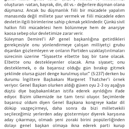
oluşturan -vatan, bayrak, din, dil vs.- değerlere düşman olana
düşmanız. Ancak bu düşmanlık fiili bir mücadele yapalım
manasında değil millete şuur vermek ve fiili mücadele eden
devletin ilgili birimlerine sahip çıkmak şeklindedir. Çünkü sivil
halkın fiili mücadelesi hem bölünmeye hem de anarşiye
kaosa sebep olur devletimize zarar verir.
Süleyman Demirel’i AP genel başkanlığına getirdikleri
gerekçesiyle onu yönlendirmeye çalışan milliyetçi grubu
dışardan gözlemleyen ve onların Partiden uzaklaştırılmaları
sürecinin üzerine “Siyasette elbette baş bir tane olacak.
Elbette onu destekleyenler olacak. Ama siyaset; onu
desteklemek, o da başarısız olduğu gün bırakıp gitmek
şeklinde olursa güzel denge kurulmuş olur.” (S:237) derken bu
durumu İngiltere Başbakanı Margeret Thatcher’i örnek
veriyor. Genel Başkan olurken aldığı güven oyu 2-3 oy aşağıya
düştü diye başbakanlıktan istifa ederek ayrıldığını ifade
ediyor. Bizim ülkemizde ise tam tersi oluyor. Seçimlerde
başarısız oldum diyen Genel Başkana kongreye kadar dil
döküp vazgeçirmeyi, daha sonra da bizi milletvekili
seçileceğimiz yerlerden aday göstermiyor diyerek karşısına
aday çıkarmayı, olmadı yeni zoraki birini popülerliğinden
dolayı genel başkan olmaya ikna ederek parti kurup