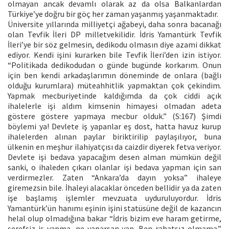
olmayan ancak devamlı olarak az da olsa Balkanlardan
Türkiye’ye doğru bir göç her zaman yaşanmış yaşanmaktadır.
Üniversite yıllarında milliyetçi ağabeyi, daha sonra bacanağı
olan Tevfik İleri DP milletvekilidir. İdris Yamantürk Tevfik
İleri’ye bir söz gelmesin, dedikodu olmasın diye azami dikkat
ediyor. Kendi işini kurarken bile Tevfik İleri’den izin istiyor.
“Politikada dedikodudan o günde bugünde korkarım. Onun
için ben kendi arkadaşlarımın döneminde de onlara (bağlı
olduğu kurumlara) müteahhitlik yapmaktan çok çekindim.
Yapmak mecburiyetinde kaldığımda da çok ciddi açık
ihalelerle işi aldım kimsenin himayesi olmadan adeta
göstere göstere yapmaya mecbur olduk.” (S:167) Şimdi
böylemi ya! Devlete iş yapanlar eş dost, hatta havuz kurup
ihalelerden alınan paylar biriktirilip paylaşılıyor, buna
ülkenin en meşhur ilahiyatçısı da caizdir diyerek fetva veriyor.
Devlete işi bedava yapacağım desen alman mümkün değil
sanki, o ihaleden çıkarı olanlar işi bedava yapman için san
verdirmezler. Zaten “Ankara’da dayın yoksa” ihaleye
giremezsin bile. İhaleyi alacaklar önceden bellidir ya da zaten
işe başlamış işlemler mevzuata uyduruluyordur. İdris
Yamantürk’ün hanımı eşinin işini statüsüne değil de kazancın
helal olup olmadığına bakar “İdris bizim eve haram getirme,
şerefsiz iş yapma, ne yaparsan yap. Ben rahatsız olmama.”