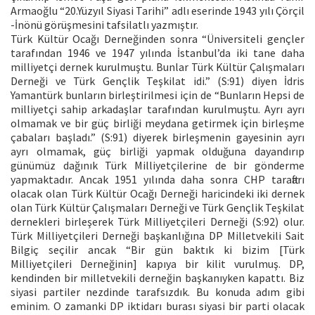
Armaoğlu “20.Yüzyıl Siyasi Tarihi” adlı eserinde 1943 yılı Çörçil
-İnönü görüşmesini tafsilatlı yazmıştır.
Türk Kültür Ocağı Derneğinden sonra “Üniversiteli gençler
tarafından 1946 ve 1947 yılında İstanbul’da iki tane daha
milliyetçi dernek kurulmuştu. Bunlar Türk Kültür Çalışmaları
Derneği ve Türk Gençlik Teşkilat idi.” (S:91) diyen İdris
Yamantürk bunların birleştirilmesi için de “Bunların Hepsi de
milliyetçi sahip arkadaşlar tarafından kurulmuştu. Ayrı ayrı
olmamak ve bir güç birliği meydana getirmek için birleşme
çabaları başladı.” (S:91) diyerek birleşmenin gayesinin ayrı
ayrı olmamak, güç birliği yapmak olduğuna dayandırıp
günümüz dağınık Türk Milliyetçilerine de bir gönderme
yapmaktadır. Ancak 1951 yılında daha sonra CHP taraftarı
olacak olan Türk Kültür Ocağı Derneği haricindeki iki dernek
olan Türk Kültür Çalışmaları Derneği ve Türk Gençlik Teşkilat
dernekleri birleşerek Türk Milliyetçileri Derneği (S:92) olur.
Türk Milliyetçileri Derneği başkanlığına DP Milletvekili Sait
Bilgiç seçilir ancak “Bir gün baktık ki bizim [Türk
Milliyetçileri Derneğinin] kapıya bir kilit vurulmuş. DP,
kendinden bir milletvekili derneğin başkanıyken kapattı. Biz
siyasi partiler nezdinde tarafsızdık. Bu konuda adım gibi
eminim. O zamanki DP iktidarı burası siyasi bir parti olacak