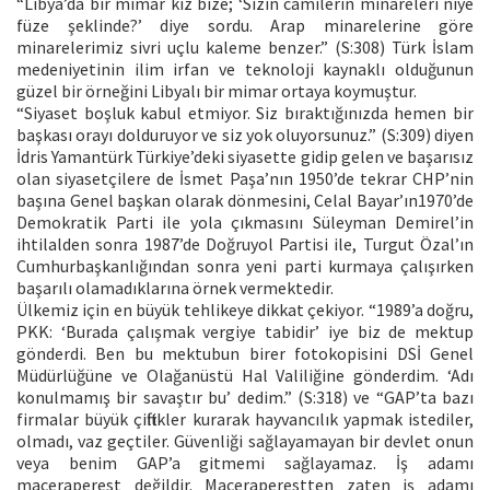
“Libya’da bir mimar kız bize; ‘Sizin camilerin minareleri niye
füze şeklinde?’ diye sordu. Arap minarelerine göre
minarelerimiz sivri uçlu kaleme benzer.” (S:308) Türk İslam
medeniyetinin ilim irfan ve teknoloji kaynaklı olduğunun
güzel bir örneğini Libyalı bir mimar ortaya koymuştur.
“Siyaset boşluk kabul etmiyor. Siz bıraktığınızda hemen bir
başkası orayı dolduruyor ve siz yok oluyorsunuz.” (S:309) diyen
İdris Yamantürk Türkiye’deki siyasette gidip gelen ve başarısız
olan siyasetçilere de İsmet Paşa’nın 1950’de tekrar CHP’nin
başına Genel başkan olarak dönmesini, Celal Bayar’ın1970’de
Demokratik Parti ile yola çıkmasını Süleyman Demirel’in
ihtilalden sonra 1987’de Doğruyol Partisi ile, Turgut Özal’ın
Cumhurbaşkanlığından sonra yeni parti kurmaya çalışırken
başarılı olamadıklarına örnek vermektedir.
Ülkemiz için en büyük tehlikeye dikkat çekiyor. “1989’a doğru,
PKK: ‘Burada çalışmak vergiye tabidir’ iye biz de mektup
gönderdi. Ben bu mektubun birer fotokopisini DSİ Genel
Müdürlüğüne ve Olağanüstü Hal Valiliğine gönderdim. ‘Adı
konulmamış bir savaştır bu’ dedim.” (S:318) ve “GAP’ta bazı
firmalar büyük çiftlikler kurarak hayvancılık yapmak istediler,
olmadı, vaz geçtiler. Güvenliği sağlayamayan bir devlet onun
veya benim GAP’a gitmemi sağlayamaz. İş adamı
maceraperest değildir. Maceraperestten zaten iş adamı