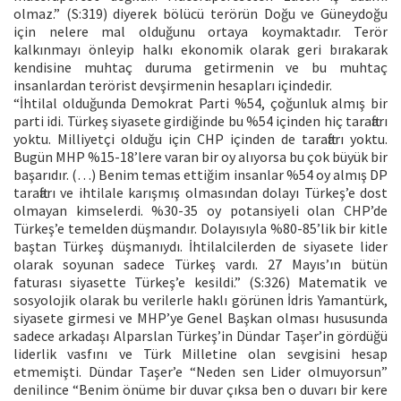
olmaz.” (S:319) diyerek bölücü terörün Doğu ve Güneydoğu
için nelere mal olduğunu ortaya koymaktadır. Terör
kalkınmayı önleyip halkı ekonomik olarak geri bırakarak
kendisine muhtaç duruma getirmenin ve bu muhtaç
insanlardan terörist devşirmenin hesapları içindedir.
“İhtilal olduğunda Demokrat Parti %54, çoğunluk almış bir
parti idi. Türkeş siyasete girdiğinde bu %54 içinden hiç taraftarı
yoktu. Milliyetçi olduğu için CHP içinden de taraftarı yoktu.
Bugün MHP %15-18’lere varan bir oy alıyorsa bu çok büyük bir
başarıdır. (…) Benim temas ettiğim insanlar %54 oy almış DP
taraftarı ve ihtilale karışmış olmasından dolayı Türkeş’e dost
olmayan kimselerdi. %30-35 oy potansiyeli olan CHP’de
Türkeş’e temelden düşmandır. Dolayısıyla %80-85’lik bir kitle
baştan Türkeş düşmanıydı. İhtilalcilerden de siyasete lider
olarak soyunan sadece Türkeş vardı. 27 Mayıs’ın bütün
faturası siyasette Türkeş’e kesildi.” (S:326) Matematik ve
sosyolojik olarak bu verilerle haklı görünen İdris Yamantürk,
siyasete girmesi ve MHP’ye Genel Başkan olması hususunda
sadece arkadaşı Alparslan Türkeş’in Dündar Taşer’in gördüğü
liderlik vasfını ve Türk Milletine olan sevgisini hesap
etmemişti. Dündar Taşer’e “Neden sen Lider olmuyorsun”
denilince “Benim önüme bir duvar çıksa ben o duvarı bir kere