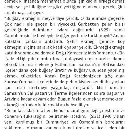
demek ki insanda merhamet olunca işin kadını erkeği olmaz
deyip yetişe bildiğine ve gücü yettiğine el atması gerektiğini
anlatmaya çalışıyor.
“Buğday ekmeğini meyve diye yerdik. O da elimize geçerse.
Çok nadir ele geçen bir yiyecekti. Gurbetten gelen birisi
getirdiğinde dilimlenir evlere dağıtılırdı.” (S:29) sanki
Çamlıhemşin’de böyleydi de diğer yerlerde farklı mıydı? Anam
kulakları çınlasın anlatırdı. Şehir ekmeği gelince köy
ekmeğinin içine sararak katılık yapar yerdik. Ekmeği ekmeğe
katılık yapmak ne demek. Doğu Karadeniz İdris Yamantürk’ün
ifade ettiği gibi nemli olması dolayısıyla mısır üretir ekmek
olarak da mısır ekmeği kullanırlar. Samsun’un Batısındaki
ilçeler daha çok buğday üretir ve buğday unundan yapılmış
ekmek tüketirler. Ancak Doğu Karadeniz’den göç alan
Samsun’un batı ilçelerinde de gelen kişiler kendi ihtiyaçları
için mısır üretmeyi yaygınlaştırmışlardır. Mısır üretimi
Samsun’un Salıpazarı ve Terme ilçelerinden sonra başlar ve
Artvin’e kadar devam eder. Bugün fazla ekmek yememekten,
ekmeği sofradan kaldırmaktan bahsediliyor.
“Bu anlattıklarımla ben, kendi fukaralığımı değil, neslimin ve
dönemin fukaralığını belirtmek istedim.” (S:31) 1940 yılları
yeni kurulmuş bir Cumhuriyet ve Osmanlının borçlarını
yüklenmiş olmanın yanında kendi üreten ve icat eden bir