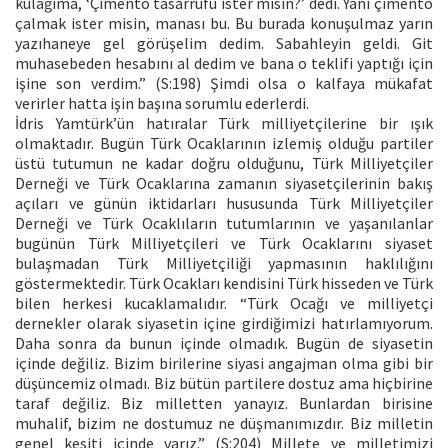
kulağıma, ‘Çimento tasarrufu ister misin?’ dedi. Yani çimento
çalmak ister misin, manası bu. Bu burada konuşulmaz yarın
yazıhaneye gel görüşelim dedim. Sabahleyin geldi. Git
muhasebeden hesabını al dedim ve bana o teklifi yaptığı için
işine son verdim.” (S:198) Şimdi olsa o kalfaya mükafat
verirler hatta işin başına sorumlu ederlerdi.
İdris Yamtürk’ün hatıralar Türk milliyetçilerine bir ışık
olmaktadır. Bugün Türk Ocaklarının izlemiş olduğu partiler
üstü tutumun ne kadar doğru olduğunu, Türk Milliyetçiler
Derneği ve Türk Ocaklarına zamanın siyasetçilerinin bakış
açıları ve günün iktidarları hususunda Türk Milliyetçiler
Derneği ve Türk Ocaklıların tutumlarının ve yaşanılanlar
bugünün Türk Milliyetçileri ve Türk Ocaklarını siyaset
bulaşmadan Türk Milliyetçiliği yapmasının haklılığını
göstermektedir. Türk Ocakları kendisini Türk hisseden ve Türk
bilen herkesi kucaklamalıdır. “Türk Ocağı ve milliyetçi
dernekler olarak siyasetin içine girdiğimizi hatırlamıyorum.
Daha sonra da bunun içinde olmadık. Bugün de siyasetin
içinde değiliz. Bizim birilerine siyasi angajman olma gibi bir
düşüncemiz olmadı. Biz bütün partilere dostuz ama hiçbirine
taraf değiliz. Biz milletten yanayız. Bunlardan birisine
muhalif, bizim ne dostumuz ne düşmanımızdır. Biz milletin
genel kesiti içinde varız.” (S:204) Millete ve milletimizi