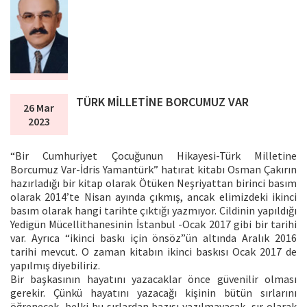
TÜRK MİLLETİNE BORCUMUZ VAR
26 Mar
2023
“Bir Cumhuriyet Çocuğunun Hikayesi-Türk Milletine
Borcumuz Var-İdris Yamantürk” hatırat kitabı Osman Çakırın
hazırladığı bir kitap olarak Ötüken Neşriyattan birinci basım
olarak 2014’te Nisan ayında çıkmış, ancak elimizdeki ikinci
basım olarak hangi tarihte çıktığı yazmıyor. Cildinin yapıldığı
Yedigün Mücellithanesinin İstanbul -Ocak 2017 gibi bir tarihi
var. Ayrıca “ikinci baskı için önsöz”ün altında Aralık 2016
tarihi mevcut. O zaman kitabın ikinci baskısı Ocak 2017 de
yapılmış diyebiliriz.
Bir başkasının hayatını yazacaklar önce güvenilir olması
gerekir. Çünkü hayatını yazacağı kişinin bütün sırlarını
öğrenecek, belki bu sırlardan bazısı yazılmayacak, sır olarak