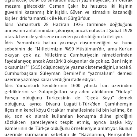
mezara gidecektir. Osman Çakır bu hususta iki kişinin
güvenini kazanmış bir kişidir. Güven ve itimadını kazandığı
kişiler İdris Yamantürk ile Nuri Gürgür’dür.
İdris Yamantürk 28 Haziran 1926 tarihinde doğduğunu
annesinin anlatımından çıkarıyor, ancak nüfusta 1 Şubat 1928
olarak hem de yedi sene önceden yazdırıldığını da iletiyor.
İdris Yamantürk hatıra yazmayı düşünmediğini ve bunu
sebebinin de “Milletimizin %99 Müslüman’dır, ama Kur’an
okuyan çok az. Milletimiz Cumhuriyetin nimetlerinden
faydalanıyor, ancak Atatürk’ü okuyanlar da çok az. Beni niçin
okusunlar?” (S:15) düşüncesiyle yazmak istemediğini, ancak 9.
Cumhurbaşkanı Süleyman Demirel’in “yazmalısın” demesi
üzerine yazmaya karar verdiğini ifade ediyor.
İdris Yamantürk kendilerinin 1600 yılında İran üzerinden
geldiklerini ve Gülapoğulları soy adını aldıklarını “Gülap”
Farsça olduğunu Türkçesinin de “Çiçek Suyu” demek
olduğunu, ayrıca Divanü Lügati’t-Türk’den Çamlıhemşin
ilçesinin kendi köyü Ortaklar mahallesinde iki bin kelime, ön
ek, son ek alarak kullanılan konuşma diline girdiğini
sözlükten işaretleyerek tespit etmiş, ayrıca başka köy
isimlerinin de Türkçe olduğunu örnekleriyle anlatıyor. Bunun
üzerinde durmasının sebebini de “Bazılarının, Hemşinliler