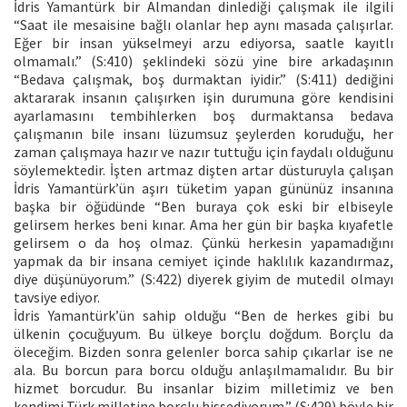
İdris Yamantürk bir Almandan dinlediği çalışmak ile ilgili
“Saat ile mesaisine bağlı olanlar hep aynı masada çalışırlar.
Eğer bir insan yükselmeyi arzu ediyorsa, saatle kayıtlı
olmamalı.” (S:410) şeklindeki sözü yine bire arkadaşının
“Bedava çalışmak, boş durmaktan iyidir.” (S:411) dediğini
aktararak insanın çalışırken işin durumuna göre kendisini
ayarlamasını tembihlerken boş durmaktansa bedava
çalışmanın bile insanı lüzumsuz şeylerden koruduğu, her
zaman çalışmaya hazır ve nazır tuttuğu için faydalı olduğunu
söylemektedir. İşten artmaz dişten artar düsturuyla çalışan
İdris Yamantürk’ün aşırı tüketim yapan gününüz insanına
başka bir öğüdünde “Ben buraya çok eski bir elbiseyle
gelirsem herkes beni kınar. Ama her gün bir başka kıyafetle
gelirsem o da hoş olmaz. Çünkü herkesin yapamadığını
yapmak da bir insana cemiyet içinde haklılık kazandırmaz,
diye düşünüyorum.” (S:422) diyerek giyim de mutedil olmayı
tavsiye ediyor.
İdris Yamantürk’ün sahip olduğu “Ben de herkes gibi bu
ülkenin çocuğuyum. Bu ülkeye borçlu doğdum. Borçlu da
öleceğim. Bizden sonra gelenler borca sahip çıkarlar ise ne
ala. Bu borcun para borcu olduğu anlaşılmamalıdır. Bu bir
hizmet borcudur. Bu insanlar bizim milletimiz ve ben
kendimi Türk milletine borçlu hissediyorum.” (S:429) böyle bir