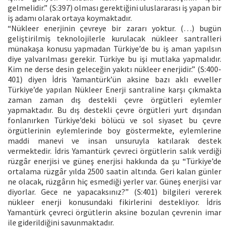
gelmelidir.” (S:397) olması gerektiğini uluslararası iş yapan bir
iş adamı olarak ortaya koymaktadır.
“Nükleer enerjinin çevreye bir zararı yoktur. (…) bugün
geliştirilmiş teknolojilerle kurulacak nükleer santralleri
münakaşa konusu yapmadan Türkiye’de bu iş aman yapılsın
diye yalvarılması gerekir. Türkiye bu işi mutlaka yapmalıdır.
Kim ne derse desin geleceğin yakıtı nükleer enerjidir.” (S:400-
401) diyen İdris Yamantürk’ün aksine bazı aklı evveller
Türkiye’de yapılan Nükleer Enerji santraline karşı çıkmakta
zaman zaman dış destekli çevre örgütleri eylemler
yapmaktadır. Bu dış destekli çevre örgütleri yurt dışından
fonlanırken Türkiye’deki bölücü ve sol siyaset bu çevre
örgütlerinin eylemlerinde boy göstermekte, eylemlerine
maddi manevi ve insan unsuruyla katılarak destek
vermektedir. İdris Yamantürk çevreci örgütlerin salık verdiği
rüzgâr enerjisi ve güneş enerjisi hakkında da şu “Türkiye’de
ortalama rüzgâr yılda 2500 saatin altında. Geri kalan günler
ne olacak, rüzgârın hiç esmediği yerler var. Güneş enerjisi var
diyorlar. Gece ne yapacaksınız?” (S:401) bilgileri vererek
nükleer enerji konusundaki fikirlerini destekliyor. İdris
Yamantürk çevreci örgütlerin aksine bozulan çevrenin imar
ile giderildiğini savunmaktadır.