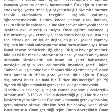
kanayan yarasına parmak basmaktadır. Türk eğitim sistemi
çırak ve işçi yetiştirmediği gibi yetiştirdiği Üniversite mezunu
teknik elemanlara tezgâhın başında çalışmayı
öğretememektedir. Herkes kirden pastan uzak duracak,
takım elbise ile çalışacak, eline alet edevat almayacak sadece
uzaktan akıl verecek iş istiyor. Önce eğitim sırasında iş
küçümsemeyi yok etmeliyiz, daha sonra hangi iş olursa baş
tacı ederek onu en iyi, en doğru, en güzel şekilde yapmayı
düşünen bir ahlak anlayışını çocuklarımıza aşılamalıyız. İnsan
kanalizasyon temizleyiciliği, çöpçülük işini hakir görmemeli
bile bu işi bir meslek olarak en iyi nasıl yaparım anlayışında
olmalıdır. Mesleklerin adı insan bir şeref bahşetmez,
mesleğin düzgün icra edilmesidir insanları şerefli kılan.
“Yabancı dil eğitimine evet. Yabancı dille eğitime hayır!” diyen
İdris Yamantürk “Bana göre yabancı dille eğitim Türkçe
düşünmeyi önler. Halbuki biz Türkçe düşüneceğiz.” (S:129)
diyerek dil öğretimindeki gerekçesini dile getirmektedir.
“Atatürk’ün devletçiliği hiçbir zaman ekonomik devletçilik
olmamıştır.” (S:130) ve “Onun devletçiliği güçlü bir devlettir.
Devletten yana olmaktır. Ekonomik manada gerekiyorsa olur,
gerekmiyorsa olmaz. Nitekim özel bir bankayı kendi eliyle
kurdurmuştur. Onun getirdiği rejim Cumhuriyetçiliktir. Onun