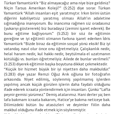
Türkan Yamantürk’e “Biz almayacağız ama niye bize geldiniz?
Niçin Tarsus Amerikan Koleji?” (S:252) diye sorar. Türkan
Yamantürk “Allah insanları eşit yaratmıştır. Irkın birini üstün
diğerini kabiliyetsiz yaratmış olması Allah’ın adaletine
sığmadığına inanıyorum. Bu inancıma rağmen siz oradasınız
(yukarıyı göstererek) biz buradayız (zemini işaret ederek). Be
bunu eğitime bağlıyorum.” (S:252) bir söz ile eğitimin
gereğine ve iyi eğitimli olmanın farkına işaret ederken İdris
Yamantürk “Bizde biraz da eğitimin sosyal yönü eksik! Biz iyi
vatandaş nasıl olur önce onu öğretmeliyiz. Çalışkanlık nedir,
helal haram nedir, kul hakkı nedir, beytülmala el uzatmanın
kötülüğü vs. bunları öğretmeliyiz. Ailede de bunlar verilmeli.”
(S:253) diyerek eğitimin başka boyutuna dikkat çekmektedir.
“Küçük bir hizmet büyük bir iyi niyetten daha makbuldür.”
(S:283) diye yazar Remzi Oğuz Arık oğluna bir fotoğrafın
arkasında. Niyet edilmiş, söylenmiş yapılmamış işlerden
yapılmış ancak küçük görülen işlerin daha faydalı olduğunu
ifade ederek icraata yönlendirmek için insanları. Çünkü “Lafla
peynir gemisi yürümez.” Demiş atalarımız. Hani derler ya; ben
lafa bakmam icraata bakarım, Hatice’ye bakma neticeye bak.
Dilimizdeki bütün bu atasözleri ve deyimler fiilin daha
makbul olduğunu ifade etmek için söylenmiştir.