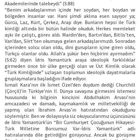
Akademilerinde talebeydi.” (S:88)
“Benim arkadaşlarımın içinde her soydan, her boydan ve
bölgeden insanlar var. Hani şimdi aklına esen sayıyor ya;
Gürcü, Laz, Kürt, Çerkez, Arap diye. Bunların hepsi ile Türk
kimliği altında bir bütün halinde okuduk. Herkes memleket
aşkı ile çalıştı, görev aldı. Mardin’den, Bartın’dan, Bitlis’ten,
Van’dan, Siirt’ten okumaya gelen arkadaşlarımızdı. Sonradan
içlerinden solcu olan oldu, dini gurupların içine giren oldu,
Türkçü olanlar oldu. Allah’a şükür ben hiçbirini ayırmadım.”
(S:62) diyen İdris Yamantürk araya ideolojik farklılıklar
girmeden önce bir ülke gerçeği olan ve Üst Kimlik olarak
“Türk Kimliğinde” uzlaşan toplumun ideolojik dayatmalarla
gruplaşmalara başladığını ifade ediyor.
İsmail Kara’nın ilk İsmet Özel’den duydum dediği Churchill
(Çörçil)’in Türkiye’nin II. Dünya savaşına girmesini istemesi
hususunda ki bilginin kincisini Abdulhakim Arvasi’nin
amcazadesi ve damadı, kaymakamlık ve milletvekilliği de
yapmış olan İbrahim Arvas’ın hatıratından okuduğunu
söylemiştir. Ben ve dolayısıyla siz okuyucularımız üçüncüsünü
de İdris Yamantürk’ün “Bir Cumhuriyet Çocuğunun Hikayesi-
Türk Milletine Borcumuz Var-İdris Yamantürk” adlı
hatıralarında dile getirdiğini görüyoruz. Ancak bu görüşme