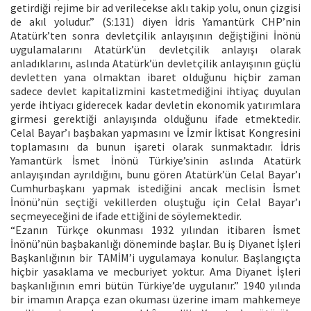
getirdiği rejime bir ad verilecekse aklı takip yolu, onun çizgisi
de akıl yoludur.” (S:131) diyen İdris Yamantürk CHP’nin
Atatürk’ten sonra devletçilik anlayışının değiştiğini İnönü
uygulamalarını Atatürk’ün devletçilik anlayışı olarak
anladıklarını, aslında Atatürk’ün devletçilik anlayışının güçlü
devletten yana olmaktan ibaret olduğunu hiçbir zaman
sadece devlet kapitalizmini kastetmediğini ihtiyaç duyulan
yerde ihtiyacı giderecek kadar devletin ekonomik yatırımlara
girmesi gerektiği anlayışında olduğunu ifade etmektedir.
Celal Bayar’ı başbakan yapmasını ve İzmir İktisat Kongresini
toplamasını da bunun işareti olarak sunmaktadır. İdris
Yamantürk İsmet İnönü Türkiye’sinin aslında Atatürk
anlayışından ayrıldığını, bunu gören Atatürk’ün Celal Bayar’ı
Cumhurbaşkanı yapmak istediğini ancak meclisin İsmet
İnönü’nün seçtiği vekillerden oluştuğu için Celal Bayar’ı
seçmeyeceğini de ifade ettiğini de söylemektedir.
“Ezanın Türkçe okunması 1932 yılından itibaren İsmet
İnönü’nün başbakanlığı döneminde başlar. Bu iş Diyanet İşleri
Başkanlığının bir TAMİM’i uygulamaya konulur. Başlangıçta
hiçbir yasaklama ve mecburiyet yoktur. Ama Diyanet İşleri
başkanlığının emri bütün Türkiye’de uygulanır.” 1940 yılında
bir imamın Arapça ezan okuması üzerine imam mahkemeye