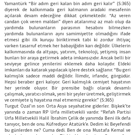
Yamantürk “Bir adım geri kalan bin adım geri kalır” (S:365)
diyerek de kalkınmada geri kalmanın aradaki mesafenin
açılarak devam edeceğine dikkat çekmektedir. “Az veren
candan çok veren maldan” diyen atalarımız az malı olup da
yardımda bulunanların parasının hesabını bilmezken
yardımda bulunanların aynı samimiyette olmadığını ifade
etmesi gibi ilk kuruşu biriktirmek tabi ki zordur ihtiyaç
varken tasarruf etmek her babayiğidin karı değildir. Ülkelerin
kalkınmasında da altyapı, yatırım, teknoloji, yetişmiş insan
bunları bir araya getirmek adeta imkansızıdır. Ancak belli bir
seviyeye gelince yenilerini eklemek daha kolaydır. Eldeki
imkanları da katarak yapılacak işlere destek sağlanır. “Bu geri
kalmışlık sadece maddi değildir. İlimdir, irfandır, görgüdür.
Hepsi beraber geri kalıyor. Geri kalmışlık cemiyet hayatının
her yerinde oluyor. Bir prensibe bağlı olarak devamlı
çalışmak, yaratıcı olmak, yeni bir şeyler üretmek, geliştirmek
ve cemiyete iş hayatına mal etmemiz gerekir.” (S:365)
Turgut Özal’ın son Orta Asya seyahatine giderler. Bişkek’te
yanında o zaman RP Urfa milletvekili vardır. “Refah Partisi
Urfa Milletvekili Halil İbrahim Çelik de yanımda Beni ilk defa
tanıyor, ben de onu. Küfrediyor Atatürk’e. Dedim ki: Beyefendi
bu günlerden ne? Cuma dedi. Ben de ona Mustafa Kemal ve