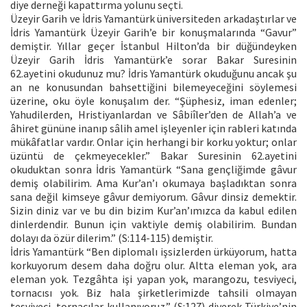
diye derneği kapattırma yolunu seçti.
Üzeyir Garih ve İdris Yamantürk üniversiteden arkadaştırlar ve
İdris Yamantürk Üzeyir Garih’e bir konuşmalarında “Gavur”
demiştir. Yıllar geçer İstanbul Hilton’da bir düğündeyken
Üzeyir Garih İdris Yamantürk’e sorar Bakar Suresinin
62.ayetini okudunuz mu? İdris Yamantürk okuduğunu ancak şu
an ne konusundan bahsettiğini bilemeyeceğini söylemesi
üzerine, oku öyle konuşalım der. “Şüphesiz, iman edenler;
Yahudilerden, Hristiyanlardan ve Sâbiîler’den de Allah’a ve
âhiret gününe inanıp sâlih amel işleyenler için rableri katında
mükâfatlar vardır. Onlar için herhangi bir korku yoktur; onlar
üzüntü de çekmeyecekler.” Bakar Suresinin 62.ayetini
okuduktan sonra İdris Yamantürk “Sana gençliğimde gâvur
demiş olabilirim. Ama Kur’an’ı okumaya başladıktan sonra
sana değil kimseye gâvur demiyorum. Gâvur dinsiz demektir.
Sizin diniz var ve bu din bizim Kur’an’ımızca da kabul edilen
dinlerdendir. Bunun için vaktiyle demiş olabilirim. Bundan
dolayı da özür dilerim.” (S:114-115) demiştir.
İdris Yamantürk “Ben diplomalı işsizlerden ürküyorum, hatta
korkuyorum desem daha doğru olur. Altta eleman yok, ara
eleman yok. Tezgâhta işi yapan yok, marangozu, tesviyeci,
tornacısı yok. Biz hala şirketlerimizde tahsili olmayan
tesviyeci, tornacılar kullanıyoruz.” (S:127) diyerek Türkiye’nin