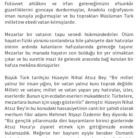
Fütüvvet ahlâkını ve irfan geleneğimizin efsunkâr
güzelliklerini goncaya durdurmuşlar, Anadolu coğrafyasını
iman nuruyla yoğurmuşlar ve bu toprakları Müslüman Türk
milletine ebedi vatan kılmışlardır.
Mezarlar bir vatanın tapu senedi hükmündedirler. Ölüm
hayatın fiziki yönünü sonlandırsa bile şahsiyete dair hatıralar
ölenin ardında kalanların hafızalarında geleceğe taşınır.
Mezarlar bu manada hayatın son bulduğu bir yer olmaktan
çıkar ve bu suretle mazi ile gelecek arasında bağ kurulan bir
hafıza mekâna dönüşürler.
Büyük Türk tarihçisi Hüseyin Nihal Atsız Bey: “Bir millet
yalnız bir insan yığını, bir vatan yalnız kuru toprak değildir.
Milleti ve vatanı; millet ve vatan yapan şey hatıralar, izler,
eserlerdir. Bunun için ecdadın eserleri mukaddestir. Türbelere,
mezarlara bunun için saygı gösterilir.” demiştir. Hüseyin Nihal
Atsız Bey’in bu konudaki hassasiyetinin canlı bir şahidi olarak
merhum fikir adamı Mehmet Niyazi Özdemir Bey diyordu ki:
“Biz gençlik yıllarımızda dini bayramların birinci günlerinde
Atsız Hoca’yı ziyaret etmek için gittiğimizde evinde
bulamazdık. Meğerse her bayram eşiyle beraber Osmanlı