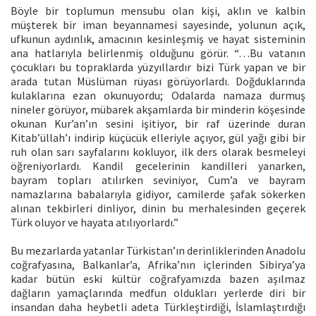
Böyle bir toplumun mensubu olan kişi, aklın ve kalbin
müşterek bir iman beyannamesi sayesinde, yolunun açık,
ufkunun aydınlık, amacının kesinleşmiş ve hayat sisteminin
ana hatlarıyla belirlenmiş olduğunu görür. “…Bu vatanın
çocukları bu topraklarda yüzyıllardır bizi Türk yapan ve bir
arada tutan Müslüman rüyası görüyorlardı. Doğduklarında
kulaklarına ezan okunuyordu; Odalarda namaza durmuş
nineler görüyor, mübarek akşamlarda bir minderin köşesinde
okunan Kur’an’ın sesini işitiyor, bir raf üzerinde duran
Kitab’üllah’ı indirip küçücük elleriyle açıyor, gül yağı gibi bir
ruh olan sarı sayfalarını kokluyor, ilk ders olarak besmeleyi
öğreniyorlardı. Kandil gecelerinin kandilleri yanarken,
bayram topları atılırken seviniyor, Cum’a ve bayram
namazlarına babalarıyla gidiyor, camilerde şafak sökerken
alınan tekbirleri dinliyor, dinin bu merhalesinden geçerek
Türk oluyor ve hayata atılıyorlardı.”
Bu mezarlarda yatanlar Türkistan’ın derinliklerinden Anadolu
coğrafyasına, Balkanlar’a, Afrika’nın içlerinden Sibirya’ya
kadar bütün eski kültür coğrafyamızda bazen aşılmaz
dağların yamaçlarında medfun oldukları yerlerde diri bir
insandan daha heybetli adeta Türkleştirdiği, İslamlaştırdığı