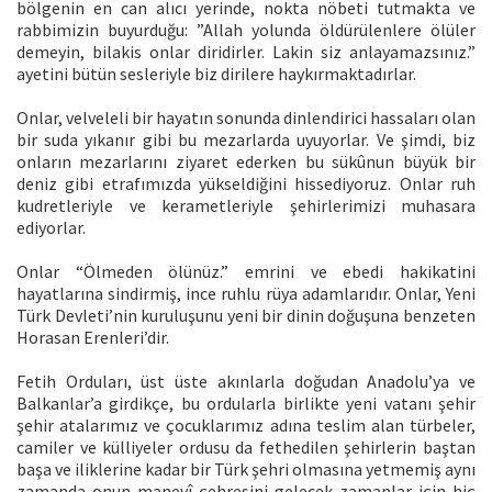
bölgenin en can alıcı yerinde, nokta nöbeti tutmakta ve
rabbimizin buyurduğu: ”Allah yolunda öldürülenlere ölüler
demeyin, bilakis onlar diridirler. Lakin siz anlayamazsınız.”
ayetini bütün sesleriyle biz dirilere haykırmaktadırlar.
Onlar, velveleli bir hayatın sonunda dinlendirici hassaları olan
bir suda yıkanır gibi bu mezarlarda uyuyorlar. Ve şimdi, biz
onların mezarlarını ziyaret ederken bu sükûnun büyük bir
deniz gibi etrafımızda yükseldiğini hissediyoruz. Onlar ruh
kudretleriyle ve kerametleriyle şehirlerimizi muhasara
ediyorlar.
Onlar “Ölmeden ölünüz.” emrini ve ebedi hakikatini
hayatlarına sindirmiş, ince ruhlu rüya adamlarıdır. Onlar, Yeni
Türk Devleti’nin kuruluşunu yeni bir dinin doğuşuna benzeten
Horasan Erenleri’dir.
Fetih Orduları, üst üste akınlarla doğudan Anadolu’ya ve
Balkanlar’a girdikçe, bu ordularla birlikte yeni vatanı şehir
şehir atalarımız ve çocuklarımız adına teslim alan türbeler,
camiler ve külliyeler ordusu da fethedilen şehirlerin baştan
başa ve iliklerine kadar bir Türk şehri olmasına yetmemiş aynı
zamanda onun manevî çehresini gelecek zamanlar için hiç