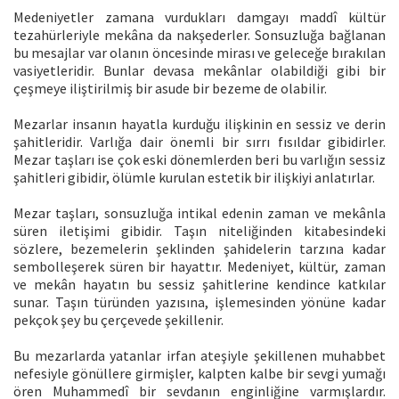
Medeniyetler zamana vurdukları damgayı maddî kültür
tezahürleriyle mekâna da nakşederler. Sonsuzluğa bağlanan
bu mesajlar var olanın öncesinde mirası ve geleceğe bırakılan
vasiyetleridir. Bunlar devasa mekânlar olabildiği gibi bir
çeşmeye iliştirilmiş bir asude bir bezeme de olabilir.
Mezarlar insanın hayatla kurduğu ilişkinin en sessiz ve derin
şahitleridir. Varlığa dair önemli bir sırrı fısıldar gibidirler.
Mezar taşları ise çok eski dönemlerden beri bu varlığın sessiz
şahitleri gibidir, ölümle kurulan estetik bir ilişkiyi anlatırlar.
Mezar taşları, sonsuzluğa intikal edenin zaman ve mekânla
süren iletişimi gibidir. Taşın niteliğinden kitabesindeki
sözlere, bezemelerin şeklinden şahidelerin tarzına kadar
sembolleşerek süren bir hayattır. Medeniyet, kültür, zaman
ve mekân hayatın bu sessiz şahitlerine kendince katkılar
sunar. Taşın türünden yazısına, işlemesinden yönüne kadar
pekçok şey bu çerçevede şekillenir.
Bu mezarlarda yatanlar irfan ateşiyle şekillenen muhabbet
nefesiyle gönüllere girmişler, kalpten kalbe bir sevgi yumağı
ören Muhammedî bir sevdanın enginliğine varmışlardır.