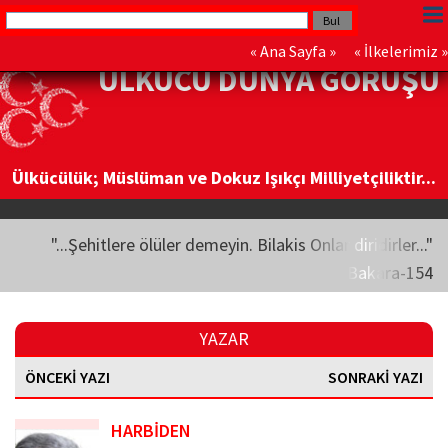
«
Ana Sayfa
» «
İlkelerimiz
»
ÜLKÜCÜ DÜNYA GÖRÜŞÜ
Ülkücülük; Müslüman ve Dokuz Işıkçı Milliyetçiliktir...
"...Şehitlere ölüler demeyin. Bilakis Onlar diridirler..."
Bakara-154
YAZAR
ÖNCEKİ YAZI
SONRAKİ YAZI
HARBİDEN