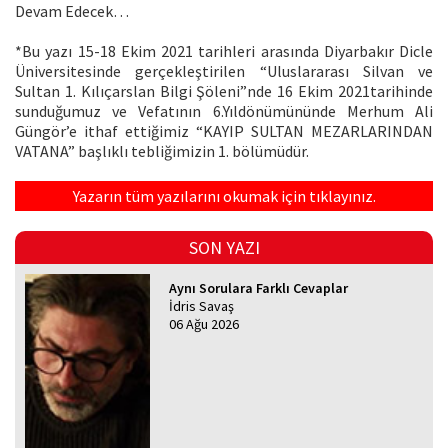
Devam Edecek…
*Bu yazı 15-18 Ekim 2021 tarihleri arasında Diyarbakır Dicle
Üniversitesinde gerçekleştirilen “Uluslararası Silvan ve
Sultan 1. Kılıçarslan Bilgi Şöleni”nde 16 Ekim 2021tarihinde
sunduğumuz ve Vefatının 6.Yıldönümününde Merhum Ali
Güngör’e ithaf ettiğimiz “KAYIP SULTAN MEZARLARINDAN
VATANA” başlıklı tebliğimizin 1. bölümüdür.
Yazarın tüm yazılarını okumak için tıklayınız.
SON YAZI
Aynı Sorulara Farklı Cevaplar
İdris Savaş
06 Ağu 2026