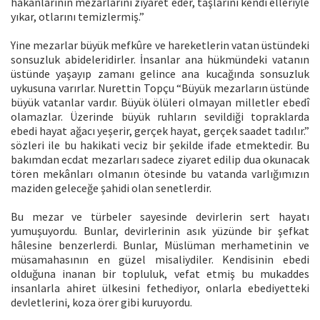
hakanlarının mezarlarını ziyaret eder, taşlarını kendi elleriyle
yıkar, otlarını temizlermiş.”
Yine mezarlar büyük mefkûre ve hareketlerin vatan üstündeki
sonsuzluk abideleridirler. İnsanlar ana hükmündeki vatanın
üstünde yaşayıp zamanı gelince ana kucağında sonsuzluk
uykusuna varırlar. Nurettin Topçu “Büyük mezarların üstünde
büyük vatanlar vardır. Büyük ölüleri olmayan milletler ebedî
olamazlar. Üzerinde büyük ruhların sevildiği topraklarda
ebedi hayat ağacı yeşerir, gerçek hayat, gerçek saadet tadılır.”
sözleri ile bu hakikati veciz bir şekilde ifade etmektedir. Bu
bakımdan ecdat mezarları sadece ziyaret edilip dua okunacak
tören mekânları olmanın ötesinde bu vatanda varlığımızın
maziden geleceğe şahidi olan senetlerdir.
Bu mezar ve türbeler sayesinde devirlerin sert hayatı
yumuşuyordu. Bunlar, devirlerinin asık yüzünde bir şefkat
hâlesine benzerlerdi. Bunlar, Müslüman merhametinin ve
müsamahasının en güzel misaliydiler. Kendisinin ebedi
olduğuna inanan bir topluluk, vefat etmiş bu mukaddes
insanlarla ahiret ülkesini fethediyor, onlarla ebediyetteki
devletlerini, koza örer gibi kuruyordu.