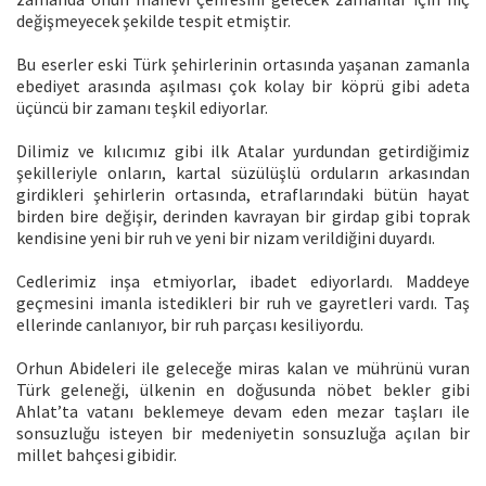
değişmeyecek şekilde tespit etmiştir.
Bu eserler eski Türk şehirlerinin ortasında yaşanan zamanla
ebediyet arasında aşılması çok kolay bir köprü gibi adeta
üçüncü bir zamanı teşkil ediyorlar.
Dilimiz ve kılıcımız gibi ilk Atalar yurdundan getirdiğimiz
şekilleriyle onların, kartal süzülüşlü orduların arkasından
girdikleri şehirlerin ortasında, etraflarındaki bütün hayat
birden bire değişir, derinden kavrayan bir girdap gibi toprak
kendisine yeni bir ruh ve yeni bir nizam verildiğini duyardı.
Cedlerimiz inşa etmiyorlar, ibadet ediyorlardı. Maddeye
geçmesini imanla istedikleri bir ruh ve gayretleri vardı. Taş
ellerinde canlanıyor, bir ruh parçası kesiliyordu.
Orhun Abideleri ile geleceğe miras kalan ve mührünü vuran
Türk geleneği, ülkenin en doğusunda nöbet bekler gibi
Ahlat’ta vatanı beklemeye devam eden mezar taşları ile
sonsuzluğu isteyen bir medeniyetin sonsuzluğa açılan bir
millet bahçesi gibidir.