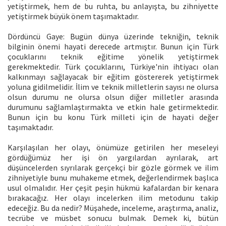
yetiştirmek, hem de bu ruhta, bu anlayışta, bu zihniyette
yetiştirmek büyük önem taşımaktadır.
Dördüncü Gaye: Bugün dünya üzerinde tekniğin, teknik
bilginin önemi hayati derecede artmıştır. Bunun için Türk
çocuklarını teknik eğitime yönelik yetiştirmek
gerekmektedir. Türk çocuklarını, Türkiye'nin ihtiyacı olan
kalkınmayı sağlayacak bir eğitim göstererek yetiştirmek
yoluna gidilmelidir. İlim ve teknik milletlerin sayısı ne olursa
olsun durumu ne olursa olsun diğer milletler arasında
durumunu sağlamlaştırmakta ve etkin hale getirmektedir.
Bunun için bu konu Türk milleti için de hayati değer
taşımaktadır.
Karşılaşılan her olayı, önümüze getirilen her meseleyi
gördüğümüz her işi ön yargılardan ayrılarak, art
düşüncelerden sıyrılarak gerçekçi bir gözle görmek ve ilim
zihniyetiyle bunu muhakeme etmek, değerlendirmek başlıca
usul olmalıdır. Her çeşit peşin hükmü kafalardan bir kenara
bırakacağız. Her olayı incelerken ilim metodunu takip
edeceğiz. Bu da nedir? Müşahede, inceleme, araştırma, analiz,
tecrübe ve müsbet sonucu bulmak. Demek ki, bütün