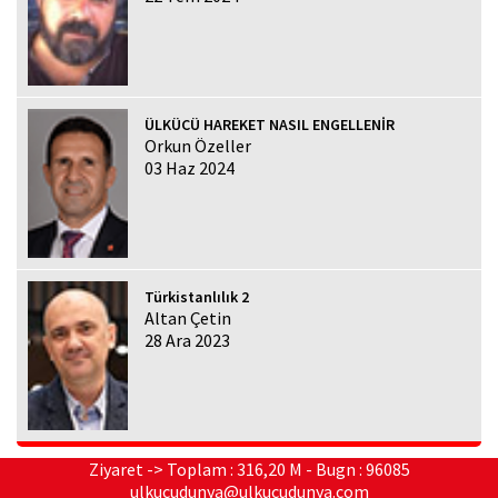
ÜLKÜCÜ HAREKET NASIL ENGELLENİR
Orkun Özeller
03 Haz 2024
Türkistanlılık 2
Altan Çetin
28 Ara 2023
Ziyaret -> Toplam : 316,20 M - Bugn : 96085
ulkucudunya@ulkucudunya.com