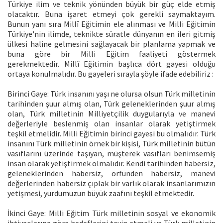
Türkiye ilim ve teknik yönünden büyük bir güç elde etmiş
olacaktır. Buna işaret etmeyi çok gerekli saymaktayım.
Bunun yanı sıra Millî Eğitimin ele alınması ve Milli Eğitimin
Türkiye'nin ilimde, teknikte süratle dünyanın en ileri gitmiş
ülkesi haline gelmesini sağlayacak bir planlama yapmak ve
buna göre bir Milli Eğitim faaliyeti göstermek
gerekmektedir. Millî Eğitimin başlıca dört gayesi olduğu
ortaya konulmalıdır. Bu gayeleri sırayla şöyle ifade edebiliriz :
Birinci Gaye: Türk insanını yaşı ne olursa olsun Türk milletinin
tarihinden şuur almış olan, Türk geleneklerinden şuur almış
olan, Türk milletinin Milliyetçilik duygularıyla ve manevi
değerleriyle beslenmiş olan insanlar olarak yetiştirmek
teşkil etmelidir. Milli Eğitimin birinci gayesi bu olmalıdır. Türk
insanını Türk milletinin örnek bir kişisi, Türk milletinin bütün
vasıflarını üzerinde taşıyan, müşterek vasıfları benimsemiş
insan olarak yetiştirmek olmalıdır. Kendi tarihinden habersiz,
geleneklerinden habersiz, örfünden habersiz, manevi
değerlerinden habersiz çıplak bir varlık olarak insanlarımızın
yetişmesi, yurdumuzun büyük zaafını teşkil etmektedir.
İkinci Gaye: Milli Eğitim Türk milletinin sosyal ve ekonomik