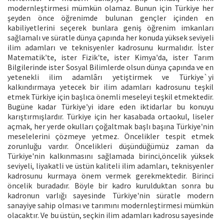
modernleştirmesi mümkün olamaz. Bunun için Türkiye her
şeyden önce öğrenimde bulunan gençler içinden en
kabiliyetlerini seçerek bunlara geniş öğrenim imkanları
sağlamalı ve süratle dünya çapında her konuda yüksek seviyeli
ilim adamları ve teknisyenler kadrosunu kurmalıdır. İster
Matematik'te, ister Fizik'te, ister Kimya'da, ister Tarım
Bilgilerinde ister Sosyal Bilimlerde olsun dünya çapında ve en
yetenekli ilim adamlârı yetiştirmek ve Türkiye`yi
kalkındırmaya yetecek bir ilim adamları kadrosunu teşkil
etmek Türkiye için başlıca önemli meseleyi teşkil etmektedir.
Bugüne kadar Türkiye'yi idare eden iktidarlar bu konuyu
karıştırmışlardır. Türkiye için her kasabada ortaokul, liseler
açmak, her yerde okulları çoğaltmak başlı başına Türkiye'nin
meselelerini çözmeye yetmez. Öncelikler tespit etmek
zorunluğu vardır. Öncelikleri düşündüğümüz zaman da
Türkiye'nin kalkınmasını sağlamada birinci,öncelik yüksek
seviyeli, liyakatli ve üstün kaliteli ilim adamları, teknisyenler
kadrosunu kurmaya önem vermek gerekmektedir. Birinci
öncelik buradadır. Böyle bir kadro kurulduktan sonra bu
kadronun varlığı sayesinde Türkiye'nin süratle modern
sanayiye sahip olması ve tarımını modernleştirmesi mümkün
olacaktır. Ve bu üstün, seçkin ilim adamları kadrosu sayesinde