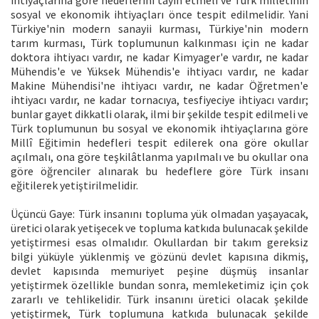
ihtiyaçlarına göre hedeflerini tayin etmeli ve Türk milletinin
sosyal ve ekonomik ihtiyaçları önce tespit edilmelidir. Yani
Türkiye'nin modern sanayii kurması, Türkiye'nin modern
tarım kurması, Türk toplumunun kalkınması için ne kadar
doktora ihtiyacı vardır, ne kadar Kimyager'e vardır, ne kadar
Mühendis'e ve Yüksek Mühendis'e ihtiyacı vardır, ne kadar
Makine Mühendisi'ne ihtiyacı vardır, ne kadar Öğretmen'e
ihtiyacı vardır, ne kadar tornacıya, tesfiyeciye ihtiyacı vardır;
bunlar gayet dikkatli olarak, ilmi bir şekilde tespit edilmeli ve
Türk toplumunun bu sosyal ve ekonomik ihtiyaçlarına göre
Millî Eğitimin hedefleri tespit edilerek ona göre okullar
açılmalı, ona göre teşkilâtlanma yapılmalı ve bu okullar ona
göre öğrenciler alınarak bu hedeflere göre Türk insanı
eğitilerek yetiştirilmelidir.
Üçüncü Gaye: Türk insanını topluma yük olmadan yaşayacak,
üretici olarak yetişecek ve topluma katkıda bulunacak şekilde
yetiştirmesi esas olmalıdır. Okullardan bir takım gereksiz
bilgi yüküyle yüklenmiş ve gözünü devlet kapısına dikmiş,
devlet kapısında memuriyet peşine düşmüş insanlar
yetiştirmek özellikle bundan sonra, memleketimiz için çok
zararlı ve tehlikelidir. Türk insanını üretici olacak şekilde
yetiştirmek, Türk toplumuna katkıda bulunacak şekilde