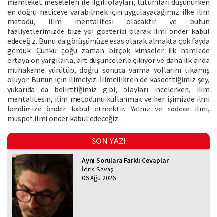
memleket meseleleri ile ilgili olayları, tutumları düşünürken
en doğru neticeye varabilmek için uygulayacağımız ilke ilim
metodu, ilim mentalitesi olacaktır ve bütün
faaliyetlerimizde bize yol gösterici olarak ilmi önder kabul
edeceğiz. Bunu da görüşümüze esas olarak almakta çok fayda
gördük. Çünkü çoğu zaman birçok kimseler ilk hamlede
ortaya ön yargılarla, art düşüncelerle çıkıyor ve daha ilk anda
muhakeme yürütüp, doğru sonuca varma yollarını tıkamış
oluyor. Bunun için ilimciyiz. İlimcilikten de kasdettiğimiz şey,
yukarıda da belirttiğimiz gibi, olayları incelerken, ilim
mentalitesin, ilim metodunu kullanmak ve her işimizde ilmi
kendimize önder kabul etmektir. Yalnız ve sadece ilmi,
müspet ilmi önder kabul edeceğiz.
SON YAZI
Aynı Sorulara Farklı Cevaplar
İdris Savaş
06 Ağu 2026