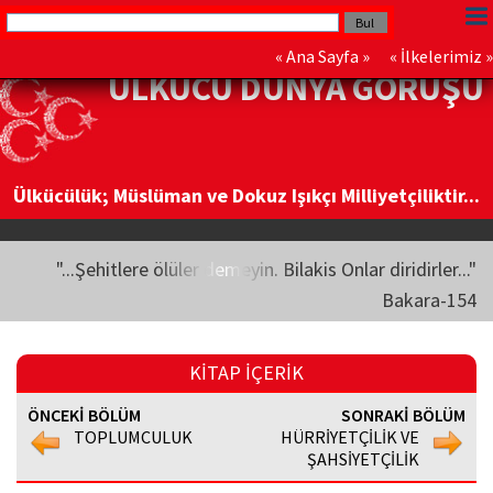
«
Ana Sayfa
» «
İlkelerimiz
»
ÜLKÜCÜ DÜNYA GÖRÜŞÜ
Ülkücülük; Müslüman ve Dokuz Işıkçı Milliyetçiliktir...
"...Şehitlere ölüler demeyin. Bilakis Onlar diridirler..."
Bakara-154
KİTAP İÇERİK
ÖNCEKİ BÖLÜM
SONRAKİ BÖLÜM
TOPLUMCULUK
HÜRRİYETÇİLİK VE
ŞAHSİYETÇİLİK