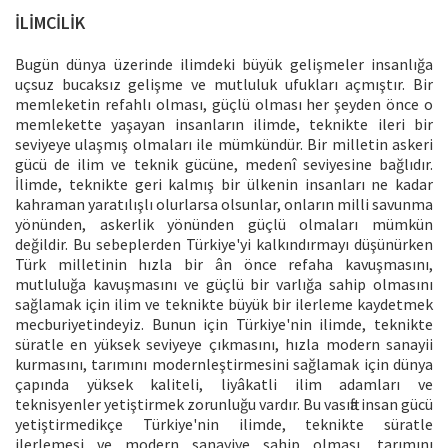
İLİMCİLİK
Bugün dünya üzerinde ilimdeki büyük gelişmeler insanlığa
uçsuz bucaksız gelişme ve mutluluk ufukları açmıştır. Bir
memleketin refahlı olması, güçlü olması her şeyden önce o
memlekette yaşayan insanların ilimde, teknikte ileri bir
seviyeye ulaşmış olmaları ile mümkündür. Bir milletin askeri
gücü de ilim ve teknik gücüne, medenî seviyesine bağlıdır.
İlimde, teknikte geri kalmış bir ülkenin insanları ne kadar
kahraman yaratılışlı olurlarsa olsunlar, onların milli savunma
yönünden, askerlik yönünden güçlü olmaları mümkün
değildir. Bu sebeplerden Türkiye'yi kalkındırmayı düşünürken
Türk milletinin hızla bir ân önce refaha kavuşmasını,
mutluluğa kavuşmasını ve güçlü bir varlığa sahip olmasını
sağlamak için ilim ve teknikte büyük bir ilerleme kaydetmek
mecburiyetindeyiz. Bunun için Türkiye'nin ilimde, teknikte
süratle en yüksek seviyeye çıkmasını, hızla modern sanayii
kurmasını, tarımını modernleştirmesini sağlamak için dünya
çapında yüksek kaliteli, liyâkatli ilim adamları ve
teknisyenler yetiştirmek zorunluğu vardır. Bu vasıfta insan gücü
yetiştirmedikçe Türkiye'nin ilimde, teknikte süratle
ilerlemesi ve modern sanayiye sahip olması, tarımını