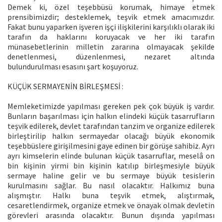
Demek ki, özel teşebbüsü korumak, himaye etmek
prensibimizdir; desteklemek, teşvik etmek amacımızdır.
Fakat bunu yaparken işveren işçi ilişkilerini karşılıklı olarak iki
tarafın da haklarını koruyacak ve her iki tarafın
münasebetlerinin milletin zararına olmayacak şekilde
denetlenmesi, düzenlenmesi, nezaret altında
bulundurulması esasını şart koşuyoruz.
KÜÇÜK SERMAYENİN BİRLEŞMESİ :
Memleketimizde yapılması gereken pek çok büyük iş vardır.
Bunların başarılması için halkın elindeki küçük tasarrufların
teşvik edilerek, devlet tarafından tanzim ve organize edilerek
birleştirilip halkın sermayedar olacağı büyük ekonomik
teşebbüslere girişilmesini gaye edinen bir görüşe sahibiz. Ayrı
ayrı kimselerin elinde bulunan küçük tasarruflar, meselâ on
bin kişinin yirmi bin kişinin katılıp birleşmesiyle büyük
sermaye haline gelir ve bu sermaye büyük tesislerin
kurulmasını sağlar. Bu nasıl olacaktır. Halkımız buna
alışmıştır. Halkı buna teşvik etmek, alıştırmak,
cesaretlendirmek, organize etmek ve önayak olmak devletin
görevleri arasında olacaktır. Bunun dışında yapılması