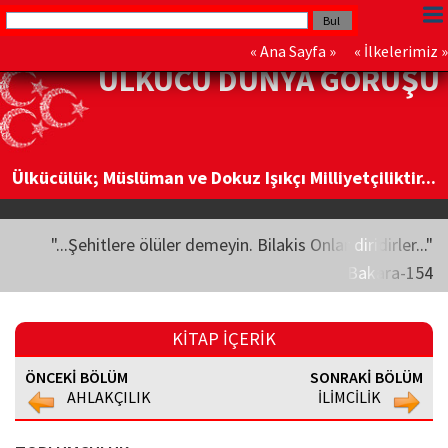
«
Ana Sayfa
» «
İlkelerimiz
»
ÜLKÜCÜ DÜNYA GÖRÜŞÜ
Ülkücülük; Müslüman ve Dokuz Işıkçı Milliyetçiliktir...
"...Şehitlere ölüler demeyin. Bilakis Onlar diridirler..."
Bakara-154
KİTAP İÇERİK
ÖNCEKİ BÖLÜM
SONRAKİ BÖLÜM
AHLAKÇILIK
İLİMCİLİK