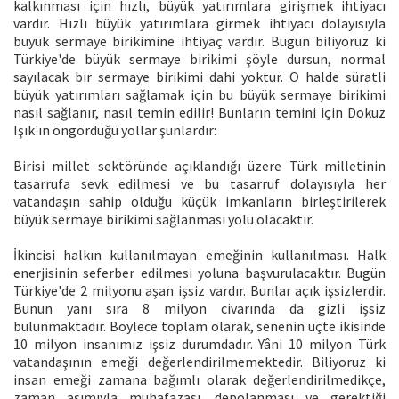
kalkınması için hızlı, büyük yatırımlara girişmek ihtiyacı
vardır. Hızlı büyük yatırımlara girmek ihtiyacı dolayısıyla
büyük sermaye birikimine ihtiyaç vardır. Bugün biliyoruz ki
Türkiye'de büyük sermaye birikimi şöyle dursun, normal
sayılacak bir sermaye birikimi dahi yoktur. O halde süratli
büyük yatırımları sağlamak için bu büyük sermaye birikimi
nasıl sağlanır, nasıl temin edilir! Bunların temini için Dokuz
Işık'ın öngördüğü yollar şunlardır:
Birisi millet sektöründe açıklandığı üzere Türk milletinin
tasarrufa sevk edilmesi ve bu tasarruf dolayısıyla her
vatandaşın sahip olduğu küçük imkanların birleştirilerek
büyük sermaye birikimi sağlanması yolu olacaktır.
İkincisi halkın kullanılmayan emeğinin kullanılması. Halk
enerjisinin seferber edilmesi yoluna başvurulacaktır. Bugün
Türkiye'de 2 milyonu aşan işsiz vardır. Bunlar açık işsizlerdir.
Bunun yanı sıra 8 milyon civarında da gizli işsiz
bulunmaktadır. Böylece toplam olarak, senenin üçte ikisinde
10 milyon insanımız işsiz durumdadır. Yâni 10 milyon Türk
vatandaşının emeği değerlendirilmemektedir. Biliyoruz ki
insan emeği zamana bağımlı olarak değerlendirilmedikçe,
zaman aşımıyla muhafazası, depolanması ve gerektiği