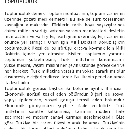
TOPLUMCULUK
Toplumculuk demek: Toplum menfaatinin, toplum varlığının
üzerinde gözetilmesi demektir. Bu ilke de Türk töresinden
kaynağını almaktadır. Türklerin tarih boyu yaşayışlarında
daima milletin varlığı, vatanın vatanın menfaatleri, devletin
menfaatleri ve varlığı kişi varlığının üzerinde, kişi varlığının
önünde yer almıştır. Onun için Millî Doktrin Dokuz Işık'ın
toplumculuk ilkesi de bu görüşü ortaya koymak için Milli
Doktrin içinde yer almıştır. Kişiler, toplumun yararını,
toplumun yükselmesini, Türk milletinin korunmasını,
yükselmesini, yaşatılmasını her şeyin üstünde görecekleri ve
her hareketi Türk milletine yararlı mı yoksa zararlı mı olur
düşüncesiyle değerlendireceklerdir. Bu ilkenin genel anlamda
ifadesi budur.
Toplumculuk görüşü başlıca iki bölüme ayrılır. Birincisi :
Ekonomik görüşü teşkil eden bölümdür. Diğeri ise sosyal
yapıyı ilgilendiren, sosyal görüşü temsil eden bölümdür.
Ekonomik görüşümüzü şöylece ifade edebiliriz: Türk
milletinin süratle kalkınması, tarımını modern hale
getirmesi ve modern sanayi kurması gerekmektedir. Bize
göre Türkiye bir tarım üikesi olarak kalamaz. Türkiye'nin
sadece bir tarım ülkesi olduğunu kabul etmek mümkün