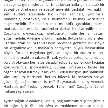
en başında gelen işlerden birisi de bütün halkı içine alacak bir
sosyal yardımlaşma ve sosyal güvenlik teşkilâtı kurmaktır.
Yâni Türkiye içerisinde hiç kimse sahipsiz, yardımsız,
himayesiz, desteksiz, işsiz kalmamalı, kalmak korkusuna
düşmemelidir. Bir ailenin reis mi öldü, çocukları, ailesi,
mutlaka bu teşkilât tarafından derhal himâye edilmelidir.
Çocukları okuyacaksa, okutulmalı, tahsillerine devam
ettirilmelidir. Ailesine iş bulunmalıdır. Bütün bu problemleri
üzerine atan bir organizasyon meydana getirmelidir. Böyle
bir organizasyon olmaksızın cemiyette büyük haksızlıklar
büyük facialar meydana gelir ve böyle bir durum milleti
sıhhatli olmaktan çıkarır. Birçok yerlerde sizler, kendiniz de,
bu gibi olaylara herhalde tesadüf ediyorsunuz. Birçok facialar
görüyorsunuz, işitiyorsunuz. Bunları önleyecek böyle bir
organizasyon kurmayı esas kabul eden bir görüşün sahibiyiz.
Yâni toplum içerisinde herkes bilecek ki, herkesin sosyal
güvenliği sağlanmıştır. İş mi? Başvuracaksınız, iş verecek.
Hastalık mı? Tedavi görecek. Tahsil mi? Çocuğuna tahsil
imkânı sağlayacak.
Ayrıca sağlık ve adalet güvenliği, sağlanmasını düşündüğümüz
bir diğer iştir. Yâni bir dâva ve mahkeme konusu olduğu