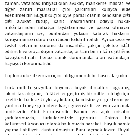
zaman, vatandaş ihtiyacı olan avukat, mahkeme masrafı ve
diğer zaruri masraflar gibi yardımları kolayca elde
edebilmelidir. Bugünkü gibi öyle parası olanın kendisine çifter
çifter avukat tutup, şahit masraflarını ödeyip hukuk
imkânlarından rahatça faydalanması ve parası olmayan
vatandaşların ise, bunlardan yoksun kalarak haklarını
koruyamaması durumu ortadan kaldırılmalıdır. Ayrıca ceza ve
tevkif evlerinin durumu da insanlığa yakışır şekilde ıslâh
edilmeli ve oraya düşen vatandaşlar tam bir imkân eşitliğine
kavuşturulmalı, henüz sanık durumunda olan vatandaşın
haysiyeti korunmalıdır.
Toplumculuk ilkemizin içine aldığı önemli bir husus da şudur :
Türk milleti yüzyıllar boyunca büyük ihmallere uğramış,
sıkıntılara düşmüş, felâketler geçirmiş bir millet olduğu için
özellikle halk ve köylü, aydınlara, kendisine yol göstermeye,
yardım etmeye gelenlere karşı güvensizdir ve aynı zamanda
ümitsizdir. Yâni kötümserdir. Bunun en açık misalini
şarkılarımızda, türkülerimizde görürüz. Daima bir
kötümserlik sonucu olarak halkımızda hareket, büyük hamle
yapma kabiliyeti durdurulmuştur. Bunu açmak lâzım. Büyük