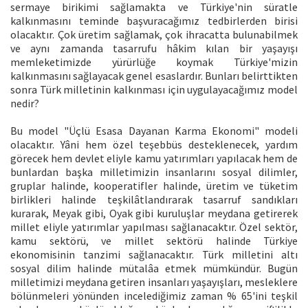
sermaye birikimi sağlamakta ve Türkiye'nin süratle
kalkınmasını teminde başvuracağımız tedbirlerden birisi
olacaktır. Çok üretim sağlamak, çok ihracatta bulunabilmek
ve aynı zamanda tasarrufu hâkim kılan bir yaşayışı
memleketimizde yürürlüğe koymak Türkiye'mizin
kalkınmasını sağlayacak genel esaslardır. Bunları belirttikten
sonra Türk milletinin kalkınması için uygulayacağımız model
nedir?
Bu model "Üçlü Esasa Dayanan Karma Ekonomi" modeli
olacaktır. Yâni hem özel teşebbüs desteklenecek, yardım
görecek hem devlet eliyle kamu yatırımları yapılacak hem de
bunlardan başka milletimizin insanlarını sosyal dilimler,
gruplar halinde, kooperatifler halinde, üretim ve tüketim
birlikleri halinde teşkilâtlandırarak tasarruf sandıkları
kurarak, Meyak gibi, Oyak gibi kuruluşlar meydana getirerek
millet eliyle yatırımlar yapılması sağlanacaktır. Özel sektör,
kamu sektörü, ve millet sektörü halinde Türkiye
ekonomisinin tanzimi sağlanacaktır. Türk milletini altı
sosyal dilim halinde mütalâa etmek mümkündür. Bugün
milletimizi meydana getiren insanları yaşayışları, mesleklere
bölünmeleri yönünden incelediğimiz zaman % 65'ini teşkil