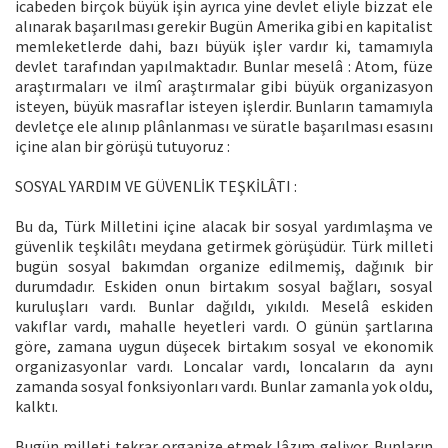
icabeden birçok büyük işin ayrıca yine devlet eliyle bizzat ele
alınarak başarılması gerekir Bugün Amerika gibi en kapitalist
memleketlerde dahi, bazı büyük işler vardır ki, tamamıyla
devlet tarafından yapılmaktadır. Bunlar meselâ : Atom, füze
araştırmaları ve ilmî araştırmalar gibi büyük organizasyon
isteyen, büyük masraflar isteyen işlerdir. Bunların tamamıyla
devletçe ele alınıp plânlanması ve süratle başarılması esasını
içine alan bir görüşü tutuyoruz :
SOSYAL YARDIM VE GÜVENLİK TEŞKİLÂTI :
Bu da, Türk Milletini içine alacak bir sosyal yardımlaşma ve
güvenlik teşkilâtı meydana getirmek görüşüdür. Türk milleti
bugün sosyal bakımdan organize edilmemiş, dağınık bir
durumdadır. Eskiden onun birtakım sosyal bağları, sosyal
kuruluşları vardı. Bunlar dağıldı, yıkıldı. Meselâ eskiden
vakıflar vardı, mahalle heyetleri vardı. O günün şartlarına
göre, zamana uygun düşecek birtakım sosyal ve ekonomik
organizasyonlar vardı. Loncalar vardı, loncaların da aynı
zamanda sosyal fonksiyonları vardı. Bunlar zamanla yok oldu,
kalktı.
Bugün milleti tekrar organize etmek lâzım geliyor. Bunların