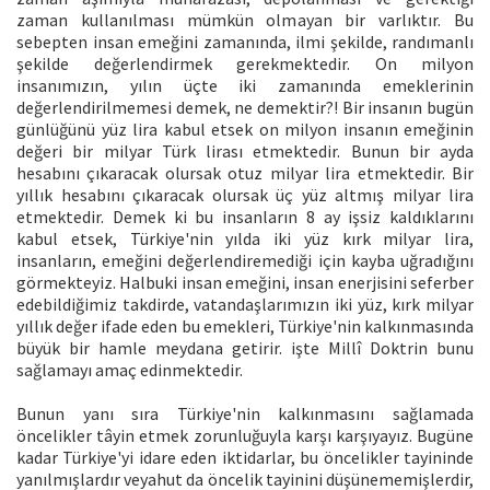
zaman kullanılması mümkün olmayan bir varlıktır. Bu
sebepten insan emeğini zamanında, ilmi şekilde, randımanlı
şekilde değerlendirmek gerekmektedir. On milyon
insanımızın, yılın üçte iki zamanında emeklerinin
değerlendirilmemesi demek, ne demektir?! Bir insanın bugün
günlüğünü yüz lira kabul etsek on milyon insanın emeğinin
değeri bir milyar Türk lirası etmektedir. Bunun bir ayda
hesabını çıkaracak olursak otuz milyar lira etmektedir. Bir
yıllık hesabını çıkaracak olursak üç yüz altmış milyar lira
etmektedir. Demek ki bu insanların 8 ay işsiz kaldıklarını
kabul etsek, Türkiye'nin yılda iki yüz kırk milyar lira,
insanların, emeğini değerlendiremediği için kayba uğradığını
görmekteyiz. Halbuki insan emeğini, insan enerjisini seferber
edebildiğimiz takdirde, vatandaşlarımızın iki yüz, kırk milyar
yıllık değer ifade eden bu emekleri, Türkiye'nin kalkınmasında
büyük bir hamle meydana getirir. işte Millî Doktrin bunu
sağlamayı amaç edinmektedir.
Bunun yanı sıra Türkiye'nin kalkınmasını sağlamada
öncelikler tâyin etmek zorunluğuyla karşı karşıyayız. Bugüne
kadar Türkiye'yi idare eden iktidarlar, bu öncelikler tayininde
yanılmışlardır veyahut da öncelik tayinini düşünememişlerdir,