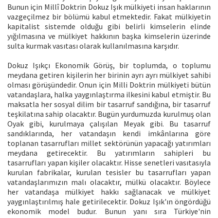
Bunun için Millî Doktrin Dokuz Işık mülkiyeti insan haklarının
vazgeçilmez bir bölümü kabul etmektedir. Fakat mülkiyetin
kapitalist sistemde olduğu gibi belirli kimselerin elinde
yığılmasına ve mülkiyet hakkının başka kimselerin üzerinde
sulta kurmak vasıtası olarak kullanılmasına karşıdır.
Dokuz Işıkçı Ekonomik Görüş, bir toplumda, o toplumu
meydana getiren kişilerin her birinin ayrı ayrı mülkiyet sahibi
olması görüşündedir. Onun için Milli Doktrin mülkiyeti bütün
vatandaşlara, halka yaygınlaştırma ilkesini kabul etmiştir. Bu
maksatla her sosyal dilim bir tasarruf sandığına, bir tasarruf
teşkilatına sahip olacaktır. Bugün yurdumuzda kurulmuş olan
Oyak gibi, kurulmaya çalışılan Meyak gibi. Bu tasarruf
sandıklarında, her vatandaşın kendi imkânlarına göre
toplanan tasarrufları millet sektörünün yapacağı yatırımları
meydana getirecektir. Bu yatırımların sahipleri bu
tasarrufları yapan kişiler olacaktır. Hisse senetleri vasıtasıyla
kurulan fabrikalar, kurulan tesisler bu tasarrufları yapan
vatandaşlarımızın malı olacaktır, mülkü olacaktır. Böylece
her vatandaşa mülkiyet hakkı sağlanacak ve mülkiyet
yaygınlaştırılmış hale getirilecektir. Dokuz Işık'ın öngördüğü
ekonomik model budur. Bunun yanı sıra Türkiye'nin