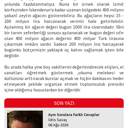
yolunda faydalanmalıyız. Buna bir örnek olarak İzmit
körfezinden İskenderun’a kadar uzanan bölgedeki 400 milyon
yabanî zeytin ağacını gösterebiliriz. Bu ağaçların hepsi 15 -
200 milyon lira harcanarak verimli hale getirilebilir.
Aşılanmış bir ağacın değeri bugün 1000 lira civarındadır. Yâni
bir tarım seferberliği sonucu aşılanacak ve bugün değeri sıfır
olan 400 milyon ağacın değerini 400 milyar Türk lirasına
çıkarmak imkânı vardır. Sadece 200 milyon lira harcayarak
bugünkü bütçemizin yaklaşık üç katını sağlamak işten bile
değildir.
Bu arada halka yine boş vakitlerini değerlendirecek elişleri, el
sanatları öğretmek göstermek ,okuma melekesi ve
kültürünü arttıracak kurslar açmak ve hiçbir dakikasını heder
etmeyecek şekilde organize etmek toplumculuk prensibi
içine aldığımız hususlardan bir diğeridir.
SON YAZI
Aynı Sorulara Farklı Cevaplar
İdris Savaş
06 Ağu 2026