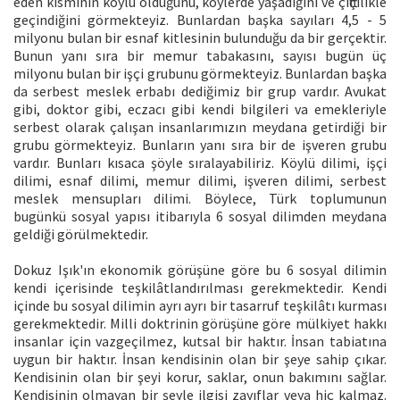
eden kısmının köylü olduğunu, köylerde yaşadığını ve çiftçilikle
geçindiğini görmekteyiz. Bunlardan başka sayıları 4,5 - 5
milyonu bulan bir esnaf kitlesinin bulunduğu da bir gerçektir.
Bunun yanı sıra bir memur tabakasını, sayısı bugün üç
milyonu bulan bir işçi grubunu görmekteyiz. Bunlardan başka
da serbest meslek erbabı dediğimiz bir grup vardır. Avukat
gibi, doktor gibi, eczacı gibi kendi bilgileri va emekleriyle
serbest olarak çalışan insanlarımızın meydana getirdiği bir
grubu görmekteyiz. Bunların yanı sıra bir de işveren grubu
vardır. Bunları kısaca şöyle sıralayabiliriz. Köylü dilimi, işçi
dilimi, esnaf dilimi, memur dilimi, işveren dilimi, serbest
meslek mensupları dilimi. Böylece, Türk toplumunun
bugünkü sosyal yapısı itibarıyla 6 sosyal dilimden meydana
geldiği görülmektedir.
Dokuz Işık'ın ekonomik görüşüne göre bu 6 sosyal dilimin
kendi içerisinde teşkilâtlandırılması gerekmektedir. Kendi
içinde bu sosyal dilimin ayrı ayrı bir tasarruf teşkilâtı kurması
gerekmektedir. Milli doktrinin görüşüne göre mülkiyet hakkı
insanlar için vazgeçilmez, kutsal bir haktır. İnsan tabiatına
uygun bir haktır. İnsan kendisinin olan bir şeye sahip çıkar.
Kendisinin olan bir şeyi korur, saklar, onun bakımını sağlar.
Kendisinin olmayan bir şeyle ilgisi zayıflar veya hiç kalmaz.