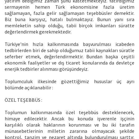
yatırım dediğimiz zaman şunu kastetmekteyiz. Yatırdığımız
sermayenin hemen Türk ekonomisine fazla üretim
sağlamayan, fazla gelir sağlamayan teşebbüsler demektir.
Biz buna karşıyız, hatalı bulmaktayız. Bunun yanı sıra
memleketin sahip olduğu, tabii birçok imkanları süratte
değerlendirmek gerekmektedir.
Türkiye'nin hızla kalkınmasında başvurulması icabeden
tedbirlerden biri de sahip olduğumuz tabii kaynakları süratle
seferber etmek, değerlendirmektir. Bundan başka çeşitli
ekonomik faaliyetler ve dış ticaret konularında da devletçe
enerjik tedbirler alınması görüşündeyiz.
Toplumculuk ilkesinde gözettiğimiz hususlar üç ayrı
bölümde açıklanabilir :
ÖZEL TEŞEBBÜS :
Toplumun kalkınmasında özel teşebbüs desteklenecek,
himaye edilecektir. Ancak bu konuda işverenle işçinin
karşılıklı olarak haklarının korunması ve bu iki tarafın
münasebetlerinin milletin zararına olmayacak şekilde
kontrol, tanzim ve nezaret altında bulundurulması şarttır.