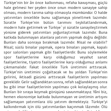
Türkiye'nin bir ân önce kalkınması, refaha kavuşması, güçlü
hale gelmesi her şeyden önce onun modern sanayiye sahip
olması, modern tarıma sahip olmasıyla mümkündür. O halde
yatırımları öncelikle bunu sağlamaya yöneltmek lazımdır.
Süratle Türkiye'nin bütün tarımını teşkilatlandırmak,
modern hale getirmek ve Türkiye`yi süratle sanayileştirmek
yönüne giderek yatırımları yoğunlaştırmak lazımdır. Buna
katkıda bulunmayan alanlara yatırım yapmak doğru değildir.
Bunları daha sonraya bırakmak lazımdır. Misal ne olabilir?
Misal; süslü binalar yapmak, opera binaları yapmak, kapalı
spor salonları yapmak gibi faaliyetlerdir. Bunu söylemekle
spor faaliyetlerine karşı olduğumuz veyahut sanat
faaliyetlerine, tiyatro faaliyetlerine karşı olduğumuz anlamı
çıkmamalıdır. Fakat öncelikle Türk üretimini arttıracak.
Türkiye’nin üretimini çoğaltacak ve bu yoldan Türkiye’nin
gelirini, iktisadi gücünü arttıracak faaliyetlerin yapılması
gereklidir. Gelir sağlandıktan sonra, refah sağlandıktan sonra
bu gibi imar faaliyetlerinin yapılması çok kolaylaşmış olur.
Bunları bir sıraya koymak görüşünü savunmaktayız. Yâni biz,
hemen ekonomiye katkıda bulunmayan ve üretimin artışını
sağlamayan yatırımlara ölü yatırım demekteyiz. Türkiye'yi
kalkındırmak için ölü yatırımlardan kaçınmak lâzımdır. Ölü