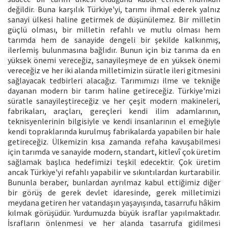
değildir. Buna karşılık Türkiye'yi, tarımı ihmal ederek yalnız
sanayi ülkesi haline getirmek de düşünülemez. Bir milletin
güçlü olması, bir milletin refahlı ve mutlu olması hem
tarımda hem de sanayide dengeli bir şekilde kalkınmış,
ilerlemiş bulunmasına bağlıdır. Bunun için biz tarıma da en
yüksek önemi vereceğiz, sanayileşmeye de en yüksek önemi
vereceğiz ve her iki alanda milletimizin süratle ileri gitmesini
sağlayacak tedbirleri alacağız. Tarımımızı ilme ve tekniğe
dayanan modern bir tarım haline getireceğiz. Türkiye'mizi
süratle sanayileştireceğiz ve her çeşit modern makineleri,
fabrikaları, araçları, gereçleri kendi ilim adamlarının,
teknisyenlerinin bilgisiyle ve kendi insanlarının el emeğiyle
kendi topraklarında kurulmuş fabrikalarda yapabilen bir hale
getireceğiz. Ülkemizin kısa zamanda refaha kavuşabilmesi
için tarımda ve sanayide modern, standart, kitlevî çok üretim
sağlamak başlıca hedefimizi teşkil edecektir. Çok üretim
ancak Türkiye'yi refahlı yapabilir ve sıkıntılardan kurtarabilir.
Bununla beraber, bunlardan ayrılmaz kabul ettiğimiz diğer
bir görüş de gerek devlet idaresinde, gerek milletimizi
meydana getiren her vatandaşın yaşayışında, tasarrufu hâkim
kılmak görüşüdür. Yurdumuzda büyük israflar yapılmaktadır.
İsrafların önlenmesi ve her alanda tasarrufa gidilmesi