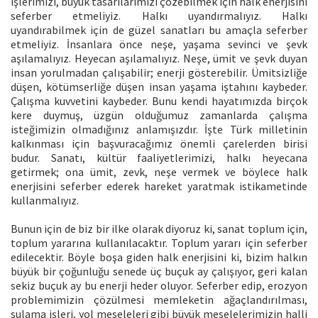
işlerimizi, büyük tasarılarımızı çözebilmek için halk enerjisini
seferber etmeliyiz. Halkı uyandırmalıyız. Halkı
uyandırabilmek için de güzel sanatları bu amaçla seferber
etmeliyiz. İnsanlara önce neşe, yaşama sevinci ve şevk
aşılamalıyız. Heyecan aşılamalıyız. Neşe, ümit ve şevk duyan
insan yorulmadan çalışabilir; enerji gösterebilir. Ümitsizliğe
düşen, kötümserliğe düşen insan yaşama iştahını kaybeder.
Çalışma kuvvetini kaybeder. Bunu kendi hayatımızda birçok
kere duymuş, üzgün olduğumuz zamanlarda çalışma
isteğimizin olmadığınız anlamışızdır. İşte Türk milletinin
kalkınması için başvuracağımız önemli çarelerden birisi
budur. Sanatı, kültür faaliyetlerimizi, halkı heyecana
getirmek; ona ümit, zevk, neşe vermek ve böylece halk
enerjisini seferber ederek hareket yaratmak istikametinde
kullanmalıyız.
Bunun için de biz bir ilke olarak diyoruz ki, sanat toplum için,
toplum yararına kullanılacaktır. Toplum yararı için seferber
edilecektir. Böyle boşa giden halk enerjisini ki, bizim halkın
büyük bir çoğunluğu senede üç buçuk ay çalışıyor, geri kalan
sekiz buçuk ay bu enerji heder oluyor. Seferber edip, erozyon
problemimizin çözülmesi memleketin ağaçlandırılması,
sulama işleri, yol meseleleri gibi büyük meselelerimizin halli