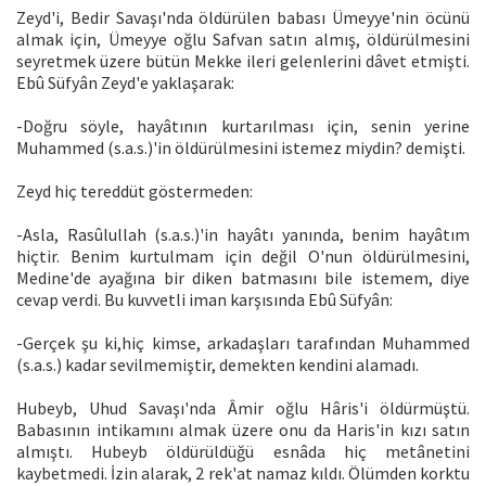
Zeyd'i, Bedir Savaşı'nda öldürülen babası Ümeyye'nin öcünü
almak için, Ümeyye oğlu Safvan satın almış, öldürülmesini
seyretmek üzere bütün Mekke ileri gelenlerini dâvet etmişti.
Ebû Süfyân Zeyd'e yaklaşarak:
-Doğru söyle, hayâtının kurtarılması için, senin yerine
Muhammed (s.a.s.)'in öldürülmesini istemez miydin? demişti.
Zeyd hiç tereddüt göstermeden:
-Asla, Rasûlullah (s.a.s.)'in hayâtı yanında, benim hayâtım
hiçtir. Benim kurtulmam için değil O'nun öldürülmesini,
Medine'de ayağına bir diken batmasını bile istemem, diye
cevap verdi. Bu kuvvetli iman karşısında Ebû Süfyân:
-Gerçek şu ki,hiç kimse, arkadaşları tarafından Muhammed
(s.a.s.) kadar sevilmemiştir, demekten kendini alamadı.
Hubeyb, Uhud Savaşı'nda Âmir oğlu Hâris'i öldürmüştü.
Babasının intikamını almak üzere onu da Haris'in kızı satın
almıştı. Hubeyb öldürüldüğü esnâda hiç metânetini
kaybetmedi. İzin alarak, 2 rek'at namaz kıldı. Ölümden korktu