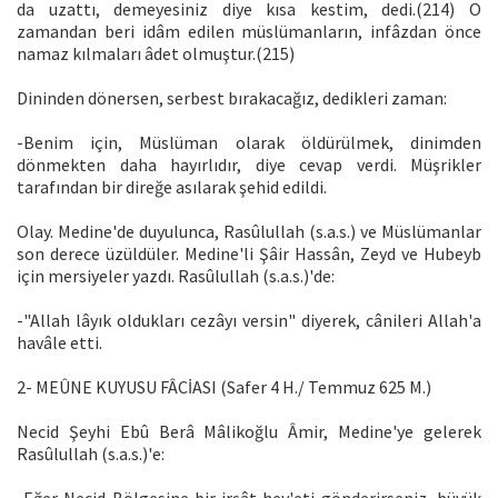
da uzattı, demeyesiniz diye kısa kestim, dedi.(214) O
zamandan beri idâm edilen müslümanların, infâzdan önce
namaz kılmaları âdet olmuştur.(215)
Dininden dönersen, serbest bırakacağız, dedikleri zaman:
-Benim için, Müslüman olarak öldürülmek, dinimden
dönmekten daha hayırlıdır, diye cevap verdi. Müşrikler
tarafından bir direğe asılarak şehid edildi.
Olay. Medine'de duyulunca, Rasûlullah (s.a.s.) ve Müslümanlar
son derece üzüldüler. Medine'li Şâir Hassân, Zeyd ve Hubeyb
için mersiyeler yazdı. Rasûlullah (s.a.s.)'de:
-"Allah lâyık oldukları cezâyı versin" diyerek, cânileri Allah'a
havâle etti.
2- MEÛNE KUYUSU FÂCİASI (Safer 4 H./ Temmuz 625 M.)
Necid Şeyhi Ebû Berâ Mâlikoğlu Âmir, Medine'ye gelerek
Rasûlullah (s.a.s.)'e: