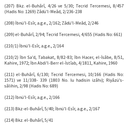
(207) Bkz. el-Buhârî, 4/26 ve 5/30; Tecrid Tercemesi, 8/457
(Hadis No: 1269) Zâdü'l-Meâd, 2/236-238
(208) İbnü'l-Esîr, a.g.e., 2/162; Zâdü'l-Meâd, 2/246
(209) el-Buhârî, 2/94; Tecrid Tercemesi, 4/655 (Hadis No: 661)
(210/1) İbnü'l-Esîr, a.g.e., 2/164
(210/2) İbn Sa'd, Tabakat, 8/82-83; İbn Hacer, el-İsâbe, 8/51,
Kahire, 1972; İbn Abdi'l-Berr el-İstîab, 4/1811, Kahire, 1960
(211) el-Buhârî, 6/130; Tecrid Tercemesi, 10/166 (Hadis No:
1571) ve 11/338- 339 (1803 No. lu hadisin izâhı); Riyâzü's-
sâlihin, 2/98 (Hadis No: 689)
(212) İbnü'l-Esîr, a.g.e., 2/166
(213) Bkz-el-Buhârî, 5/40; İbnü'l-Esîr, a.g.e., 2/167
(214) Bkz. el-Buhârî, 5/41