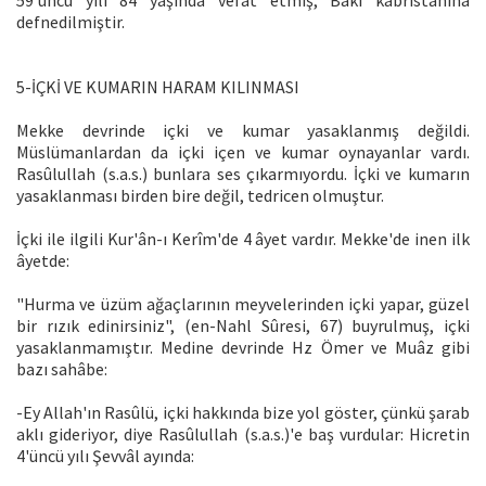
59'uncu yılı 84 yaşında vefat etmiş, Baki kabristanına
defnedilmiştir.
5-İÇKİ VE KUMARIN HARAM KILINMASI
Mekke devrinde içki ve kumar yasaklanmış değildi.
Müslümanlardan da içki içen ve kumar oynayanlar vardı.
Rasûlullah (s.a.s.) bunlara ses çıkarmıyordu. İçki ve kumarın
yasaklanması birden bire değil, tedricen olmuştur.
İçki ile ilgili Kur'ân-ı Kerîm'de 4 âyet vardır. Mekke'de inen ilk
âyetde:
"Hurma ve üzüm ağaçlarının meyvelerinden içki yapar, güzel
bir rızık edinirsiniz", (en-Nahl Sûresi, 67) buyrulmuş, içki
yasaklanmamıştır. Medine devrinde Hz Ömer ve Muâz gibi
bazı sahâbe:
-Ey Allah'ın Rasûlü, içki hakkında bize yol göster, çünkü şarab
aklı gideriyor, diye Rasûlullah (s.a.s.)'e baş vurdular: Hicretin
4'üncü yılı Şevvâl ayında: