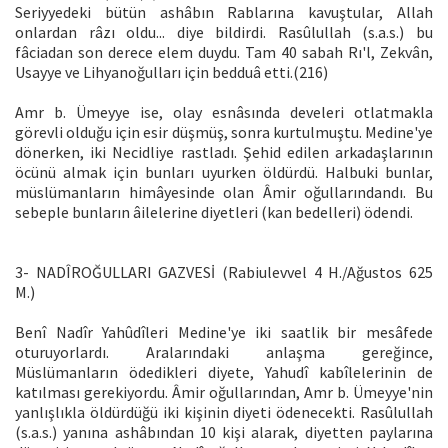
Seriyyedeki bütün ashâbın Rablarına kavuştular, Allah
onlardan râzı oldu... diye bildirdi. Rasûlullah (s.a.s.) bu
fâciadan son derece elem duydu. Tam 40 sabah Rı'l, Zekvân,
Usayye ve Lihyanoğulları için bedduâ etti.(216)
Amr b. Ümeyye ise, olay esnâsında develeri otlatmakla
görevli olduğu için esir düşmüş, sonra kurtulmuştu. Medine'ye
dönerken, iki Necidliye rastladı. Şehid edilen arkadaşlarının
öcünü almak için bunları uyurken öldürdü. Halbuki bunlar,
müslümanların himâyesinde olan Âmir oğullarındandı. Bu
sebeple bunların âilelerine diyetleri (kan bedelleri) ödendi.
3- NADÎROĞULLARI GAZVESİ (Rabiulevvel 4 H./Ağustos 625
M.)
Benî Nadîr Yahûdîleri Medine'ye iki saatlik bir mesâfede
oturuyorlardı. Aralarındaki anlaşma gereğince,
Müslümanların ödedikleri diyete, Yahudî kabîlelerinin de
katılması gerekiyordu. Âmir oğullarından, Amr b. Ümeyye'nin
yanlışlıkla öldürdüğü iki kişinin diyeti ödenecekti. Rasûlullah
(s.a.s.) yanına ashâbından 10 kişi alarak, diyetten paylarına