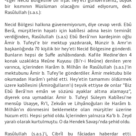
-Eğer Necid Bölgesine bir irşât hey'eti gönderirseniz, büyük
bir kısmının Müslüman olacağını ümüd ediyorum, dedi.
Rasûlullah (s.a.s.):
Necid Bölgesi halkına güvenemiyorum, diye cevap verdi. Ebû
Berâ, mürşitlerin hayatı için kabîlesi adına kesin teminât
verdiğinden, Rasûlullah (s.a.s) Ebû Berâ'nın kardeşinin oğlu
Âmir b. Tufeyl'e bir mektup yazdırarak, Münzir b. Amr'ın
başkanlığında 70 kişilik bir hey'eti Necid Bölgesine gönderdi.
Bunların hepsi de Suffe ashâbındandı. Kafile Medine'den 4
konak uzaklıkta Meûne Kuyusu (Bi'r-i Meûne) denilen yere
varınca, içlerinden Harâm b. Milhân ile Rasûlullah (s.a.s.)'in
mektubunu Âmir b. Tufey'le gönderdiler. Âmir mektubu bile
okumadan Harâm'ı şehid etti. Hey'etin tamamını öldürmek
üzere kabîlesini (Âmiroğulların'ı) teşvik ettiyse de onlar "Biz
Ebû Berâ'nın emân ve sözünü ayaklar altına alamayız",
diyerek ona uymadılar. Âmir b. Tufeyl Süleym Kabîlesi'ne
mensûp Usayye, Rı'l, Zekvân ve Lihyânoğuları ile Harâm b.
Milhân'ın dönmesini beklemekte olan mürşitler üzerine
hücum etti. Hepsi şehid oldu. İçlerinden yalnızca Ka'b b. Zeyd
yaralı olarak kurtulmuştu. O da Hendek Savaşı'nda şehid oldu.
Rasûlullah (s.a.s.)'i, Cibrîl bu fâciadan haberdar etti.