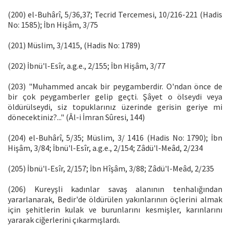
(200) el-Buhârî, 5/36,37; Tecrid Tercemesi, 10/216-221 (Hadis
No: 1585); İbn Hişâm, 3/75
(201) Müslim, 3/1415, (Hadis No: 1789)
(202) İbnü'l-Esîr, a.g.e., 2/155; İbn Hişâm, 3/77
(203) "Muhammed ancak bir peygamberdir. O'ndan önce de
bir çok peygamberler gelip geçti. Şâyet o ölseydi veya
öldürülseydi, siz topuklarınız üzerinde gerisin geriye mi
dönecektiniz?..." (Âl-i İmran Sûresi, 144)
(204) el-Buhârî, 5/35; Müslim, 3/ 1416 (Hadis No: 1790); İbn
Hişâm, 3/84; İbnü'l-Esîr, a.g.e., 2/154; Zâdü'l-Meâd, 2/234
(205) İbnü'l-Esîr, 2/157; İbn Hîşâm, 3/88; Zâdü'l-Meâd, 2/235
(206) Kureyşli kadınlar savaş alanının tenhalığından
yararlanarak, Bedir'de öldürülen yakınlarının öçlerini almak
için şehitlerin kulak ve burunlarını kesmişler, karınlarını
yararak ciğerlerini çıkarmışlardı.