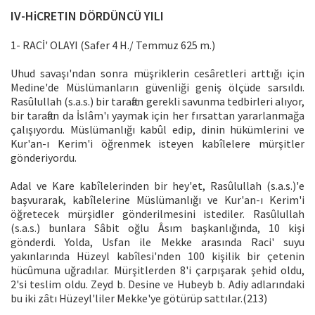
IV-HiCRETIN DÖRDÜNCÜ YILI
1- RACİ' OLAYI (Safer 4 H./ Temmuz 625 m.)
Uhud savaşı'ndan sonra müşriklerin cesâretleri arttığı için
Medine'de Müslümanların güvenliği geniş ölçüde sarsıldı.
Rasûlullah (s.a.s.) bir taraftan gerekli savunma tedbirleri alıyor,
bir taraftan da İslâm'ı yaymak için her fırsattan yararlanmağa
çalışıyordu. Müslümanlığı kabûl edip, dinin hükümlerini ve
Kur'an-ı Kerim'i öğrenmek isteyen kabîlelere mürşitler
gönderiyordu.
Adal ve Kare kabîlelerinden bir hey'et, Rasûlullah (s.a.s.)'e
başvurarak, kabîlelerine Müslümanlığı ve Kur'an-ı Kerim'i
öğretecek mürşidler gönderilmesini istediler. Rasûlullah
(s.a.s.) bunlara Sâbit oğlu Âsım başkanlığında, 10 kişi
gönderdi. Yolda, Usfan ile Mekke arasında Raci' suyu
yakınlarında Hüzeyl kabîlesi'nden 100 kişilik bir çetenin
hücûmuna uğradılar. Mürşitlerden 8'i çarpışarak şehid oldu,
2'si teslim oldu. Zeyd b. Desine ve Hubeyb b. Adiy adlarındaki
bu iki zâtı Hüzeyl'liler Mekke'ye götürüp sattılar.(213)