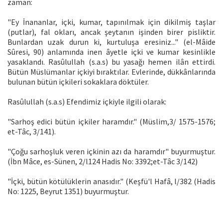
zaman:
"Ey İnananlar, içki, kumar, tapınılmak için dikilmiş taşlar
(putlar), fal okları, ancak şeytanın işinden birer pisliktir.
Bunlardan uzak durun ki, kurtuluşa eresiniz..." (el-Mâide
Sûresi, 90) anlamında inen âyetle içki ve kumar kesinlikle
yasaklandı. Rasûlullah (s.a.s) bu yasağı hemen ilân ettirdi.
Bütün Müslümanlar içkiyi bıraktılar. Evlerinde, dükkânlarında
bulunan bütün içkileri sokaklara döktüler.
Rasûlullah (s.a.s) Efendimiz içkiyle ilgili olarak:
"Sarhoş edici bütün içkiler haramdır." (Müslim,3/ 1575-1576;
et-Tâc, 3/141).
"Çoğu sarhoşluk veren içkinin azı da haramdır" buyurmuştur.
(İbn Mâce, es-Sünen, 2/l124 Hadis No: 3392;et-Tâc 3/142)
"İçki, bütün kötülüklerin anasıdır." (Keşfü'l Hafâ, l/382 (Hadis
No: 1225, Beyrut 1351) buyurmuştur.