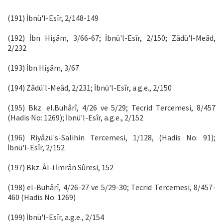
(191) İbnü'l-Esîr, 2/148-149
(192) İbn Hişâm, 3/66-67; İbnü'l-Esîr, 2/150; Zâdü'l-Meâd,
2/232
(193) İbn Hişâm, 3/67
(194) Zâdü'l-Meâd, 2/231; İbnü'l-Esîr, a.g.e., 2/150
(195) Bkz. el.Buhârî, 4/26 ve 5/29; Tecrid Tercemesi, 8/457
(Hadis No: 1269); İbnü'l-Esîr, a.g.e., 2/152
(196) Riyâzü's-Salihin Tercemesi, 1/128, (Hadis No: 91);
İbnü'l-Esîr, 2/152
(197) Bkz. Âl-i İmrân Sûresi, 152
(198) el-Buhârî, 4/26-27 ve 5/29-30; Tecrid Tercemesi, 8/457-
460 (Hadis No: 1269)
(199) İbnü'l-Esîr, a.g.e., 2/154