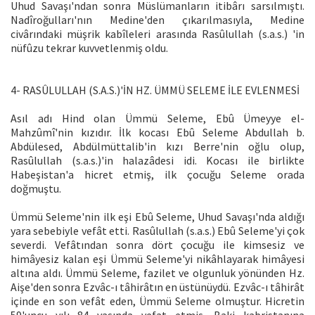
Uhud Savaşı'ndan sonra Müslümanların itibârı sarsılmıştı.
Nadîroğulları'nın Medine'den çıkarılmasıyla, Medine
civârındaki müşrik kabîleleri arasında Rasûlullah (s.a.s.) 'in
nüfûzu tekrar kuvvetlenmiş oldu.
4- RASÛLULLAH (S.A.S.)'İN HZ. ÜMMÜ SELEME İLE EVLENMESİ
Asıl adı Hind olan Ümmü Seleme, Ebû Ümeyye el-
Mahzûmî'nin kızıdır. İlk kocası Ebû Seleme Abdullah b.
Abdülesed, Abdülmüttalib'in kızı Berre'nin oğlu olup,
Rasûlullah (s.a.s.)'in halazâdesi idi. Kocası ile birlikte
Habeşistan'a hicret etmiş, ilk çocuğu Seleme orada
doğmuştu.
Ümmü Seleme'nin ilk eşi Ebû Seleme, Uhud Savaşı'nda aldığı
yara sebebiyle vefât etti. Rasûlullah (s.a.s.) Ebû Seleme'yi çok
severdi. Vefâtından sonra dört çocuğu ile kimsesiz ve
himâyesiz kalan eşi Ümmü Seleme'yi nikâhlayarak himâyesi
altına aldı. Ümmü Seleme, fazilet ve olgunluk yönünden Hz.
Aişe'den sonra Ezvâc-ı tâhirâtın en üstünüydü. Ezvâc-ı tâhirât
içinde en son vefât eden, Ümmü Seleme olmuştur. Hicretin