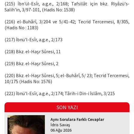
(215) İbn'ül-Esîr, a.g.e., 2/168; Tafsilât için bkz. Riyâzü's-
Salih'in, 3/97-101, (Hadis No: 1538)
(216) el-Buhârî, 3/204 ve 5/41-42; Tecrid Tercemesi, 8/305,
(Hadis No : 1183)
(217) İbnü'l-Esîr, a.g.e., 2/173
(218) Bkz. el-Haşr Sûresi, 11
(219) Bkz. el-Haşr Sûresi, 2
(220) Bkz. el-Haşr Sûresi, 5; el-Buhârî, 5/ 23; Tecrid Tercemesi,
10/175 (Hadis No: 1576)
(221) İbnü'l-Esîr, a.g.e., 2/174; Târih-i Din-i İslâm, 3/215
SON YAZI
Aynı Sorulara Farklı Cevaplar
İdris Savaş
06 Ağu 2026