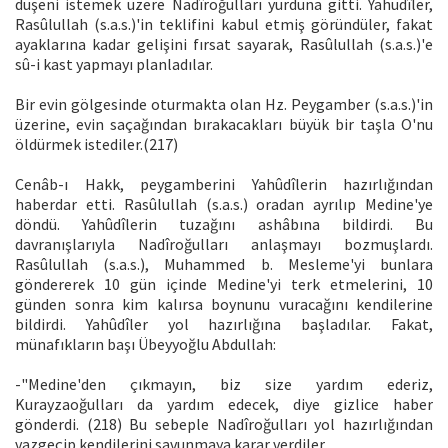
düşeni istemek üzere Nadîroğulları yurduna gitti. Yahudîler,
Rasûlullah (s.a.s.)'in teklifini kabul etmiş göründüler, fakat
ayaklarına kadar gelişini fırsat sayarak, Rasûlullah (s.a.s.)'e
sû-i kast yapmayı planladılar.
Bir evin gölgesinde oturmakta olan Hz. Peygamber (s.a.s.)'in
üzerine, evin saçağından bırakacakları büyük bir taşla O'nu
öldürmek istediler.(217)
Cenâb-ı Hakk, peygamberini Yahûdîlerin hazırlığından
haberdar etti. Rasûlullah (s.a.s.) oradan ayrılıp Medine'ye
döndü. Yahûdîlerin tuzağını ashâbına bildirdi. Bu
davranışlarıyla Nadîroğulları anlaşmayı bozmuşlardı.
Rasûlullah (s.a.s.), Muhammed b. Mesleme'yi bunlara
göndererek 10 gün içinde Medine'yi terk etmelerini, 10
günden sonra kim kalırsa boynunu vuracağını kendilerine
bildirdi. Yahûdîler yol hazırlığına başladılar. Fakat,
münafıkların başı Übeyyoğlu Abdullah:
-"Medine'den çıkmayın, biz size yardım ederiz,
Kurayzaoğulları da yardım edecek, diye gizlice haber
gönderdi. (218) Bu sebeple Nadîroğulları yol hazırlığından
vazgeçip kendilerini savunmaya karar verdiler.