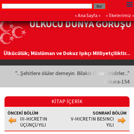
«
Ana Sayfa
» «
İlkelerimiz
»
ÜLKÜCÜ DÜNYA GÖRÜŞÜ
Ülkücülük; Müslüman ve Dokuz Işıkçı Milliyetçiliktir...
"...Şehitlere ölüler demeyin. Bilakis Onlar diridirler..."
Bakara-154
KİTAP İÇERİK
ÖNCEKİ BÖLÜM
SONRAKİ BÖLÜM
III-HICRETIN
V-HICRETIN BESINCI
ÜÇÜNÇÜ YILI
YILI