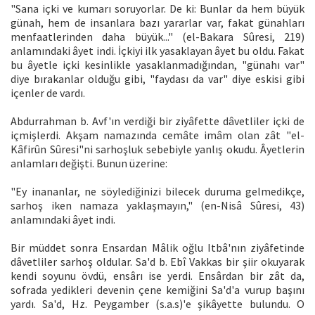
"Sana içki ve kumarı soruyorlar. De ki: Bunlar da hem büyük
günah, hem de insanlara bazı yararlar var, fakat günahları
menfaatlerinden daha büyük..." (el-Bakara Sûresi, 219)
anlamındaki âyet indi. İçkiyi ilk yasaklayan âyet bu oldu. Fakat
bu âyetle içki kesinlikle yasaklanmadığından, "günahı var"
diye bırakanlar olduğu gibi, "faydası da var" diye eskisi gibi
içenler de vardı.
Abdurrahman b. Avf'ın verdiği bir ziyâfette dâvetliler içki de
içmişlerdi. Akşam namazında cemâte imâm olan zât "el-
Kâfirûn Sûresi"ni sarhoşluk sebebiyle yanlış okudu. Âyetlerin
anlamları değişti. Bunun üzerine:
"Ey inananlar, ne söylediğinizi bilecek duruma gelmedikçe,
sarhoş iken namaza yaklaşmayın," (en-Nisâ Sûresi, 43)
anlamındaki âyet indi.
Bir müddet sonra Ensardan Mâlik oğlu Itbâ'nın ziyâfetinde
dâvetliler sarhoş oldular. Sa'd b. Ebî Vakkas bir şiir okuyarak
kendi soyunu övdü, ensârı ise yerdi. Ensârdan bir zât da,
sofrada yedikleri devenin çene kemiğini Sa'd'a vurup başını
yardı. Sa'd, Hz. Peygamber (s.a.s)'e şikâyette bulundu. O