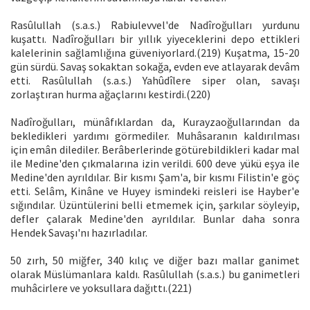
Rasûlullah (s.a.s.) Rabiulevvel'de Nadîroğulları yurdunu
kuşattı. Nadîroğulları bir yıllık yiyeceklerini depo ettikleri
kalelerinin sağlamlığına güveniyorlard.(219) Kuşatma, 15-20
gün sürdü. Savaş sokaktan sokağa, evden eve atlayarak devâm
etti. Rasûlullah (s.a.s.) Yahûdîlere siper olan, savaşı
zorlaştıran hurma ağaçlarını kestirdi.(220)
Nadîroğulları, münâfıklardan da, Kurayzaoğullarından da
bekledikleri yardımı görmediler. Muhâsaranın kaldırılması
için emân dilediler. Berâberlerinde götürebildikleri kadar mal
ile Medine'den çıkmalarına izin verildi. 600 deve yükü eşya ile
Medine'den ayrıldılar. Bir kısmı Şam'a, bir kısmı Filistin'e göç
etti. Selâm, Kinâne ve Huyey ismindeki reisleri ise Hayber'e
sığındılar. Üzüntülerini belli etmemek için, şarkılar söyleyip,
defler çalarak Medine'den ayrıldılar. Bunlar daha sonra
Hendek Savaşı'nı hazırladılar.
50 zırh, 50 miğfer, 340 kılıç ve diğer bazı mallar ganimet
olarak Müslümanlara kaldı. Rasûlullah (s.a.s.) bu ganimetleri
muhâcirlere ve yoksullara dağıttı.(221)